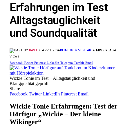
Erfahrungen im Test
Alltagstauglichkeit
und Soundqualität
BY
BASTI
7. APRIL 2026
KEINE KOMMENTARE
6 MINS READ
4
VIEWS
Facebook
Twitter
Pinterest
LinkedIn
Telegram
Tumblr
Email
Wickie Tonie im Test – Alltagstauglichkeit und
Klangqualität geprüft
Share
Facebook
Twitter
LinkedIn
Pinterest
Email
Wickie Tonie Erfahrungen: Test der
Hörfigur „Wickie – Der kleine
Wikinger“