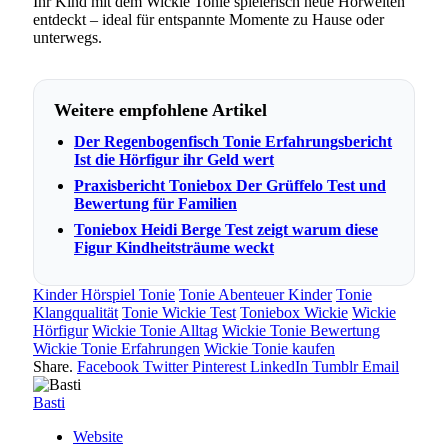
Ihr Kind mit dem Wickie Tonie spielerisch neue Hörwelten
entdeckt – ideal für entspannte Momente zu Hause oder
unterwegs.
Weitere empfohlene Artikel
Der Regenbogenfisch Tonie Erfahrungsbericht
Ist die Hörfigur ihr Geld wert
Praxisbericht Toniebox Der Grüffelo Test und
Bewertung für Familien
Toniebox Heidi Berge Test zeigt warum diese
Figur Kindheitsträume weckt
Kinder Hörspiel Tonie
Tonie Abenteuer Kinder
Tonie
Klangqualität
Tonie Wickie Test
Toniebox Wickie
Wickie
Hörfigur
Wickie Tonie Alltag
Wickie Tonie Bewertung
Wickie Tonie Erfahrungen
Wickie Tonie kaufen
Share.
Facebook
Twitter
Pinterest
LinkedIn
Tumblr
Email
Basti
Website