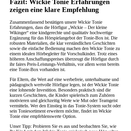
Fazit: Wickie Tonie Erfahrungen
zeigen eine klare Empfehlung
Zusammenfassend bestätigen unsere Wickie Tonie
Erfahrungen, dass die Hörfigur „Wickie – Der kleine
Wikinger“ eine kindgerechte und qualitativ hochwertige
Ergänzung für das Hörspielangebot der Tonie-Box ist. Die
robusten Materialien, die klar verständlichen Geschichten
sowie die einfache Bedienung machen den Wickie Tonie zu
einem idealen Hörbegleiter für Vorschulkinder. Trotz eines
höheren Anschaffungspreises überzeugt die Hörfigur durch
ihr faires Preis-Leistungs-Verhältnis, vor allem wenn bereits
eine Tonie-Box vorhanden ist.
Für Eltern, die Wert auf eine werbefreie, unterhaltsame und
pädagogisch wertvolle Hörfigur legen, ist der Wickie Tonie
eine lohnende Investition. Besonders praktisch sind die
kurzen Geschichten, die Kinder spielerisch zum Zuhören
motivieren und gleichzeitig Werte wie Mut oder Teamgeist
vermitteln. Wer den Einstieg in das Tonie-System sucht oder
sein Toniesortiment erweitern möchte, findet im Wickie
Tonie eine empfehlenswerte Option.
Unser Tipp: Probieren Sie es aus und beobachten Sie, wie