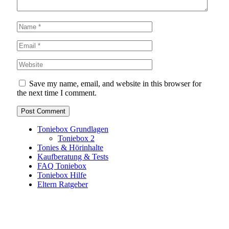
Save my name, email, and website in this browser for
the next time I comment.
Toniebox Grundlagen
Toniebox 2
Tonies & Hörinhalte
Kaufberatung & Tests
FAQ Toniebox
Toniebox Hilfe
Eltern Ratgeber
Toniebox-Ratgeber.de ist ein unabhängiger Ratgeber und
steht in keiner geschäftlichen oder organisatorischen
Verbindung zur Tonies GmbH. Alle genannten Marken- und