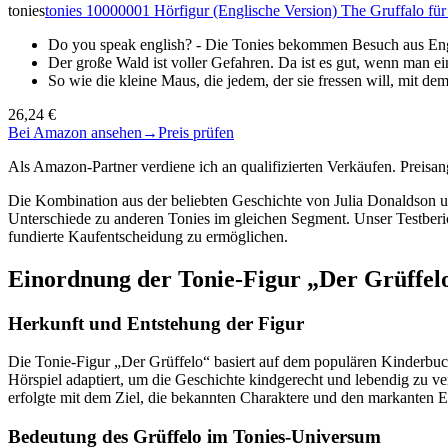
tonies
tonies 10000001 Hörfigur (Englische Version) The Gruffalo für
Do you speak english? - Die Tonies bekommen Besuch aus Engl
Der große Wald ist voller Gefahren. Da ist es gut, wenn man
So wie die kleine Maus, die jedem, der sie fressen will, mit de
26,24 €
Bei Amazon ansehen
→
Preis prüfen
Als Amazon-Partner verdiene ich an qualifizierten Verkäufen. Preis
Die Kombination aus der beliebten Geschichte von Julia Donaldson un
Unterschiede zu anderen Tonies im gleichen Segment. Unser Testberic
fundierte Kaufentscheidung zu ermöglichen.
Einordnung der Tonie-Figur „Der Grüffel
Herkunft und Entstehung der Figur
Die Tonie-Figur „Der Grüffelo“ basiert auf dem populären Kinderbuch
Hörspiel adaptiert, um die Geschichte kindgerecht und lebendig zu v
erfolgte mit dem Ziel, die bekannten Charaktere und den markanten Erz
Bedeutung des Grüffelo im Tonies-Universum