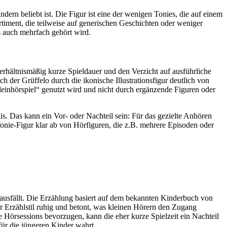
ern beliebt ist. Die Figur ist eine der wenigen Tonies, die auf einem
timent, die teilweise auf generischen Geschichten oder weniger
as auch mehrfach gehört wird.
erhältnismäßig kurze Spieldauer und den Verzicht auf ausführliche
 der Grüffelo durch die ikonische Illustrationsfigur deutlich von
lleinhörspiel“ genutzt wird und nicht durch ergänzende Figuren oder
is. Das kann ein Vor- oder Nachteil sein: Für das gezielte Anhören
e Tonie-Figur klar ab von Hörfiguren, die z.B. mehrere Episoden oder
 ausfällt. Die Erzählung basiert auf dem bekannten Kinderbuch von
er Erzählstil ruhig und betont, was kleinen Hörern den Zugang
ge Hörsessions bevorzugen, kann die eher kurze Spielzeit ein Nachteil
für die jüngeren Kinder wahrt.