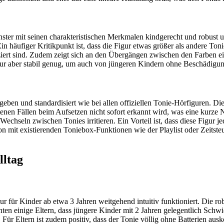
Monster mit seinen charakteristischen Merkmalen kindgerecht und robust 
Ein häufiger Kritikpunkt ist, dass die Figur etwas größer als andere Ton
ziert sind. Zudem zeigt sich an den Übergängen zwischen den Farben 
e Figur aber stabil genug, um auch von jüngeren Kindern ohne Beschädig
eben und standardisiert wie bei allen offiziellen Tonie-Hörfiguren. Di
tenen Fällen beim Aufsetzen nicht sofort erkannt wird, was eine kurze Ne
hseln zwischen Tonies irritieren. Ein Vorteil ist, dass diese Figur je
n mit existierenden Toniebox-Funktionen wie der Playlist oder Zeitste
lltag
r für Kinder ab etwa 3 Jahren weitgehend intuitiv funktioniert. Die rob
en einige Eltern, dass jüngere Kinder mit 2 Jahren gelegentlich Schwie
l. Für Eltern ist zudem positiv, dass der Tonie völlig ohne Batterien