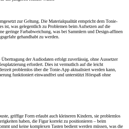
umgesetzt zur Geltung. Die Materialqualität entspricht dem Tonie-
ies ist, was gelegentlich zu Problemen beim Aufsetzen auf die
eine geringe Farbabweichung, was bei Sammlern und Design-affinen
ungsgefahr gehandhabt zu werden.
e Übertragung der Audiodaten erfolgt zuverlässig, ohne Aussetzer
uplatzierung erfordert. Dies ist vermutlich auf die leicht
derzeit problemlos über die Tonie-App aktualisiert werden kann,
uerung funktioniert einwandfrei und unterstützt Hörspaß ohne
uste, griffige Form erlaubt auch kleineren Kindern, sie problemlos
rigkeiten haben, die Figur korrekt zu positionieren – beim
 auskommt und keine komplexen Tasten bedient werden müssen, was die