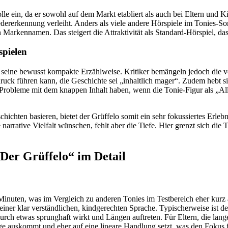
 ein, da er sowohl auf dem Markt etabliert als auch bei Eltern und Kind
dererkennung verleiht. Anders als viele andere Hörspiele im Tonies-Sor
n Markennamen. Das steigert die Attraktivität als Standard-Hörspiel, d
pielen
h seine bewusst kompakte Erzählweise. Kritiker bemängeln jedoch die v
k führen kann, die Geschichte sei „inhaltlich mager“. Zudem hebt sich
ern Probleme mit dem knappen Inhalt haben, wenn die Tonie-Figur als „A
ichten basieren, bietet der Grüffelo somit ein sehr fokussiertes Erlebn
e narrative Vielfalt wünschen, fehlt aber die Tiefe. Hier grenzt sich di
„Der Grüffelo“ im Detail
 Minuten, was im Vergleich zu anderen Tonies im Testbereich eher kurz
 einer klar verständlichen, kindgerechten Sprache. Typischerweise ist d
adurch etwas sprunghaft wirkt und Längen auftreten. Für Eltern, die lan
loge auskommt und eher auf eine lineare Handlung setzt, was den Fokus 