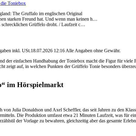
 die Toniebox
and: The Gruffalo im englischen Original
 einen starken Freund hat. Und wenn man keinen h…
m schrecklichen Grüffelo droht. / Laufzeit c…
angaben inkl. USt.18.07.2026 12:16 Alle Angaben ohne Gewähr.
d der einfachen Handhabung der Toniebox macht die Figur für viele Fa
ht zeigt auf, in welchen Punkten der Grüffelo Tonie besonders überze
o“ im Hörspielmarkt
 von Julia Donaldson und Axel Scheffler, das seit Jahren zu den Klas
ermitteln. Die Produktion umfasst etwa 21 Minuten Laufzeit, was für e
ählstil der Vorlage zu bewahren, gleichzeitig aber das gesamte Erlebnis