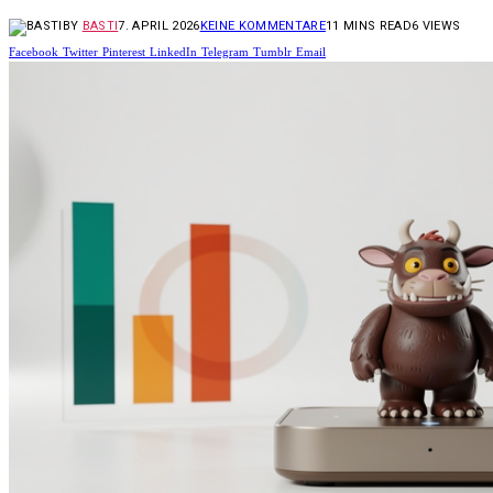
BY
BASTI
7. APRIL 2026
KEINE KOMMENTARE
11 MINS READ
6
VIEWS
Facebook
Twitter
Pinterest
LinkedIn
Telegram
Tumblr
Email