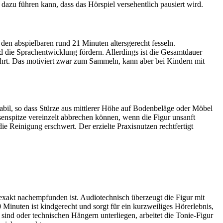
n dazu führen kann, dass das Hörspiel versehentlich pausiert wird.
en abspielbaren rund 21 Minuten altersgerecht fesseln.
 die Sprachentwicklung fördern. Allerdings ist die Gesamtdauer
ührt. Das motiviert zwar zum Sammeln, kann aber bei Kindern mit
abil, so dass Stürze aus mittlerer Höhe auf Bodenbeläge oder Möbel
enspitze vereinzelt abbrechen können, wenn die Figur unsanft
e Reinigung erschwert. Der erzielte Praxisnutzen rechtfertigt
 exakt nachempfunden ist. Audiotechnisch überzeugt die Figur mit
Minuten ist kindgerecht und sorgt für ein kurzweiliges Hörerlebnis,
 sind oder technischen Hängern unterliegen, arbeitet die Tonie-Figur