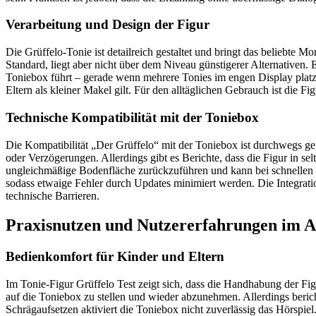
Verarbeitung und Design der Figur
Die Grüffelo-Tonie ist detailreich gestaltet und bringt das beliebte 
Standard, liegt aber nicht über dem Niveau günstigerer Alternativen. 
Toniebox führt – gerade wenn mehrere Tonies im engen Display plat
Eltern als kleiner Makel gilt. Für den alltäglichen Gebrauch ist di
Technische Kompatibilität mit der Toniebox
Die Kompatibilität „Der Grüffelo“ mit der Toniebox ist durchwegs geg
oder Verzögerungen. Allerdings gibt es Berichte, dass die Figur in sel
ungleichmäßige Bodenfläche zurückzuführen und kann bei schnellen Wec
sodass etwaige Fehler durch Updates minimiert werden. Die Integratio
technische Barrieren.
Praxisnutzen und Nutzererfahrungen im A
Bedienkomfort für Kinder und Eltern
Im Tonie-Figur Grüffelo Test zeigt sich, dass die Handhabung der Figu
auf die Toniebox zu stellen und wieder abzunehmen. Allerdings bericht
Schrägaufsetzen aktiviert die Toniebox nicht zuverlässig das Hörspie