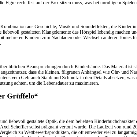
 die Figur recht fest auf der Box sitzen muss, was bei unruhigem Spiele
 Kombination aus Geschichte, Musik und Soundeffekten, die Kinder in d
 liebevoll gestalteten Klangelemente das Hörspiel lebendig machen und
n mit mehreren Kindern zum Nachladen oder Wechseln anderer Tonies f
.
enüber üblichen Beanspruchungen durch Kinderhände. Das Material ist st
gzeitnutzer, dass die kleinen, filigranen Anhängsel wie Ohr- und Nas
 intensivem Gebrauch Staub und Schmutz in den Details absetzen, was di
 Nutzung achten, um die Lebensdauer zu maximieren.
er Grüffelo“
und liebevoll gestaltete Optik, die dem beliebten Kinderbuchcharakter
xel Scheffler selbst prägnant vertont wurde. Die Laufzeit von rund 20 
 Vergleich zu Wettbewerbsprodukten, die oft entweder viel zu langatmig