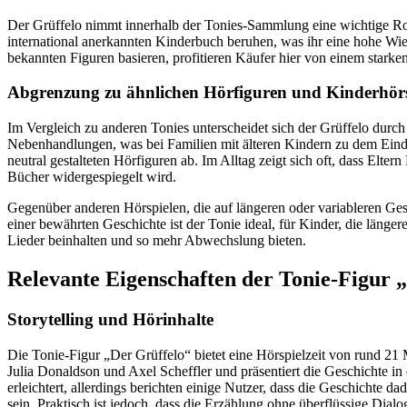
Der Grüffelo nimmt innerhalb der Tonies-Sammlung eine wichtige Rolle
international anerkannten Kinderbuch beruhen, was ihr eine hohe Wie
bekannten Figuren basieren, profitieren Käufer hier von einem starke
Abgrenzung zu ähnlichen Hörfiguren und Kinderhörs
Im Vergleich zu anderen Tonies unterscheidet sich der Grüffelo durc
Nebenhandlungen, was bei Familien mit älteren Kindern zu dem Eindruc
neutral gestalteten Hörfiguren ab. Im Alltag zeigt sich oft, dass Elt
Bücher widergespiegelt wird.
Gegenüber anderen Hörspielen, die auf längeren oder variableren Gesch
einer bewährten Geschichte ist der Tonie ideal, für Kinder, die länger
Lieder beinhalten und so mehr Abwechslung bieten.
Relevante Eigenschaften der Tonie-Figur 
Storytelling und Hörinhalte
Die Tonie-Figur „Der Grüffelo“ bietet eine Hörspielzeit von rund 21
Julia Donaldson und Axel Scheffler und präsentiert die Geschichte in
erleichtert, allerdings berichten einige Nutzer, dass die Geschichte d
sein. Praktisch ist jedoch, dass die Erzählung ohne überflüssige Dia