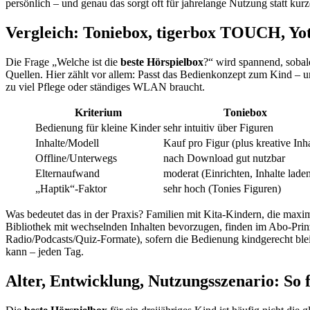
persönlich – und genau das sorgt oft für jahrelange Nutzung statt kur
Vergleich: Toniebox, tigerbox TOUCH, Yoto
Die Frage „Welche ist die
beste Hörspielbox
?“ wird spannend, sobal
Quellen. Hier zählt vor allem: Passt das Bedienkonzept zum Kind – 
zu viel Pflege oder ständiges WLAN braucht.
Kriterium
Toniebox
Bedienung für kleine Kinder
sehr intuitiv über Figuren
Inhalte/Modell
Kauf pro Figur (plus kreative Inha
Offline/Unterwegs
nach Download gut nutzbar
Elternaufwand
moderat (Einrichten, Inhalte lade
„Haptik“-Faktor
sehr hoch (Tonies Figuren)
Was bedeutet das in der Praxis? Familien mit Kita-Kindern, die maxim
Bibliothek mit wechselnden Inhalten bevorzugen, finden im Abo-Prinz
Radio/Podcasts/Quiz-Formate), sofern die Bedienung kindgerecht blei
kann – jeden Tag.
Alter, Entwicklung, Nutzungsszenario: So f