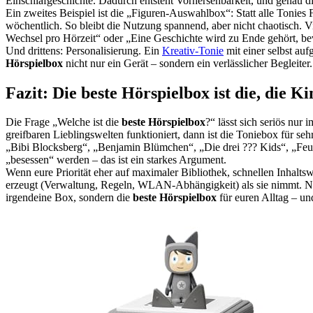
Einschlafgeschichte. Dadurch entsteht Vorhersehbarkeit, und genau di
Ein zweites Beispiel ist die „Figuren-Auswahlbox“: Statt alle Tonies 
wöchentlich. So bleibt die Nutzung spannend, aber nicht chaotisch. V
Wechsel pro Hörzeit“ oder „Eine Geschichte wird zu Ende gehört, be
Und drittens: Personalisierung. Ein
Kreativ-Tonie
mit einer selbst au
Hörspielbox
nicht nur ein Gerät – sondern ein verlässlicher Begleiter.
Fazit: Die beste Hörspielbox ist die, die K
Die Frage „Welche ist die
beste Hörspielbox
?“ lässt sich seriös nur
greifbaren Lieblingswelten funktioniert, dann ist die Toniebox für se
„Bibi Blocksberg“, „Benjamin Blümchen“, „Die drei ??? Kids“, „Feue
„besessen“ werden – das ist ein starkes Argument.
Wenn eure Priorität eher auf maximaler Bibliothek, schnellen Inhaltswe
erzeugt (Verwaltung, Regeln, WLAN-Abhängigkeit) als sie nimmt. Nutz
irgendeine Box, sondern die
beste Hörspielbox
für euren Alltag – un