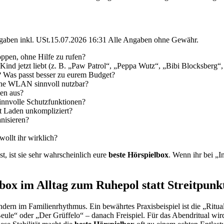
angaben inkl. USt.15.07.2026 16:31 Alle Angaben ohne Gewähr.
ppen, ohne Hilfe zu rufen?
n Kind jetzt liebt (z. B. „Paw Patrol“, „Peppa Wutz“, „Bibi Blocksber
? Was passt besser zu eurem Budget?
ne WLAN sinnvoll nutzbar?
gen aus?
nnvolle Schutzfunktionen?
st Laden unkompliziert?
nisieren?
ollt ihr wirklich?
 ist sie sehr wahrscheinlich eure
beste Hörspielbox
. Wenn ihr bei „I
lbox im Alltag zum Ruhepol statt Streitpunk
ndern im Familienrhythmus. Ein bewährtes Praxisbeispiel ist die „Ritual
 Beule“ oder „Der Grüffelo“ – danach Freispiel. Für das Abendritual wir