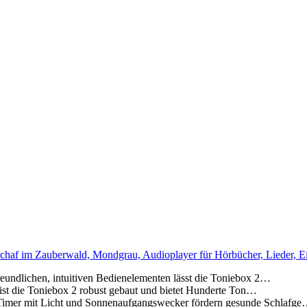
haf im Zauberwald, Mondgrau, Audioplayer für Hörbücher, Lieder, Ei
chen, intuitiven Bedienelementen lässt die Toniebox 2…
die Toniebox 2 robust gebaut und bietet Hunderte Ton…
t Licht und Sonnenaufgangswecker fördern gesunde Schlafg