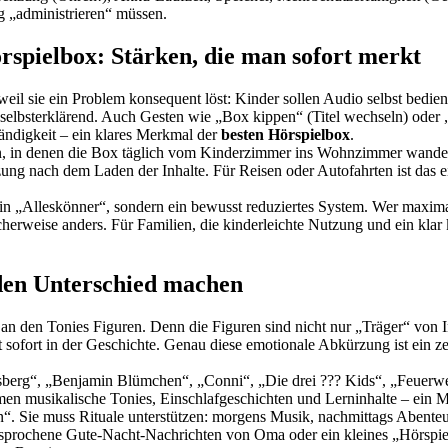
ig „administrieren“ müssen.
örspielbox: Stärken, die man sofort merkt
 weil sie ein Problem konsequent löst: Kinder sollen Audio selbst bedi
u selbsterklärend. Auch Gesten wie „Box kippen“ (Titel wechseln) oder „
tändigkeit – ein klares Merkmal der
besten Hörspielbox
.
in denen die Box täglich vom Kinderzimmer ins Wohnzimmer wandert, z
ng nach dem Laden der Inhalte. Für Reisen oder Autofahrten ist das ein 
ein „Alleskönner“, sondern ein bewusst reduziertes System. Wer maximal
rweise anders. Für Familien, die kinderleichte Nutzung und ein klar ku
 den Unterschied machen
k an den Tonies Figuren. Denn die Figuren sind nicht nur „Träger“ von I
 ist sofort in der Geschichte. Genau diese emotionale Abkürzung ist ein 
ksberg“, „Benjamin Blümchen“, „Conni“, „Die drei ??? Kids“, „Feuer
n musikalische Tonies, Einschlafgeschichten und Lerninhalte – ein Mi
n“. Sie muss Rituale unterstützen: morgens Musik, nachmittags Abenteu
fgesprochene Gute-Nacht-Nachrichten von Oma oder ein kleines „Hörspi