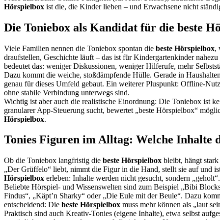
Hörspielbox
ist die, die Kinder lieben – und Erwachsene nicht ständ
Die Toniebox als Kandidat für die beste H
Viele Familien nennen die Toniebox spontan die
beste Hörspielbox
,
draufstellen, Geschichte läuft – das ist für Kindergartenkinder nahez
bedeutet das: weniger Diskussionen, weniger Hilferufe, mehr Selbsts
Dazu kommt die weiche, stoßdämpfende Hülle. Gerade in Haushalten, 
genau für dieses Umfeld gebaut. Ein weiterer Pluspunkt: Offline-Nutzu
ohne stabile Verbindung unterwegs sind.
Wichtig ist aber auch die realistische Einordnung: Die Toniebox ist k
granularer App-Steuerung sucht, bewertet „beste Hörspielbox“ mögliche
Hörspielbox
.
Tonies Figuren im Alltag: Welche Inhalte
Ob die Toniebox langfristig die
beste Hörspielbox
bleibt, hängt star
„Der Grüffelo“ liebt, nimmt die Figur in die Hand, stellt sie auf und
Hörspielbox
erleben: Inhalte werden nicht gesucht, sondern „geholt“.
Beliebte Hörspiel- und Wissenswelten sind zum Beispiel „Bibi Bloc
Findus“, „Käpt’n Sharky“ oder „Die Eule mit der Beule“. Dazu komme
entscheidend: Die
beste Hörspielbox
muss mehr können als „laut sei
Praktisch sind auch Kreativ-Tonies (eigene Inhalte), etwa selbst au