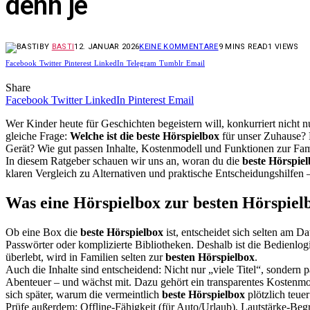
denn je
BY
BASTI
12. JANUAR 2026
KEINE KOMMENTARE
9 MINS READ
1
VIEWS
Facebook
Twitter
Pinterest
LinkedIn
Telegram
Tumblr
Email
Share
Facebook
Twitter
LinkedIn
Pinterest
Email
Wer Kinder heute für Geschichten begeistern will, konkurriert nicht 
gleiche Frage:
Welche ist die beste Hörspielbox
für unser Zuhause? D
Gerät? Wie gut passen Inhalte, Kostenmodell und Funktionen zur Fam
In diesem Ratgeber schauen wir uns an, woran du die
beste Hörspie
klaren Vergleich zu Alternativen und praktische Entscheidungshilfen
Was eine Hörspielbox zur besten Hörspielb
Ob eine Box die
beste Hörspielbox
ist, entscheidet sich selten am 
Passwörter oder komplizierte Bibliotheken. Deshalb ist die Bedienlogi
überlebt, wird in Familien selten zur
besten Hörspielbox
.
Auch die Inhalte sind entscheidend: Nicht nur „viele Titel“, sonder
Abenteuer – und wächst mit. Dazu gehört ein transparentes Kostenmod
sich später, warum die vermeintlich
beste Hörspielbox
plötzlich teuer
Prüfe außerdem: Offline-Fähigkeit (für Auto/Urlaub), Lautstärke-Beg