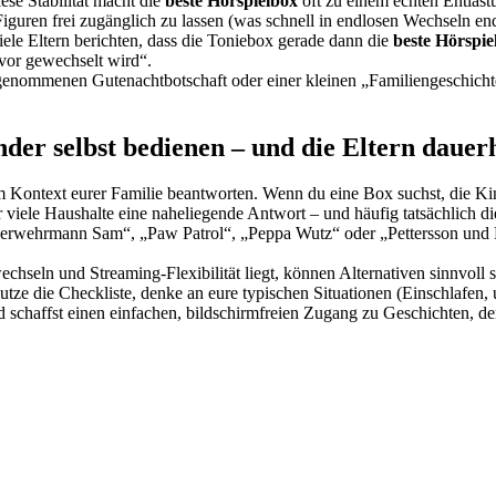
ese Stabilität macht die
beste Hörspielbox
oft zu einem echten Entlast
Figuren frei zugänglich zu lassen (was schnell in endlosen Wechseln end
iele Eltern berichten, dass die Toniebox gerade dann die
beste Hörspie
vor gewechselt wird“.
fgenommenen Gutenachtbotschaft oder einer kleinen „Familiengeschich
inder selbst bedienen – und die Eltern dauerh
 im Kontext eurer Familie beantworten. Wenn du eine Box suchst, die Kin
hr viele Haushalte eine naheliegende Antwort – und häufig tatsächlich d
rwehrmann Sam“, „Paw Patrol“, „Peppa Wutz“ oder „Pettersson und Find
chseln und Streaming-Flexibilität liegt, können Alternativen sinnvoll s
e die Checkliste, denke an eure typischen Situationen (Einschlafen, 
d schaffst einen einfachen, bildschirmfreien Zugang zu Geschichten, de