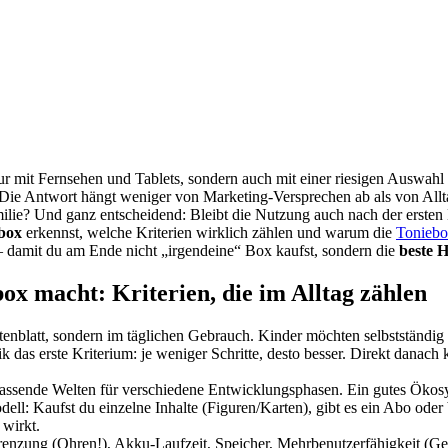
nur mit Fernsehen und Tablets, sondern auch mit einer riesigen Auswahl
ie Antwort hängt weniger von Marketing-Versprechen ab als von Alltags
ilie? Und ganz entscheidend: Bleibt die Nutzung auch nach der ersten
lbox
erkennst, welche Kriterien wirklich zählen und warum die
Tonieb
 – damit du am Ende nicht „irgendeine“ Box kaufst, sondern die
beste 
ox macht: Kriterien, die im Alltag zählen
Datenblatt, sondern im täglichen Gebrauch. Kinder möchten selbstständ
k das erste Kriterium: je weniger Schritte, desto besser. Direkt danac
n passende Welten für verschiedene Entwicklungsphasen. Ein gutes Ökos
ell: Kaufst du einzelne Inhalte (Figuren/Karten), gibt es ein Abo ode
 wirkt.
renzung (Ohren!), Akku-Laufzeit, Speicher, Mehrbenutzerfähigkeit (Gesc