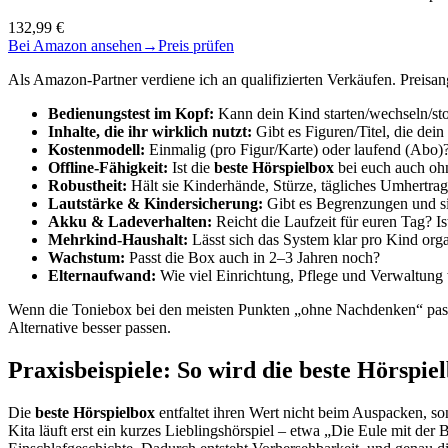
132,99 €
Bei Amazon ansehen
→
Preis prüfen
Als Amazon-Partner verdiene ich an qualifizierten Verkäufen. Preis
Bedienungstest im Kopf:
Kann dein Kind starten/wechseln/sto
Inhalte, die ihr wirklich nutzt:
Gibt es Figuren/Titel, die dei
Kostenmodell:
Einmalig (pro Figur/Karte) oder laufend (Abo)
Offline-Fähigkeit:
Ist die
beste Hörspielbox
bei euch auch oh
Robustheit:
Hält sie Kinderhände, Stürze, tägliches Umhertra
Lautstärke & Kindersicherung:
Gibt es Begrenzungen und si
Akku & Ladeverhalten:
Reicht die Laufzeit für euren Tag? I
Mehrkind-Haushalt:
Lässt sich das System klar pro Kind orga
Wachstum:
Passt die Box auch in 2–3 Jahren noch?
Elternaufwand:
Wie viel Einrichtung, Pflege und Verwaltung w
Wenn die Toniebox bei den meisten Punkten „ohne Nachdenken“ passt,
Alternative besser passen.
Praxisbeispiele: So wird die beste Hörspie
Die
beste Hörspielbox
entfaltet ihren Wert nicht beim Auspacken, so
Kita läuft erst ein kurzes Lieblingshörspiel – etwa „Die Eule mit der