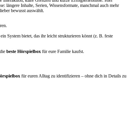
che Interaktion, klare Grenzen und kurze Erfolgserlebnisse. Hier
sse: längere Inhalte, Serien, Wissensformate, manchmal auch mehr
 lieber bewusst auswählt.
ören.
ein System bietet, das ihr leicht strukturieren könnt (z. B. feste
 die
beste Hörspielbox
für eure Familie kaufst.
örspielbox
für euren Alltag zu identifizieren – ohne dich in Details zu