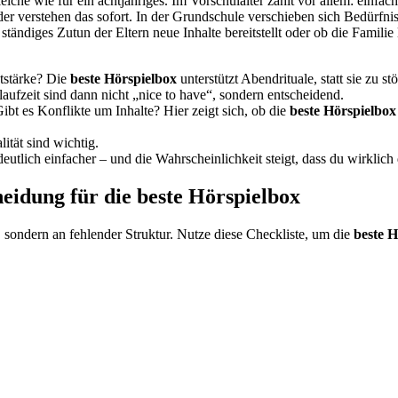
gleiche wie für ein achtjähriges. Im Vorschulalter zählt vor allem: einfa
der verstehen das sofort. In der Grundschule verschieben sich Bedürfni
tändiges Zutun der Eltern neue Inhalte bereitstellt oder ob die Familie
utstärke? Die
beste Hörspielbox
unterstützt Abendrituale, statt sie zu st
ufzeit sind dann nicht „nice to have“, sondern entscheidend.
 es Konflikte um Inhalte? Hier zeigt sich, ob die
beste Hörspielbox
ität sind wichtig.
utlich einfacher – und die Wahrscheinlichkeit steigt, dass du wirklich
eidung für die beste Hörspielbox
 sondern an fehlender Struktur. Nutze diese Checkliste, um die
beste H