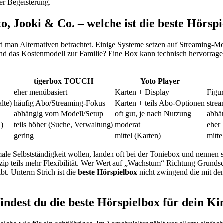
zer Begeisterung.
, Jooki & Co. – welche ist die beste Hörsp
d man Alternativen betrachtet. Einige Systeme setzen auf Streaming-Mod
und das Kostenmodell zur Familie? Eine Box kann technisch hervorrage
tigerbox TOUCH
Yoto Player
eher menübasiert
Karten + Display
Figu
lte)
häufig Abo/Streaming-Fokus
Karten + teils Abo-Optionen
strea
abhängig vom Modell/Setup
oft gut, je nach Nutzung
abhä
n)
teils höher (Suche, Verwaltung)
moderat
eher 
gering
mittel (Karten)
mitte
ale Selbstständigkeit wollen, landen oft bei der Toniebox und nennen 
ip teils mehr Flexibilität. Wer Wert auf „Wachstum“ Richtung Grundsch
bt. Unterm Strich ist die
beste Hörspielbox
nicht zwingend die mit den
indest du die beste Hörspielbox für dein Ki