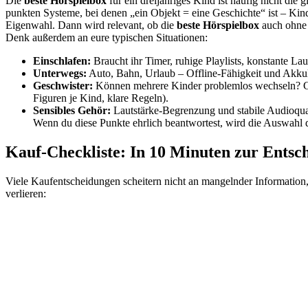
Die
beste Hörspielbox
für ein dreijähriges Kind ist häufig nicht die 
punkten Systeme, bei denen „ein Objekt = eine Geschichte“ ist – Kin
Eigenwahl. Dann wird relevant, ob die
beste Hörspielbox
auch ohne s
Denk außerdem an eure typischen Situationen:
Einschlafen:
Braucht ihr Timer, ruhige Playlists, konstante La
Unterwegs:
Auto, Bahn, Urlaub – Offline-Fähigkeit und Akkula
Geschwister:
Können mehrere Kinder problemlos wechseln? Gibt
Figuren je Kind, klare Regeln).
Sensibles Gehör:
Lautstärke-Begrenzung und stabile Audioqual
Wenn du diese Punkte ehrlich beantwortest, wird die Auswahl de
Kauf-Checkliste: In 10 Minuten zur Entsch
Viele Kaufentscheidungen scheitern nicht an mangelnder Information,
verlieren: