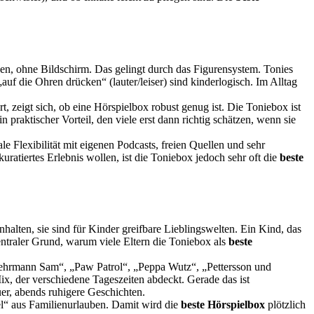
enen, ohne Bildschirm. Das gelingt durch das Figurensystem. Tonies
auf die Ohren drücken“ (lauter/leiser) sind kinderlogisch. Im Alltag
eigt sich, ob eine Hörspielbox robust genug ist. Die Toniebox ist
praktischer Vorteil, den viele erst dann richtig schätzen, wenn sie
e Flexibilität mit eigenen Podcasts, freien Quellen und sehr
ratiertes Erlebnis wollen, ist die Toniebox jedoch sehr oft die
beste
nhalten, sie sind für Kinder greifbare Lieblingswelten. Ein Kind, das
zentraler Grund, warum viele Eltern die Toniebox als
beste
wehrmann Sam“, „Paw Patrol“, „Peppa Wutz“, „Pettersson und
x, der verschiedene Tageszeiten abdeckt. Gerade das ist
er, abends ruhigere Geschichten.
el“ aus Familienurlauben. Damit wird die
beste Hörspielbox
plötzlich