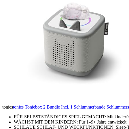
tonies
tonies Toniebox 2 Bundle Incl. 1 Schlummerbande Schlummersc
FÜR SELBSTSTÄNDIGES SPIEL GEMACHT: Mit kinderfreundli
WÄCHST MIT DEN KINDERN: Für 1–9+ Jahre entwickelt, ist 
SCHLAUE SCHLAF- UND WECKFUNKTIONEN: Sleep-Timer mi