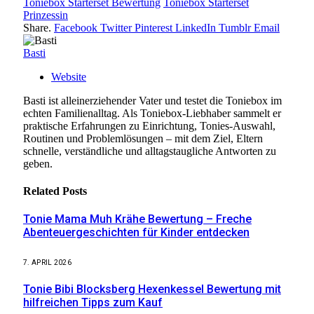
Toniebox Starterset Bewertung
Toniebox Starterset
Prinzessin
Share.
Facebook
Twitter
Pinterest
LinkedIn
Tumblr
Email
Basti
Website
Basti ist alleinerziehender Vater und testet die Toniebox im
echten Familienalltag. Als Toniebox-Liebhaber sammelt er
praktische Erfahrungen zu Einrichtung, Tonies-Auswahl,
Routinen und Problemlösungen – mit dem Ziel, Eltern
schnelle, verständliche und alltagstaugliche Antworten zu
geben.
Related
Posts
Tonie Mama Muh Krähe Bewertung – Freche
Abenteuergeschichten für Kinder entdecken
7. APRIL 2026
Tonie Bibi Blocksberg Hexenkessel Bewertung mit
hilfreichen Tipps zum Kauf