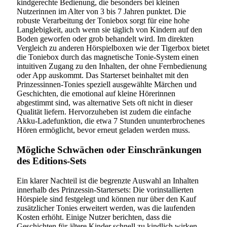
kindgerechte Bedienung, die besonders bei kleinen
Nutzerinnen im Alter von 3 bis 7 Jahren punktet. Die
robuste Verarbeitung der Toniebox sorgt für eine hohe
Langlebigkeit, auch wenn sie täglich von Kindern auf den
Boden geworfen oder grob behandelt wird. Im direkten
Vergleich zu anderen Hörspielboxen wie der Tigerbox bietet
die Toniebox durch das magnetische Tonie-System einen
intuitiven Zugang zu den Inhalten, der ohne Fernbedienung
oder App auskommt. Das Starterset beinhaltet mit den
Prinzessinnen-Tonies speziell ausgewählte Märchen und
Geschichten, die emotional auf kleine Hörerinnen
abgestimmt sind, was alternative Sets oft nicht in dieser
Qualität liefern. Hervorzuheben ist zudem die einfache
Akku-Ladefunktion, die etwa 7 Stunden ununterbrochenes
Hören ermöglicht, bevor erneut geladen werden muss.
Mögliche Schwächen oder Einschränkungen
des Editions-Sets
Ein klarer Nachteil ist die begrenzte Auswahl an Inhalten
innerhalb des Prinzessin-Startersets: Die vorinstallierten
Hörspiele sind festgelegt und können nur über den Kauf
zusätzlicher Tonies erweitert werden, was die laufenden
Kosten erhöht. Einige Nutzer berichten, dass die
Geschichten für ältere Kinder schnell zu kindlich wirken