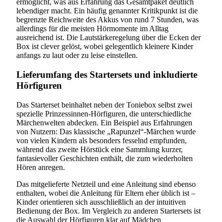
ermöglicht, was aus Erfahrung das Gesamtpaket deutlich
lebendiger macht. Ein häufig genannter Kritikpunkt ist die
begrenzte Reichweite des Akkus von rund 7 Stunden, was
allerdings für die meisten Hörmomente im Alltag
ausreichend ist. Die Lautstärkeregelung über die Ecken der
Box ist clever gelöst, wobei gelegentlich kleinere Kinder
anfangs zu laut oder zu leise einstellen.
Lieferumfang des Startersets und inkludierte
Hörfiguren
Das Starterset beinhaltet neben der Toniebox selbst zwei
spezielle Prinzessinnen-Hörfiguren, die unterschiedliche
Märchenwelten abdecken. Ein Beispiel aus Erfahrungen
von Nutzern: Das klassische „Rapunzel“-Märchen wurde
von vielen Kindern als besonders fesselnd empfunden,
während das zweite Hörstück eine Sammlung kurzer,
fantasievoller Geschichten enthält, die zum wiederholten
Hören anregen.
Das mitgelieferte Netzteil und eine Anleitung sind ebenso
enthalten, wobei die Anleitung für Eltern eher üblich ist –
Kinder orientieren sich ausschließlich an der intuitiven
Bedienung der Box. Im Vergleich zu anderen Startersets ist
die Auswahl der Hörfiguren klar auf Mädchen