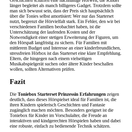
Geschichten schaffen eine nachhaltige Hörwelt, die Kinder
länger begleitet als manch billigeres Gadget. Trotzdem sollte
man sich bewusst sein, dass der Preis sich hauptsächlich
über die Tonies selbst amortisiert: Wer nur das Starterset
nutzt, begrenzt die Hörvielfalt stark. Ein Fehler, den wir bei
verschiedenen Familien beobachtet haben, ist die
Unterschätzung der laufenden Kosten und der
Notwendigkeit einer stetigen Erweiterung der Figuren, um
den Hörspaß langfristig zu sichern. Für Familien mit
mittlerem Budget und Interesse an einer kinderfreundlichen,
stressfreien Hörbox ist das Starterset eine klare Empfehlung.
Eltern, die hingegen nach einem vielseitigen
Musikabspielgerät suchen oder ältere Kinder beschallen
wollen, sollten Alternativen prüfen.
Fazit
Die
Toniebox Starterset Prinzessin Erfahrungen
zeigen
deutlich, dass dieses Hörspielset ideal für Familien ist, die
ihren Kindern spielerisch Geschichten und Fantasie
zugänglich machen möchten. Besonders geeignet ist die
Toniebox für Kinder im Vorschulalter, die Freude an
interaktiven und kindgerechten Hörspielen haben und dabei
eine robuste, einfach zu bedienende Technik schätzen.