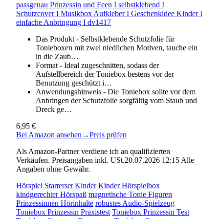
passgenau Prinzessin und Feen I selbstklebend I
Schutzcover I Musikbox Aufkleber I Geschenkidee Kinder I
einfache Anbringung I dv1417
Das Produkt - Selbstklebende Schutzfolie für
Tonieboxen mit zwei niedlichen Motiven, tauche ein
in die Zaub…
Format - Ideal zugeschnitten, sodass der
Aufstellbereich der Toniebox bestens vor der
Benutzung geschützt i…
Anwendungshinweis - Die Toniebox sollte vor dem
Anbringen der Schutzfolie sorgfältig vom Staub und
Dreck ge…
6,95 €
Bei Amazon ansehen
→
Preis prüfen
Als Amazon-Partner verdiene ich an qualifizierten
Verkäufen. Preisangaben inkl. USt.20.07.2026 12:15 Alle
Angaben ohne Gewähr.
Hörspiel Starterset Kinder
Kinder Hörspielbox
kindgerechter Hörspaß
magnetische Tonie Figuren
Prinzessinnen Hörinhalte
robustes Audio-Spielzeug
Toniebox Prinzessin Praxistest
Toniebox Prinzessin Test