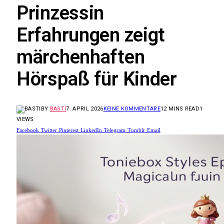
Prinzessin
Erfahrungen zeigt
märchenhaften
Hörspaß für Kinder
BY
BASTI
7. APRIL 2026
KEINE KOMMENTARE
12 MINS READ
1
VIEWS
Facebook
Twitter
Pinterest
LinkedIn
Telegram
Tumblr
Email