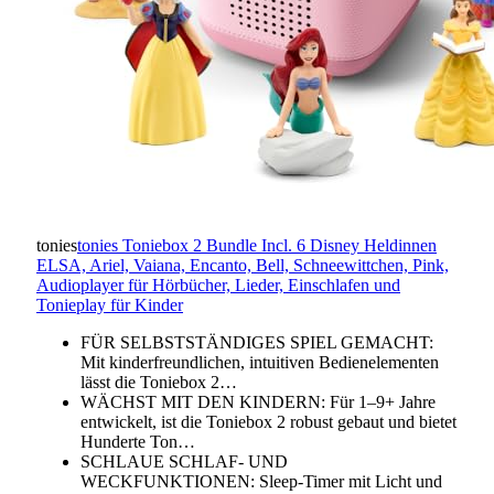
tonies
tonies Toniebox 2 Bundle Incl. 6 Disney Heldinnen
ELSA, Ariel, Vaiana, Encanto, Bell, Schneewittchen, Pink,
Audioplayer für Hörbücher, Lieder, Einschlafen und
Tonieplay für Kinder
FÜR SELBSTSTÄNDIGES SPIEL GEMACHT:
Mit kinderfreundlichen, intuitiven Bedienelementen
lässt die Toniebox 2…
WÄCHST MIT DEN KINDERN: Für 1–9+ Jahre
entwickelt, ist die Toniebox 2 robust gebaut und bietet
Hunderte Ton…
SCHLAUE SCHLAF- UND
WECKFUNKTIONEN: Sleep-Timer mit Licht und