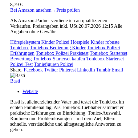
8,79 €
Bei Amazon ansehen
→
Preis prüfen
Als Amazon-Partner verdiene ich an qualifizierten
Verkäufen. Preisangaben inkl. USt.20.07.2026 12:15 Alle
Angaben ohne Gewähr.
Hörspielsystem Kinder
Polizei Hörspiele Kinder
robuste
Toniebox
Toniebox Bedienung Kinder
Toniebox Polizei
Erfahrungen
Toniebox Polizei Praxistest
Toniebox Starterset
Bewertung
Toniebox Starterset kaufen
Toniebox Starterset
Polizei Test
Toniefiguren Polizei
Share.
Facebook
Twitter
Pinterest
LinkedIn
Tumblr
Email
Basti
Website
Basti ist alleinerziehender Vater und testet die Toniebox im
echten Familienalltag. Als Toniebox-Liebhaber sammelt er
praktische Erfahrungen zu Einrichtung, Tonies-Auswahl,
Routinen und Problemlösungen – mit dem Ziel, Eltern
schnelle, verständliche und alltagstaugliche Antworten zu
geben.