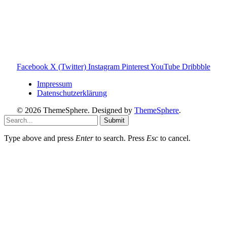
und darauf ausgelegt, dir schnelle Antworten und klare
Entscheidungen zu ermöglichen.
Hinweis zu Affiliate-Links
Einige Links auf dieser Website sind Affiliate-Links. Wenn
du darüber etwas kaufst, erhalte ich ggf. eine kleine
Provision – für dich bleibt der Preis gleich. Damit unterstützt
du den Betrieb und Erhalt von Toniebox-Ratgeber.de.
Facebook
X (Twitter)
Instagram
Pinterest
YouTube
Dribbble
Impressum
Datenschutzerklärung
© 2026 ThemeSphere. Designed by
ThemeSphere
.
Submit
Type above and press
Enter
to search. Press
Esc
to cancel.