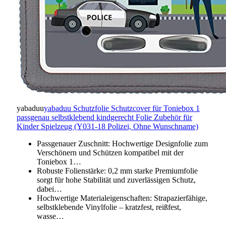
yabaduu
yabaduu Schutzfolie Schutzcover für Toniebox 1
passgenau selbstklebend kindgerecht Folie Zubehör für
Kinder Spielzeug (Y031-18 Polizei, Ohne Wunschname)
Passgenauer Zuschnitt: Hochwertige Designfolie zum
Verschönern und Schützen kompatibel mit der
Toniebox 1…
Robuste Folienstärke: 0,2 mm starke Premiumfolie
sorgt für hohe Stabilität und zuverlässigen Schutz,
dabei…
Hochwertige Materialeigenschaften: Strapazierfähige,
selbstklebende Vinylfolie – kratzfest, reißfest,
wasse…