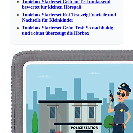
Toniebox Starterset Gelb im Test umfassend
bewertet für kleinen Hörspaß
Toniebox Starterset Rot Test zeigt Vorteile und
Nachteile für Kleinkinder
Toniebox Starterset Grün Test: So nachhaltig
und robust überzeugt die Hörbox