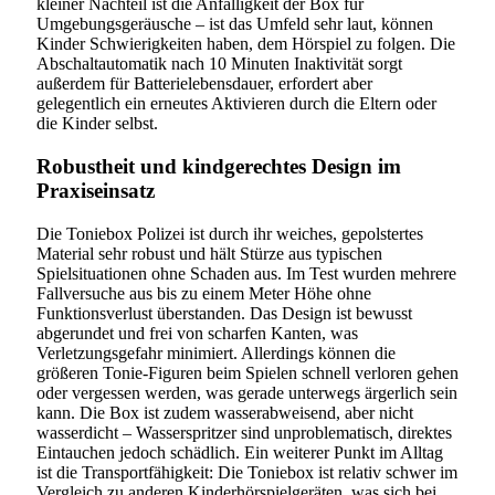
kleiner Nachteil ist die Anfälligkeit der Box für
Umgebungsgeräusche – ist das Umfeld sehr laut, können
Kinder Schwierigkeiten haben, dem Hörspiel zu folgen. Die
Abschaltautomatik nach 10 Minuten Inaktivität sorgt
außerdem für Batterielebensdauer, erfordert aber
gelegentlich ein erneutes Aktivieren durch die Eltern oder
die Kinder selbst.
Robustheit und kindgerechtes Design im
Praxiseinsatz
Die Toniebox Polizei ist durch ihr weiches, gepolstertes
Material sehr robust und hält Stürze aus typischen
Spielsituationen ohne Schaden aus. Im Test wurden mehrere
Fallversuche aus bis zu einem Meter Höhe ohne
Funktionsverlust überstanden. Das Design ist bewusst
abgerundet und frei von scharfen Kanten, was
Verletzungsgefahr minimiert. Allerdings können die
größeren Tonie-Figuren beim Spielen schnell verloren gehen
oder vergessen werden, was gerade unterwegs ärgerlich sein
kann. Die Box ist zudem wasserabweisend, aber nicht
wasserdicht – Wasserspritzer sind unproblematisch, direktes
Eintauchen jedoch schädlich. Ein weiterer Punkt im Alltag
ist die Transportfähigkeit: Die Toniebox ist relativ schwer im
Vergleich zu anderen Kinderhörspielgeräten, was sich bei