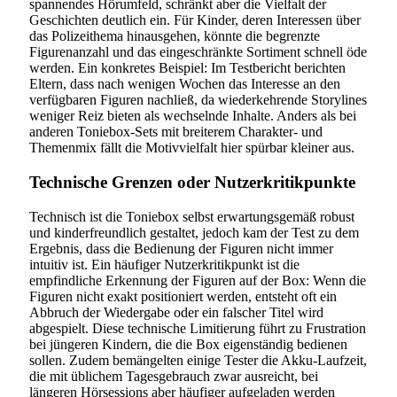
spannendes Hörumfeld, schränkt aber die Vielfalt der
Geschichten deutlich ein. Für Kinder, deren Interessen über
das Polizeithema hinausgehen, könnte die begrenzte
Figurenanzahl und das eingeschränkte Sortiment schnell öde
werden. Ein konkretes Beispiel: Im Testbericht berichten
Eltern, dass nach wenigen Wochen das Interesse an den
verfügbaren Figuren nachließ, da wiederkehrende Storylines
weniger Reiz bieten als wechselnde Inhalte. Anders als bei
anderen Toniebox-Sets mit breiterem Charakter- und
Themenmix fällt die Motivvielfalt hier spürbar kleiner aus.
Technische Grenzen oder Nutzerkritikpunkte
Technisch ist die Toniebox selbst erwartungsgemäß robust
und kinderfreundlich gestaltet, jedoch kam der Test zu dem
Ergebnis, dass die Bedienung der Figuren nicht immer
intuitiv ist. Ein häufiger Nutzerkritikpunkt ist die
empfindliche Erkennung der Figuren auf der Box: Wenn die
Figuren nicht exakt positioniert werden, entsteht oft ein
Abbruch der Wiedergabe oder ein falscher Titel wird
abgespielt. Diese technische Limitierung führt zu Frustration
bei jüngeren Kindern, die die Box eigenständig bedienen
sollen. Zudem bemängelten einige Tester die Akku-Laufzeit,
die mit üblichem Tagesgebrauch zwar ausreicht, bei
längeren Hörsessions aber häufiger aufgeladen werden