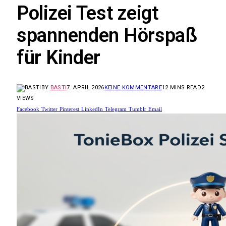
Polizei Test zeigt
spannenden Hörspaß
für Kinder
BY
BASTI
7. APRIL 2026
KEINE KOMMENTARE
12 MINS READ
2
VIEWS
Facebook
Twitter
Pinterest
LinkedIn
Telegram
Tumblr
Email