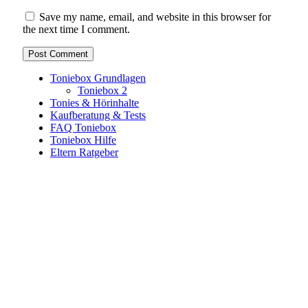
Save my name, email, and website in this browser for
the next time I comment.
Toniebox Grundlagen
Toniebox 2
Tonies & Hörinhalte
Kaufberatung & Tests
FAQ Toniebox
Toniebox Hilfe
Eltern Ratgeber
Toniebox-Ratgeber.de ist ein unabhängiger Ratgeber und
steht in keiner geschäftlichen oder organisatorischen
Verbindung zur Tonies GmbH. Alle genannten Marken- und
Produktnamen dienen ausschließlich der Information und
gehören ihren jeweiligen Rechteinhabern. Hinweis: Weitere
Informationen findest du auf der offiziellen Website der
Tonies GmbH
.
Toniebox-ratgeber.de ist dein unabhängiger Eltern-Ratgeber
rund um die Toniebox: Kaufberatung, Tonies-
Empfehlungen, Problemlösungen und praktische Tipps für
den Familienalltag. Alle Inhalte sind verständlich, praxisnah