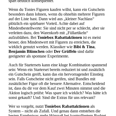
spart deutlich konsequenter.
Wenn du Tonies Figuren kaufen willst, kann ein Gutschein
besonders dann lohnen, wenn du ohnehin mehrere Figuren
auf der Liste hast. Dann wird aus „kleiner Nachlass“
plötzlich ein spürbarer Vorteil. Achte dabei auf
Mindestbestellwerte: Sie sind nicht per se schlecht, aber sie
verleiten dazu, den Warenkorb mit „Füllartikeln“
aufzublähen. Bei
Toniebox Rabattaktionen
ist es meist
besser, den Mindestwert mit Figuren zu erreichen, die
wirklich genutzt werden. Klassiker wie
Bibi & Tina
,
Benjamin Blümchen
oder
Der Grüffelo
sind dafür
geeigneter als spontane Experimente.
Auch für Startersets kann eine kluge Kombination spannend
sein: Wenn ein Starterset bereits reduziert ist und zusätzlich
ein Gutschein greift, kann das ein hervorragender Einstieg
sein. Falls Gutscheine nicht greifen, sind Bundles mit
zusätzlicher Figur oft die bessere Alternative. Entscheidend
ist, dass du dir vor dem Kauf zwei Minuten nimmst und die
Aktion logisch prüfst: Was spare ich wirklich? Was hätte ich
sonst gekauft? Und: Sind die Extras für uns relevant?
Wer so vorgeht, nutzt
Toniebox Rabattaktionen
als
System – nicht als Zufall. Und genau dann entstehen die
besten Ergebnisse: mehr Hörspaß bei kontrolliertem Budget.