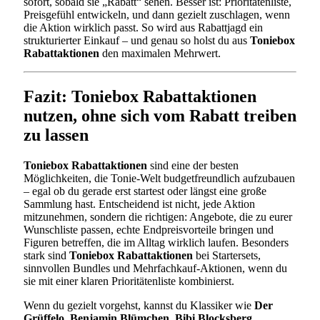
sofort, sobald sie „Rabatt“ sehen. Besser ist: Prioritätenliste,
Preisgefühl entwickeln, und dann gezielt zuschlagen, wenn
die Aktion wirklich passt. So wird aus Rabattjagd ein
strukturierter Einkauf – und genau so holst du aus
Toniebox
Rabattaktionen
den maximalen Mehrwert.
Fazit: Toniebox Rabattaktionen
nutzen, ohne sich vom Rabatt treiben
zu lassen
Toniebox Rabattaktionen
sind eine der besten
Möglichkeiten, die Tonie-Welt budgetfreundlich aufzubauen
– egal ob du gerade erst startest oder längst eine große
Sammlung hast. Entscheidend ist nicht, jede Aktion
mitzunehmen, sondern die richtigen: Angebote, die zu eurer
Wunschliste passen, echte Endpreisvorteile bringen und
Figuren betreffen, die im Alltag wirklich laufen. Besonders
stark sind
Toniebox Rabattaktionen
bei Startersets,
sinnvollen Bundles und Mehrfachkauf-Aktionen, wenn du
sie mit einer klaren Prioritätenliste kombinierst.
Wenn du gezielt vorgehst, kannst du Klassiker wie
Der
Grüffelo
,
Benjamin Blümchen
,
Bibi Blocksberg
,