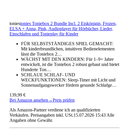
tonies
tonies Toniebox 2 Bundle Incl. 2 Eiskönigin, Frozen,
ELSA + Anna, Pink, Audioplayer für Hörbücher, Lieder,
Einschlafen und Tonieplay für Kinder
FÜR SELBSTSTÄNDIGES SPIEL GEMACHT:
Mit kinderfreundlichen, intuitiven Bedienelementen
lässt die Toniebox 2…
WÄCHST MIT DEN KINDERN: Für 1–9+ Jahre
entwickelt, ist die Toniebox 2 robust gebaut und bietet
Hunderte Ton…
SCHLAUE SCHLAF- UND
WECKFUNKTIONEN: Sleep-Timer mit Licht und
Sonnenaufgangswecker fördern gesunde Schlafge…
139,99 €
Bei Amazon ansehen
→
Preis prüfen
Als Amazon-Partner verdiene ich an qualifizierten
Verkäufen. Preisangaben inkl. USt.15.07.2026 15:43 Alle
Angaben ohne Gewähr.