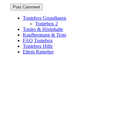
Toniebox Grundlagen
Toniebox 2
Tonies & Hörinhalte
Kaufberatung & Tests
FAQ Toniebox
Toniebox Hilfe
Eltern Ratgeber
Toniebox-Ratgeber.de ist ein unabhängiger Ratgeber und
steht in keiner geschäftlichen oder organisatorischen
Verbindung zur Tonies GmbH. Alle genannten Marken- und
Produktnamen dienen ausschließlich der Information und
gehören ihren jeweiligen Rechteinhabern. Hinweis: Weitere
Informationen findest du auf der offiziellen Website der
Tonies GmbH
.
Toniebox-ratgeber.de ist dein unabhängiger Eltern-Ratgeber
rund um die Toniebox: Kaufberatung, Tonies-
Empfehlungen, Problemlösungen und praktische Tipps für
den Familienalltag. Alle Inhalte sind verständlich, praxisnah
und darauf ausgelegt, dir schnelle Antworten und klare
Entscheidungen zu ermöglichen.
Hinweis zu Affiliate-Links