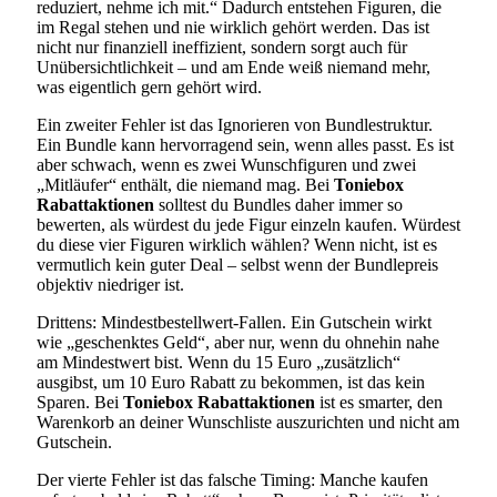
reduziert, nehme ich mit.“ Dadurch entstehen Figuren, die
im Regal stehen und nie wirklich gehört werden. Das ist
nicht nur finanziell ineffizient, sondern sorgt auch für
Unübersichtlichkeit – und am Ende weiß niemand mehr,
was eigentlich gern gehört wird.
Ein zweiter Fehler ist das Ignorieren von Bundlestruktur.
Ein Bundle kann hervorragend sein, wenn alles passt. Es ist
aber schwach, wenn es zwei Wunschfiguren und zwei
„Mitläufer“ enthält, die niemand mag. Bei
Toniebox
Rabattaktionen
solltest du Bundles daher immer so
bewerten, als würdest du jede Figur einzeln kaufen. Würdest
du diese vier Figuren wirklich wählen? Wenn nicht, ist es
vermutlich kein guter Deal – selbst wenn der Bundlepreis
objektiv niedriger ist.
Drittens: Mindestbestellwert-Fallen. Ein Gutschein wirkt
wie „geschenktes Geld“, aber nur, wenn du ohnehin nahe
am Mindestwert bist. Wenn du 15 Euro „zusätzlich“
ausgibst, um 10 Euro Rabatt zu bekommen, ist das kein
Sparen. Bei
Toniebox Rabattaktionen
ist es smarter, den
Warenkorb an deiner Wunschliste auszurichten und nicht am
Gutschein.
Der vierte Fehler ist das falsche Timing: Manche kaufen