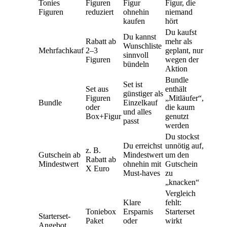
Tonies
Figuren
Figur
Figur, die
Figuren
reduziert
ohnehin
niemand
kaufen
hört
Du kaufst
Du kannst
Rabatt ab
mehr als
Wunschliste
Mehrfachkauf
2–3
geplant, nur
sinnvoll
Figuren
wegen der
bündeln
Aktion
Bundle
Set ist
Set aus
enthält
günstiger als
Figuren
„Mitläufer“,
Bundle
Einzelkauf
oder
die kaum
und alles
Box+Figur
genutzt
passt
werden
Du stockst
Du erreichst
unnötig auf,
z. B.
Gutschein ab
Mindestwert
um den
Rabatt ab
Mindestwert
ohnehin mit
Gutschein
X Euro
Must-haves
zu
„knacken“
Vergleich
Klare
fehlt:
Toniebox
Ersparnis
Starterset
Starterset-
Paket
oder
wirkt
Angebot