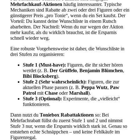
Mehrfachkauf-Aktionen
häufig interessanter. Typische
Mechaniken sind Rabatte ab zwei oder drei Figuren oder ein
günstigerer Preis „pro Tonie“, wenn du ein Set kaufst. Der
Vorteil: Du kannst deine Wunschliste in einem Rutsch
abarbeiten. Der Nachteil: Wenn du nur wegen der Aktion
mehr kaufst, als du wirklich brauchst, ist die Ersparnis
schnell wieder weg.
Eine robuste Vorgehensweise ist daher, die Wunschliste in
drei Stufen zu organisieren:
Stufe 1 (Must-have):
Figuren, die ihr sicher hören
werdet (z. B.
Der Grüffelo
,
Benjamin Blümchen
,
Bibi Blocksberg
).
Stufe 2 (Sehr wahrscheinlich):
Figuren, die zur
aktuellen Phase passen (z. B.
Peppa Wutz
,
Paw
Patrol
mit
Chase
oder
Marshall
).
Stufe 3 (Optional):
Experimente, die „vielleicht“
funktionieren.
Dann nutzt du
Toniebox Rabattaktionen
so: Bei
Mehrfachrabatt füllst du zuerst Stufe 1 und 2 und nimmst
Stufe 3 nur, wenn die Ersparnis wirklich stark ist. Genau so
entstehen echte Schnäppchen – und keine Fehlkäufe im
Figurenregal.