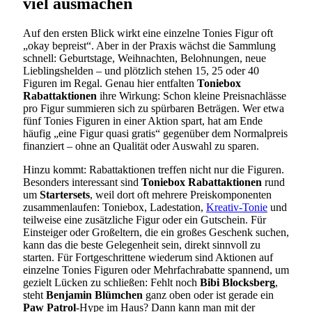
viel ausmachen
Auf den ersten Blick wirkt eine einzelne Tonies Figur oft
„okay bepreist“. Aber in der Praxis wächst die Sammlung
schnell: Geburtstage, Weihnachten, Belohnungen, neue
Lieblingshelden – und plötzlich stehen 15, 25 oder 40
Figuren im Regal. Genau hier entfalten
Toniebox
Rabattaktionen
ihre Wirkung: Schon kleine Preisnachlässe
pro Figur summieren sich zu spürbaren Beträgen. Wer etwa
fünf Tonies Figuren in einer Aktion spart, hat am Ende
häufig „eine Figur quasi gratis“ gegenüber dem Normalpreis
finanziert – ohne an Qualität oder Auswahl zu sparen.
Hinzu kommt: Rabattaktionen treffen nicht nur die Figuren.
Besonders interessant sind
Toniebox Rabattaktionen
rund
um
Startersets
, weil dort oft mehrere Preiskomponenten
zusammenlaufen: Toniebox, Ladestation,
Kreativ-Tonie
und
teilweise eine zusätzliche Figur oder ein Gutschein. Für
Einsteiger oder Großeltern, die ein großes Geschenk suchen,
kann das die beste Gelegenheit sein, direkt sinnvoll zu
starten. Für Fortgeschrittene wiederum sind Aktionen auf
einzelne Tonies Figuren oder Mehrfachrabatte spannend, um
gezielt Lücken zu schließen: Fehlt noch
Bibi Blocksberg
,
steht
Benjamin Blümchen
ganz oben oder ist gerade ein
Paw Patrol
-Hype im Haus? Dann kann man mit der