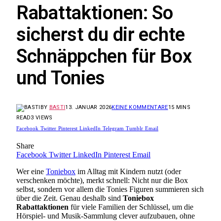
Rabattaktionen: So
sicherst du dir echte
Schnäppchen für Box
und Tonies
BY
BASTI
13. JANUAR 2026
KEINE KOMMENTARE
15 MINS
READ
3
VIEWS
Facebook
Twitter
Pinterest
LinkedIn
Telegram
Tumblr
Email
Share
Facebook
Twitter
LinkedIn
Pinterest
Email
Wer eine
Toniebox
im Alltag mit Kindern nutzt (oder
verschenken möchte), merkt schnell: Nicht nur die Box
selbst, sondern vor allem die Tonies Figuren summieren sich
über die Zeit. Genau deshalb sind
Toniebox
Rabattaktionen
für viele Familien der Schlüssel, um die
Hörspiel- und Musik-Sammlung clever aufzubauen, ohne