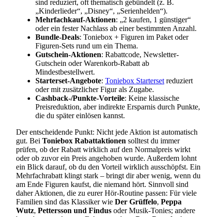
sind reduziert, oft thematisch gebündelt (z. B.
„Kinderlieder“, „Disney“, „Serienhelden“).
Mehrfachkauf-Aktionen
: „2 kaufen, 1 günstiger“
oder ein fester Nachlass ab einer bestimmten Anzahl.
Bundle-Deals
: Toniebox + Figuren im Paket oder
Figuren-Sets rund um ein Thema.
Gutschein-Aktionen
: Rabattcode, Newsletter-
Gutschein oder Warenkorb-Rabatt ab
Mindestbestellwert.
Starterset-Angebote
:
Toniebox Starterset
reduziert
oder mit zusätzlicher Figur als Zugabe.
Cashback-/Punkte-Vorteile
: Keine klassische
Preisreduktion, aber indirekte Ersparnis durch Punkte,
die du später einlösen kannst.
Der entscheidende Punkt: Nicht jede Aktion ist automatisch
gut. Bei
Toniebox Rabattaktionen
solltest du immer
prüfen, ob der Rabatt wirklich auf den Normalpreis wirkt
oder ob zuvor ein Preis angehoben wurde. Außerdem lohnt
ein Blick darauf, ob du den Vorteil wirklich ausschöpfst. Ein
Mehrfachrabatt klingt stark – bringt dir aber wenig, wenn du
am Ende Figuren kaufst, die niemand hört. Sinnvoll sind
daher Aktionen, die zu eurer Hör-Routine passen: Für viele
Familien sind das Klassiker wie
Der Grüffelo
,
Peppa
Wutz
,
Pettersson und Findus
oder Musik-Tonies; andere