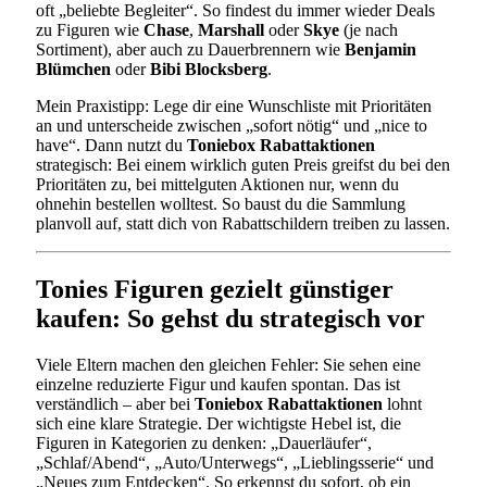
oft „beliebte Begleiter“. So findest du immer wieder Deals
zu Figuren wie
Chase
,
Marshall
oder
Skye
(je nach
Sortiment), aber auch zu Dauerbrennern wie
Benjamin
Blümchen
oder
Bibi Blocksberg
.
Mein Praxistipp: Lege dir eine Wunschliste mit Prioritäten
an und unterscheide zwischen „sofort nötig“ und „nice to
have“. Dann nutzt du
Toniebox Rabattaktionen
strategisch: Bei einem wirklich guten Preis greifst du bei den
Prioritäten zu, bei mittelguten Aktionen nur, wenn du
ohnehin bestellen wolltest. So baust du die Sammlung
planvoll auf, statt dich von Rabattschildern treiben zu lassen.
Tonies Figuren gezielt günstiger
kaufen: So gehst du strategisch vor
Viele Eltern machen den gleichen Fehler: Sie sehen eine
einzelne reduzierte Figur und kaufen spontan. Das ist
verständlich – aber bei
Toniebox Rabattaktionen
lohnt
sich eine klare Strategie. Der wichtigste Hebel ist, die
Figuren in Kategorien zu denken: „Dauerläufer“,
„Schlaf/Abend“, „Auto/Unterwegs“, „Lieblingsserie“ und
„Neues zum Entdecken“. So erkennst du sofort, ob ein