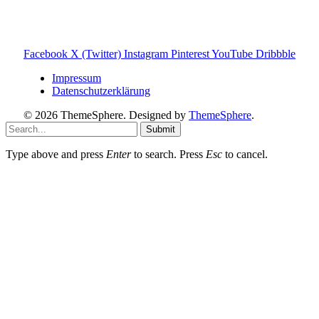
Einige Links auf dieser Website sind Affiliate-Links. Wenn
du darüber etwas kaufst, erhalte ich ggf. eine kleine
Provision – für dich bleibt der Preis gleich. Damit unterstützt
du den Betrieb und Erhalt von Toniebox-Ratgeber.de.
Facebook
X (Twitter)
Instagram
Pinterest
YouTube
Dribbble
Impressum
Datenschutzerklärung
© 2026 ThemeSphere. Designed by
ThemeSphere
.
Submit
Type above and press
Enter
to search. Press
Esc
to cancel.