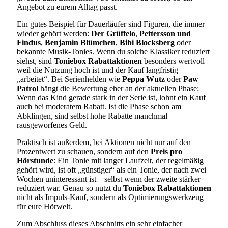
Angebot zu eurem Alltag passt.
Ein gutes Beispiel für Dauerläufer sind Figuren, die immer
wieder gehört werden:
Der Grüffelo
,
Pettersson und
Findus
,
Benjamin Blümchen
,
Bibi Blocksberg
oder
bekannte Musik-Tonies. Wenn du solche Klassiker reduziert
siehst, sind
Toniebox Rabattaktionen
besonders wertvoll –
weil die Nutzung hoch ist und der Kauf langfristig
„arbeitet“. Bei Serienhelden wie
Peppa Wutz
oder
Paw
Patrol
hängt die Bewertung eher an der aktuellen Phase:
Wenn das Kind gerade stark in der Serie ist, lohnt ein Kauf
auch bei moderatem Rabatt. Ist die Phase schon am
Abklingen, sind selbst hohe Rabatte manchmal
rausgeworfenes Geld.
Praktisch ist außerdem, bei Aktionen nicht nur auf den
Prozentwert zu schauen, sondern auf den
Preis pro
Hörstunde
: Ein Tonie mit langer Laufzeit, der regelmäßig
gehört wird, ist oft „günstiger“ als ein Tonie, der nach zwei
Wochen uninteressant ist – selbst wenn der zweite stärker
reduziert war. Genau so nutzt du
Toniebox Rabattaktionen
nicht als Impuls-Kauf, sondern als Optimierungswerkzeug
für eure Hörwelt.
Zum Abschluss dieses Abschnitts ein sehr einfacher