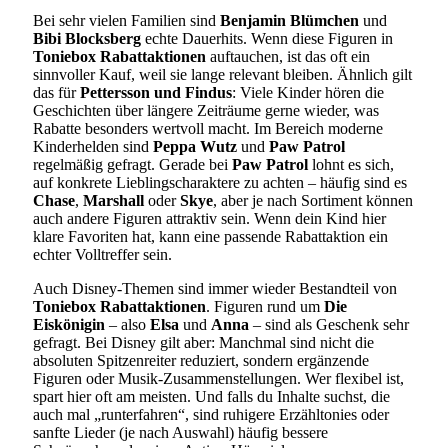
Bei sehr vielen Familien sind
Benjamin Blümchen
und
Bibi Blocksberg
echte Dauerhits. Wenn diese Figuren in
Toniebox Rabattaktionen
auftauchen, ist das oft ein
sinnvoller Kauf, weil sie lange relevant bleiben. Ähnlich gilt
das für
Pettersson und Findus
: Viele Kinder hören die
Geschichten über längere Zeiträume gerne wieder, was
Rabatte besonders wertvoll macht. Im Bereich moderne
Kinderhelden sind
Peppa Wutz
und
Paw Patrol
regelmäßig gefragt. Gerade bei
Paw Patrol
lohnt es sich,
auf konkrete Lieblingscharaktere zu achten – häufig sind es
Chase
,
Marshall
oder
Skye
, aber je nach Sortiment können
auch andere Figuren attraktiv sein. Wenn dein Kind hier
klare Favoriten hat, kann eine passende Rabattaktion ein
echter Volltreffer sein.
Auch Disney-Themen sind immer wieder Bestandteil von
Toniebox Rabattaktionen
. Figuren rund um
Die
Eiskönigin
– also
Elsa
und
Anna
– sind als Geschenk sehr
gefragt. Bei Disney gilt aber: Manchmal sind nicht die
absoluten Spitzenreiter reduziert, sondern ergänzende
Figuren oder Musik-Zusammenstellungen. Wer flexibel ist,
spart hier oft am meisten. Und falls du Inhalte suchst, die
auch mal „runterfahren“, sind ruhigere Erzähltonies oder
sanfte Lieder (je nach Auswahl) häufig bessere