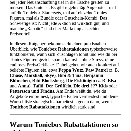
bei jeder Neuanschaffung tief in die Tasche greifen zu
müssen. Das Gute ist: Es gibt regelmäßig Angebote – mal
auf die Toniebox Startersets, mal auf einzelne Tonies
Figuren, mal als Bundle oder Gutschein-Kombi. Das
Schwierige ist: Nicht jede Aktion ist wirklich gut, und
manche „Rabatte“ sind eher Marketing als echter
Preisvorteil.
In diesem Ratgeber bekommst du einen praxisnahen
Überblick, wie
Toniebox Rabattaktionen
typischerweise
funktionieren, wann sich Zuschlagen lohnt und wie du bei
Tonies Figuren gezielt sparen kannst – ohne Stress, ohne
endloses Preis-Geklicke. Dabei gehen wir auch konkret auf
beliebte Figuren ein, etwa
Peppa Wutz
,
Paw Patrol
(z. B.
Chase
,
Marshall
,
Skye
),
Bibi & Tina
,
Benjamin
Blümchen
,
Bibi Blocksberg
,
Die Eiskönigin
(z. B.
Elsa
und
Anna
),
Tafiti
,
Der Grüffelo
,
Die drei ??? Kids
oder
Pettersson und Findus
. Am Ende weißt du, wie du
Angebote einordnest, typische Fallen vermeidest und deine
Wunschliste strategisch abarbeitest – genau dann, wenn
Toniebox Rabattaktionen
wirklich stark sind.
Warum Toniebox Rabattaktionen so