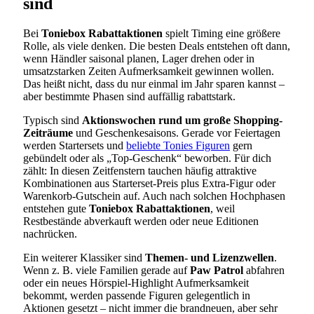
sind
Bei
Toniebox Rabattaktionen
spielt Timing eine größere
Rolle, als viele denken. Die besten Deals entstehen oft dann,
wenn Händler saisonal planen, Lager drehen oder in
umsatzstarken Zeiten Aufmerksamkeit gewinnen wollen.
Das heißt nicht, dass du nur einmal im Jahr sparen kannst –
aber bestimmte Phasen sind auffällig rabattstark.
Typisch sind
Aktionswochen rund um große Shopping-
Zeiträume
und Geschenkesaisons. Gerade vor Feiertagen
werden Startersets und
beliebte Tonies Figuren
gern
gebündelt oder als „Top-Geschenk“ beworben. Für dich
zählt: In diesen Zeitfenstern tauchen häufig attraktive
Kombinationen aus Starterset-Preis plus Extra-Figur oder
Warenkorb-Gutschein auf. Auch nach solchen Hochphasen
entstehen gute
Toniebox Rabattaktionen
, weil
Restbestände abverkauft werden oder neue Editionen
nachrücken.
Ein weiterer Klassiker sind
Themen- und Lizenzwellen
.
Wenn z. B. viele Familien gerade auf
Paw Patrol
abfahren
oder ein neues Hörspiel-Highlight Aufmerksamkeit
bekommt, werden passende Figuren gelegentlich in
Aktionen gesetzt – nicht immer die brandneuen, aber sehr