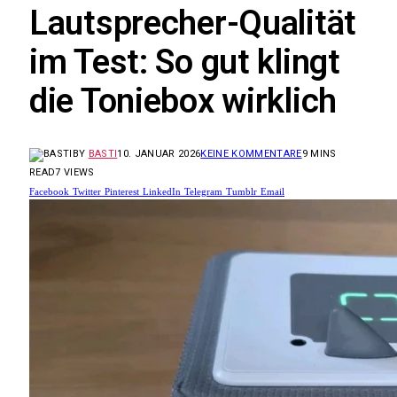
Lautsprecher-Qualität
im Test: So gut klingt
die Toniebox wirklich
BY
BASTI
10. JANUAR 2026
KEINE KOMMENTARE
9 MINS
READ
7
VIEWS
Facebook
Twitter
Pinterest
LinkedIn
Telegram
Tumblr
Email