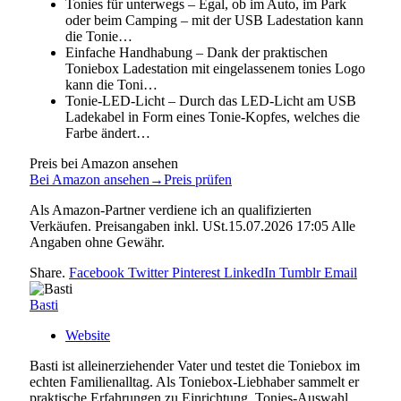
Tonies für unterwegs – Egal, ob im Auto, im Park
oder beim Camping – mit der USB Ladestation kann
die Tonie…
Einfache Handhabung – Dank der praktischen
Toniebox Ladestation mit eingelassenem tonies Logo
kann die Toni…
Tonie-LED-Licht – Durch das LED-Licht am USB
Ladekabel in Form eines Tonie-Kopfes, welches die
Farbe ändert…
Preis bei Amazon ansehen
Bei Amazon ansehen
→
Preis prüfen
Als Amazon-Partner verdiene ich an qualifizierten
Verkäufen. Preisangaben inkl. USt.15.07.2026 17:05 Alle
Angaben ohne Gewähr.
Share.
Facebook
Twitter
Pinterest
LinkedIn
Tumblr
Email
Basti
Website
Basti ist alleinerziehender Vater und testet die Toniebox im
echten Familienalltag. Als Toniebox-Liebhaber sammelt er
praktische Erfahrungen zu Einrichtung, Tonies-Auswahl,