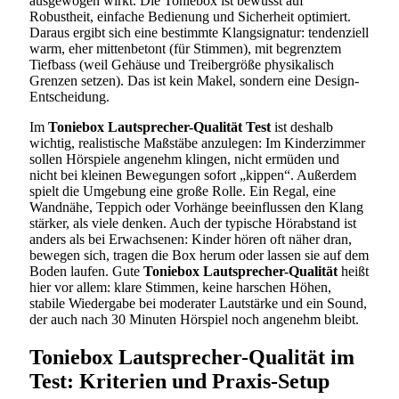
ausgewogen wirkt. Die Toniebox ist bewusst auf
Robustheit, einfache Bedienung und Sicherheit optimiert.
Daraus ergibt sich eine bestimmte Klangsignatur: tendenziell
warm, eher mittenbetont (für Stimmen), mit begrenztem
Tiefbass (weil Gehäuse und Treibergröße physikalisch
Grenzen setzen). Das ist kein Makel, sondern eine Design-
Entscheidung.
Im
Toniebox Lautsprecher-Qualität Test
ist deshalb
wichtig, realistische Maßstäbe anzulegen: Im Kinderzimmer
sollen Hörspiele angenehm klingen, nicht ermüden und
nicht bei kleinen Bewegungen sofort „kippen“. Außerdem
spielt die Umgebung eine große Rolle. Ein Regal, eine
Wandnähe, Teppich oder Vorhänge beeinflussen den Klang
stärker, als viele denken. Auch der typische Hörabstand ist
anders als bei Erwachsenen: Kinder hören oft näher dran,
bewegen sich, tragen die Box herum oder lassen sie auf dem
Boden laufen. Gute
Toniebox Lautsprecher-Qualität
heißt
hier vor allem: klare Stimmen, keine harschen Höhen,
stabile Wiedergabe bei moderater Lautstärke und ein Sound,
der auch nach 30 Minuten Hörspiel noch angenehm bleibt.
Toniebox Lautsprecher-Qualität im
Test: Kriterien und Praxis-Setup