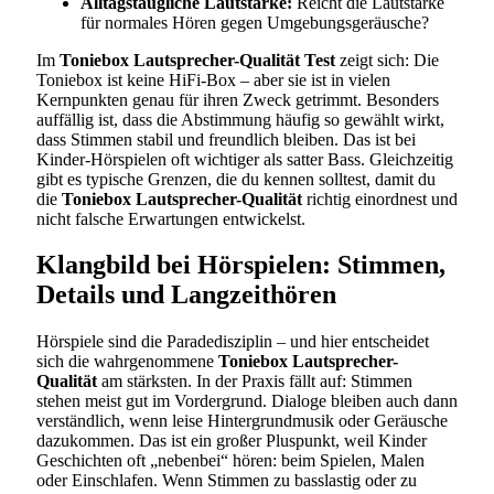
Alltagstaugliche Lautstärke:
Reicht die Lautstärke
für normales Hören gegen Umgebungsgeräusche?
Im
Toniebox Lautsprecher-Qualität Test
zeigt sich: Die
Toniebox ist keine HiFi-Box – aber sie ist in vielen
Kernpunkten genau für ihren Zweck getrimmt. Besonders
auffällig ist, dass die Abstimmung häufig so gewählt wirkt,
dass Stimmen stabil und freundlich bleiben. Das ist bei
Kinder-Hörspielen oft wichtiger als satter Bass. Gleichzeitig
gibt es typische Grenzen, die du kennen solltest, damit du
die
Toniebox Lautsprecher-Qualität
richtig einordnest und
nicht falsche Erwartungen entwickelst.
Klangbild bei Hörspielen: Stimmen,
Details und Langzeithören
Hörspiele sind die Paradedisziplin – und hier entscheidet
sich die wahrgenommene
Toniebox Lautsprecher-
Qualität
am stärksten. In der Praxis fällt auf: Stimmen
stehen meist gut im Vordergrund. Dialoge bleiben auch dann
verständlich, wenn leise Hintergrundmusik oder Geräusche
dazukommen. Das ist ein großer Pluspunkt, weil Kinder
Geschichten oft „nebenbei“ hören: beim Spielen, Malen
oder Einschlafen. Wenn Stimmen zu basslastig oder zu