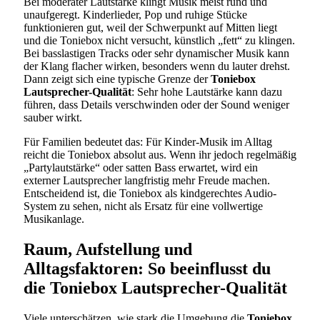
Bei moderater Lautstärke klingt Musik meist rund und
unaufgeregt. Kinderlieder, Pop und ruhige Stücke
funktionieren gut, weil der Schwerpunkt auf Mitten liegt
und die Toniebox nicht versucht, künstlich „fett“ zu klingen.
Bei basslastigen Tracks oder sehr dynamischer Musik kann
der Klang flacher wirken, besonders wenn du lauter drehst.
Dann zeigt sich eine typische Grenze der
Toniebox
Lautsprecher-Qualität
: Sehr hohe Lautstärke kann dazu
führen, dass Details verschwinden oder der Sound weniger
sauber wirkt.
Für Familien bedeutet das: Für Kinder-Musik im Alltag
reicht die Toniebox absolut aus. Wenn ihr jedoch regelmäßig
„Partylautstärke“ oder satten Bass erwartet, wird ein
externer Lautsprecher langfristig mehr Freude machen.
Entscheidend ist, die Toniebox als kindgerechtes Audio-
System zu sehen, nicht als Ersatz für eine vollwertige
Musikanlage.
Raum, Aufstellung und
Alltagsfaktoren: So beeinflusst du
die Toniebox Lautsprecher-Qualität
Viele unterschätzen, wie stark die Umgebung die
Toniebox