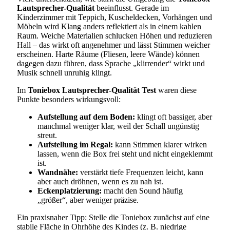
Lautsprecher-Qualität
beeinflusst. Gerade im
Kinderzimmer mit Teppich, Kuscheldecken, Vorhängen und
Möbeln wird Klang anders reflektiert als in einem kahlen
Raum. Weiche Materialien schlucken Höhen und reduzieren
Hall – das wirkt oft angenehmer und lässt Stimmen weicher
erscheinen. Harte Räume (Fliesen, leere Wände) können
dagegen dazu führen, dass Sprache „klirrender“ wirkt und
Musik schnell unruhig klingt.
Im
Toniebox Lautsprecher-Qualität Test
waren diese
Punkte besonders wirkungsvoll:
Aufstellung auf dem Boden:
klingt oft bassiger, aber
manchmal weniger klar, weil der Schall ungünstig
streut.
Aufstellung im Regal:
kann Stimmen klarer wirken
lassen, wenn die Box frei steht und nicht eingeklemmt
ist.
Wandnähe:
verstärkt tiefe Frequenzen leicht, kann
aber auch dröhnen, wenn es zu nah ist.
Eckenplatzierung:
macht den Sound häufig
„größer“, aber weniger präzise.
Ein praxisnaher Tipp: Stelle die Toniebox zunächst auf eine
stabile Fläche in Ohrhöhe des Kindes (z. B. niedrige