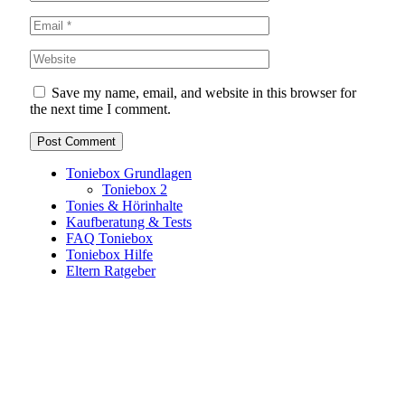
Save my name, email, and website in this browser for
the next time I comment.
Toniebox Grundlagen
Toniebox 2
Tonies & Hörinhalte
Kaufberatung & Tests
FAQ Toniebox
Toniebox Hilfe
Eltern Ratgeber
Toniebox-Ratgeber.de ist ein unabhängiger Ratgeber und
steht in keiner geschäftlichen oder organisatorischen
Verbindung zur Tonies GmbH. Alle genannten Marken- und
Produktnamen dienen ausschließlich der Information und
gehören ihren jeweiligen Rechteinhabern. Hinweis: Weitere
Informationen findest du auf der offiziellen Website der
Tonies GmbH
.