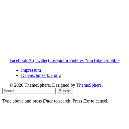
Toniebox-ratgeber.de ist dein unabhängiger Eltern-Ratgeber
rund um die Toniebox: Kaufberatung, Tonies-
Empfehlungen, Problemlösungen und praktische Tipps für
den Familienalltag. Alle Inhalte sind verständlich, praxisnah
und darauf ausgelegt, dir schnelle Antworten und klare
Entscheidungen zu ermöglichen.
Hinweis zu Affiliate-Links
Einige Links auf dieser Website sind Affiliate-Links. Wenn
du darüber etwas kaufst, erhalte ich ggf. eine kleine
Provision – für dich bleibt der Preis gleich. Damit unterstützt
du den Betrieb und Erhalt von Toniebox-Ratgeber.de.
Facebook
X (Twitter)
Instagram
Pinterest
YouTube
Dribbble
Impressum
Datenschutzerklärung
© 2026 ThemeSphere. Designed by
ThemeSphere
.
Submit
Type above and press
Enter
to search. Press
Esc
to cancel.