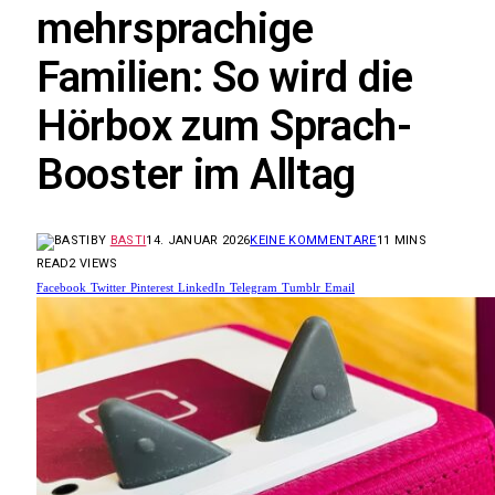
mehrsprachige
Familien: So wird die
Hörbox zum Sprach-
Booster im Alltag
BY
BASTI
14. JANUAR 2026
KEINE KOMMENTARE
11 MINS
READ
2
VIEWS
Facebook
Twitter
Pinterest
LinkedIn
Telegram
Tumblr
Email