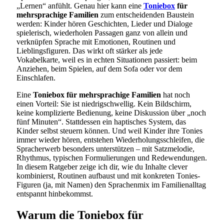
„Lernen“ anfühlt. Genau hier kann eine
Toniebox
für
mehrsprachige Familien
zum entscheidenden Baustein
werden: Kinder hören Geschichten, Lieder und Dialoge
spielerisch, wiederholen Passagen ganz von allein und
verknüpfen Sprache mit Emotionen, Routinen und
Lieblingsfiguren. Das wirkt oft stärker als jede
Vokabelkarte, weil es in echten Situationen passiert: beim
Anziehen, beim Spielen, auf dem Sofa oder vor dem
Einschlafen.
Eine
Toniebox für mehrsprachige Familien
hat noch
einen Vorteil: Sie ist niedrigschwellig. Kein Bildschirm,
keine komplizierte Bedienung, keine Diskussion über „noch
fünf Minuten“. Stattdessen ein haptisches System, das
Kinder selbst steuern können. Und weil Kinder ihre Tonies
immer wieder hören, entstehen Wiederholungsschleifen, die
Spracherwerb besonders unterstützen – mit Satzmelodie,
Rhythmus, typischen Formulierungen und Redewendungen.
In diesem Ratgeber zeige ich dir, wie du Inhalte clever
kombinierst, Routinen aufbaust und mit konkreten Tonies-
Figuren (ja, mit Namen) den Sprachenmix im Familienalltag
entspannt hinbekommst.
Warum die Toniebox für