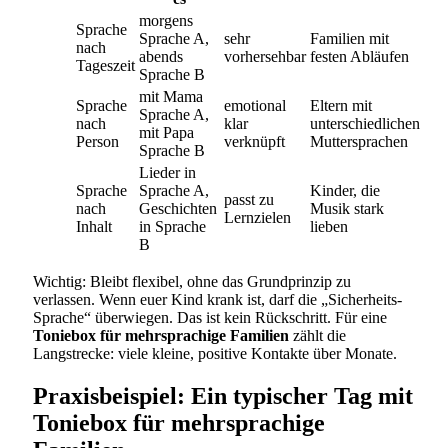
morgens
Sprache
Sprache A,
sehr
Familien mit
nach
abends
vorhersehbar
festen Abläufen
Tageszeit
Sprache B
mit Mama
Sprache
emotional
Eltern mit
Sprache A,
nach
klar
unterschiedlichen
mit Papa
Person
verknüpft
Muttersprachen
Sprache B
Lieder in
Sprache
Sprache A,
Kinder, die
passt zu
nach
Geschichten
Musik stark
Lernzielen
Inhalt
in Sprache
lieben
B
Wichtig: Bleibt flexibel, ohne das Grundprinzip zu
verlassen. Wenn euer Kind krank ist, darf die „Sicherheits-
Sprache“ überwiegen. Das ist kein Rückschritt. Für eine
Toniebox für mehrsprachige Familien
zählt die
Langstrecke: viele kleine, positive Kontakte über Monate.
Praxisbeispiel: Ein typischer Tag mit
Toniebox für mehrsprachige