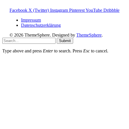
du den Betrieb und Erhalt von Toniebox-Ratgeber.de.
Facebook
X (Twitter)
Instagram
Pinterest
YouTube
Dribbble
Impressum
Datenschutzerklärung
© 2026 ThemeSphere. Designed by
ThemeSphere
.
Submit
Type above and press
Enter
to search. Press
Esc
to cancel.