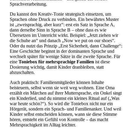
Sprachverarbeitung.
Du kannst den Kreativ-Tonie strategisch einsetzen, um
Sprachen ohne Druck zu verbinden. Ein bewährtes Muster
ist „zweisprachig, aber kurz“: erst ein Satz in Sprache A,
dann derselbe Sinn in Sprache B – ohne dass es wie
Übersetzen im Unterricht wirkt. Beispiel: „Jetzt ziehen wir
die Schuhe an“ und danach „Now we put on our shoes“.
Oder du nutzt das Prinzip „Erst Sicherheit, dann Challenge“:
Eine Geschichte beginnt in der dominanten Sprache und
wechselt später für wenige Sätze in die zweite Sprache. Für
eine
Toniebox für mehrsprachige Familien
ist diese
Dosierung wichtig, damit Kinder dranbleiben, statt
abzuschalten.
Auch praktisch: Familienmitglieder können Inhalte
beisteuern, selbst wenn sie weit weg wohnen. Eine Oma
erzählt ein Märchen auf ihrer Muttersprache, ein Onkel singt
ein Kinderlied, und du nimmst ein kleines Ritual auf („Was
war heute schön?“). So wird die Toniebox nicht nur ein
Hörgerät, sondern ein Sprach- und Familienanker. Und weil
Kinder selbst entscheiden können, wann sie diese Stimme
hören, entsteht ein Gefühl von Kontrolle – das macht
Mehrsprachigkeit im Alltag leichter.