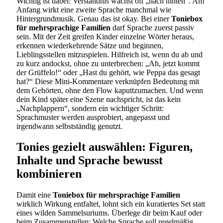
Wichtig ist dabei: Verständnis wächst oft „nach hinten“. Am
Anfang wirkt eine zweite Sprache manchmal wie
Hintergrundmusik. Genau das ist okay. Bei einer
Toniebox
für mehrsprachige Familien
darf Sprache zuerst passiv
sein. Mit der Zeit greifen Kinder einzelne Wörter heraus,
erkennen wiederkehrende Sätze und beginnen,
Lieblingsstellen mitzuspielen. Hilfreich ist, wenn du ab und
zu kurz andockst, ohne zu unterbrechen: „Ah, jetzt kommt
der Grüffelo!“ oder „Hast du gehört, wie Peppa das gesagt
hat?“ Diese Mini-Kommentare verknüpfen Bedeutung mit
dem Gehörten, ohne den Flow kaputtzumachen. Und wenn
dein Kind später eine Szene nachspricht, ist das kein
„Nachplappern“, sondern ein wichtiger Schritt:
Sprachmuster werden ausprobiert, angepasst und
irgendwann selbstständig genutzt.
Tonies gezielt auswählen: Figuren,
Inhalte und Sprache bewusst
kombinieren
Damit eine
Toniebox für mehrsprachige Familien
wirklich Wirkung entfaltet, lohnt sich ein kuratiertes Set statt
eines wilden Sammelsuriums. Überlege dir beim Kauf oder
beim Zusammenstellen: Welche Sprache soll regelmäßig