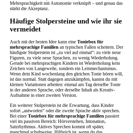
Mehrsprachigkeit mit Autonomie verknüpft – und genau das
stärkt die Akzeptanz.
Häufige Stolpersteine und wie ihr sie
vermeidet
Auch mit der besten Idee kann eine
Toniebox für
mehrsprachige Familien
an typischen Fallen scheitern. Der
häufigste Stolperstein ist „zu viel auf einmal“: zu viele neue
Figuren, zu viele neue Sprachen, zu wenig Wiederholung.
Gerade bei mehrsprachigen Kindern ist Wiederholung kein
Zeichen von Langeweile, sondern ein Lernmechanismus.
Wenn dein Kind wochenlang den gleichen Tonie hören will,
ist das normal. Statt dagegen anzukämpfen, kannst du mit
kleinen Variationen arbeiten: einmal am Tag derselbe Tonie
in der anderen Sprache, oder derselbe Inhalt als Kreativ-
Aufnahme in einer zweiten Version.
Ein weiterer Stolperstein ist die Erwartung, dass Kinder
sofort „antworten“ oder die zweite Sprache aktiv sprechen.
Bei einer
Toniebox für mehrsprachige Familien
passiert
viel im passiven Bereich: Hörverstehen, Intonation,
Satzrhythmus. Aktives Sprechen kommt oft später,
manchmal schubweise. Hilfreich ist, wenn du das