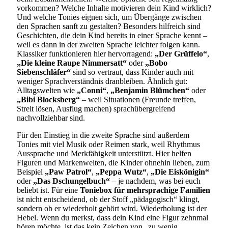
vorkommen? Welche Inhalte motivieren dein Kind wirklich?
Und welche Tonies eignen sich, um Übergänge zwischen
den Sprachen sanft zu gestalten? Besonders hilfreich sind
Geschichten, die dein Kind bereits in einer Sprache kennt –
weil es dann in der zweiten Sprache leichter folgen kann.
Klassiker funktionieren hier hervorragend:
„Der Grüffelo“
,
„Die kleine Raupe Nimmersatt“
oder
„Bobo
Siebenschläfer“
sind so vertraut, dass Kinder auch mit
weniger Sprachverständnis dranbleiben. Ähnlich gut:
Alltagswelten wie
„Conni“
,
„Benjamin Blümchen“
oder
„Bibi Blocksberg“
– weil Situationen (Freunde treffen,
Streit lösen, Ausflug machen) sprachübergreifend
nachvollziehbar sind.
Für den Einstieg in die zweite Sprache sind außerdem
Tonies mit viel Musik oder Reimen stark, weil Rhythmus
Aussprache und Merkfähigkeit unterstützt. Hier helfen
Figuren und Markenwelten, die Kinder ohnehin lieben, zum
Beispiel
„Paw Patrol“
,
„Peppa Wutz“
,
„Die Eiskönigin“
oder
„Das Dschungelbuch“
– je nachdem, was bei euch
beliebt ist. Für eine
Toniebox für mehrsprachige Familien
ist nicht entscheidend, ob der Stoff „pädagogisch“ klingt,
sondern ob er wiederholt gehört wird. Wiederholung ist der
Hebel. Wenn du merkst, dass dein Kind eine Figur zehnmal
hören möchte, ist das kein Zeichen von „zu wenig