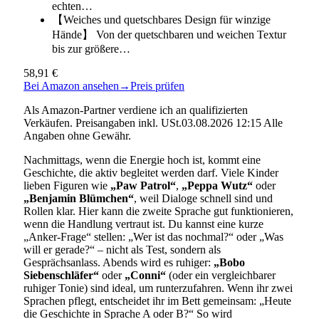
echten…
【Weiches und quetschbares Design für winzige
Hände】 Von der quetschbaren und weichen Textur
bis zur größere…
58,91 €
Bei Amazon ansehen
→
Preis prüfen
Als Amazon-Partner verdiene ich an qualifizierten
Verkäufen. Preisangaben inkl. USt.03.08.2026 12:15 Alle
Angaben ohne Gewähr.
Nachmittags, wenn die Energie hoch ist, kommt eine
Geschichte, die aktiv begleitet werden darf. Viele Kinder
lieben Figuren wie
„Paw Patrol“
,
„Peppa Wutz“
oder
„Benjamin Blümchen“
, weil Dialoge schnell sind und
Rollen klar. Hier kann die zweite Sprache gut funktionieren,
wenn die Handlung vertraut ist. Du kannst eine kurze
„Anker-Frage“ stellen: „Wer ist das nochmal?“ oder „Was
will er gerade?“ – nicht als Test, sondern als
Gesprächsanlass. Abends wird es ruhiger:
„Bobo
Siebenschläfer“
oder
„Conni“
(oder ein vergleichbarer
ruhiger Tonie) sind ideal, um runterzufahren. Wenn ihr zwei
Sprachen pflegt, entscheidet ihr im Bett gemeinsam: „Heute
die Geschichte in Sprache A oder B?“ So wird