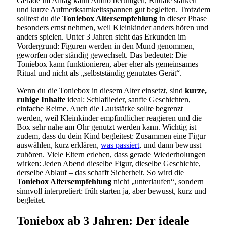
Gerade im Alltag kann Audio beruhigen, Rituale stärken
und kurze Aufmerksamkeitsspannen gut begleiten. Trotzdem
solltest du die
Toniebox Altersempfehlung
in dieser Phase
besonders ernst nehmen, weil Kleinkinder anders hören und
anders spielen. Unter 3 Jahren steht das Erkunden im
Vordergrund: Figuren werden in den Mund genommen,
geworfen oder ständig gewechselt. Das bedeutet: Die
Toniebox kann funktionieren, aber eher als gemeinsames
Ritual und nicht als „selbstständig genutztes Gerät“.
Wenn du die Toniebox in diesem Alter einsetzt, sind
kurze,
ruhige Inhalte
ideal: Schlaflieder, sanfte Geschichten,
einfache Reime. Auch die Lautstärke sollte begrenzt
werden, weil Kleinkinder empfindlicher reagieren und die
Box sehr nahe am Ohr genutzt werden kann. Wichtig ist
zudem, dass du dein Kind begleitest: Zusammen eine Figur
auswählen, kurz erklären,
was passiert
, und dann bewusst
zuhören. Viele Eltern erleben, dass gerade Wiederholungen
wirken: Jeden Abend dieselbe Figur, dieselbe Geschichte,
derselbe Ablauf – das schafft Sicherheit. So wird die
Toniebox Altersempfehlung
nicht „unterlaufen“, sondern
sinnvoll interpretiert: früh starten ja, aber bewusst, kurz und
begleitet.
Toniebox ab 3 Jahren: Der ideale