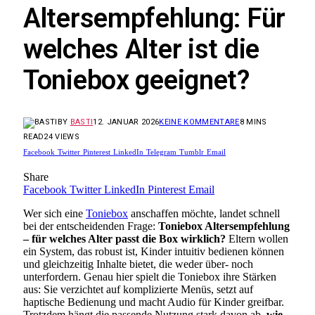
Altersempfehlung: Für
welches Alter ist die
Toniebox geeignet?
BY
BASTI
12. JANUAR 2026
KEINE KOMMENTARE
8 MINS
READ
24
VIEWS
Facebook
Twitter
Pinterest
LinkedIn
Telegram
Tumblr
Email
Share
Facebook
Twitter
LinkedIn
Pinterest
Email
Wer sich eine
Toniebox
anschaffen möchte, landet schnell
bei der entscheidenden Frage:
Toniebox Altersempfehlung
– für welches Alter passt die Box wirklich?
Eltern wollen
ein System, das robust ist, Kinder intuitiv bedienen können
und gleichzeitig Inhalte bietet, die weder über- noch
unterfordern. Genau hier spielt die Toniebox ihre Stärken
aus: Sie verzichtet auf komplizierte Menüs, setzt auf
haptische Bedienung und macht Audio für Kinder greifbar.
Trotzdem hängt die passende Nutzung stark davon ab,
wie