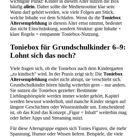
wichtigste Punkt: Kinder in diesem Alter nutzen die Box
häufig
allein
. Daher sollte die Medienroutine klar sein:
Wann darf gehört werden, wie viele Folgen am Stück,
welche Inhalte vor dem Schlafen. Wenn du die
Toniebox
Altersempfehlung
in diesem Alter ernst nimmst, bedeutet
das nicht Einschränkung, sondern Struktur: gute Inhalte +
klare Regeln = entspannte Toniebox-Nutzung.
Toniebox für Grundschulkinder 6–9:
Lohnt sich das noch?
Viele fragen sich, ob die Toniebox nach dem Kindergarten
„zu kindisch“ wird. In der Praxis zeigt sich: Die
Toniebox
Altersempfehlung
endet nicht abrupt, sie verschiebt sich.
Grundschulkinder hören häufig weiterhin gern – nur anders.
Sie nutzen die Toniebox gezielter: Bestimmte
Lieblingshörspiele werden immer wieder gehört, Kapitel
werden bewusst wiederholt, und manche Kinder steigen auf
längere Geschichten oder Wissensinhalte um. Entscheidend
ist, ob das Kind das Konzept „Figur = Inhalt“ weiterhin mag
oder lieber Apps und Streaming nutzt.
Für diese Altersgruppe eignen sich Tonies Figuren, die mehr
Spannung, Humor oder Wissen liefern. Beispiele, die viele