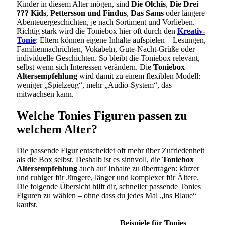
Kinder in diesem Alter mögen, sind
Die Olchis
,
Die Drei
??? Kids
,
Pettersson und Findus
,
Das Sams
oder längere
Abenteuergeschichten, je nach Sortiment und Vorlieben.
Richtig stark wird die Toniebox hier oft durch den
Kreativ-
Tonie
: Eltern können eigene Inhalte aufspielen – Lesungen,
Familiennachrichten, Vokabeln, Gute-Nacht-Grüße oder
individuelle Geschichten. So bleibt die Toniebox relevant,
selbst wenn sich Interessen verändern. Die
Toniebox
Altersempfehlung
wird damit zu einem flexiblen Modell:
weniger „Spielzeug“, mehr „Audio-System“, das
mitwachsen kann.
Welche Tonies Figuren passen zu
welchem Alter?
Die passende Figur entscheidet oft mehr über Zufriedenheit
als die Box selbst. Deshalb ist es sinnvoll, die
Toniebox
Altersempfehlung
auch auf Inhalte zu übertragen: kürzer
und ruhiger für Jüngere, länger und komplexer für Ältere.
Die folgende Übersicht hilft dir, schneller passende Tonies
Figuren zu wählen – ohne dass du jedes Mal „ins Blaue“
kaufst.
Beispiele für Tonies