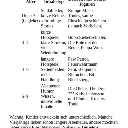
Alter
Inhaltstyp
Figuren
Schlaflieder,
Ruhige Musik-
Unter 3
kurze Reime,
Tonies, sanfte
(begleitet)
sehr ruhige
Einschlafgeschichten
Stories
(je nach Vorlieben)
kurze
Hörspiele,
Bobo Siebenschläfer,
3–4
klare Struktur,
Die Eule mit der
viel
Beule, Peppa Wutz
Wiederholung
längere
Paw Patrol,
Hörspiele,
Feuerwehrmann
4–6
Serienhelden,
Sam, Benjamin
mehr
Blümchen, Bibi
Handlung
Blocksberg
Abenteuer,
Die Olchis, Die Drei
Humor,
??? Kids, Pettersson
6–9
Wissen,
und Findus, Kreativ-
individuelle
Tonie
Inhalte
Wichtig: Kinder entwickeln sich unterschiedlich. Manche
Vierjährige lieben schon längere Abenteuer, andere möchten
lieber kurze Einschlafstories. Nutze die
Toniebox