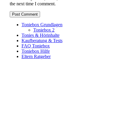
the next time I comment.
Toniebox Grundlagen
Toniebox 2
Tonies & Hörinhalte
Kaufberatung & Tests
FAQ Toniebox
Toniebox Hilfe
Eltern Ratgeber
Toniebox-Ratgeber.de ist ein unabhängiger Ratgeber und
steht in keiner geschäftlichen oder organisatorischen
Verbindung zur Tonies GmbH. Alle genannten Marken- und
Produktnamen dienen ausschließlich der Information und
gehören ihren jeweiligen Rechteinhabern. Hinweis: Weitere
Informationen findest du auf der offiziellen Website der
Tonies GmbH
.
Toniebox-ratgeber.de ist dein unabhängiger Eltern-Ratgeber
rund um die Toniebox: Kaufberatung, Tonies-
Empfehlungen, Problemlösungen und praktische Tipps für
den Familienalltag. Alle Inhalte sind verständlich, praxisnah
und darauf ausgelegt, dir schnelle Antworten und klare
Entscheidungen zu ermöglichen.