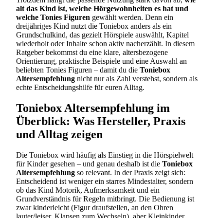
alt das Kind ist, welche Hörgewohnheiten es hat und
welche Tonies Figuren
gewählt werden. Denn ein
dreijähriges Kind nutzt die Toniebox anders als ein
Grundschulkind, das gezielt Hörspiele auswählt, Kapitel
wiederholt oder Inhalte schon aktiv nacherzählt. In diesem
Ratgeber bekommst du eine klare, altersbezogene
Orientierung, praktische Beispiele und eine Auswahl an
beliebten Tonies Figuren – damit du die
Toniebox
Altersempfehlung
nicht nur als Zahl verstehst, sondern als
echte Entscheidungshilfe für euren Alltag.
Toniebox Altersempfehlung im
Überblick: Was Hersteller, Praxis
und Alltag zeigen
Die Toniebox wird häufig als Einstieg in die Hörspielwelt
für Kinder gesehen – und genau deshalb ist die
Toniebox
Altersempfehlung
so relevant. In der Praxis zeigt sich:
Entscheidend ist weniger ein starres Mindestalter, sondern
ob das Kind Motorik, Aufmerksamkeit und ein
Grundverständnis für Regeln mitbringt. Die Bedienung ist
zwar kinderleicht (Figur draufstellen, an den Ohren
lauter/leiser, Klapsen zum Wechseln), aber Kleinkinder