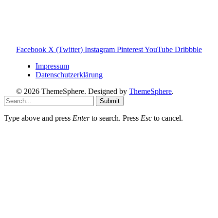
Hinweis zu Affiliate-Links
Einige Links auf dieser Website sind Affiliate-Links. Wenn
du darüber etwas kaufst, erhalte ich ggf. eine kleine
Provision – für dich bleibt der Preis gleich. Damit unterstützt
du den Betrieb und Erhalt von Toniebox-Ratgeber.de.
Facebook
X (Twitter)
Instagram
Pinterest
YouTube
Dribbble
Impressum
Datenschutzerklärung
© 2026 ThemeSphere. Designed by
ThemeSphere
.
Submit
Type above and press
Enter
to search. Press
Esc
to cancel.