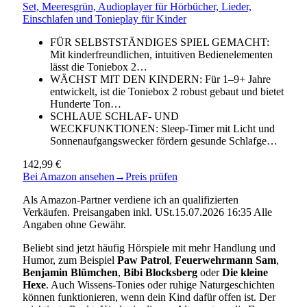
Set, Meeresgrün, Audioplayer für Hörbücher, Lieder,
Einschlafen und Tonieplay für Kinder
FÜR SELBSTSTÄNDIGES SPIEL GEMACHT:
Mit kinderfreundlichen, intuitiven Bedienelementen
lässt die Toniebox 2…
WÄCHST MIT DEN KINDERN: Für 1–9+ Jahre
entwickelt, ist die Toniebox 2 robust gebaut und bietet
Hunderte Ton…
SCHLAUE SCHLAF- UND
WECKFUNKTIONEN: Sleep-Timer mit Licht und
Sonnenaufgangswecker fördern gesunde Schlafge…
142,99 €
Bei Amazon ansehen
→
Preis prüfen
Als Amazon-Partner verdiene ich an qualifizierten
Verkäufen. Preisangaben inkl. USt.15.07.2026 16:35 Alle
Angaben ohne Gewähr.
Beliebt sind jetzt häufig Hörspiele mit mehr Handlung und
Humor, zum Beispiel
Paw Patrol
,
Feuerwehrmann Sam
,
Benjamin Blümchen
,
Bibi Blocksberg
oder
Die kleine
Hexe
. Auch Wissens-Tonies oder ruhige Naturgeschichten
können funktionieren, wenn dein Kind dafür offen ist. Der