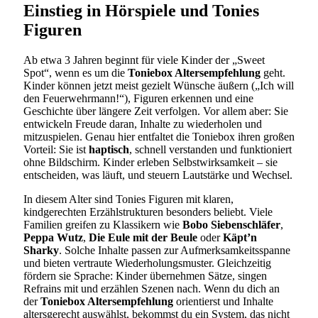
Einstieg in Hörspiele und Tonies
Figuren
Ab etwa 3 Jahren beginnt für viele Kinder der „Sweet
Spot“, wenn es um die
Toniebox Altersempfehlung
geht.
Kinder können jetzt meist gezielt Wünsche äußern („Ich will
den Feuerwehrmann!“), Figuren erkennen und eine
Geschichte über längere Zeit verfolgen. Vor allem aber: Sie
entwickeln Freude daran, Inhalte zu wiederholen und
mitzuspielen. Genau hier entfaltet die Toniebox ihren großen
Vorteil: Sie ist
haptisch
, schnell verstanden und funktioniert
ohne Bildschirm. Kinder erleben Selbstwirksamkeit – sie
entscheiden, was läuft, und steuern Lautstärke und Wechsel.
In diesem Alter sind Tonies Figuren mit klaren,
kindgerechten Erzählstrukturen besonders beliebt. Viele
Familien greifen zu Klassikern wie
Bobo Siebenschläfer
,
Peppa Wutz
,
Die Eule mit der Beule
oder
Käpt’n
Sharky
. Solche Inhalte passen zur Aufmerksamkeitsspanne
und bieten vertraute Wiederholungsmuster. Gleichzeitig
fördern sie Sprache: Kinder übernehmen Sätze, singen
Refrains mit und erzählen Szenen nach. Wenn du dich an
der
Toniebox Altersempfehlung
orientierst und Inhalte
altersgerecht auswählst, bekommst du ein System, das nicht