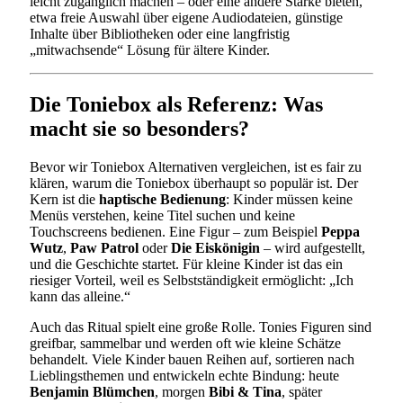
leicht zugänglich machen – oder eine andere Stärke bieten,
etwa freie Auswahl über eigene Audiodateien, günstige
Inhalte über Bibliotheken oder eine langfristig
„mitwachsende“ Lösung für ältere Kinder.
Die Toniebox als Referenz: Was
macht sie so besonders?
Bevor wir Toniebox Alternativen vergleichen, ist es fair zu
klären, warum die Toniebox überhaupt so populär ist. Der
Kern ist die
haptische Bedienung
: Kinder müssen keine
Menüs verstehen, keine Titel suchen und keine
Touchscreens bedienen. Eine Figur – zum Beispiel
Peppa
Wutz
,
Paw Patrol
oder
Die Eiskönigin
– wird aufgestellt,
und die Geschichte startet. Für kleine Kinder ist das ein
riesiger Vorteil, weil es Selbstständigkeit ermöglicht: „Ich
kann das alleine.“
Auch das Ritual spielt eine große Rolle. Tonies Figuren sind
greifbar, sammelbar und werden oft wie kleine Schätze
behandelt. Viele Kinder bauen Reihen auf, sortieren nach
Lieblingsthemen und entwickeln echte Bindung: heute
Benjamin Blümchen
, morgen
Bibi & Tina
, später