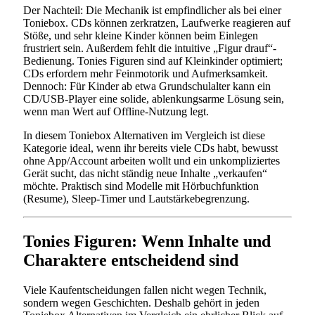
Der Nachteil: Die Mechanik ist empfindlicher als bei einer
Toniebox. CDs können zerkratzen, Laufwerke reagieren auf
Stöße, und sehr kleine Kinder können beim Einlegen
frustriert sein. Außerdem fehlt die intuitive „Figur drauf“-
Bedienung. Tonies Figuren sind auf Kleinkinder optimiert;
CDs erfordern mehr Feinmotorik und Aufmerksamkeit.
Dennoch: Für Kinder ab etwa Grundschulalter kann ein
CD/USB-Player eine solide, ablenkungsarme Lösung sein,
wenn man Wert auf Offline-Nutzung legt.
In diesem Toniebox Alternativen im Vergleich ist diese
Kategorie ideal, wenn ihr bereits viele CDs habt, bewusst
ohne App/Account arbeiten wollt und ein unkompliziertes
Gerät sucht, das nicht ständig neue Inhalte „verkaufen“
möchte. Praktisch sind Modelle mit Hörbuchfunktion
(Resume), Sleep-Timer und Lautstärkebegrenzung.
Tonies Figuren: Wenn Inhalte und
Charaktere entscheidend sind
Viele Kaufentscheidungen fallen nicht wegen Technik,
sondern wegen Geschichten. Deshalb gehört in jeden