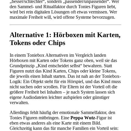
„besser/schlechter“, sondern „passender/unpassender“. Wer
den Sammel- und Ritualfaktor durch Tonies Figuren liebt,
wird bei rein digitalen Lösungen oft etwas vermissen. Wer
maximale Freiheit will, wird offene Systeme bevorzugen.
Alternative 1: Hörboxen mit Karten,
Tokens oder Chips
In einem Toniebox Alternativen im Vergleich landen
Hörboxen mit Karten oder Tokens ganz oben, weil sie das
Grundprinzip „Kind entscheidet selbst“ bewahren. Statt
Figuren nutzt das Kind Karten, Chips oder kleine Tokens,
die jeweils einen Inhalt starten. Das ist nah an der Toniebox-
Logik: Ein Objekt steht für ein Hörspiel, und das Kind muss
nicht suchen oder scrollen. Für Eltern ist der Vorteil oft die
größere Freiheit bei Inhalten – je nach System lassen sich
eigene Audiodateien leichter aufspielen oder günstiger
verwalten.
Allerdings fehlt häufig der emotionale Sammelfaktor, den
Tonies Figuren mitbringen. Eine
Peppa Wutz
-Figur ist
eben etwas anderes als eine Karte mit einem Bild.
Gleichzeitig kann das für manche Familien ein Vorteil sein: