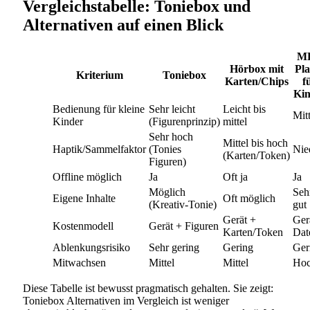
Vergleichstabelle: Toniebox und
Alternativen auf einen Blick
MP
Hörbox mit
Pla
Kriterium
Toniebox
Karten/Chips
f
Kin
Bedienung für kleine
Sehr leicht
Leicht bis
Mitt
Kinder
(Figurenprinzip)
mittel
Sehr hoch
Mittel bis hoch
Haptik/Sammelfaktor
(Tonies
Nie
(Karten/Token)
Figuren)
Offline möglich
Ja
Oft ja
Ja
Möglich
Seh
Eigene Inhalte
Oft möglich
(Kreativ-Tonie)
gut
Gerät +
Ger
Kostenmodell
Gerät + Figuren
Karten/Token
Dat
Ablenkungsrisiko
Sehr gering
Gering
Ger
Mitwachsen
Mittel
Mittel
Ho
Diese Tabelle ist bewusst pragmatisch gehalten. Sie zeigt:
Toniebox Alternativen im Vergleich ist weniger