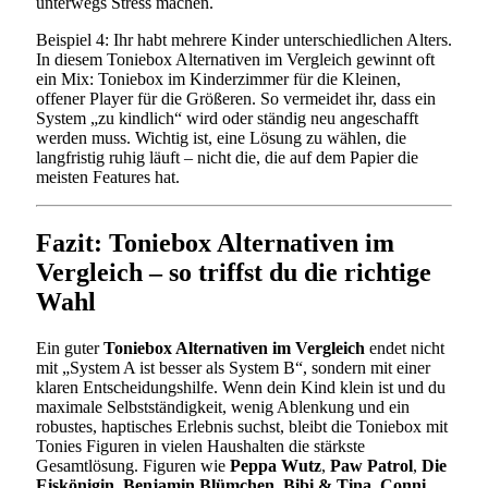
unterwegs Stress machen.
Beispiel 4: Ihr habt mehrere Kinder unterschiedlichen Alters.
In diesem Toniebox Alternativen im Vergleich gewinnt oft
ein Mix: Toniebox im Kinderzimmer für die Kleinen,
offener Player für die Größeren. So vermeidet ihr, dass ein
System „zu kindlich“ wird oder ständig neu angeschafft
werden muss. Wichtig ist, eine Lösung zu wählen, die
langfristig ruhig läuft – nicht die, die auf dem Papier die
meisten Features hat.
Fazit: Toniebox Alternativen im
Vergleich – so triffst du die richtige
Wahl
Ein guter
Toniebox Alternativen im Vergleich
endet nicht
mit „System A ist besser als System B“, sondern mit einer
klaren Entscheidungshilfe. Wenn dein Kind klein ist und du
maximale Selbstständigkeit, wenig Ablenkung und ein
robustes, haptisches Erlebnis suchst, bleibt die Toniebox mit
Tonies Figuren in vielen Haushalten die stärkste
Gesamtlösung. Figuren wie
Peppa Wutz
,
Paw Patrol
,
Die
Eiskönigin
,
Benjamin Blümchen
,
Bibi & Tina
,
Conni
,