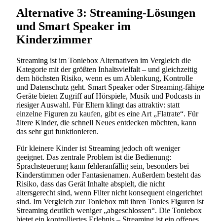
Alternative 3: Streaming-Lösungen
und Smart Speaker im
Kinderzimmer
Streaming ist im Toniebox Alternativen im Vergleich die
Kategorie mit der größten Inhaltsvielfalt – und gleichzeitig
dem höchsten Risiko, wenn es um Ablenkung, Kontrolle
und Datenschutz geht. Smart Speaker oder Streaming-fähige
Geräte bieten Zugriff auf Hörspiele, Musik und Podcasts in
riesiger Auswahl. Für Eltern klingt das attraktiv: statt
einzelne Figuren zu kaufen, gibt es eine Art „Flatrate“. Für
ältere Kinder, die schnell Neues entdecken möchten, kann
das sehr gut funktionieren.
Für kleinere Kinder ist Streaming jedoch oft weniger
geeignet. Das zentrale Problem ist die Bedienung:
Sprachsteuerung kann fehleranfällig sein, besonders bei
Kinderstimmen oder Fantasienamen. Außerdem besteht das
Risiko, dass das Gerät Inhalte abspielt, die nicht
altersgerecht sind, wenn Filter nicht konsequent eingerichtet
sind. Im Vergleich zur Toniebox mit ihren Tonies Figuren ist
Streaming deutlich weniger „abgeschlossen“. Die Toniebox
bietet ein kontrolliertes Erlebnis – Streaming ist ein offenes