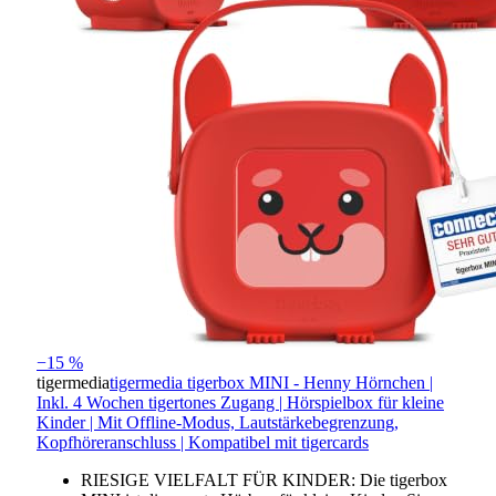
−15 %
tigermedia
tigermedia tigerbox MINI - Henny Hörnchen |
Inkl. 4 Wochen tigertones Zugang | Hörspielbox für kleine
Kinder | Mit Offline-Modus, Lautstärkebegrenzung,
Kopfhöreranschluss | Kompatibel mit tigercards
RIESIGE VIELFALT FÜR KINDER: Die tigerbox