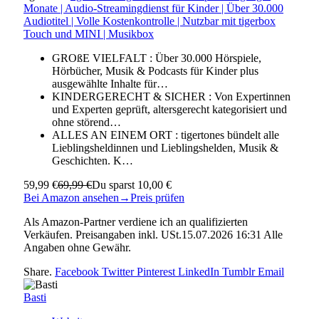
Monate | Audio-Streamingdienst für Kinder | Über 30.000
Audiotitel | Volle Kostenkontrolle | Nutzbar mit tigerbox
Touch und MINI | Musikbox
GROßE VIELFALT : Über 30.000 Hörspiele,
Hörbücher, Musik & Podcasts für Kinder plus
ausgewählte Inhalte für…
KINDERGERECHT & SICHER : Von Expertinnen
und Experten geprüft, altersgerecht kategorisiert und
ohne störend…
ALLES AN EINEM ORT : tigertones bündelt alle
Lieblingsheldinnen und Lieblingshelden, Musik &
Geschichten. K…
59,99 €
69,99 €
Du sparst 10,00 €
Bei Amazon ansehen
→
Preis prüfen
Als Amazon-Partner verdiene ich an qualifizierten
Verkäufen. Preisangaben inkl. USt.15.07.2026 16:31 Alle
Angaben ohne Gewähr.
Share.
Facebook
Twitter
Pinterest
LinkedIn
Tumblr
Email
Basti