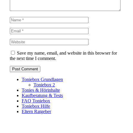
Save my name, email, and website in this browser for
the next time I comment.
Toniebox Grundlagen
Toniebox 2
Tonies & Hörinhalte
Kaufberatung & Tests
FAQ Toniebox
Toniebox Hilfe
Eltern Ratgeber
Toniebox-Ratgeber.de ist ein unabhängiger Ratgeber und
steht in keiner geschäftlichen oder organisatorischen
Verbindung zur Tonies GmbH. Alle genannten Marken- und