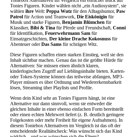
Toniebox Alternativen im Vergleich ein ehrlicher Blick auf
Tonies Figuren. Kinder wählen nicht „ein Audiosystem“, sie
wählen
ihre
Welt:
Peppa Wutz
für den Alltagshumor,
Paw
Patrol
für Action und Teamwork,
Die Eiskönigin
für
Musik und starke Figuren,
Benjamin Blümchen
für
Klassiker,
Bibi & Tina
für Pferde und Freundschaft,
Conni
für Identifikation,
Feuerwehrmann Sam
für
Einsatzgeschichten,
Der kleine Drache Kokosnuss
für
Abenteuer oder
Das Sams
für schrägen Witz.
Diese Figuren schaffen einen starken Einstieg, weil sie den
Inhalt sichtbar machen. Genau das ist die größte Hürde für
Alternativen: Sie müssen einen ähnlich klaren,
kinderlogischen Zugriff auf Lieblingsinhalte bieten. Karten-
oder Token-Systeme können das teilweise abfangen, MP3-
Player müssen es über Ordnung und Wiedererkennbarkeit
lösen, Streaming über Playlists und Profile.
Wenn dein Kind sehr an Tonies Figuren hängt, ist eine
Alternative nur dann sinnvoll, wenn sie entweder die
gleichen Inhalte in einer ebenso einfachen Form bereitstellt
oder einen echten Mehrwert liefert (z. B. deutlich geringere
Folgekosten oder mehr Freiheit für eigene Aufnahmen). In
diesem Toniebox Alternativen im Vergleich ist das oft der
entscheidende Realitätscheck: Was wünscht sich das Kind
wirklich – und was wünschen sich die Eltern?