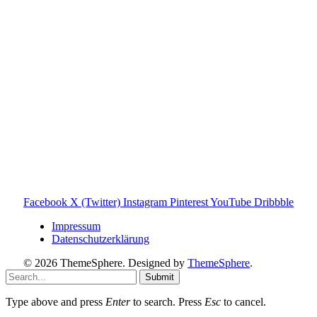
Produktnamen dienen ausschließlich der Information und
gehören ihren jeweiligen Rechteinhabern. Hinweis: Weitere
Informationen findest du auf der offiziellen Website der
Tonies GmbH
.
Toniebox-ratgeber.de ist dein unabhängiger Eltern-Ratgeber
rund um die Toniebox: Kaufberatung, Tonies-
Empfehlungen, Problemlösungen und praktische Tipps für
den Familienalltag. Alle Inhalte sind verständlich, praxisnah
und darauf ausgelegt, dir schnelle Antworten und klare
Entscheidungen zu ermöglichen.
Hinweis zu Affiliate-Links
Einige Links auf dieser Website sind Affiliate-Links. Wenn
du darüber etwas kaufst, erhalte ich ggf. eine kleine
Provision – für dich bleibt der Preis gleich. Damit unterstützt
du den Betrieb und Erhalt von Toniebox-Ratgeber.de.
Facebook
X (Twitter)
Instagram
Pinterest
YouTube
Dribbble
Impressum
Datenschutzerklärung
© 2026 ThemeSphere. Designed by
ThemeSphere
.
Submit
Type above and press
Enter
to search. Press
Esc
to cancel.