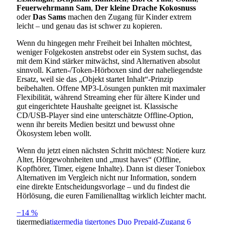
Feuerwehrmann Sam
,
Der kleine Drache Kokosnuss
oder
Das Sams
machen den Zugang für Kinder extrem
leicht – und genau das ist schwer zu kopieren.
Wenn du hingegen mehr Freiheit bei Inhalten möchtest,
weniger Folgekosten anstrebst oder ein System suchst, das
mit dem Kind stärker mitwächst, sind Alternativen absolut
sinnvoll. Karten-/Token-Hörboxen sind der naheliegendste
Ersatz, weil sie das „Objekt startet Inhalt“-Prinzip
beibehalten. Offene MP3-Lösungen punkten mit maximaler
Flexibilität, während Streaming eher für ältere Kinder und
gut eingerichtete Haushalte geeignet ist. Klassische
CD/USB-Player sind eine unterschätzte Offline-Option,
wenn ihr bereits Medien besitzt und bewusst ohne
Ökosystem leben wollt.
Wenn du jetzt einen nächsten Schritt möchtest: Notiere kurz
Alter, Hörgewohnheiten und „must haves“ (Offline,
Kopfhörer, Timer, eigene Inhalte). Dann ist dieser Toniebox
Alternativen im Vergleich nicht nur Information, sondern
eine direkte Entscheidungsvorlage – und du findest die
Hörlösung, die euren Familienalltag wirklich leichter macht.
−14 %
tigermedia
tigermedia tigertones Duo Prepaid-Zugang 6