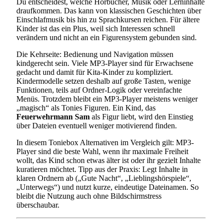
Du entscheidest, welche Hörbücher, Musik oder Lerninhalte
draufkommen. Das kann von klassischen Geschichten über
Einschlafmusik bis hin zu Sprachkursen reichen. Für ältere
Kinder ist das ein Plus, weil sich Interessen schnell
verändern und nicht an ein Figurensystem gebunden sind.
Die Kehrseite: Bedienung und Navigation müssen
kindgerecht sein. Viele MP3-Player sind für Erwachsene
gedacht und damit für Kita-Kinder zu kompliziert.
Kindermodelle setzen deshalb auf große Tasten, wenige
Funktionen, teils auf Ordner-Logik oder vereinfachte
Menüs. Trotzdem bleibt ein MP3-Player meistens weniger
„magisch“ als Tonies Figuren. Ein Kind, das
Feuerwehrmann Sam
als Figur liebt, wird den Einstieg
über Dateien eventuell weniger motivierend finden.
In diesem Toniebox Alternativen im Vergleich gilt: MP3-
Player sind die beste Wahl, wenn ihr maximale Freiheit
wollt, das Kind schon etwas älter ist oder ihr gezielt Inhalte
kuratieren möchtet. Tipp aus der Praxis: Legt Inhalte in
klaren Ordnern ab („Gute Nacht“, „Lieblingshörspiele“,
„Unterwegs“) und nutzt kurze, eindeutige Dateinamen. So
bleibt die Nutzung auch ohne Bildschirmstress
überschaubar.