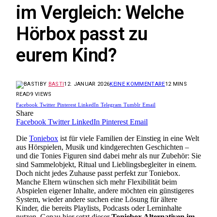
im Vergleich: Welche
Hörbox passt zu
eurem Kind?
BY
BASTI
12. JANUAR 2026
KEINE KOMMENTARE
12 MINS
READ
9
VIEWS
Facebook
Twitter
Pinterest
LinkedIn
Telegram
Tumblr
Email
Share
Facebook
Twitter
LinkedIn
Pinterest
Email
Die
Toniebox
ist für viele Familien der Einstieg in eine Welt
aus Hörspielen, Musik und kindgerechten Geschichten –
und die Tonies Figuren sind dabei mehr als nur Zubehör: Sie
sind Sammelobjekt, Ritual und Lieblingsbegleiter in einem.
Doch nicht jedes Zuhause passt perfekt zur Toniebox.
Manche Eltern wünschen sich mehr Flexibilität beim
Abspielen eigener Inhalte, andere möchten ein günstigeres
System, wieder andere suchen eine Lösung für ältere
Kinder, die bereits Playlists, Podcasts oder Lerninhalte
nutzen. Genau hier setzt dieser
Toniebox Alternativen im