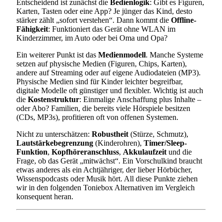
Entscheidend ist zunächst die
Bedienlogik
: Gibt es Figuren,
Karten, Tasten oder eine App? Je jünger das Kind, desto
stärker zählt „sofort verstehen“. Dann kommt die
Offline-
Fähigkeit
: Funktioniert das Gerät ohne WLAN im
Kinderzimmer, im Auto oder bei Oma und Opa?
Ein weiterer Punkt ist das
Medienmodell
. Manche Systeme
setzen auf physische Medien (Figuren, Chips, Karten),
andere auf Streaming oder auf eigene Audiodateien (MP3).
Physische Medien sind für Kinder leichter begreifbar,
digitale Modelle oft günstiger und flexibler. Wichtig ist auch
die
Kostenstruktur
: Einmalige Anschaffung plus Inhalte –
oder Abo? Familien, die bereits viele Hörspiele besitzen
(CDs, MP3s), profitieren oft von offenen Systemen.
Nicht zu unterschätzen:
Robustheit
(Stürze, Schmutz),
Lautstärkebegrenzung
(Kinderohren),
Timer/Sleep-
Funktion
,
Kopfhöreranschluss
,
Akkulaufzeit
und die
Frage, ob das Gerät „mitwächst“. Ein Vorschulkind braucht
etwas anderes als ein Achtjähriger, der lieber Hörbücher,
Wissenspodcasts oder Musik hört. All diese Punkte ziehen
wir in den folgenden Toniebox Alternativen im Vergleich
konsequent heran.