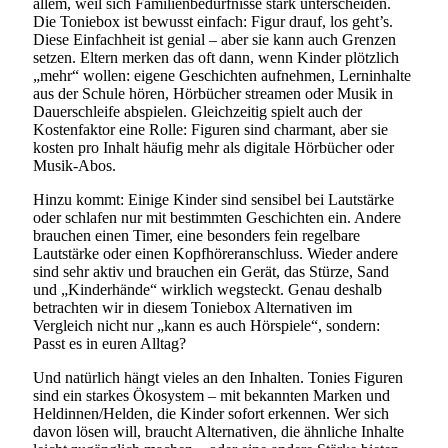
allem, weil sich Familienbedürfnisse stark unterscheiden.
Die Toniebox ist bewusst einfach: Figur drauf, los geht’s.
Diese Einfachheit ist genial – aber sie kann auch Grenzen
setzen. Eltern merken das oft dann, wenn Kinder plötzlich
„mehr“ wollen: eigene Geschichten aufnehmen, Lerninhalte
aus der Schule hören, Hörbücher streamen oder Musik in
Dauerschleife abspielen. Gleichzeitig spielt auch der
Kostenfaktor eine Rolle: Figuren sind charmant, aber sie
kosten pro Inhalt häufig mehr als digitale Hörbücher oder
Musik-Abos.
Hinzu kommt: Einige Kinder sind sensibel bei Lautstärke
oder schlafen nur mit bestimmten Geschichten ein. Andere
brauchen einen Timer, eine besonders fein regelbare
Lautstärke oder einen Kopfhöreranschluss. Wieder andere
sind sehr aktiv und brauchen ein Gerät, das Stürze, Sand
und „Kinderhände“ wirklich wegsteckt. Genau deshalb
betrachten wir in diesem Toniebox Alternativen im
Vergleich nicht nur „kann es auch Hörspiele“, sondern:
Passt es in euren Alltag?
Und natürlich hängt vieles an den Inhalten. Tonies Figuren
sind ein starkes Ökosystem – mit bekannten Marken und
Heldinnen/Helden, die Kinder sofort erkennen. Wer sich
davon lösen will, braucht Alternativen, die ähnliche Inhalte