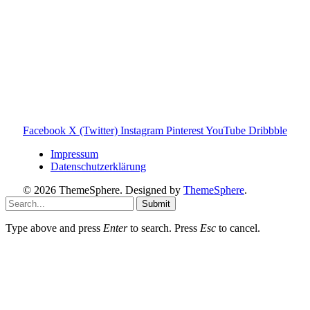
rund um die Toniebox: Kaufberatung, Tonies-
Empfehlungen, Problemlösungen und praktische Tipps für
den Familienalltag. Alle Inhalte sind verständlich, praxisnah
und darauf ausgelegt, dir schnelle Antworten und klare
Entscheidungen zu ermöglichen.
Hinweis zu Affiliate-Links
Einige Links auf dieser Website sind Affiliate-Links. Wenn
du darüber etwas kaufst, erhalte ich ggf. eine kleine
Provision – für dich bleibt der Preis gleich. Damit unterstützt
du den Betrieb und Erhalt von Toniebox-Ratgeber.de.
Facebook
X (Twitter)
Instagram
Pinterest
YouTube
Dribbble
Impressum
Datenschutzerklärung
© 2026 ThemeSphere. Designed by
ThemeSphere
.
Submit
Type above and press
Enter
to search. Press
Esc
to cancel.