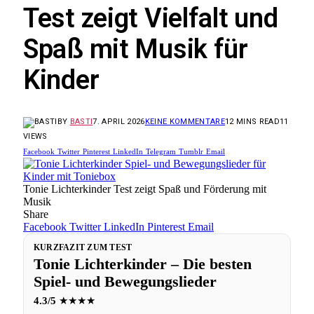
Test zeigt Vielfalt und
Spaß mit Musik für
Kinder
BY
BASTI
7. APRIL 2026
KEINE KOMMENTARE
12 MINS READ
11
VIEWS
Facebook
Twitter
Pinterest
LinkedIn
Telegram
Tumblr
Email
Tonie Lichterkinder Test zeigt Spaß und Förderung mit
Musik
Share
Facebook
Twitter
LinkedIn
Pinterest
Email
KURZFAZIT ZUM TEST
Tonie Lichterkinder – Die besten
Spiel- und Bewegungslieder
4.3/5
★★★★