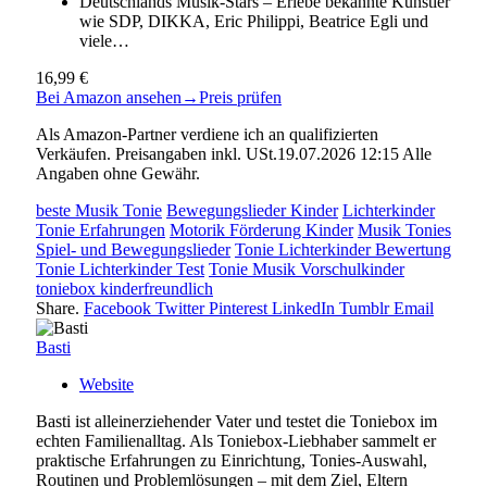
Deutschlands Musik-Stars – Erlebe bekannte Künstler
wie SDP, DIKKA, Eric Philippi, Beatrice Egli und
viele…
16,99 €
Bei Amazon ansehen
→
Preis prüfen
Als Amazon-Partner verdiene ich an qualifizierten
Verkäufen. Preisangaben inkl. USt.19.07.2026 12:15 Alle
Angaben ohne Gewähr.
beste Musik Tonie
Bewegungslieder Kinder
Lichterkinder
Tonie Erfahrungen
Motorik Förderung Kinder
Musik Tonies
Spiel- und Bewegungslieder
Tonie Lichterkinder Bewertung
Tonie Lichterkinder Test
Tonie Musik Vorschulkinder
toniebox kinderfreundlich
Share.
Facebook
Twitter
Pinterest
LinkedIn
Tumblr
Email
Basti
Website
Basti ist alleinerziehender Vater und testet die Toniebox im
echten Familienalltag. Als Toniebox-Liebhaber sammelt er
praktische Erfahrungen zu Einrichtung, Tonies-Auswahl,
Routinen und Problemlösungen – mit dem Ziel, Eltern