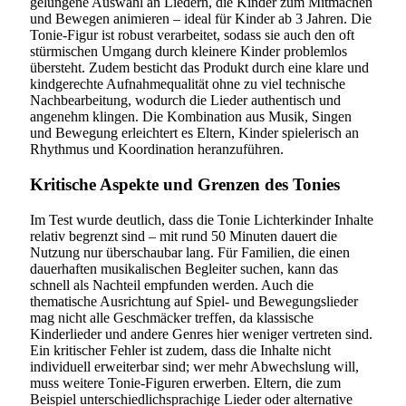
gelungene Auswahl an Liedern, die Kinder zum Mitmachen
und Bewegen animieren – ideal für Kinder ab 3 Jahren. Die
Tonie-Figur ist robust verarbeitet, sodass sie auch den oft
stürmischen Umgang durch kleinere Kinder problemlos
übersteht. Zudem besticht das Produkt durch eine klare und
kindgerechte Aufnahmequalität ohne zu viel technische
Nachbearbeitung, wodurch die Lieder authentisch und
angenehm klingen. Die Kombination aus Musik, Singen
und Bewegung erleichtert es Eltern, Kinder spielerisch an
Rhythmus und Koordination heranzuführen.
Kritische Aspekte und Grenzen des Tonies
Im Test wurde deutlich, dass die Tonie Lichterkinder Inhalte
relativ begrenzt sind – mit rund 50 Minuten dauert die
Nutzung nur überschaubar lang. Für Familien, die einen
dauerhaften musikalischen Begleiter suchen, kann das
schnell als Nachteil empfunden werden. Auch die
thematische Ausrichtung auf Spiel- und Bewegungslieder
mag nicht alle Geschmäcker treffen, da klassische
Kinderlieder und andere Genres hier weniger vertreten sind.
Ein kritischer Fehler ist zudem, dass die Inhalte nicht
individuell erweiterbar sind; wer mehr Abwechslung will,
muss weitere Tonie-Figuren erwerben. Eltern, die zum
Beispiel unterschiedlichsprachige Lieder oder alternative