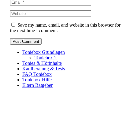
Save my name, email, and website in this browser for
the next time I comment.
Toniebox Grundlagen
Toniebox 2
Tonies & Hörinhalte
Kaufberatung & Tests
FAQ Toniebox
Toniebox Hilfe
Eltern Ratgeber
Toniebox-Ratgeber.de ist ein unabhängiger Ratgeber und
steht in keiner geschäftlichen oder organisatorischen
Verbindung zur Tonies GmbH. Alle genannten Marken- und
Produktnamen dienen ausschließlich der Information und
gehören ihren jeweiligen Rechteinhabern. Hinweis: Weitere
Informationen findest du auf der offiziellen Website der
Tonies GmbH
.
Toniebox-ratgeber.de ist dein unabhängiger Eltern-Ratgeber