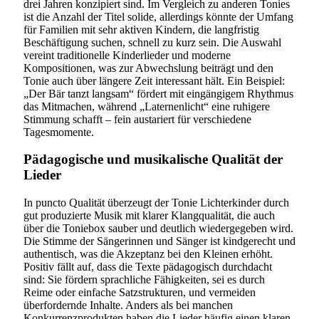
drei Jahren konzipiert sind. Im Vergleich zu anderen Tonies
ist die Anzahl der Titel solide, allerdings könnte der Umfang
für Familien mit sehr aktiven Kindern, die langfristig
Beschäftigung suchen, schnell zu kurz sein. Die Auswahl
vereint traditionelle Kinderlieder und moderne
Kompositionen, was zur Abwechslung beiträgt und den
Tonie auch über längere Zeit interessant hält. Ein Beispiel:
„Der Bär tanzt langsam“ fördert mit eingängigem Rhythmus
das Mitmachen, während „Laternenlicht“ eine ruhigere
Stimmung schafft – fein austariert für verschiedene
Tagesmomente.
Pädagogische und musikalische Qualität der
Lieder
In puncto Qualität überzeugt der Tonie Lichterkinder durch
gut produzierte Musik mit klarer Klangqualität, die auch
über die Toniebox sauber und deutlich wiedergegeben wird.
Die Stimme der Sängerinnen und Sänger ist kindgerecht und
authentisch, was die Akzeptanz bei den Kleinen erhöht.
Positiv fällt auf, dass die Texte pädagogisch durchdacht
sind: Sie fördern sprachliche Fähigkeiten, sei es durch
Reime oder einfache Satzstrukturen, und vermeiden
überfordernde Inhalte. Anders als bei manchen
Konkurrenzprodukten haben die Lieder häufig einen klaren