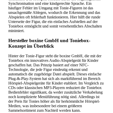
Synchronisation und eine kindgerechte Sprache. Ein
häufiger Fehler im Umgang mit Tonie-Figuren ist das
unsachgemäße Ablegen, wodurch die Erkennung und das
Abspielen oft fehlerhaft funktionieren. Hier hilft die runde
Unterseite der Figur, die ein einfaches Aufstellen auf der
Toniebox ermöglicht und somit versehentliches Abschalten
minimiert.
Hersteller boxine GmbH und Toniebox-
Konzept im Überblick
Hinter der Tonie-Figur steht die boxine GmbH, die mit der
Toniebox ein innovatives Audio-Abspielgerät für Kinder
geschaffen hat. Das Prinzip basiert auf einer NFC-
Technologie, die jede Figur eindeutig erkennt und
automatisch die zugehörige Datei abspielt. Dieses einfache
Plug-&-Play-System hat sich als marktführend im Bereich
Hörspiel-Abspielgeräte für Kinder etabliert. Im Vergleich zu
CDs oder klassischen MP3-Playern reduziert die Toniebox
Bedienfehler signifikant, da weder zusätzliche Verkabelung
noch komplizierte Menüführung nötig sind. Allerdings ist
der Preis für Tonies höher als für herkömmliche Hörspiel-
Medien, was insbesondere bei einem größeren
Sammelsortiment zum Nachteil werden kann.