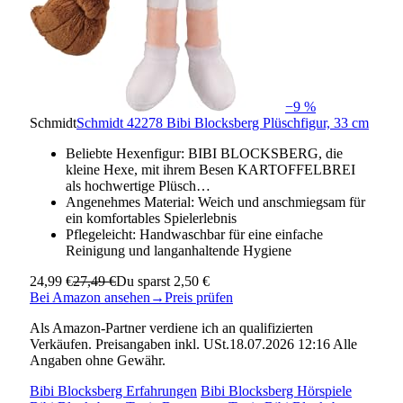
−9 %
Schmidt
Schmidt 42278 Bibi Blocksberg Plüschfigur, 33 cm
Beliebte Hexenfigur: BIBI BLOCKSBERG, die
kleine Hexe, mit ihrem Besen KARTOFFELBREI
als hochwertige Plüsch…
Angenehmes Material: Weich und anschmiegsam für
ein komfortables Spielerlebnis
Pflegeleicht: Handwaschbar für eine einfache
Reinigung und langanhaltende Hygiene
24,99 €
27,49 €
Du sparst 2,50 €
Bei Amazon ansehen
→
Preis prüfen
Als Amazon-Partner verdiene ich an qualifizierten
Verkäufen. Preisangaben inkl. USt.18.07.2026 12:16 Alle
Angaben ohne Gewähr.
Bibi Blocksberg Erfahrungen
Bibi Blocksberg Hörspiele