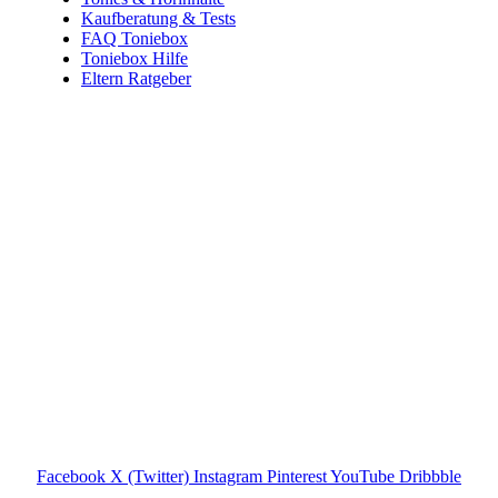
Kaufberatung & Tests
FAQ Toniebox
Toniebox Hilfe
Eltern Ratgeber
Toniebox-Ratgeber.de ist ein unabhängiger Ratgeber und
steht in keiner geschäftlichen oder organisatorischen
Verbindung zur Tonies GmbH. Alle genannten Marken- und
Produktnamen dienen ausschließlich der Information und
gehören ihren jeweiligen Rechteinhabern. Hinweis: Weitere
Informationen findest du auf der offiziellen Website der
Tonies GmbH
.
Toniebox-ratgeber.de ist dein unabhängiger Eltern-Ratgeber
rund um die Toniebox: Kaufberatung, Tonies-
Empfehlungen, Problemlösungen und praktische Tipps für
den Familienalltag. Alle Inhalte sind verständlich, praxisnah
und darauf ausgelegt, dir schnelle Antworten und klare
Entscheidungen zu ermöglichen.
Hinweis zu Affiliate-Links
Einige Links auf dieser Website sind Affiliate-Links. Wenn
du darüber etwas kaufst, erhalte ich ggf. eine kleine
Provision – für dich bleibt der Preis gleich. Damit unterstützt
du den Betrieb und Erhalt von Toniebox-Ratgeber.de.
Facebook
X (Twitter)
Instagram
Pinterest
YouTube
Dribbble