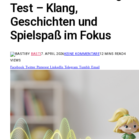
Test – Klang,
Geschichten und
Spielspaß im Fokus
BY
BASTI
7. APRIL 2026
KEINE KOMMENTARE
12 MINS READ
4
VIEWS
Facebook
Twitter
Pinterest
LinkedIn
Telegram
Tumblr
Email