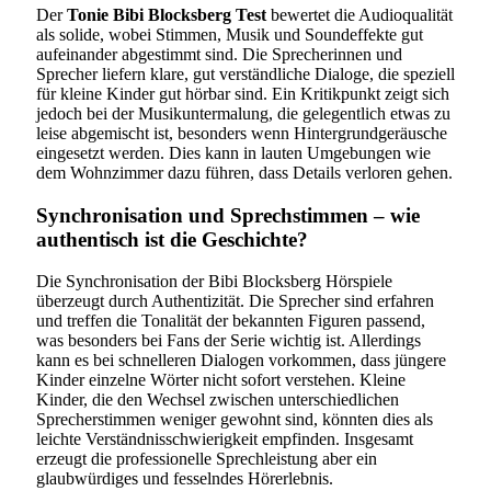
Der
Tonie Bibi Blocksberg Test
bewertet die Audioqualität
als solide, wobei Stimmen, Musik und Soundeffekte gut
aufeinander abgestimmt sind. Die Sprecherinnen und
Sprecher liefern klare, gut verständliche Dialoge, die speziell
für kleine Kinder gut hörbar sind. Ein Kritikpunkt zeigt sich
jedoch bei der Musikuntermalung, die gelegentlich etwas zu
leise abgemischt ist, besonders wenn Hintergrundgeräusche
eingesetzt werden. Dies kann in lauten Umgebungen wie
dem Wohnzimmer dazu führen, dass Details verloren gehen.
Synchronisation und Sprechstimmen – wie
authentisch ist die Geschichte?
Die Synchronisation der Bibi Blocksberg Hörspiele
überzeugt durch Authentizität. Die Sprecher sind erfahren
und treffen die Tonalität der bekannten Figuren passend,
was besonders bei Fans der Serie wichtig ist. Allerdings
kann es bei schnelleren Dialogen vorkommen, dass jüngere
Kinder einzelne Wörter nicht sofort verstehen. Kleine
Kinder, die den Wechsel zwischen unterschiedlichen
Sprecherstimmen weniger gewohnt sind, könnten dies als
leichte Verständnisschwierigkeit empfinden. Insgesamt
erzeugt die professionelle Sprechleistung aber ein
glaubwürdiges und fesselndes Hörerlebnis.