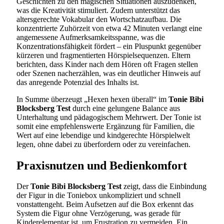
Geschichten zu den magischen Situationen auszudenken,
was die Kreativität stimuliert. Zudem unterstützt das
altersgerechte Vokabular den Wortschatzaufbau. Die
konzentrierte Zuhörzeit von etwa 42 Minuten verlangt eine
angemessene Aufmerksamkeitsspanne, was die
Konzentrationsfähigkeit fördert – ein Pluspunkt gegenüber
kürzeren und fragmentierten Hörspielsequenzen. Eltern
berichten, dass Kinder nach dem Hören oft Fragen stellen
oder Szenen nacherzählen, was ein deutlicher Hinweis auf
das anregende Potenzial des Inhalts ist.
In Summe überzeugt „Hexen hexen überall“ im
Tonie Bibi
Blocksberg Test
durch eine gelungene Balance aus
Unterhaltung und pädagogischem Mehrwert. Der Tonie ist
somit eine empfehlenswerte Ergänzung für Familien, die
Wert auf eine lebendige und kindgerechte Hörspielwelt
legen, ohne dabei zu überfordern oder zu vereinfachen.
Praxisnutzen und Bedienkomfort
Der
Tonie Bibi Blocksberg Test
zeigt, dass die Einbindung
der Figur in die Toniebox unkompliziert und schnell
vonstattengeht. Beim Aufsetzen auf die Box erkennt das
System die Figur ohne Verzögerung, was gerade für
Kinderelementar ist, um Frustration zu vermeiden. Ein