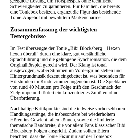
geeignete Lösung, um Hörspielspaß ohne technische
Schwierigkeiten zu garantieren. Für Familien, die bereits
eine Toniebox besitzen, ergänzt die Figur das bestehende
Tonie-Angebot mit bewährtem Markencharme.
Zusammenfassung der wichtigsten
Testergebnisse
Im Test überzeugte der Tonie „Bibi Blocksberg – Hexen
hexen überall“ durch eine klare, gut verständliche
Sprachführung und die gelungene Synchronisation, die dem
Originalhörspiel gerecht wird. Der Klang ist tonal
ausgewogen, wobei Stimmen im Vordergrund stehen und
Hintergrundmusik dezent eingebettet ist, was besonders für
Hörstunden im Kinderzimmer angenehm ist. Die Spieldauer
von rund 40 Minuten pro Folge trifft den Geschmack der
Zielgruppe und fördert ein konzentriertes Zuhören ohne
Überforderung.
Nachhaltige Kritikpunkte sind die teilweise vorhersehbaren
Handlungsstränge, die insbesondere bei wiederholtem
Hören ins Gewicht fallen können, sowie die limitierte
thematische Bandbreite, die vor allem Fans klassischer Bibi
Blocksberg Folgen anspricht. Zudem sollten Eltern
beachten, dass die Tonie-Figur nur auf der Toniebox