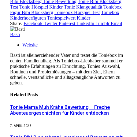
Bibi Blocksberg Tonie Bewertung
Tonie Bibi Blocksberg
Test
Tonie Hörspiel Kinder
Tonie Klangqualität
Toniebox
Figur Bibi Blocksberg
Toniebox Hörspiel Test
Toniebox
Kinderhoerfiguren
Toniespielwert Kinder
Share.
Facebook
Twitter
Pinterest
LinkedIn
Tumblr
Email
Basti
Website
Basti ist alleinerziehender Vater und testet die Toniebox im
echten Familienalltag. Als Toniebox-Liebhaber sammelt er
praktische Erfahrungen zu Einrichtung, Tonies-Auswahl,
Routinen und Problemlösungen – mit dem Ziel, Eltern
schnelle, verständliche und alltagstaugliche Antworten zu
geben.
Related
Posts
Tonie Mama Muh Krähe Bewertung – Freche
Abenteuergeschichten für Kinder entdecken
7. APRIL 2026