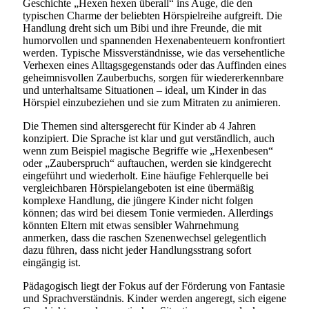
Geschichte „Hexen hexen überall“ ins Auge, die den
typischen Charme der beliebten Hörspielreihe aufgreift. Die
Handlung dreht sich um Bibi und ihre Freunde, die mit
humorvollen und spannenden Hexenabenteuern konfrontiert
werden. Typische Missverständnisse, wie das versehentliche
Verhexen eines Alltagsgegenstands oder das Auffinden eines
geheimnisvollen Zauberbuchs, sorgen für wiedererkennbare
und unterhaltsame Situationen – ideal, um Kinder in das
Hörspiel einzubeziehen und sie zum Mitraten zu animieren.
Die Themen sind altersgerecht für Kinder ab 4 Jahren
konzipiert. Die Sprache ist klar und gut verständlich, auch
wenn zum Beispiel magische Begriffe wie „Hexenbesen“
oder „Zauberspruch“ auftauchen, werden sie kindgerecht
eingeführt und wiederholt. Eine häufige Fehlerquelle bei
vergleichbaren Hörspielangeboten ist eine übermäßig
komplexe Handlung, die jüngere Kinder nicht folgen
können; das wird bei diesem Tonie vermieden. Allerdings
könnten Eltern mit etwas sensibler Wahrnehmung
anmerken, dass die raschen Szenenwechsel gelegentlich
dazu führen, dass nicht jeder Handlungsstrang sofort
eingängig ist.
Pädagogisch liegt der Fokus auf der Förderung von Fantasie
und Sprachverständnis. Kinder werden angeregt, sich eigene