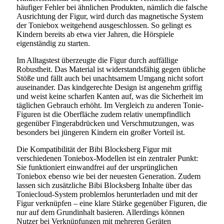
häufiger Fehler bei ähnlichen Produkten, nämlich die falsche
Ausrichtung der Figur, wird durch das magnetische System
der Toniebox weitgehend ausgeschlossen. So gelingt es
Kindern bereits ab etwa vier Jahren, die Hörspiele
eigenständig zu starten.
Im Alltagstest überzeugte die Figur durch auffällige
Robustheit. Das Material ist widerstandsfähig gegen übliche
Stöße und fällt auch bei unachtsamem Umgang nicht sofort
auseinander. Das kindgerechte Design ist angenehm griffig
und weist keine scharfen Kanten auf, was die Sicherheit im
täglichen Gebrauch erhöht. Im Vergleich zu anderen Tonie-
Figuren ist die Oberfläche zudem relativ unempfindlich
gegenüber Fingerabdrücken und Verschmutzungen, was
besonders bei jüngeren Kindern ein großer Vorteil ist.
Die Kompatibilität der Bibi Blocksberg Figur mit
verschiedenen Toniebox-Modellen ist ein zentraler Punkt:
Sie funktioniert einwandfrei auf der ursprünglichen
Toniebox ebenso wie bei der neuesten Generation. Zudem
lassen sich zusätzliche Bibi Blocksberg Inhalte über das
Toniecloud-System problemlos herunterladen und mit der
Figur verknüpfen – eine klare Stärke gegenüber Figuren, die
nur auf dem Grundinhalt basieren. Allerdings können
Nutzer bei Verknüpfungen mit mehreren Geräten