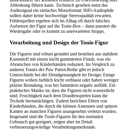
Ablenkung führen kann. Technisch gesehen nutzt das
Audiosignal ein einfaches Monoformat; HiFi-Audiophile
sollten daher keine hochwertige Stereoqualität erwarten.
Fehlerquellen ergeben sich im Alltag oft durch falsches
Aufsetzen der Figur auf die Tonie-Box – dann pausiert die
Wiedergabe oder es kommt zu unerwarteten Stopps.
Verarbeitung und Design der Tonie-Figur
Die Figuren sind robust gestaltet und bestehen aus stabilem
Kunststoff mit einem leicht gummierten Finish, was ein
Abrutschen von Kinderhänden reduziert. Im Vergleich zu
anderen Tonies der Paw Patrol-Reihe gibt es jedoch
Unterschiede bei der Detailgenauigkeit im Design: Einige
Figuren wirken farblich leicht verblasst oder haben weniger
präzise Bemalung, was bei Sammlern negativ auffällt. Ein
praktisches Manko ist, dass die Figuren nicht wasserdicht
sind; Feuchtigkeit nach dem Draußenspielen kann die
Technik beeinträchtigen. Zudem berichten Eltern von
Kinderhänden, die durch die kleinen Antennen und spitzen
Kanten an manchen Figuren unangenehm verletzt wurden.
Insgesamt sind die Tonie-Figuren für den normalen
Gebrauch gut geeignet, zeigen aber im Detail
verbesserungswürdige Verarbeitungsmerkmale.