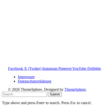
Produktnamen dienen ausschließlich der Information und
gehören ihren jeweiligen Rechteinhabern. Hinweis: Weitere
Informationen findest du auf der offiziellen Website der
Tonies GmbH
.
Toniebox-ratgeber.de ist dein unabhängiger Eltern-Ratgeber
rund um die Toniebox: Kaufberatung, Tonies-
Empfehlungen, Problemlösungen und praktische Tipps für
den Familienalltag. Alle Inhalte sind verständlich, praxisnah
und darauf ausgelegt, dir schnelle Antworten und klare
Entscheidungen zu ermöglichen.
Hinweis zu Affiliate-Links
Einige Links auf dieser Website sind Affiliate-Links. Wenn
du darüber etwas kaufst, erhalte ich ggf. eine kleine
Provision – für dich bleibt der Preis gleich. Damit unterstützt
du den Betrieb und Erhalt von Toniebox-Ratgeber.de.
Facebook
X (Twitter)
Instagram
Pinterest
YouTube
Dribbble
Impressum
Datenschutzerklärung
© 2026 ThemeSphere. Designed by
ThemeSphere
.
Submit
Type above and press
Enter
to search. Press
Esc
to cancel.