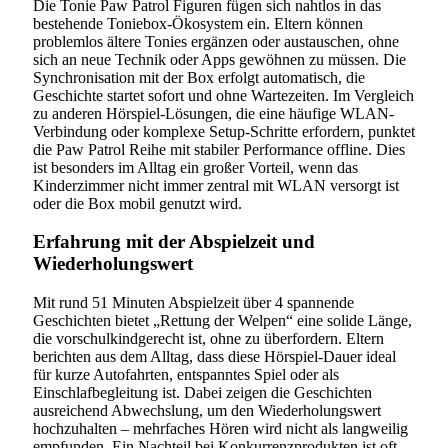
Die Tonie Paw Patrol Figuren fügen sich nahtlos in das
bestehende Toniebox-Ökosystem ein. Eltern können
problemlos ältere Tonies ergänzen oder austauschen, ohne
sich an neue Technik oder Apps gewöhnen zu müssen. Die
Synchronisation mit der Box erfolgt automatisch, die
Geschichte startet sofort und ohne Wartezeiten. Im Vergleich
zu anderen Hörspiel-Lösungen, die eine häufige WLAN-
Verbindung oder komplexe Setup-Schritte erfordern, punktet
die Paw Patrol Reihe mit stabiler Performance offline. Dies
ist besonders im Alltag ein großer Vorteil, wenn das
Kinderzimmer nicht immer zentral mit WLAN versorgt ist
oder die Box mobil genutzt wird.
Erfahrung mit der Abspielzeit und
Wiederholungswert
Mit rund 51 Minuten Abspielzeit über 4 spannende
Geschichten bietet „Rettung der Welpen“ eine solide Länge,
die vorschulkindgerecht ist, ohne zu überfordern. Eltern
berichten aus dem Alltag, dass diese Hörspiel-Dauer ideal
für kurze Autofahrten, entspanntes Spiel oder als
Einschlafbegleitung ist. Dabei zeigen die Geschichten
ausreichend Abwechslung, um den Wiederholungswert
hochzuhalten – mehrfaches Hören wird nicht als langweilig
empfunden. Ein Nachteil bei Konkurrenzprodukten ist oft