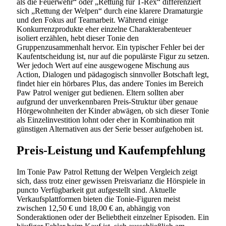
als die Feuerwehr“ oder „Rettung für T-Rex“ differenziert
sich „Rettung der Welpen“ durch eine klarere Dramaturgie
und den Fokus auf Teamarbeit. Während einige
Konkurrenzprodukte eher einzelne Charakterabenteuer
isoliert erzählen, hebt dieser Tonie den
Gruppenzusammenhalt hervor. Ein typischer Fehler bei der
Kaufentscheidung ist, nur auf die populärste Figur zu setzen.
Wer jedoch Wert auf eine ausgewogene Mischung aus
Action, Dialogen und pädagogisch sinnvoller Botschaft legt,
findet hier ein hörbares Plus, das andere Tonies im Bereich
Paw Patrol weniger gut bedienen. Eltern sollten aber
aufgrund der unverkennbaren Preis-Struktur über genaue
Hörgewohnheiten der Kinder abwägen, ob sich dieser Tonie
als Einzelinvestition lohnt oder eher in Kombination mit
günstigen Alternativen aus der Serie besser aufgehoben ist.
Preis-Leistung und Kaufempfehlung
Im Tonie Paw Patrol Rettung der Welpen Vergleich zeigt
sich, dass trotz einer gewissen Preisvarianz die Hörspiele in
puncto Verfügbarkeit gut aufgestellt sind. Aktuelle
Verkaufsplattformen bieten die Tonie-Figuren meist
zwischen 12,50 € und 18,00 € an, abhängig von
Sonderaktionen oder der Beliebtheit einzelner Episoden. Ein