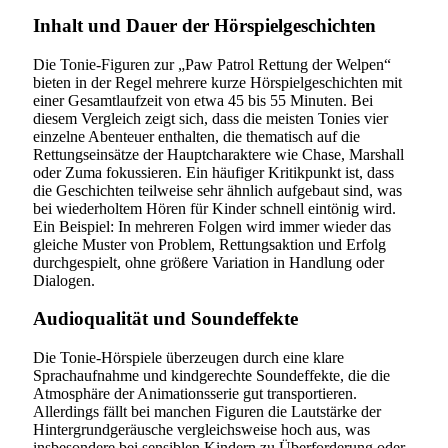
Inhalt und Dauer der Hörspielgeschichten
Die Tonie-Figuren zur „Paw Patrol Rettung der Welpen“
bieten in der Regel mehrere kurze Hörspielgeschichten mit
einer Gesamtlaufzeit von etwa 45 bis 55 Minuten. Bei
diesem Vergleich zeigt sich, dass die meisten Tonies vier
einzelne Abenteuer enthalten, die thematisch auf die
Rettungseinsätze der Hauptcharaktere wie Chase, Marshall
oder Zuma fokussieren. Ein häufiger Kritikpunkt ist, dass
die Geschichten teilweise sehr ähnlich aufgebaut sind, was
bei wiederholtem Hören für Kinder schnell eintönig wird.
Ein Beispiel: In mehreren Folgen wird immer wieder das
gleiche Muster von Problem, Rettungsaktion und Erfolg
durchgespielt, ohne größere Variation in Handlung oder
Dialogen.
Audioqualität und Soundeffekte
Die Tonie-Hörspiele überzeugen durch eine klare
Sprachaufnahme und kindgerechte Soundeffekte, die die
Atmosphäre der Animationsserie gut transportieren.
Allerdings fällt bei manchen Figuren die Lautstärke der
Hintergrundgeräusche vergleichsweise hoch aus, was
insbesondere bei sensiblen Kindern zu Überforderung oder