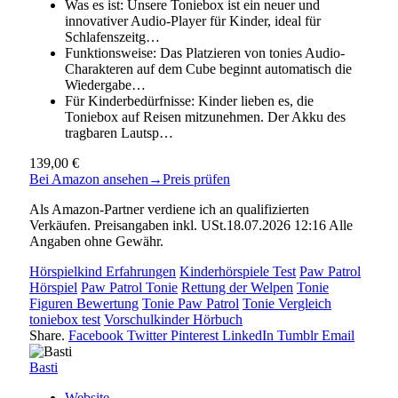
Was es ist: Unsere Toniebox ist ein neuer und
innovativer Audio-Player für Kinder, ideal für
Schlafenszeitg…
Funktionsweise: Das Platzieren von tonies Audio-
Charakteren auf dem Cube beginnt automatisch die
Wiedergabe…
Für Kinderbedürfnisse: Kinder lieben es, die
Toniebox auf Reisen mitzunehmen. Der Akku des
tragbaren Lautsp…
139,00 €
Bei Amazon ansehen
→
Preis prüfen
Als Amazon-Partner verdiene ich an qualifizierten
Verkäufen. Preisangaben inkl. USt.18.07.2026 12:16 Alle
Angaben ohne Gewähr.
Hörspielkind Erfahrungen
Kinderhörspiele Test
Paw Patrol
Hörspiel
Paw Patrol Tonie
Rettung der Welpen
Tonie
Figuren Bewertung
Tonie Paw Patrol
Tonie Vergleich
toniebox test
Vorschulkinder Hörbuch
Share.
Facebook
Twitter
Pinterest
LinkedIn
Tumblr
Email
Basti
Website