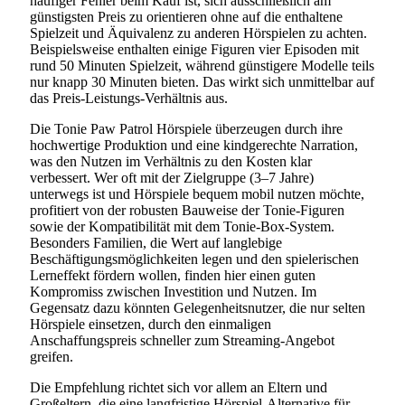
häufiger Fehler beim Kauf ist, sich ausschließlich am
günstigsten Preis zu orientieren ohne auf die enthaltene
Spielzeit und Äquivalenz zu anderen Hörspielen zu achten.
Beispielsweise enthalten einige Figuren vier Episoden mit
rund 50 Minuten Spielzeit, während günstigere Modelle teils
nur knapp 30 Minuten bieten. Das wirkt sich unmittelbar auf
das Preis-Leistungs-Verhältnis aus.
Die Tonie Paw Patrol Hörspiele überzeugen durch ihre
hochwertige Produktion und eine kindgerechte Narration,
was den Nutzen im Verhältnis zu den Kosten klar
verbessert. Wer oft mit der Zielgruppe (3–7 Jahre)
unterwegs ist und Hörspiele bequem mobil nutzen möchte,
profitiert von der robusten Bauweise der Tonie-Figuren
sowie der Kompatibilität mit dem Tonie-Box-System.
Besonders Familien, die Wert auf langlebige
Beschäftigungsmöglichkeiten legen und den spielerischen
Lerneffekt fördern wollen, finden hier einen guten
Kompromiss zwischen Investition und Nutzen. Im
Gegensatz dazu könnten Gelegenheitsnutzer, die nur selten
Hörspiele einsetzen, durch den einmaligen
Anschaffungspreis schneller zum Streaming-Angebot
greifen.
Die Empfehlung richtet sich vor allem an Eltern und
Großeltern, die eine langfristige Hörspiel-Alternative für