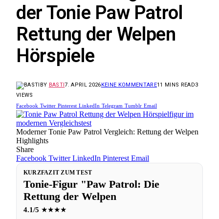
der Tonie Paw Patrol
Rettung der Welpen
Hörspiele
BY
BASTI
7. APRIL 2026
KEINE KOMMENTARE
11 MINS READ
3
VIEWS
Facebook
Twitter
Pinterest
LinkedIn
Telegram
Tumblr
Email
Moderner Tonie Paw Patrol Vergleich: Rettung der Welpen
Highlights
Share
Facebook
Twitter
LinkedIn
Pinterest
Email
KURZFAZIT ZUM TEST
Tonie-Figur "Paw Patrol: Die
Rettung der Welpen
4.1/5
★★★★