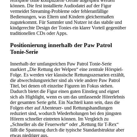
Hörspiele ohne komplizierte Geräte abgespielt werden
können. Die fest installierte Audiodatei auf der Figur
vermeidet Streaming-Probleme oder fehleranfällige
Bedienungen, was Eltern und Kindern gleichermaßen
zugutekommt. Für Sammler und Nutzer ist das stabile und
kindgerechte Design der Tonies ein klarer Vorteil gegenüber
traditionellen CDs oder Apps.
Positionierung innerhalb der Paw Patrol
Tonie-Serie
Innerhalb der umfangreichen Paw Patrol Tonie-Serie
markiert „Die Rettung der Welpen“ eine zentrale Hörspiel-
Folge. Es werden vier klassische Rettungsszenarien erzählt,
die abwechslungsreicher sind als viele andere Paw Patrol
Titel, bei denen oft einzelne Figuren im Fokus stehen.
Dadurch bietet die Figur einen guten Einstieg und eignet
sich als Highlight, wenn es um das umfassende Hörerlebnis
der gesamten Serie geht. Ein Nachteil kann sein, dass die
Folgen eher auf Abenteuer- und Rettungshandlungen
reduziert sind, wodurch Wiederholungen bei den jüngsten
Hörern schneller eintreten können. Im Vergleich zu
„Schneller als die Feuerwehr“ oder „Rettung für T-Rex“
fällt die Spannung durch die typische Standardstruktur aber
etwas niedriger aus.