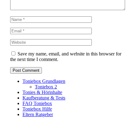
Save my name, email, and website in this browser for
the next time I comment.
Toniebox Grundlagen
Toniebox 2
Tonies & Hörinhalte
Kaufberatung & Tests
FAQ Toniebox
Toniebox Hilfe
Eltern Ratgeber
Toniebox-Ratgeber.de ist ein unabhängiger Ratgeber und
steht in keiner geschäftlichen oder organisatorischen
Verbindung zur Tonies GmbH. Alle genannten Marken- und