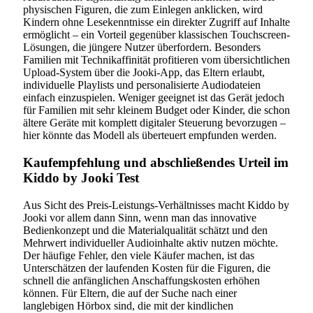
physischen Figuren, die zum Einlegen anklicken, wird
Kindern ohne Lesekenntnisse ein direkter Zugriff auf Inhalte
ermöglicht – ein Vorteil gegenüber klassischen Touchscreen-
Lösungen, die jüngere Nutzer überfordern. Besonders
Familien mit Technikaffinität profitieren vom übersichtlichen
Upload-System über die Jooki-App, das Eltern erlaubt,
individuelle Playlists und personalisierte Audiodateien
einfach einzuspielen. Weniger geeignet ist das Gerät jedoch
für Familien mit sehr kleinem Budget oder Kinder, die schon
ältere Geräte mit komplett digitaler Steuerung bevorzugen –
hier könnte das Modell als überteuert empfunden werden.
Kaufempfehlung und abschließendes Urteil im
Kiddo by Jooki Test
Aus Sicht des Preis-Leistungs-Verhältnisses macht Kiddo by
Jooki vor allem dann Sinn, wenn man das innovative
Bedienkonzept und die Materialqualität schätzt und den
Mehrwert individueller Audioinhalte aktiv nutzen möchte.
Der häufige Fehler, den viele Käufer machen, ist das
Unterschätzen der laufenden Kosten für die Figuren, die
schnell die anfänglichen Anschaffungskosten erhöhen
können. Für Eltern, die auf der Suche nach einer
langlebigen Hörbox sind, die mit der kindlichen