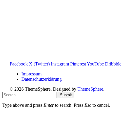
Tonies GmbH
.
Toniebox-ratgeber.de ist dein unabhängiger Eltern-Ratgeber
rund um die Toniebox: Kaufberatung, Tonies-
Empfehlungen, Problemlösungen und praktische Tipps für
den Familienalltag. Alle Inhalte sind verständlich, praxisnah
und darauf ausgelegt, dir schnelle Antworten und klare
Entscheidungen zu ermöglichen.
Hinweis zu Affiliate-Links
Einige Links auf dieser Website sind Affiliate-Links. Wenn
du darüber etwas kaufst, erhalte ich ggf. eine kleine
Provision – für dich bleibt der Preis gleich. Damit unterstützt
du den Betrieb und Erhalt von Toniebox-Ratgeber.de.
Facebook
X (Twitter)
Instagram
Pinterest
YouTube
Dribbble
Impressum
Datenschutzerklärung
© 2026 ThemeSphere. Designed by
ThemeSphere
.
Submit
Type above and press
Enter
to search. Press
Esc
to cancel.