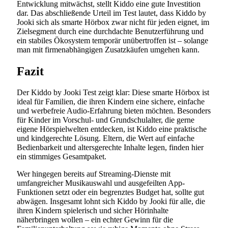
Entwicklung mitwächst, stellt Kiddo eine gute Investition
dar. Das abschließende Urteil im Test lautet, dass Kiddo by
Jooki sich als smarte Hörbox zwar nicht für jeden eignet, im
Zielsegment durch eine durchdachte Benutzerführung und
ein stabiles Ökosystem temporär unübertroffen ist – solange
man mit firmenabhängigen Zusatzkäufen umgehen kann.
Fazit
Der Kiddo by Jooki Test zeigt klar: Diese smarte Hörbox ist
ideal für Familien, die ihren Kindern eine sichere, einfache
und werbefreie Audio-Erfahrung bieten möchten. Besonders
für Kinder im Vorschul- und Grundschulalter, die gerne
eigene Hörspielwelten entdecken, ist Kiddo eine praktische
und kindgerechte Lösung. Eltern, die Wert auf einfache
Bedienbarkeit und altersgerechte Inhalte legen, finden hier
ein stimmiges Gesamtpaket.
Wer hingegen bereits auf Streaming-Dienste mit
umfangreicher Musikauswahl und ausgefeilten App-
Funktionen setzt oder ein begrenztes Budget hat, sollte gut
abwägen. Insgesamt lohnt sich Kiddo by Jooki für alle, die
ihren Kindern spielerisch und sicher Hörinhalte
näherbringen wollen – ein echter Gewinn für die