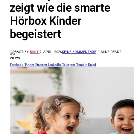
zeigt wie die smarte
Hörbox Kinder
begeistert
BY
BASTI
7. APRIL 2026
KEINE KOMMENTARE
11 MINS READ
2
VIEWS
Facebook
Twitter
Pinterest
LinkedIn
Telegram
Tumblr
Email