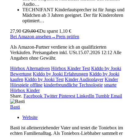
Audio…
TECHNIFANT Kinderlautsprecher ist für Jungs und
Mädchen ab 3 Jahren geeignet. Der für Kinderohren
optimiert…
27,90 €
29,00 €
Du sparst 1,10 €
Bei Amazon ansehen
→
Preis prüfen
Als Amazon-Partner verdiene ich an qualifizierten
Verkäufen. Preisangaben inkl. USt.15.07.2026 12:12 Alle
Angaben ohne Gewähr.
Hörbox Alternativen
Hörbox Kinder Test
Kiddo by Jooki
Bewertung
Kiddo by Jooki Erfahrungen
Kiddo by Jooki
kaufen
Kiddo by Jooki Test
Kinder Audioplayer
Kinder
Hörspiele offline
kinderfreundliche Technologie
smarte
Hörbox Kinder
Share.
Facebook
Twitter
Pinterest
LinkedIn
Tumblr
Email
Basti
Website
Basti ist alleinerziehender Vater und testet die Toniebox im
echten Familienalltag. Als Toniebox-Liebhaber sammelt er