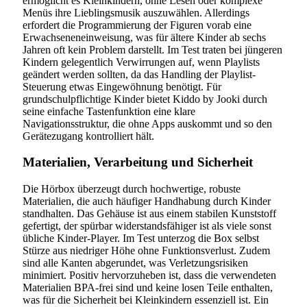
ermöglicht es Kleinkindern, ohne Lesen oder komplexe
Menüs ihre Lieblingsmusik auszuwählen. Allerdings
erfordert die Programmierung der Figuren vorab eine
Erwachseneneinweisung, was für ältere Kinder ab sechs
Jahren oft kein Problem darstellt. Im Test traten bei jüngeren
Kindern gelegentlich Verwirrungen auf, wenn Playlists
geändert werden sollten, da das Handling der Playlist-
Steuerung etwas Eingewöhnung benötigt. Für
grundschulpflichtige Kinder bietet Kiddo by Jooki durch
seine einfache Tastenfunktion eine klare
Navigationsstruktur, die ohne Apps auskommt und so den
Gerätezugang kontrolliert hält.
Materialien, Verarbeitung und Sicherheit
Die Hörbox überzeugt durch hochwertige, robuste
Materialien, die auch häufiger Handhabung durch Kinder
standhalten. Das Gehäuse ist aus einem stabilen Kunststoff
gefertigt, der spürbar widerstandsfähiger ist als viele sonst
übliche Kinder-Player. Im Test unterzog die Box selbst
Stürze aus niedriger Höhe ohne Funktionsverlust. Zudem
sind alle Kanten abgerundet, was Verletzungsrisiken
minimiert. Positiv hervorzuheben ist, dass die verwendeten
Materialien BPA-frei sind und keine losen Teile enthalten,
was für die Sicherheit bei Kleinkindern essenziell ist. Ein