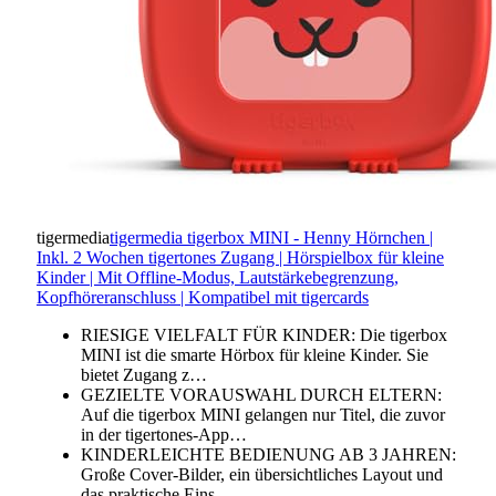
tigermedia
tigermedia tigerbox MINI - Henny Hörnchen |
Inkl. 2 Wochen tigertones Zugang | Hörspielbox für kleine
Kinder | Mit Offline-Modus, Lautstärkebegrenzung,
Kopfhöreranschluss | Kompatibel mit tigercards
RIESIGE VIELFALT FÜR KINDER: Die tigerbox
MINI ist die smarte Hörbox für kleine Kinder. Sie
bietet Zugang z…
GEZIELTE VORAUSWAHL DURCH ELTERN:
Auf die tigerbox MINI gelangen nur Titel, die zuvor
in der tigertones-App…
KINDERLEICHTE BEDIENUNG AB 3 JAHREN:
Große Cover-Bilder, ein übersichtliches Layout und
das praktische Eins…