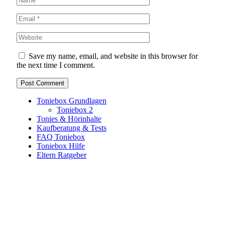
Save my name, email, and website in this browser for
the next time I comment.
Toniebox Grundlagen
Toniebox 2
Tonies & Hörinhalte
Kaufberatung & Tests
FAQ Toniebox
Toniebox Hilfe
Eltern Ratgeber
Toniebox-Ratgeber.de ist ein unabhängiger Ratgeber und
steht in keiner geschäftlichen oder organisatorischen
Verbindung zur Tonies GmbH. Alle genannten Marken- und
Produktnamen dienen ausschließlich der Information und
gehören ihren jeweiligen Rechteinhabern. Hinweis: Weitere
Informationen findest du auf der offiziellen Website der