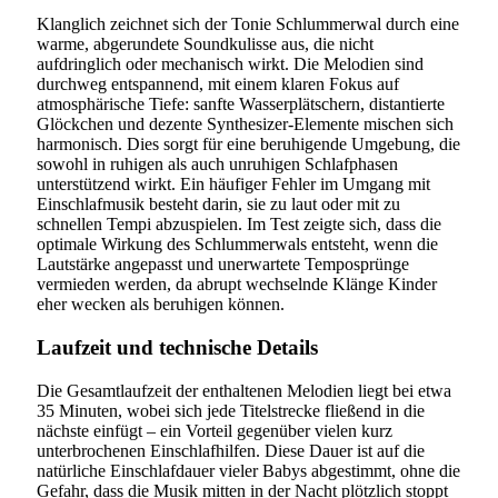
Klanglich zeichnet sich der Tonie Schlummerwal durch eine
warme, abgerundete Soundkulisse aus, die nicht
aufdringlich oder mechanisch wirkt. Die Melodien sind
durchweg entspannend, mit einem klaren Fokus auf
atmosphärische Tiefe: sanfte Wasserplätschern, distantierte
Glöckchen und dezente Synthesizer-Elemente mischen sich
harmonisch. Dies sorgt für eine beruhigende Umgebung, die
sowohl in ruhigen als auch unruhigen Schlafphasen
unterstützend wirkt. Ein häufiger Fehler im Umgang mit
Einschlafmusik besteht darin, sie zu laut oder mit zu
schnellen Tempi abzuspielen. Im Test zeigte sich, dass die
optimale Wirkung des Schlummerwals entsteht, wenn die
Lautstärke angepasst und unerwartete Temposprünge
vermieden werden, da abrupt wechselnde Klänge Kinder
eher wecken als beruhigen können.
Laufzeit und technische Details
Die Gesamtlaufzeit der enthaltenen Melodien liegt bei etwa
35 Minuten, wobei sich jede Titelstrecke fließend in die
nächste einfügt – ein Vorteil gegenüber vielen kurz
unterbrochenen Einschlafhilfen. Diese Dauer ist auf die
natürliche Einschlafdauer vieler Babys abgestimmt, ohne die
Gefahr, dass die Musik mitten in der Nacht plötzlich stoppt