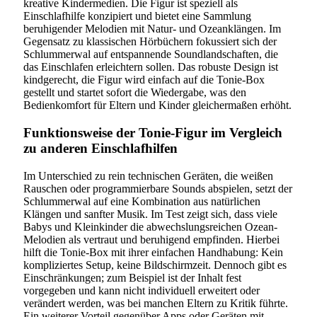
kreative Kindermedien. Die Figur ist speziell als
Einschlafhilfe konzipiert und bietet eine Sammlung
beruhigender Melodien mit Natur- und Ozeanklängen. Im
Gegensatz zu klassischen Hörbüchern fokussiert sich der
Schlummerwal auf entspannende Soundlandschaften, die
das Einschlafen erleichtern sollen. Das robuste Design ist
kindgerecht, die Figur wird einfach auf die Tonie-Box
gestellt und startet sofort die Wiedergabe, was den
Bedienkomfort für Eltern und Kinder gleichermaßen erhöht.
Funktionsweise der Tonie-Figur im Vergleich
zu anderen Einschlafhilfen
Im Unterschied zu rein technischen Geräten, die weißen
Rauschen oder programmierbare Sounds abspielen, setzt der
Schlummerwal auf eine Kombination aus natürlichen
Klängen und sanfter Musik. Im Test zeigt sich, dass viele
Babys und Kleinkinder die abwechslungsreichen Ozean-
Melodien als vertraut und beruhigend empfinden. Hierbei
hilft die Tonie-Box mit ihrer einfachen Handhabung: Kein
kompliziertes Setup, keine Bildschirmzeit. Dennoch gibt es
Einschränkungen; zum Beispiel ist der Inhalt fest
vorgegeben und kann nicht individuell erweitert oder
verändert werden, was bei manchen Eltern zu Kritik führte.
Ein weiterer Vorteil gegenüber Apps oder Geräten mit