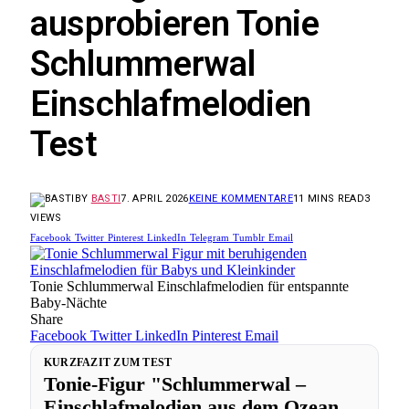
ausprobieren Tonie
Schlummerwal
Einschlafmelodien
Test
BY
BASTI
7. APRIL 2026
KEINE KOMMENTARE
11 MINS READ
3
VIEWS
Facebook
Twitter
Pinterest
LinkedIn
Telegram
Tumblr
Email
Tonie Schlummerwal Einschlafmelodien für entspannte
Baby-Nächte
Share
Facebook
Twitter
LinkedIn
Pinterest
Email
KURZFAZIT ZUM TEST
Tonie-Figur "Schlummerwal –
Einschlafmelodien aus dem Ozean