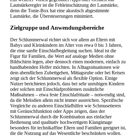
Lautstärkeregler ist die Fehleinschätzung der Lautstärke,
denn die Tonie-Box hat eine akustisch abgestimmte
Lautstärke, die Übersteuerungen minimiert.
Zielgruppe und Anwendungsbereiche
Der Schlummerwal richtet sich vor allem an Eltern mit
Babys und Kleinkindern im Alter von etwa 0 bis 3 Jahren,
die eine sanfte Einschlafbegleitung suchen. Ideal ist die
Figur für Familien, die Wert auf analoge Medien ohne
Bildschirm legen, aber dennoch einen modernen, einfach zu
handhabenden Helfer möchten. In Alltagssituationen wie
dem abendlichen Zubettgehen, Mittagsruhe oder bei Reisen
zeigt sich der Schlummerwal als flexible Option. Einige
Nutzer berichteten jedoch, dass bei sehr unruhigen Kindern
oder solchen mit Einschlafproblemen zusätzliche
Maßnahmen – etwa feste Einschlafrituale – notwendig sind,
da die Melodien allein nicht immer ausreichen. Spezifische
Vergleiche zu anderen Einschlafhilfen wie Schmusetieren
mit Geräuschfunktion oder Apps zeigen, dass der
Schlummerwal durch die Kombination aus einfacher
Bedienung und qualitativ hochwertigem Klangimage
besonders für technikaffine Eltern und Familien geeignet ist,
die die Nutzung auf das Wesentliche beschränken wollen.