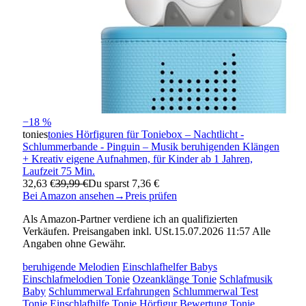
−18 %
tonies
tonies Hörfiguren für Toniebox – Nachtlicht -
Schlummerbande - Pinguin – Musik beruhigenden Klängen
+ Kreativ eigene Aufnahmen, für Kinder ab 1 Jahren,
Laufzeit 75 Min.
32,63 €
39,99 €
Du sparst 7,36 €
Bei Amazon ansehen
→
Preis prüfen
Als Amazon-Partner verdiene ich an qualifizierten
Verkäufen. Preisangaben inkl. USt.15.07.2026 11:57 Alle
Angaben ohne Gewähr.
beruhigende Melodien
Einschlafhelfer Babys
Einschlafmelodien Tonie
Ozeanklänge Tonie
Schlafmusik
Baby
Schlummerwal Erfahrungen
Schlummerwal Test
Tonie Einschlafhilfe
Tonie Hörfigur Bewertung
Tonie