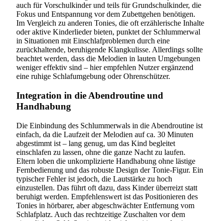
auch für Vorschulkinder und teils für Grundschulkinder, die
Fokus und Entspannung vor dem Zubettgehen benötigen.
Im Vergleich zu anderen Tonies, die oft erzählerische Inhalte
oder aktive Kinderlieder bieten, punktet der Schlummerwal
in Situationen mit Einschlafproblemen durch eine
zurückhaltende, beruhigende Klangkulisse. Allerdings sollte
beachtet werden, dass die Melodien in lauten Umgebungen
weniger effektiv sind – hier empfehlen Nutzer ergänzend
eine ruhige Schlafumgebung oder Ohrenschützer.
Integration in die Abendroutine und
Handhabung
Die Einbindung des Schlummerwals in die Abendroutine ist
einfach, da die Laufzeit der Melodien auf ca. 30 Minuten
abgestimmt ist – lang genug, um das Kind begleitet
einschlafen zu lassen, ohne die ganze Nacht zu laufen.
Eltern loben die unkomplizierte Handhabung ohne lästige
Fernbedienung und das robuste Design der Tonie-Figur. Ein
typischer Fehler ist jedoch, die Lautstärke zu hoch
einzustellen. Das führt oft dazu, dass Kinder überreizt statt
beruhigt werden. Empfehlenswert ist das Positionieren des
Tonies in hörbarer, aber abgeschwächter Entfernung vom
Schlafplatz. Auch das rechtzeitige Zuschalten vor dem