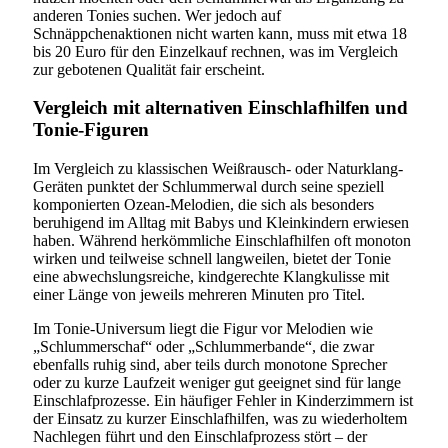
anderen Tonies suchen. Wer jedoch auf
Schnäppchenaktionen nicht warten kann, muss mit etwa 18
bis 20 Euro für den Einzelkauf rechnen, was im Vergleich
zur gebotenen Qualität fair erscheint.
Vergleich mit alternativen Einschlafhilfen und
Tonie-Figuren
Im Vergleich zu klassischen Weißrausch- oder Naturklang-
Geräten punktet der Schlummerwal durch seine speziell
komponierten Ozean-Melodien, die sich als besonders
beruhigend im Alltag mit Babys und Kleinkindern erwiesen
haben. Während herkömmliche Einschlafhilfen oft monoton
wirken und teilweise schnell langweilen, bietet der Tonie
eine abwechslungsreiche, kindgerechte Klangkulisse mit
einer Länge von jeweils mehreren Minuten pro Titel.
Im Tonie-Universum liegt die Figur vor Melodien wie
„Schlummerschaf“ oder „Schlummerbande“, die zwar
ebenfalls ruhig sind, aber teils durch monotone Sprecher
oder zu kurze Laufzeit weniger gut geeignet sind für lange
Einschlafprozesse. Ein häufiger Fehler in Kinderzimmern ist
der Einsatz zu kurzer Einschlafhilfen, was zu wiederholtem
Nachlegen führt und den Einschlafprozess stört – der