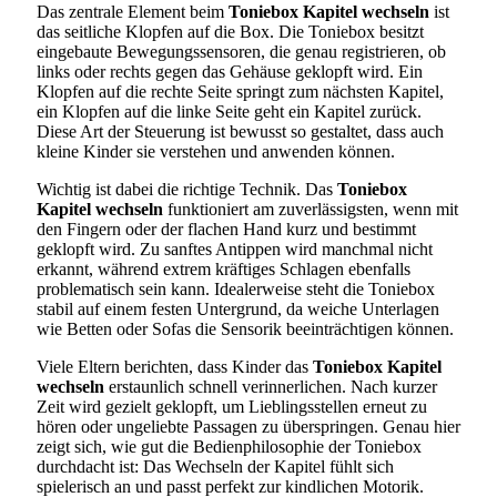
Das zentrale Element beim
Toniebox Kapitel wechseln
ist
das seitliche Klopfen auf die Box. Die Toniebox besitzt
eingebaute Bewegungssensoren, die genau registrieren, ob
links oder rechts gegen das Gehäuse geklopft wird. Ein
Klopfen auf die rechte Seite springt zum nächsten Kapitel,
ein Klopfen auf die linke Seite geht ein Kapitel zurück.
Diese Art der Steuerung ist bewusst so gestaltet, dass auch
kleine Kinder sie verstehen und anwenden können.
Wichtig ist dabei die richtige Technik. Das
Toniebox
Kapitel wechseln
funktioniert am zuverlässigsten, wenn mit
den Fingern oder der flachen Hand kurz und bestimmt
geklopft wird. Zu sanftes Antippen wird manchmal nicht
erkannt, während extrem kräftiges Schlagen ebenfalls
problematisch sein kann. Idealerweise steht die Toniebox
stabil auf einem festen Untergrund, da weiche Unterlagen
wie Betten oder Sofas die Sensorik beeinträchtigen können.
Viele Eltern berichten, dass Kinder das
Toniebox Kapitel
wechseln
erstaunlich schnell verinnerlichen. Nach kurzer
Zeit wird gezielt geklopft, um Lieblingsstellen erneut zu
hören oder ungeliebte Passagen zu überspringen. Genau hier
zeigt sich, wie gut die Bedienphilosophie der Toniebox
durchdacht ist: Das Wechseln der Kapitel fühlt sich
spielerisch an und passt perfekt zur kindlichen Motorik.