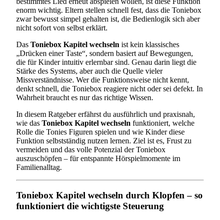
bestimmtes Lied erneut abspielen wollen, ist diese Funktion
enorm wichtig. Eltern stellen schnell fest, dass die Toniebox
zwar bewusst simpel gehalten ist, die Bedienlogik sich aber
nicht sofort von selbst erklärt.
Das
Toniebox Kapitel wechseln
ist kein klassisches
„Drücken einer Taste“, sondern basiert auf Bewegungen,
die für Kinder intuitiv erlernbar sind. Genau darin liegt die
Stärke des Systems, aber auch die Quelle vieler
Missverständnisse. Wer die Funktionsweise nicht kennt,
denkt schnell, die Toniebox reagiere nicht oder sei defekt. In
Wahrheit braucht es nur das richtige Wissen.
In diesem Ratgeber erfährst du ausführlich und praxisnah,
wie das
Toniebox Kapitel wechseln
funktioniert, welche
Rolle die Tonies Figuren spielen und wie Kinder diese
Funktion selbstständig nutzen lernen. Ziel ist es, Frust zu
vermeiden und das volle Potenzial der Toniebox
auszuschöpfen – für entspannte Hörspielmomente im
Familienalltag.
Toniebox Kapitel wechseln durch Klopfen – so
funktioniert die wichtigste Steuerung