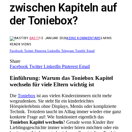
zwischen Kapiteln auf
der Toniebox?
BY
BASTI
13. JANUAR 2026
KEINE KOMMENTARE
6 MINS
READ
8
VIEWS
Facebook
Twitter
Pinterest
LinkedIn
Telegram
Tumblr
Email
Share
Facebook
Twitter
LinkedIn
Pinterest
Email
Einführung: Warum das
Toniebox Kapitel
wechseln
für viele Eltern wichtig ist
Die
Toniebox
ist aus vielen Kinderzimmern nicht mehr
wegzudenken. Sie steht für ein kinderleichtes
Hörspielerlebnis ohne Displays, Menüs oder komplizierte
Technik. Trotzdem taucht im Alltag immer wieder eine ganz
konkrete Frage auf: Wie funktioniert eigentlich das
Toniebox Kapitel wechseln
? Gerade wenn Kinder ihre
Lieblingsgeschichte immer wieder hören möchten oder ein