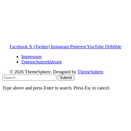
den Familienalltag. Alle Inhalte sind verständlich, praxisnah
und darauf ausgelegt, dir schnelle Antworten und klare
Entscheidungen zu ermöglichen.
Hinweis zu Affiliate-Links
Einige Links auf dieser Website sind Affiliate-Links. Wenn
du darüber etwas kaufst, erhalte ich ggf. eine kleine
Provision – für dich bleibt der Preis gleich. Damit unterstützt
du den Betrieb und Erhalt von Toniebox-Ratgeber.de.
Facebook
X (Twitter)
Instagram
Pinterest
YouTube
Dribbble
Impressum
Datenschutzerklärung
© 2026 ThemeSphere. Designed by
ThemeSphere
.
Submit
Type above and press
Enter
to search. Press
Esc
to cancel.