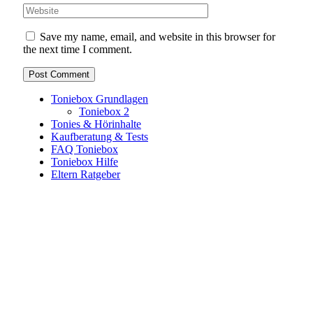
Save my name, email, and website in this browser for
the next time I comment.
Toniebox Grundlagen
Toniebox 2
Tonies & Hörinhalte
Kaufberatung & Tests
FAQ Toniebox
Toniebox Hilfe
Eltern Ratgeber
Toniebox-Ratgeber.de ist ein unabhängiger Ratgeber und
steht in keiner geschäftlichen oder organisatorischen
Verbindung zur Tonies GmbH. Alle genannten Marken- und
Produktnamen dienen ausschließlich der Information und
gehören ihren jeweiligen Rechteinhabern. Hinweis: Weitere
Informationen findest du auf der offiziellen Website der
Tonies GmbH
.
Toniebox-ratgeber.de ist dein unabhängiger Eltern-Ratgeber
rund um die Toniebox: Kaufberatung, Tonies-
Empfehlungen, Problemlösungen und praktische Tipps für