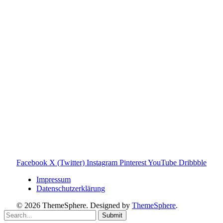
Toniebox-Ratgeber.de ist ein unabhängiger Ratgeber und
steht in keiner geschäftlichen oder organisatorischen
Verbindung zur Tonies GmbH. Alle genannten Marken- und
Produktnamen dienen ausschließlich der Information und
gehören ihren jeweiligen Rechteinhabern. Hinweis: Weitere
Informationen findest du auf der offiziellen Website der
Tonies GmbH
.
Toniebox-ratgeber.de ist dein unabhängiger Eltern-Ratgeber
rund um die Toniebox: Kaufberatung, Tonies-
Empfehlungen, Problemlösungen und praktische Tipps für
den Familienalltag. Alle Inhalte sind verständlich, praxisnah
und darauf ausgelegt, dir schnelle Antworten und klare
Entscheidungen zu ermöglichen.
Hinweis zu Affiliate-Links
Einige Links auf dieser Website sind Affiliate-Links. Wenn
du darüber etwas kaufst, erhalte ich ggf. eine kleine
Provision – für dich bleibt der Preis gleich. Damit unterstützt
du den Betrieb und Erhalt von Toniebox-Ratgeber.de.
Facebook
X (Twitter)
Instagram
Pinterest
YouTube
Dribbble
Impressum
Datenschutzerklärung
© 2026 ThemeSphere. Designed by
ThemeSphere
.
Submit