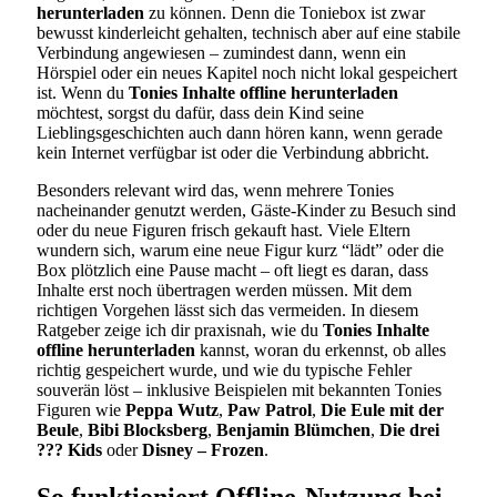
herunterladen
zu können. Denn die Toniebox ist zwar
bewusst kinderleicht gehalten, technisch aber auf eine stabile
Verbindung angewiesen – zumindest dann, wenn ein
Hörspiel oder ein neues Kapitel noch nicht lokal gespeichert
ist. Wenn du
Tonies Inhalte offline herunterladen
möchtest, sorgst du dafür, dass dein Kind seine
Lieblingsgeschichten auch dann hören kann, wenn gerade
kein Internet verfügbar ist oder die Verbindung abbricht.
Besonders relevant wird das, wenn mehrere Tonies
nacheinander genutzt werden, Gäste-Kinder zu Besuch sind
oder du neue Figuren frisch gekauft hast. Viele Eltern
wundern sich, warum eine neue Figur kurz “lädt” oder die
Box plötzlich eine Pause macht – oft liegt es daran, dass
Inhalte erst noch übertragen werden müssen. Mit dem
richtigen Vorgehen lässt sich das vermeiden. In diesem
Ratgeber zeige ich dir praxisnah, wie du
Tonies Inhalte
offline herunterladen
kannst, woran du erkennst, ob alles
richtig gespeichert wurde, und wie du typische Fehler
souverän löst – inklusive Beispielen mit bekannten Tonies
Figuren wie
Peppa Wutz
,
Paw Patrol
,
Die Eule mit der
Beule
,
Bibi Blocksberg
,
Benjamin Blümchen
,
Die drei
??? Kids
oder
Disney – Frozen
.
So funktioniert Offline-Nutzung bei