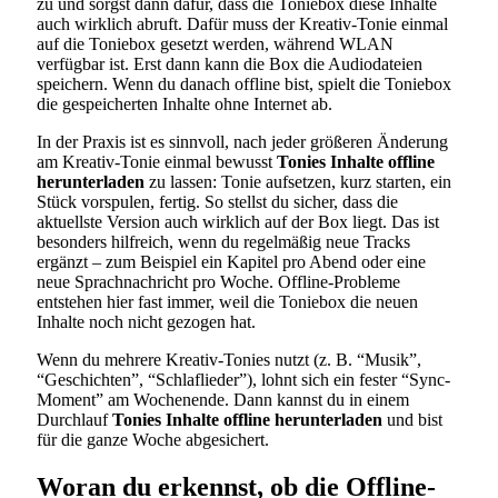
zu und sorgst dann dafür, dass die Toniebox diese Inhalte
auch wirklich abruft. Dafür muss der Kreativ-Tonie einmal
auf die Toniebox gesetzt werden, während WLAN
verfügbar ist. Erst dann kann die Box die Audiodateien
speichern. Wenn du danach offline bist, spielt die Toniebox
die gespeicherten Inhalte ohne Internet ab.
In der Praxis ist es sinnvoll, nach jeder größeren Änderung
am Kreativ-Tonie einmal bewusst
Tonies Inhalte offline
herunterladen
zu lassen: Tonie aufsetzen, kurz starten, ein
Stück vorspulen, fertig. So stellst du sicher, dass die
aktuellste Version auch wirklich auf der Box liegt. Das ist
besonders hilfreich, wenn du regelmäßig neue Tracks
ergänzt – zum Beispiel ein Kapitel pro Abend oder eine
neue Sprachnachricht pro Woche. Offline-Probleme
entstehen hier fast immer, weil die Toniebox die neuen
Inhalte noch nicht gezogen hat.
Wenn du mehrere Kreativ-Tonies nutzt (z. B. “Musik”,
“Geschichten”, “Schlaflieder”), lohnt sich ein fester “Sync-
Moment” am Wochenende. Dann kannst du in einem
Durchlauf
Tonies Inhalte offline herunterladen
und bist
für die ganze Woche abgesichert.
Woran du erkennst, ob die Offline-