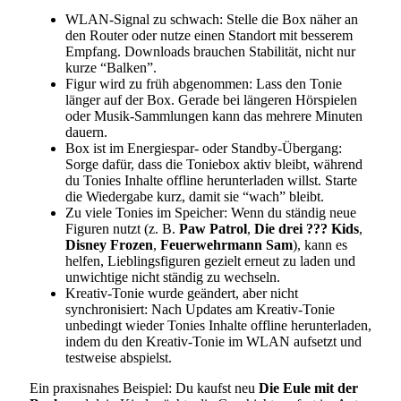
WLAN-Signal zu schwach: Stelle die Box näher an
den Router oder nutze einen Standort mit besserem
Empfang. Downloads brauchen Stabilität, nicht nur
kurze “Balken”.
Figur wird zu früh abgenommen: Lass den Tonie
länger auf der Box. Gerade bei längeren Hörspielen
oder Musik-Sammlungen kann das mehrere Minuten
dauern.
Box ist im Energiespar- oder Standby-Übergang:
Sorge dafür, dass die Toniebox aktiv bleibt, während
du Tonies Inhalte offline herunterladen willst. Starte
die Wiedergabe kurz, damit sie “wach” bleibt.
Zu viele Tonies im Speicher: Wenn du ständig neue
Figuren nutzt (z. B.
Paw Patrol
,
Die drei ??? Kids
,
Disney Frozen
,
Feuerwehrmann Sam
), kann es
helfen, Lieblingsfiguren gezielt erneut zu laden und
unwichtige nicht ständig zu wechseln.
Kreativ-Tonie wurde geändert, aber nicht
synchronisiert: Nach Updates am Kreativ-Tonie
unbedingt wieder Tonies Inhalte offline herunterladen,
indem du den Kreativ-Tonie im WLAN aufsetzt und
testweise abspielst.
Ein praxisnahes Beispiel: Du kaufst neu
Die Eule mit der