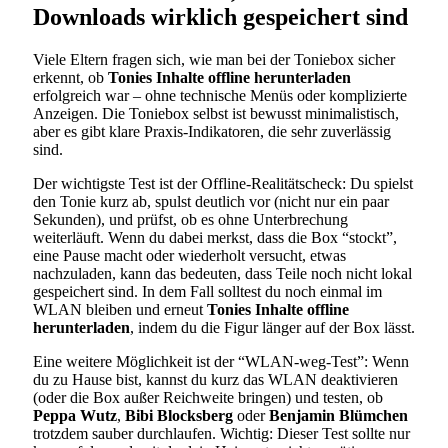
Downloads wirklich gespeichert sind
Viele Eltern fragen sich, wie man bei der Toniebox sicher
erkennt, ob
Tonies Inhalte offline herunterladen
erfolgreich war – ohne technische Menüs oder komplizierte
Anzeigen. Die Toniebox selbst ist bewusst minimalistisch,
aber es gibt klare Praxis-Indikatoren, die sehr zuverlässig
sind.
Der wichtigste Test ist der Offline-Realitätscheck: Du spielst
den Tonie kurz ab, spulst deutlich vor (nicht nur ein paar
Sekunden), und prüfst, ob es ohne Unterbrechung
weiterläuft. Wenn du dabei merkst, dass die Box “stockt”,
eine Pause macht oder wiederholt versucht, etwas
nachzuladen, kann das bedeuten, dass Teile noch nicht lokal
gespeichert sind. In dem Fall solltest du noch einmal im
WLAN bleiben und erneut
Tonies Inhalte offline
herunterladen
, indem du die Figur länger auf der Box lässt.
Eine weitere Möglichkeit ist der “WLAN-weg-Test”: Wenn
du zu Hause bist, kannst du kurz das WLAN deaktivieren
(oder die Box außer Reichweite bringen) und testen, ob
Peppa Wutz
,
Bibi Blocksberg
oder
Benjamin Blümchen
trotzdem sauber durchlaufen. Wichtig: Dieser Test sollte nur