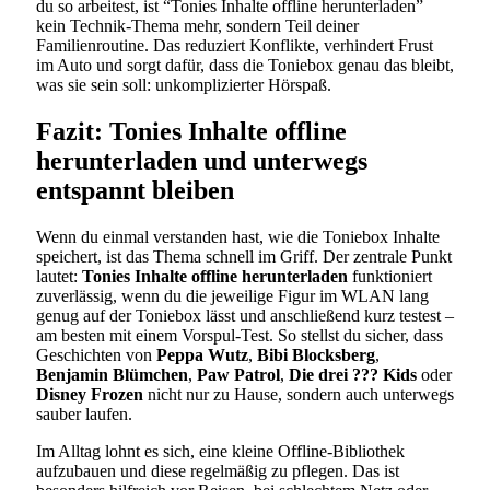
du so arbeitest, ist “Tonies Inhalte offline herunterladen”
kein Technik-Thema mehr, sondern Teil deiner
Familienroutine. Das reduziert Konflikte, verhindert Frust
im Auto und sorgt dafür, dass die Toniebox genau das bleibt,
was sie sein soll: unkomplizierter Hörspaß.
Fazit: Tonies Inhalte offline
herunterladen und unterwegs
entspannt bleiben
Wenn du einmal verstanden hast, wie die Toniebox Inhalte
speichert, ist das Thema schnell im Griff. Der zentrale Punkt
lautet:
Tonies Inhalte offline herunterladen
funktioniert
zuverlässig, wenn du die jeweilige Figur im WLAN lang
genug auf der Toniebox lässt und anschließend kurz testest –
am besten mit einem Vorspul-Test. So stellst du sicher, dass
Geschichten von
Peppa Wutz
,
Bibi Blocksberg
,
Benjamin Blümchen
,
Paw Patrol
,
Die drei ??? Kids
oder
Disney Frozen
nicht nur zu Hause, sondern auch unterwegs
sauber laufen.
Im Alltag lohnt es sich, eine kleine Offline-Bibliothek
aufzubauen und diese regelmäßig zu pflegen. Das ist