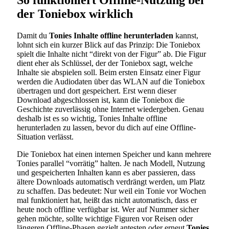
der Toniebox wirklich
Damit du
Tonies Inhalte offline herunterladen
kannst,
lohnt sich ein kurzer Blick auf das Prinzip: Die Toniebox
spielt die Inhalte nicht “direkt von der Figur” ab. Die Figur
dient eher als Schlüssel, der der Toniebox sagt, welche
Inhalte sie abspielen soll. Beim ersten Einsatz einer Figur
werden die Audiodaten über das WLAN auf die Toniebox
übertragen und dort gespeichert. Erst wenn dieser
Download abgeschlossen ist, kann die Toniebox die
Geschichte zuverlässig ohne Internet wiedergeben. Genau
deshalb ist es so wichtig, Tonies Inhalte offline
herunterladen zu lassen, bevor du dich auf eine Offline-
Situation verlässt.
Die Toniebox hat einen internen Speicher und kann mehrere
Tonies parallel “vorrätig” halten. Je nach Modell, Nutzung
und gespeicherten Inhalten kann es aber passieren, dass
ältere Downloads automatisch verdrängt werden, um Platz
zu schaffen. Das bedeutet: Nur weil ein Tonie vor Wochen
mal funktioniert hat, heißt das nicht automatisch, dass er
heute noch offline verfügbar ist. Wer auf Nummer sicher
gehen möchte, sollte wichtige Figuren vor Reisen oder
längeren Offline-Phasen gezielt antesten oder erneut
Tonies