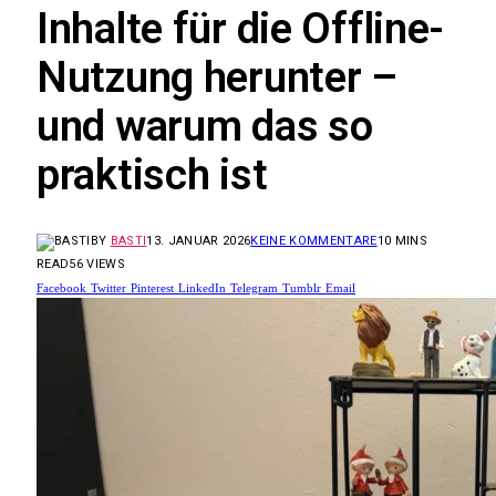
Inhalte für die Offline-
Nutzung herunter –
und warum das so
praktisch ist
BY
BASTI
13. JANUAR 2026
KEINE KOMMENTARE
10 MINS
READ
56
VIEWS
Facebook
Twitter
Pinterest
LinkedIn
Telegram
Tumblr
Email