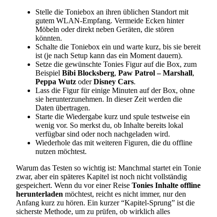
Stelle die Toniebox an ihren üblichen Standort mit
gutem WLAN-Empfang. Vermeide Ecken hinter
Möbeln oder direkt neben Geräten, die stören
könnten.
Schalte die Toniebox ein und warte kurz, bis sie bereit
ist (je nach Setup kann das ein Moment dauern).
Setze die gewünschte Tonies Figur auf die Box, zum
Beispiel
Bibi Blocksberg
,
Paw Patrol – Marshall
,
Peppa Wutz
oder
Disney Cars
.
Lass die Figur für einige Minuten auf der Box, ohne
sie herunterzunehmen. In dieser Zeit werden die
Daten übertragen.
Starte die Wiedergabe kurz und spule testweise ein
wenig vor. So merkst du, ob Inhalte bereits lokal
verfügbar sind oder noch nachgeladen wird.
Wiederhole das mit weiteren Figuren, die du offline
nutzen möchtest.
Warum das Testen so wichtig ist: Manchmal startet ein Tonie
zwar, aber ein späteres Kapitel ist noch nicht vollständig
gespeichert. Wenn du vor einer Reise
Tonies Inhalte offline
herunterladen
möchtest, reicht es nicht immer, nur den
Anfang kurz zu hören. Ein kurzer “Kapitel-Sprung” ist die
sicherste Methode, um zu prüfen, ob wirklich alles