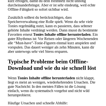
kurz erfolgen, damit du dein Heimnetz nicht unnötig
durcheinanderbringst. Aber er ist sehr eindeutig, weil echte
Offline-Fähigkeit so sofort sichtbar wird.
Zusätzlich solltest du berücksichtigen, dass
Speicherverwaltung eine Rolle spielt. Wenn du sehr viele
Tonies regelmäßig nutzt, kann es passieren, dass seltener
gehörte Inhalte verdrängt werden. Dann musst du bestimmte
Favoriten erneut
Tonies Inhalte offline herunterladen
. Ein
guter Rhythmus ist: Vor Reisen oder längeren Wochenenden
alle “Must-have”-Tonie-Figuren einmal kurz anspielen und
vorspulen. Das dauert weniger als zehn Minuten, kann dir
aber unterwegs sehr viel Stress ersparen.
Typische Probleme beim Offline-
Download und wie du sie schnell löst
Wenn
Tonies Inhalte offline herunterladen
nicht klappt,
liegt es meist an wenigen, wiederkehrenden Ursachen. Die
gute Nachricht: In den meisten Fällen ist die Lösung
einfach, wenn du systematisch vorgehst und nicht wild
herumprobierst.
Häufige Ursachen und schnelle Abhilfe: