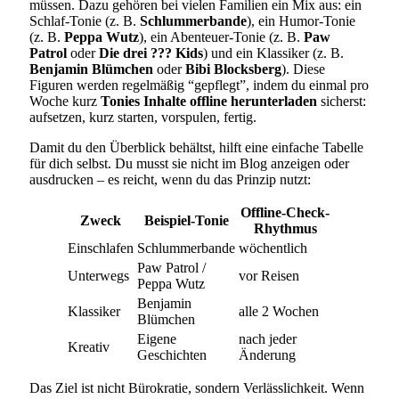
müssen. Dazu gehören bei vielen Familien ein Mix aus: ein
Schlaf-Tonie (z. B.
Schlummerbande
), ein Humor-Tonie
(z. B.
Peppa Wutz
), ein Abenteuer-Tonie (z. B.
Paw
Patrol
oder
Die drei ??? Kids
) und ein Klassiker (z. B.
Benjamin Blümchen
oder
Bibi Blocksberg
). Diese
Figuren werden regelmäßig “gepflegt”, indem du einmal pro
Woche kurz
Tonies Inhalte offline herunterladen
sicherst:
aufsetzen, kurz starten, vorspulen, fertig.
Damit du den Überblick behältst, hilft eine einfache Tabelle
für dich selbst. Du musst sie nicht im Blog anzeigen oder
ausdrucken – es reicht, wenn du das Prinzip nutzt:
Offline-Check-
Zweck
Beispiel-Tonie
Rhythmus
Einschlafen
Schlummerbande
wöchentlich
Paw Patrol /
Unterwegs
vor Reisen
Peppa Wutz
Benjamin
Klassiker
alle 2 Wochen
Blümchen
Eigene
nach jeder
Kreativ
Geschichten
Änderung
Das Ziel ist nicht Bürokratie, sondern Verlässlichkeit. Wenn