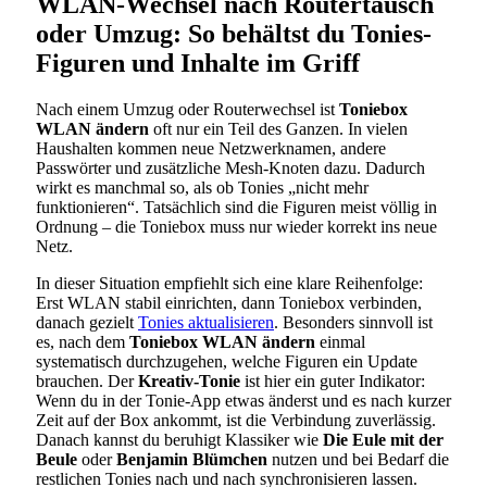
WLAN-Wechsel nach Routertausch
oder Umzug: So behältst du Tonies-
Figuren und Inhalte im Griff
Nach einem Umzug oder Routerwechsel ist
Toniebox
WLAN ändern
oft nur ein Teil des Ganzen. In vielen
Haushalten kommen neue Netzwerknamen, andere
Passwörter und zusätzliche Mesh-Knoten dazu. Dadurch
wirkt es manchmal so, als ob Tonies „nicht mehr
funktionieren“. Tatsächlich sind die Figuren meist völlig in
Ordnung – die Toniebox muss nur wieder korrekt ins neue
Netz.
In dieser Situation empfiehlt sich eine klare Reihenfolge:
Erst WLAN stabil einrichten, dann Toniebox verbinden,
danach gezielt
Tonies aktualisieren
. Besonders sinnvoll ist
es, nach dem
Toniebox WLAN ändern
einmal
systematisch durchzugehen, welche Figuren ein Update
brauchen. Der
Kreativ-Tonie
ist hier ein guter Indikator:
Wenn du in der Tonie-App etwas änderst und es nach kurzer
Zeit auf der Box ankommt, ist die Verbindung zuverlässig.
Danach kannst du beruhigt Klassiker wie
Die Eule mit der
Beule
oder
Benjamin Blümchen
nutzen und bei Bedarf die
restlichen Tonies nach und nach synchronisieren lassen.