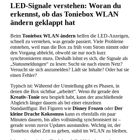
LED-Signale verstehen: Woran du
erkennst, ob das Toniebox WLAN
ändern geklappt hat
Beim
Toniebox WLAN ändern
helfen die LED-Anzeigen,
schnell zu verstehen, was gerade passiert. Viele Probleme
entstehen, weil man die Box zu früh vom Strom nimmt oder
den Vorgang abbricht, obwohl sie nur noch kurz
synchronisieren muss. Deshalb lohnt es sich, die Signale als
„Statusmeldungen“ zu lesen: Sucht sie nach einem Netz?
Versucht sie sich anzumelden? Lädt sie Inhalte? Oder hat sie
einen Fehler?
Typisch ist: Während der Umstellung gibt es Phasen, in
denen die Box sichtbar „arbeitet“. Wenn ihr gerade den
Kreativ-Tonie
neu bespielt habt, kann der anschließende
Abgleich länger dauern als bei einer einzelnen
Standardfigur. Bei Figuren wie
Disney Frozen
oder
Der
kleine Drache Kokosnuss
kann es ebenfalls ein paar
Minuten dauern, bis alles vollständig synchronisiert ist –
gerade wenn zuvor Updates ausstanden. Wichtig ist, der
Toniebox dabei Zeit zu geben, stabil im WLAN zu bleiben.