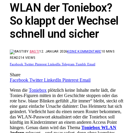
WLAN der Toniebox?
So klappt der Wechsel
schnell und sicher
BY
BASTI
12. JANUAR 2026
KEINE KOMMENTARE
10 MINS
READ
214
VIEWS
Facebook
Twitter
Pinterest
LinkedIn
Telegram
Tumblr
Email
Share
Facebook
Twitter
LinkedIn
Pinterest
Email
Wenn die
Toniebox
plötzlich keine Inhalte mehr lädt, die
Tonies-Figuren mitten in der Geschichte stoppen oder das
rote bzw. blaue Blinken gefühlt „für immer“ bleibt, steckt oft
eine ganz einfache Ursache dahinter: Das Heimnetz hat sich
geändert. Vielleicht hast du einen neuen Router bekommen,
das WLAN-Passwort aktualisiert oder die Toniebox soll
künftig im Kinderzimmer an einem anderen Access Point
hängen. Genau dann wird das Thema
Toniebox WLAN
ändern
relevant – und zwar sofort, denn ohne korrektes