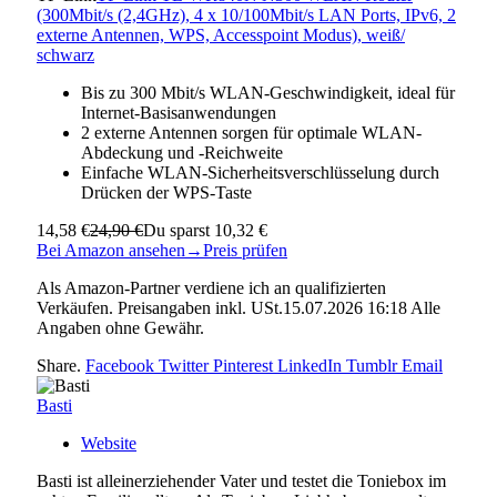
(300Mbit/s (2,4GHz), 4 x 10/100Mbit/s LAN Ports, IPv6, 2
externe Antennen, WPS, Accesspoint Modus), weiß/
schwarz
Bis zu 300 Mbit/s WLAN-Geschwindigkeit, ideal für
Internet-Basisanwendungen
2 externe Antennen sorgen für optimale WLAN-
Abdeckung und -Reichweite
Einfache WLAN-Sicherheitsverschlüsselung durch
Drücken der WPS-Taste
14,58 €
24,90 €
Du sparst 10,32 €
Bei Amazon ansehen
→
Preis prüfen
Als Amazon-Partner verdiene ich an qualifizierten
Verkäufen. Preisangaben inkl. USt.15.07.2026 16:18 Alle
Angaben ohne Gewähr.
Share.
Facebook
Twitter
Pinterest
LinkedIn
Tumblr
Email
Basti
Website
Basti ist alleinerziehender Vater und testet die Toniebox im