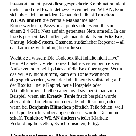
Passwort ändert, passt diese gespeicherte Kombination nicht
mehr – und die Box findet zwar eventuell ein WLAN, kann
sich aber nicht anmelden. Genau deshalb ist
Toniebox
WLAN ändern
die zentrale Maßnahme nach
Routerwechseln, Passwort-Updates oder wenn ihr von
einem 2,4-GHz-Netz auf ein getrenntes Netz umstellt. In der
Praxis passiert das häufiger, als man denkt: Neue Fritz!Box,
Umzug, Mesh-System, Gastnetz, zusätzlicher Repeater – all
das kann die Verbindung beeinflussen.
Wichtig zu wissen: Die Toniebox lädt Inhalte nicht „live“
beim Abspielen. Viele Tonies-Inhalte werden beim ersten
Aufsetzen oder bei Updates auf die Box übertragen. Wenn
das WLAN nicht stimmt, kann ein Tonie zwar noch
abgespielt werden, wenn der Inhalt bereits vollständig auf
der Box ist – neue Kapitel, neue Hörspiele oder
Aktualisierungen bleiben aber aus. Das merkt man zum
Beispiel, wenn ein
Kreativ-Tonie
frisch bespielt wurde,
aber auf der Toniebox noch der alte Inhalt kommt, oder
wenn bei
Benjamin Blümchen
plötzlich Teile fehlen, weil
ein Update nicht sauber abgeschlossen wurde. Genau hier
schafft
Toniebox WLAN ändern
wieder Klarheit:
Verbindung herstellen, Synchronisieren, fertig.