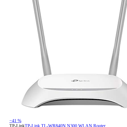
−41 %
TP-Link
TP-Link TL-WR840N N300 WLAN Router