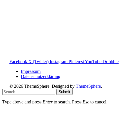
Toniebox-ratgeber.de ist dein unabhängiger Eltern-Ratgeber
rund um die Toniebox: Kaufberatung, Tonies-
Empfehlungen, Problemlösungen und praktische Tipps für
den Familienalltag. Alle Inhalte sind verständlich, praxisnah
und darauf ausgelegt, dir schnelle Antworten und klare
Entscheidungen zu ermöglichen.
Hinweis zu Affiliate-Links
Einige Links auf dieser Website sind Affiliate-Links. Wenn
du darüber etwas kaufst, erhalte ich ggf. eine kleine
Provision – für dich bleibt der Preis gleich. Damit unterstützt
du den Betrieb und Erhalt von Toniebox-Ratgeber.de.
Facebook
X (Twitter)
Instagram
Pinterest
YouTube
Dribbble
Impressum
Datenschutzerklärung
© 2026 ThemeSphere. Designed by
ThemeSphere
.
Submit
Type above and press
Enter
to search. Press
Esc
to cancel.