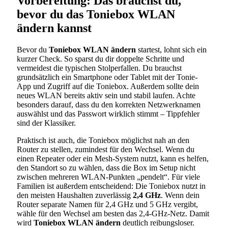
Vorbereitung: Das brauchst du,
bevor du das Toniebox WLAN
ändern kannst
Bevor du
Toniebox WLAN ändern
startest, lohnt sich ein
kurzer Check. So sparst du dir doppelte Schritte und
vermeidest die typischen Stolperfallen. Du brauchst
grundsätzlich ein Smartphone oder Tablet mit der Tonie-
App und Zugriff auf die Toniebox. Außerdem sollte dein
neues WLAN bereits aktiv sein und stabil laufen. Achte
besonders darauf, dass du den korrekten Netzwerknamen
auswählst und das Passwort wirklich stimmt – Tippfehler
sind der Klassiker.
Praktisch ist auch, die Toniebox möglichst nah an den
Router zu stellen, zumindest für den Wechsel. Wenn du
einen Repeater oder ein Mesh-System nutzt, kann es helfen,
den Standort so zu wählen, dass die Box im Setup nicht
zwischen mehreren WLAN-Punkten „pendelt“. Für viele
Familien ist außerdem entscheidend: Die Toniebox nutzt in
den meisten Haushalten zuverlässig
2,4 GHz
. Wenn dein
Router separate Namen für 2,4 GHz und 5 GHz vergibt,
wähle für den Wechsel am besten das 2,4-GHz-Netz. Damit
wird
Toniebox WLAN ändern
deutlich reibungsloser.