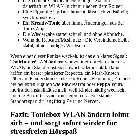
Die Toniebox bleibt am endgültigen Standort
dauerhaft im WLAN (nicht nur neben dem Router).
Eine Figur, die Updates braucht, lässt sich vollständig
synchronisieren.
Ein
Kreativ-Tonie
übernimmt Änderungen aus der
Tonie-App.
Die Wiedergabe startet schnell und ohne Abbrüche.
Wenn du Repeater/Mesh nutzt: Die Verbindung bleibt
stabil, ohne ständiges Wechseln.
Wenn einer dieser Punkte wackelt, ist das ein klares Signal:
Toniebox WLAN ändern
war zwar erfolgreich, aber das
WLAN am Standort ist zu schwach oder instabil. Dann
helfen ein besser platzierter Repeater, ein Mesh-Knoten
näher am Kinderzimmer oder ein Router-Feintuning. Gerade
bei beliebten Figuren wie
Paw Patrol
oder
Peppa Wutz
merkst du Instabilität schnell, weil Kinder häufig wechseln
und die Box öfter synchronisieren muss. Ein stabiler
Standort spart dir langfristig Zeit und Nerven.
Fazit: Toniebox WLAN ändern lohnt
sich – und sorgt sofort wieder für
stressfreien Hörspaß