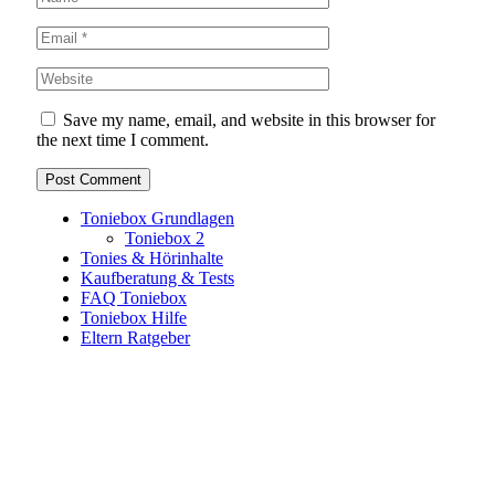
Save my name, email, and website in this browser for
the next time I comment.
Toniebox Grundlagen
Toniebox 2
Tonies & Hörinhalte
Kaufberatung & Tests
FAQ Toniebox
Toniebox Hilfe
Eltern Ratgeber
Toniebox-Ratgeber.de ist ein unabhängiger Ratgeber und
steht in keiner geschäftlichen oder organisatorischen
Verbindung zur Tonies GmbH. Alle genannten Marken- und
Produktnamen dienen ausschließlich der Information und
gehören ihren jeweiligen Rechteinhabern. Hinweis: Weitere
Informationen findest du auf der offiziellen Website der
Tonies GmbH
.