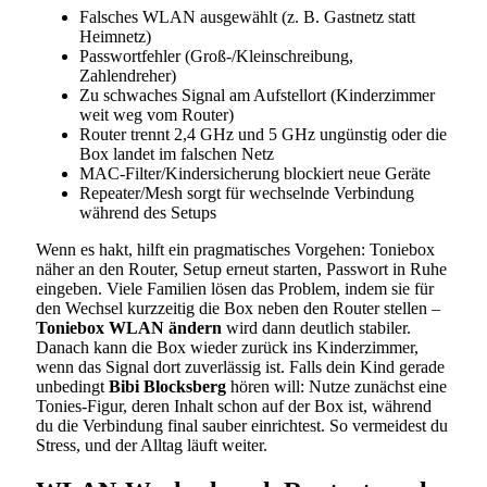
Falsches WLAN ausgewählt (z. B. Gastnetz statt
Heimnetz)
Passwortfehler (Groß-/Kleinschreibung,
Zahlendreher)
Zu schwaches Signal am Aufstellort (Kinderzimmer
weit weg vom Router)
Router trennt 2,4 GHz und 5 GHz ungünstig oder die
Box landet im falschen Netz
MAC-Filter/Kindersicherung blockiert neue Geräte
Repeater/Mesh sorgt für wechselnde Verbindung
während des Setups
Wenn es hakt, hilft ein pragmatisches Vorgehen: Toniebox
näher an den Router, Setup erneut starten, Passwort in Ruhe
eingeben. Viele Familien lösen das Problem, indem sie für
den Wechsel kurzzeitig die Box neben den Router stellen –
Toniebox WLAN ändern
wird dann deutlich stabiler.
Danach kann die Box wieder zurück ins Kinderzimmer,
wenn das Signal dort zuverlässig ist. Falls dein Kind gerade
unbedingt
Bibi Blocksberg
hören will: Nutze zunächst eine
Tonies-Figur, deren Inhalt schon auf der Box ist, während
du die Verbindung final sauber einrichtest. So vermeidest du
Stress, und der Alltag läuft weiter.