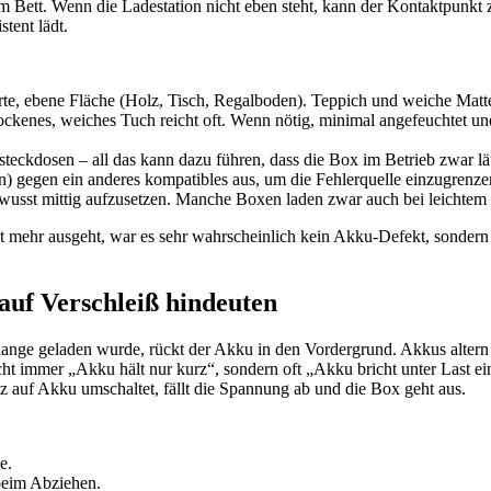
 Bett. Wenn die Ladestation nicht eben steht, kann der Kontaktpunkt 
tent lädt.
arte, ebene Fläche (Holz, Tisch, Regalboden). Teppich und weiche Matte
ckenes, weiches Tuch reicht oft. Wenn nötig, minimal angefeuchtet und
eckdosen – all das kann dazu führen, dass die Box im Betrieb zwar läu
n) gegen ein anderes kompatibles aus, um die Fehlerquelle einzugrenze
sst mittig aufzusetzen. Manche Boxen laden zwar auch bei leichtem Ve
ehr ausgeht, war es sehr wahrscheinlich kein Akku-Defekt, sondern sc
uf Verschleiß hindeuten
 lange geladen wurde, rückt der Akku in den Vordergrund. Akkus alter
cht immer „Akku hält nur kurz“, sondern oft „Akku bricht unter Last ein
z auf Akku umschaltet, fällt die Spannung ab und die Box geht aus.
e.
 beim Abziehen.