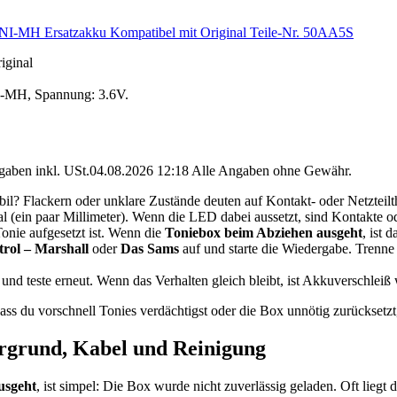
I-MH Ersatzakku Kompatibel mit Original Teile-Nr. 50AA5S
iginal
I-MH, Spannung: 3.6V.
angaben inkl. USt.04.08.2026 12:18 Alle Angaben ohne Gewähr.
bil? Flackern oder unklare Zustände deuten auf Kontakt- oder Netzteil
 (ein paar Millimeter). Wenn die LED dabei aussetzt, sind Kontakte o
onie aufgesetzt ist. Wenn die
Toniebox beim Abziehen ausgeht
, ist 
rol – Marshall
oder
Das Sams
auf und starte die Wiedergabe. Trenne 
und teste erneut. Wenn das Verhalten gleich bleibt, ist Akkuverschleiß
dass du vorschnell Tonies verdächtigst oder die Box unnötig zurücksetzt
ergrund, Kabel und Reinigung
usgeht
, ist simpel: Die Box wurde nicht zuverlässig geladen. Oft liegt