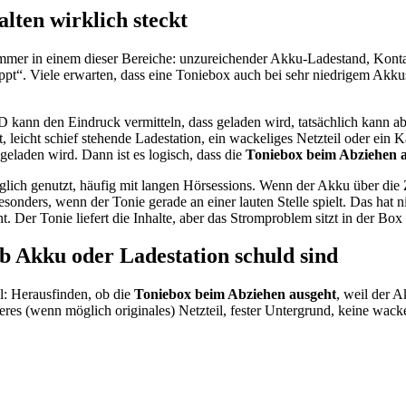
lten wirklich steckt
t immer in einem dieser Bereiche: unzureichender Akku-Ladestand, Kon
pt“. Viele erwarten, dass eine Toniebox auch bei sehr niedrigem Akku
ED kann den Eindruck vermitteln, dass geladen wird, tatsächlich kann a
leicht schief stehende Ladestation, ein wackeliges Netzteil oder ein K
geladen wird. Dann ist es logisch, dass die
Toniebox beim Abziehen 
lich genutzt, häufig mit langen Hörsessions. Wenn der Akku über die Ze
onders, wenn der Tonie gerade an einer lauten Stelle spielt. Das hat n
t. Der Tonie liefert die Inhalte, aber das Stromproblem sitzt in der B
b Akku oder Ladestation schuld sind
el: Herausfinden, ob die
Toniebox beim Abziehen ausgeht
, weil der A
deres (wenn möglich originales) Netzteil, fester Untergrund, keine wa