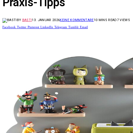
Praxis-Tipps
BY
BASTI
13. JANUAR 2026
KEINE KOMMENTARE
10 MINS READ
7
VIEWS
Facebook
Twitter
Pinterest
LinkedIn
Telegram
Tumblr
Email