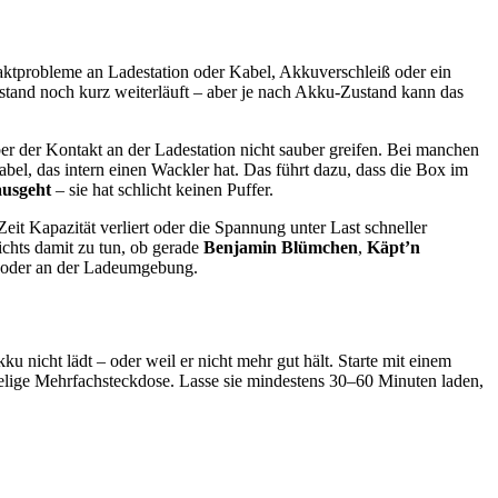
taktprobleme an Ladestation oder Kabel, Akkuverschleiß oder ein
stand noch kurz weiterläuft – aber je nach Akku-Zustand kann das
ber der Kontakt an der Ladestation nicht sauber greifen. Bei manchen
abel, das intern einen Wackler hat. Das führt dazu, dass die Box im
ausgeht
– sie hat schlicht keinen Puffer.
it Kapazität verliert oder die Spannung unter Last schneller
ichts damit zu tun, ob gerade
Benjamin Blümchen
,
Käpt’n
ox oder an der Ladeumgebung.
kku nicht lädt – oder weil er nicht mehr gut hält. Starte mit einem
ckelige Mehrfachsteckdose. Lasse sie mindestens 30–60 Minuten laden,