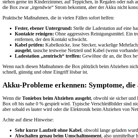
stehen gerne im Kinderzimmer, auf Teppichen, in Regalen oder nah am
die Box zwar „irgendwie“ Strom bekommt, aber der Akku nicht konsis
Praktische Maßnahmen, die in vielen Fällen sofort helfen:
Fester, ebener Untergrund:
Stelle die Ladestation auf eine h
Kontakte reinigen:
Ohne aggressives Reinigungsmittel. Ein tro
entfernen, der den Kontakt schwächt.
Kabel prüfen:
Kabelknicke, lose Stecker, wackelige Mehrfachst
ausgeht
, tausche testweise Netzteil und Kabel (wenn vorhande
Ladestation „zentrisch“ treffen:
Gewöhne dir an, die Box bewu
Wenn nach diesen Maßnahmen die Box plötzlich beim Abziehen nicht m
schnell, günstig und ohne Eingriff lösbar ist.
Akku-Probleme erkennen: Symptome, die a
Wenn die
Toniebox beim Abziehen ausgeht
, obwohl sie sicher und
Box oft bis nahe 0 % gespielt wird. Typische Verschleißbilder sind ni
aber sobald es lauter wird oder die Elektronik beim Abziehen von Net
Achte auf diese Hinweise:
Sehr kurze Laufzeit ohne Kabel
, obwohl lange geladen wurd
Abschalten genau beim Umschaltmoment
, also unmittelbar