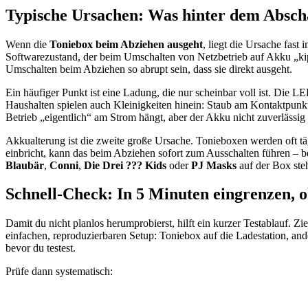
Typische Ursachen: Was hinter dem Abscha
Wenn die
Toniebox beim Abziehen ausgeht
, liegt die Ursache fas
Softwarezustand, der beim Umschalten von Netzbetrieb auf Akku „kip
Umschalten beim Abziehen so abrupt sein, dass sie direkt ausgeht.
Ein häufiger Punkt ist eine Ladung, die nur scheinbar voll ist. Die L
Haushalten spielen auch Kleinigkeiten hinein: Staub am Kontaktpunkt, 
Betrieb „eigentlich“ am Strom hängt, aber der Akku nicht zuverlässig 
Akkualterung ist die zweite große Ursache. Tonieboxen werden oft täg
einbricht, kann das beim Abziehen sofort zum Ausschalten führen – bes
Blaubär
,
Conni
,
Die Drei ??? Kids
oder
PJ Masks
auf der Box steh
Schnell-Check: In 5 Minuten eingrenzen, o
Damit du nicht planlos herumprobierst, hilft ein kurzer Testablauf. Zi
einfachen, reproduzierbaren Setup: Toniebox auf die Ladestation, an
bevor du testest.
Prüfe dann systematisch: