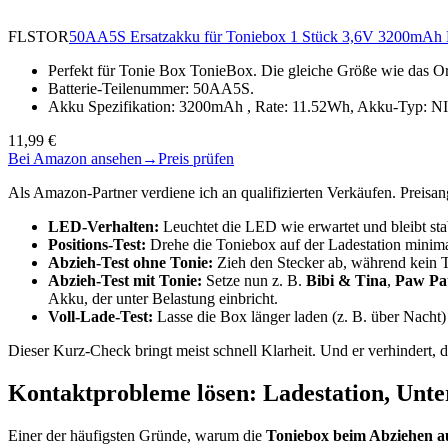
FLSTOR
50AA5S Ersatzakku für Toniebox 1 Stück 3,6V 3200mAh N
Perfekt für Tonie Box TonieBox. Die gleiche Größe wie das Or
Batterie-Teilenummer: 50AA5S.
Akku Spezifikation: 3200mAh , Rate: 11.52Wh, Akku-Typ: N
11,99 €
Bei Amazon ansehen
→
Preis prüfen
Als Amazon-Partner verdiene ich an qualifizierten Verkäufen. Preis
LED-Verhalten:
Leuchtet die LED wie erwartet und bleibt sta
Positions-Test:
Drehe die Toniebox auf der Ladestation minimal
Abzieh-Test ohne Tonie:
Zieh den Stecker ab, während kein T
Abzieh-Test mit Tonie:
Setze nun z. B.
Bibi & Tina
,
Paw Pat
Akku, der unter Belastung einbricht.
Voll-Lade-Test:
Lasse die Box länger laden (z. B. über Nacht) 
Dieser Kurz-Check bringt meist schnell Klarheit. Und er verhindert, 
Kontaktprobleme lösen: Ladestation, Unt
Einer der häufigsten Gründe, warum die
Toniebox beim Abziehen a