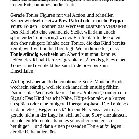
in den Entspannungsmodus findet.
Gerade Tonies Figuren mit viel Action und schnellen
Szenenwechseln – etwa
Paw Patrol
oder manche
Peppa
Wutz
-Folgen – können das Wechseln zusätzlich verstärken:
Das Kind hört eine spannende Stelle, will dann „noch
spannender“ und springt weiter. Für Schlafrituale eignen
sich eher ruhigere Inhalte oder Tonies, die das Kind bereits
kennt, weil Vertrautheit beruhigt. Wenn du merkst, dass
Tonie ständig wechseln
am Abend zunimmt, kann es
helfen, das Ritual klarer zu gestalten: „Abends gibt es einen
Tonie – und der bleibt bis zum Ende oder bis zum
Einschlafen.“
Wichtig ist aber auch die emotionale Seite: Manche Kinder
wechseln ständig, weil sie sich innerlich unruhig fühlen.
Dann ist das Wechseln kein „Tonies-Problem“, sondern ein
Signal: Das Kind braucht Nähe, Körperkontakt, ein kurzes
Gespräch oder eine ruhigere Übergangsphase. Die Toniebox
ist dann eher „Begleitmusik“ für ein Nervensystem, das
gerade nicht in der Lage ist, sich auf eine Story einzulassen.
In solchen Momenten kann es sinnvoller sein, erst zu
beruhigen – und dann einen passenden Tonie aufzulegen,
der die Ruhe unterstützt.