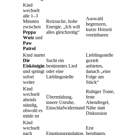
Kind
wechselt
alle 1–3
Auswahl
Minuten
Reizsuche, hohe
begrenzen,
zwischen
Energie, „Ich will
kurze Hörzeit
Peppa
alles gleichzeitig“
vereinbaren
Wutz
und
Paw
Patrol
Kind startet
Lieblingsstelle
Die
Sucht ein
gezielt
Eiskönigin
bestimmtes Lied
anbieten,
und springt
oder eine
danach „eine
sofort
Lieblingsstelle
Folge am
weiter
Stück“
Kind
Ruhiger Tonie,
wechselt
Übermüdung,
feste
abends
innere Unruhe,
Abendregel,
ständig,
Einschlafwiderstand
Nähe statt
obwohl es
Diskussion
müde ist
Kind
wechselt
Erst
nach
Emotionsregulation,
beruhigen,