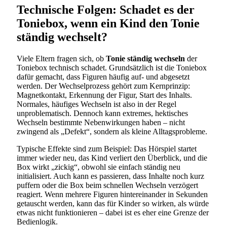
Technische Folgen: Schadet es der
Toniebox, wenn ein Kind den Tonie
ständig wechselt?
Viele Eltern fragen sich, ob
Tonie ständig wechseln
der
Toniebox technisch schadet. Grundsätzlich ist die Toniebox
dafür gemacht, dass Figuren häufig auf- und abgesetzt
werden. Der Wechselprozess gehört zum Kernprinzip:
Magnetkontakt, Erkennung der Figur, Start des Inhalts.
Normales, häufiges Wechseln ist also in der Regel
unproblematisch. Dennoch kann extremes, hektisches
Wechseln bestimmte Nebenwirkungen haben – nicht
zwingend als „Defekt“, sondern als kleine Alltagsprobleme.
Typische Effekte sind zum Beispiel: Das Hörspiel startet
immer wieder neu, das Kind verliert den Überblick, und die
Box wirkt „zickig“, obwohl sie einfach ständig neu
initialisiert. Auch kann es passieren, dass Inhalte noch kurz
puffern oder die Box beim schnellen Wechseln verzögert
reagiert. Wenn mehrere Figuren hintereinander in Sekunden
getauscht werden, kann das für Kinder so wirken, als würde
etwas nicht funktionieren – dabei ist es eher eine Grenze der
Bedienlogik.