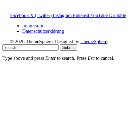
Provision – für dich bleibt der Preis gleich. Damit unterstützt
du den Betrieb und Erhalt von Toniebox-Ratgeber.de.
Facebook
X (Twitter)
Instagram
Pinterest
YouTube
Dribbble
Impressum
Datenschutzerklärung
© 2026 ThemeSphere. Designed by
ThemeSphere
.
Submit
Type above and press
Enter
to search. Press
Esc
to cancel.