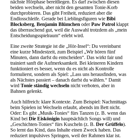
nächste Hörphase bereitliegen. Es darf zwischen diesen
beiden wechseln, aber nicht den gesamten Tonie-Korb
durchprobieren. Das gibt Freiheit, reduziert aber die
Endlosschleife. Gerade bei Lieblingsfiguren wie
Bibi
Blocksberg
,
Benjamin Blümchen
oder
Paw Patrol
klappt
das überraschend gut, weil die Auswahl trotzdem als „mein
Entscheidungsspielraum“ erlebt wird.
Eine zweite Strategie ist die „Hör-Insel“: Du vereinbarst
eine kurze Mindestzeit, zum Beispiel „Wir hören fünf
Minuten, dann darfst du entscheiden“. Das wirkt fair und
trainiert sanft die Aufmerksamkeit. Bei kleineren Kindern
funktioniert es besser, wenn du es nicht als Kontrolle
formulierst, sondern als Spiel: „Lass uns herausfinden, was
als Nächstes passiert – danach darfst du wählen.“ Damit
wird
Tonie ständig wechseln
nicht verboten, aber in
Bahnen gelenkt.
Auch hilfreich: klare Kontexte. Zum Beispiel: Nachmittags
beim Spielen ist Wechseln erlaubt, abends im Bett nicht.
Oder: Es gibt „Musik-Tonies“ fürs Tanzen (z. B. wenn das
Kind bei
Die Eiskönigin
hauptsächlich Songs will) und
„Geschichten-Tonies“ fürs Kuscheln (z. B.
Der Grüffelo
).
So lernt das Kind, dass Inhalte einen Zweck haben. Das
reduziert impulsives Springen, weil der Rahmen klar ist.