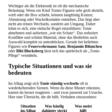
Wichtiger als die Elektronik ist oft die mechanische
Belastung: Wenn ein Kind Tonies Figuren sehr grob abzieht,
wirft oder die Box schiebt, können langfristig Kratzer,
Abnutzung oder Wackelkontakte entstehen. Das liegt aber
nicht am reinen Wechseln, sondern am Umgang. Daher
lohnt es sich, eine einfache Regel einzuführen: Tonie
abnehmen und aufsetzen „wie ein Schatz“. Das reduziert
Konflikte und schützt Material, ohne das Bedürfnis nach
Auswahl komplett zu unterdrücken. Gerade bei beliebten
Figuren wie
Feuerwehrmann Sam
,
Benjamin Blümchen
oder
Bibi Blocksberg
lässt sich das spielerisch als „Tonie-
Pflege“ vermitteln.
Typische Situationen und was sie
bedeuten
Im Alltag zeigt sich
Tonie ständig wechseln
oft in
wiederkehrenden Szenen. Wenn du diese Muster erkennst,
kannst du besser reagieren – und zwar passend zur Ursache.
Hier eine Übersicht, die dir hilft, Verhalten einzuordnen:
Situation
Was häufig
Was meist
im Alltag
dahinter steckt
hilft