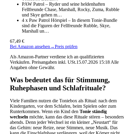
PAW Patrol – Ryder und seine heldenhaften
Fellfreunde Chase, Marshall, Rocky, Zuma, Rubble
und Skye gehen m…
4 x Paw Patrol Hörspiel – In diesem Tonie-Bundle
sind die Figuren der Fellfreunde Rubble, Skye,
Marshall un…
67,49 €
Bei Amazon ansehen
→
Preis prüfen
Als Amazon-Partner verdiene ich an qualifizierten
Verkäufen. Preisangaben inkl. USt.15.07.2026 15:18 Alle
Angaben ohne Gewähr.
Was bedeutet das für Stimmung,
Ruhephasen und Schlafrituale?
Viele Familien nutzen die Toniebox als Ritual: nach dem
Kindergarten, vor dem Schlafen, beim Spielen oder zum
Runterkommen. Wenn ein Kind den
Tonie ständig
wechseln
möchte, kann das diese Rituale stören – besonders
abends. Denn jeder Wechsel ist ein kleiner „Neustart“ für
das Gehirn: neue Reize, neue Stimmen, neue Musik. Das
kann die Einschlafphase verlängern, weil der Körper nicht