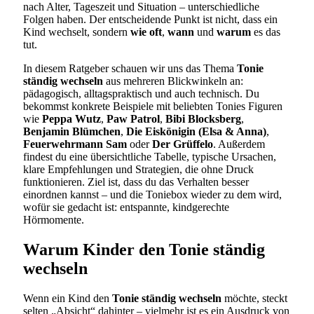
nach Alter, Tageszeit und Situation – unterschiedliche
Folgen haben. Der entscheidende Punkt ist nicht, dass ein
Kind wechselt, sondern
wie oft
,
wann
und
warum
es das
tut.
In diesem Ratgeber schauen wir uns das Thema
Tonie
ständig wechseln
aus mehreren Blickwinkeln an:
pädagogisch, alltagspraktisch und auch technisch. Du
bekommst konkrete Beispiele mit beliebten Tonies Figuren
wie
Peppa Wutz
,
Paw Patrol
,
Bibi Blocksberg
,
Benjamin Blümchen
,
Die Eiskönigin (Elsa & Anna)
,
Feuerwehrmann Sam
oder
Der Grüffelo
. Außerdem
findest du eine übersichtliche Tabelle, typische Ursachen,
klare Empfehlungen und Strategien, die ohne Druck
funktionieren. Ziel ist, dass du das Verhalten besser
einordnen kannst – und die Toniebox wieder zu dem wird,
wofür sie gedacht ist: entspannte, kindgerechte
Hörmomente.
Warum Kinder den Tonie ständig
wechseln
Wenn ein Kind den
Tonie ständig wechseln
möchte, steckt
selten „Absicht“ dahinter – vielmehr ist es ein Ausdruck von