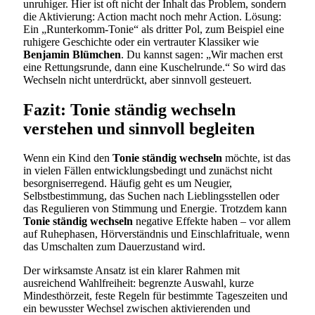
unruhiger. Hier ist oft nicht der Inhalt das Problem, sondern
die Aktivierung: Action macht noch mehr Action. Lösung:
Ein „Runterkomm-Tonie“ als dritter Pol, zum Beispiel eine
ruhigere Geschichte oder ein vertrauter Klassiker wie
Benjamin Blümchen
. Du kannst sagen: „Wir machen erst
eine Rettungsrunde, dann eine Kuschelrunde.“ So wird das
Wechseln nicht unterdrückt, aber sinnvoll gesteuert.
Fazit: Tonie ständig wechseln
verstehen und sinnvoll begleiten
Wenn ein Kind den
Tonie ständig wechseln
möchte, ist das
in vielen Fällen entwicklungsbedingt und zunächst nicht
besorgniserregend. Häufig geht es um Neugier,
Selbstbestimmung, das Suchen nach Lieblingsstellen oder
das Regulieren von Stimmung und Energie. Trotzdem kann
Tonie ständig wechseln
negative Effekte haben – vor allem
auf Ruhephasen, Hörverständnis und Einschlafrituale, wenn
das Umschalten zum Dauerzustand wird.
Der wirksamste Ansatz ist ein klarer Rahmen mit
ausreichend Wahlfreiheit: begrenzte Auswahl, kurze
Mindesthörzeit, feste Regeln für bestimmte Tageszeiten und
ein bewusster Wechsel zwischen aktivierenden und