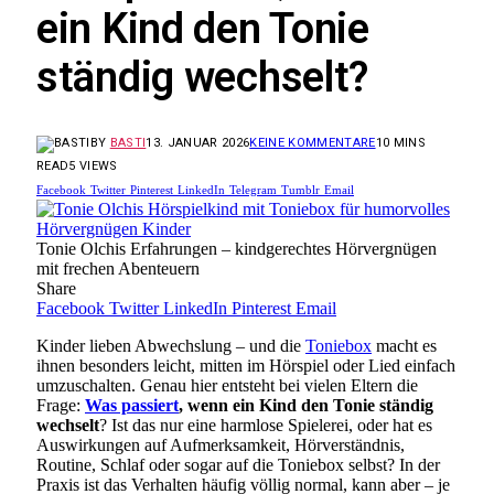
ein Kind den Tonie
ständig wechselt?
BY
BASTI
13. JANUAR 2026
KEINE KOMMENTARE
10 MINS
READ
5
VIEWS
Facebook
Twitter
Pinterest
LinkedIn
Telegram
Tumblr
Email
Tonie Olchis Erfahrungen – kindgerechtes Hörvergnügen
mit frechen Abenteuern
Share
Facebook
Twitter
LinkedIn
Pinterest
Email
Kinder lieben Abwechslung – und die
Toniebox
macht es
ihnen besonders leicht, mitten im Hörspiel oder Lied einfach
umzuschalten. Genau hier entsteht bei vielen Eltern die
Frage:
Was passiert
, wenn ein Kind den Tonie ständig
wechselt
? Ist das nur eine harmlose Spielerei, oder hat es
Auswirkungen auf Aufmerksamkeit, Hörverständnis,
Routine, Schlaf oder sogar auf die Toniebox selbst? In der
Praxis ist das Verhalten häufig völlig normal, kann aber – je