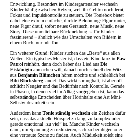
Entwicklung. Besonders im Kindergartenalter wechseln
Kinder häufig zwischen Reizen, weil ihr Gehirn noch lernt,
Fokus und Impulskontrolle zu steuern. Die Toniebox bietet
dabei eine extrem einfache, direkte Belohnung: Figur runter,
neue Figur drauf, sofort neues Geräusch, neue Musik, neue
Story. Diese unmittelbare Rückmeldung ist für Kinder
faszinierend – ähnlich wie das Umschalten von Bildern in
einem Buch, nur mit Ton.
Ein weiterer Grund: Kinder suchen das „Beste“ aus allen
Welten. Ein typisches Muster ist, dass ein Kind kurz in
Paw
Patrol
reinhört, dann doch lieber das Lied aus
Die
Eiskönigin
anmachen will, danach noch schnell den Witz
aus
Benjamin Blümchen
hören möchte und schließlich bei
Bibi Blocksberg
landet. Das wirkt sprunghaft, ist aber oft
schlicht Neugier und das Bedürfnis nach Kontrolle. Gerade
in Phasen, in denen viel im Alltag vorgegeben ist, kann das
selbstständige Entscheiden über Hörinhalte eine Art Mini-
Selbstwirksamkeit sein.
Außerdem kann
Tonie ständig wechseln
ein Zeichen dafür
sein, dass das aktuelle Hörspiel zu lang, zu komplex oder
gerade emotional „zu viel“ ist. Manche Kinder wechseln
dann, um Spannung zu reduzieren, sich zu beruhigen oder
eine vertraute Szene zu finden. Auch Müdigkeit spielt eine