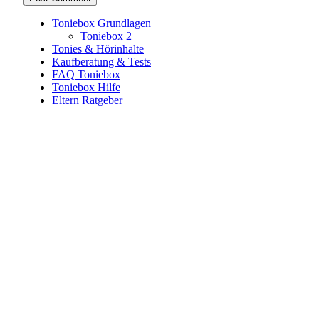
Toniebox Grundlagen
Toniebox 2
Tonies & Hörinhalte
Kaufberatung & Tests
FAQ Toniebox
Toniebox Hilfe
Eltern Ratgeber
Toniebox-Ratgeber.de ist ein unabhängiger Ratgeber und
steht in keiner geschäftlichen oder organisatorischen
Verbindung zur Tonies GmbH. Alle genannten Marken- und
Produktnamen dienen ausschließlich der Information und
gehören ihren jeweiligen Rechteinhabern. Hinweis: Weitere
Informationen findest du auf der offiziellen Website der
Tonies GmbH
.
Toniebox-ratgeber.de ist dein unabhängiger Eltern-Ratgeber
rund um die Toniebox: Kaufberatung, Tonies-
Empfehlungen, Problemlösungen und praktische Tipps für
den Familienalltag. Alle Inhalte sind verständlich, praxisnah
und darauf ausgelegt, dir schnelle Antworten und klare
Entscheidungen zu ermöglichen.
Hinweis zu Affiliate-Links
Einige Links auf dieser Website sind Affiliate-Links. Wenn
du darüber etwas kaufst, erhalte ich ggf. eine kleine