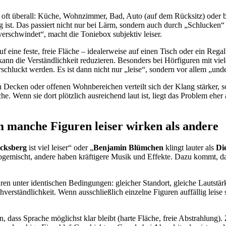
t oft überall: Küche, Wohnzimmer, Bad, Auto (auf dem Rücksitz) oder b
 ist. Das passiert nicht nur bei Lärm, sondern auch durch „Schlucken“
erschwindet“, macht die Toniebox subjektiv leiser.
auf eine feste, freie Fläche – idealerweise auf einen Tisch oder ein Rega
 kann die Verständlichkeit reduzieren. Besonders bei Hörfiguren mit vi
chluckt werden. Es ist dann nicht nur „leise“, sondern vor allem „unde
Decken oder offenen Wohnbereichen verteilt sich der Klang stärker, s
äche. Wenn sie dort plötzlich ausreichend laut ist, liegt das Problem eh
m manche Figuren leiser wirken als andere
ocksberg
ist viel leiser“ oder „
Benjamin Blümchen
klingt lauter als
Di
 abgemischt, andere haben kräftigere Musik und Effekte. Dazu kommt, d
uren unter identischen Bedingungen: gleicher Standort, gleiche Lautst
rständlichkeit. Wenn ausschließlich einzelne Figuren auffällig leise s
ren, dass Sprache möglichst klar bleibt (harte Fläche, freie Abstrahlu