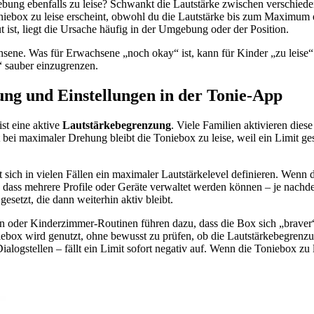
gebung ebenfalls zu leise? Schwankt die Lautstärke zwischen verschie
iebox zu leise erscheint, obwohl du die Lautstärke bis zum Maximum er
st, liegt die Ursache häufig in der Umgebung oder der Position.
sene. Was für Erwachsene „noch okay“ ist, kann für Kinder „zu leise“ 
“ sauber einzugrenzen.
ung und Einstellungen in der Tonie-App
st eine aktive
Lautstärkebegrenzung
. Viele Familien aktivieren die
bst bei maximaler Drehung bleibt die Toniebox zu leise, weil ein Limit g
 sich in vielen Fällen ein maximaler Lautstärkelevel definieren. Wenn d
uf, dass mehrere Profile oder Geräte verwaltet werden können – je nach
setzt, die dann weiterhin aktiv bleibt.
n oder Kinderzimmer-Routinen führen dazu, dass die Box sich „braver“ 
niebox wird genutzt, ohne bewusst zu prüfen, ob die Lautstärkebegrenz
Dialogstellen – fällt ein Limit sofort negativ auf. Wenn die Toniebox zu