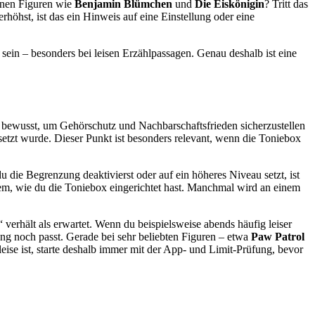
denen Figuren wie
Benjamin Blümchen
und
Die Eiskönigin
? Tritt das
höhst, ist das ein Hinweis auf eine Einstellung oder eine
sein – besonders bei leisen Erzählpassagen. Genau deshalb ist eine
se bewusst, um Gehörschutz und Nachbarschaftsfrieden sicherzustellen
esetzt wurde. Dieser Punkt ist besonders relevant, wenn die Toniebox
u die Begrenzung deaktivierst oder auf ein höheres Niveau setzt, ist
dem, wie du die Toniebox eingerichtet hast. Manchmal wird an einem
verhält als erwartet. Wenn du beispielsweise abends häufig leiser
ung noch passt. Gerade bei sehr beliebten Figuren – etwa
Paw Patrol
 leise ist, starte deshalb immer mit der App- und Limit-Prüfung, bevor