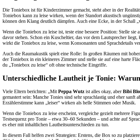
Die Toniebox ist für Kinderzimmer gemacht, steht aber in der Realitä
Toniebox kann zu leise wirken, wenn der Standort akustisch ungünstig
können den Klang deutlich dämpfen. Auch eine Ecke, in der Schall „v
Wenn die Toniebox zu leise ist, teste eine bessere Position: Stelle sie 
davor stehen. Schon ein Kuscheltier, das vor dem Lautsprecher liegt,
wirkt die Toniebox zu leise, wenn Konsonanten und Sprachdetails vers
Auch die Raumakustik spielt eine Rolle: In großen Räumen mit hohen 
der Toniebox in ein kleineres Zimmer und stelle sie auf eine harte Fl
du „Toniebox zu leise“ oft ohne technische Eingriffe.
Unterschiedliche Lautheit je Tonie: Waru
Viele Eltern berichten: „Mit
Peppa Wutz
ist alles okay, aber
Bibi Bl
gemastert sein: Manche Tonies sind sehr sprachlastig und eher sanft
Erzählerstimme kann „leiser“ wirken als helle Stimmen oder Musik.
Wenn die Toniebox zu leise erscheint, vergleiche gezielt mehrere Fig
Testsequenz pro Tonie – etwa 30–60 Sekunden – und achte auf Sprachve
es eher mit inhaltlichen Lautheitsunterschieden zu tun.
In diesem Fall helfen zwei Strategien: Erstens, die Box so zu platzie