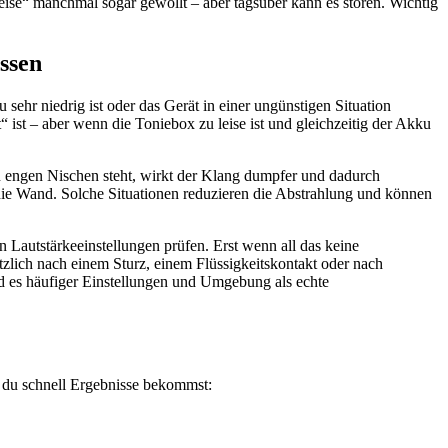
leise“ manchmal sogar gewollt – aber tagsüber kann es stören. Wichtig
ssen
ehr niedrig ist oder das Gerät in einer ungünstigen Situation
ist – aber wenn die Toniebox zu leise ist und gleichzeitig der Akku
 engen Nischen steht, wirkt der Klang dumpfer und dadurch
n die Wand. Solche Situationen reduzieren die Abstrahlung und können
 Lautstärkeeinstellungen prüfen. Erst wenn all das keine
ötzlich nach einem Sturz, einem Flüssigkeitskontakt oder nach
sind es häufiger Einstellungen und Umgebung als echte
it du schnell Ergebnisse bekommst: