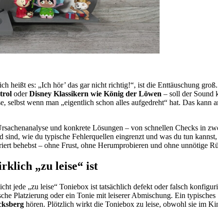
h heißt es: „Ich hör’ das gar nicht richtig!“, ist die Enttäuschung gro
trol
oder
Disney Klassikern wie König der Löwen
– soll der Sound k
ise, selbst wenn man „eigentlich schon alles aufgedreht“ hat. Das kann 
Ursachenanalyse und konkrete Lösungen – von schnellen Checks in zw
sind, wie du typische Fehlerquellen eingrenzt und was du tun kannst, we
kturiert behebst – ohne Frust, ohne Herumprobieren und ohne unnötige 
klich „zu leise“ ist
cht jede „zu leise“ Toniebox ist tatsächlich defekt oder falsch konfigur
e Platzierung oder ein Tonie mit leiserer Abmischung. Ein typisches 
cksberg
hören. Plötzlich wirkt die Toniebox zu leise, obwohl sie im K