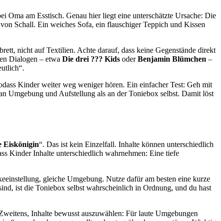
ei Oma am Esstisch. Genau hier liegt eine unterschätzte Ursache: Die
 von Schall. Ein weiches Sofa, ein flauschiger Teppich und Kissen
lbrett, nicht auf Textilien. Achte darauf, dass keine Gegenstände direkt
elen Dialogen – etwa
Die drei ??? Kids
oder
Benjamin Blümchen
–
utlich“.
odass Kinder weiter weg weniger hören. Ein einfacher Test: Geh mit
er an Umgebung und Aufstellung als an der Toniebox selbst. Damit löst
e Eiskönigin
“. Das ist kein Einzelfall. Inhalte können unterschiedlich
ass Kinder Inhalte unterschiedlich wahrnehmen: Eine tiefe
ärkeeinstellung, gleiche Umgebung. Nutze dafür am besten eine kurze
ind, ist die Toniebox selbst wahrscheinlich in Ordnung, und du hast
ng). Zweitens, Inhalte bewusst auszuwählen: Für laute Umgebungen