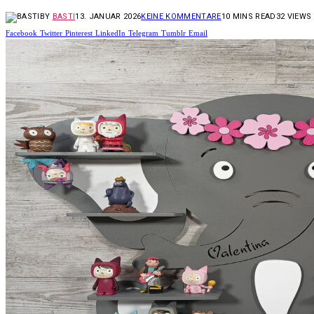
BY
BASTI
13. JANUAR 2026
KEINE KOMMENTARE
10 MINS READ
32
VIEWS
Facebook
Twitter
Pinterest
LinkedIn
Telegram
Tumblr
Email