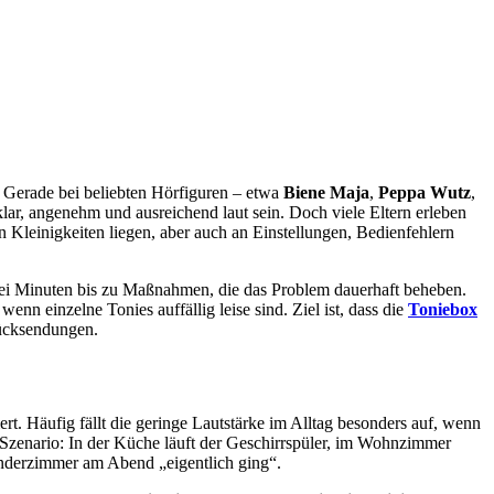
ß. Gerade bei beliebten Hörfiguren – etwa
Biene Maja
,
Peppa Wutz
,
lar, angenehm und ausreichend laut sein. Doch viele Eltern erleben
an Kleinigkeiten liegen, aber auch an Einstellungen, Bedienfehlern
ei Minuten bis zu Maßnahmen, die das Problem dauerhaft beheben.
nn einzelne Tonies auffällig leise sind. Ziel ist, dass die
Toniebox
Rücksendungen.
iert. Häufig fällt die geringe Lautstärke im Alltag besonders auf, wenn
Szenario: In der Küche läuft der Geschirrspüler, im Wohnzimmer
inderzimmer am Abend „eigentlich ging“.