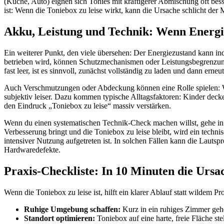
(Küche, Auto) eignen sich Tonies mit kräftigerer Abmischung oft bess
ist: Wenn die Toniebox zu leise wirkt, kann die Ursache schlicht der M
Akku, Leistung und Technik: Wenn Energi
Ein weiterer Punkt, den viele übersehen: Der Energiezustand kann in
betrieben wird, können Schutzmechanismen oder Leistungsbegrenzungen
fast leer, ist es sinnvoll, zunächst vollständig zu laden und dann erneut
Auch Verschmutzungen oder Abdeckung können eine Rolle spielen: We
subjektiv leiser. Dazu kommen typische Alltagsfaktoren: Kinder decke
den Eindruck „Toniebox zu leise“ massiv verstärken.
Wenn du einen systematischen Technik-Check machen willst, gehe in ei
Verbesserung bringt und die Toniebox zu leise bleibt, wird ein techni
intensiver Nutzung aufgetreten ist. In solchen Fällen kann die Lautsp
Hardwaredefekte.
Praxis-Checkliste: In 10 Minuten die Ursa
Wenn die Toniebox zu leise ist, hilft ein klarer Ablauf statt wildem P
Ruhige Umgebung schaffen:
Kurz in ein ruhiges Zimmer geh
Standort optimieren:
Toniebox auf eine harte, freie Fläche stel