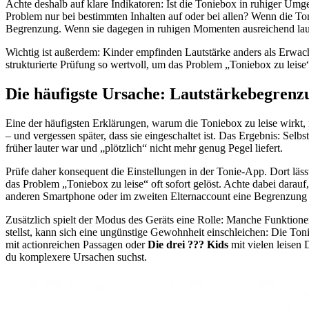
Achte deshalb auf klare Indikatoren: Ist die Toniebox in ruhiger Um
Problem nur bei bestimmten Inhalten auf oder bei allen? Wenn die Ton
Begrenzung. Wenn sie dagegen in ruhigen Momenten ausreichend laut i
Wichtig ist außerdem: Kinder empfinden Lautstärke anders als Erwach
strukturierte Prüfung so wertvoll, um das Problem „Toniebox zu leise
Die häufigste Ursache: Lautstärkebegrenz
Eine der häufigsten Erklärungen, warum die Toniebox zu leise wirkt, i
– und vergessen später, dass sie eingeschaltet ist. Das Ergebnis: Sel
früher lauter war und „plötzlich“ nicht mehr genug Pegel liefert.
Prüfe daher konsequent die Einstellungen in der Tonie-App. Dort lässt
das Problem „Toniebox zu leise“ oft sofort gelöst. Achte dabei dara
anderen Smartphone oder im zweiten Elternaccount eine Begrenzung ge
Zusätzlich spielt der Modus des Geräts eine Rolle: Manche Funktione
stellst, kann sich eine ungünstige Gewohnheit einschleichen: Die To
mit actionreichen Passagen oder
Die drei ??? Kids
mit vielen leisen 
du komplexere Ursachen suchst.