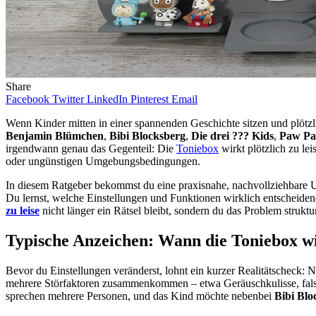
Share
Facebook
Twitter
LinkedIn
Pinterest
Email
Wenn Kinder mitten in einer spannenden Geschichte sitzen und plötzlic
Benjamin Blümchen
,
Bibi Blocksberg
,
Die drei ??? Kids
,
Paw Pa
irgendwann genau das Gegenteil: Die
Toniebox
wirkt plötzlich zu le
oder ungünstigen Umgebungsbedingungen.
In diesem Ratgeber bekommst du eine praxisnahe, nachvollziehbare 
Du lernst, welche Einstellungen und Funktionen wirklich entscheidend 
zu leise
nicht länger ein Rätsel bleibt, sondern du das Problem stru
Typische Anzeichen: Wann die Toniebox wir
Bevor du Einstellungen veränderst, lohnt ein kurzer Realitätscheck: Ni
mehrere Störfaktoren zusammenkommen – etwa Geräuschkulisse, falsch
sprechen mehrere Personen, und das Kind möchte nebenbei
Bibi Blo