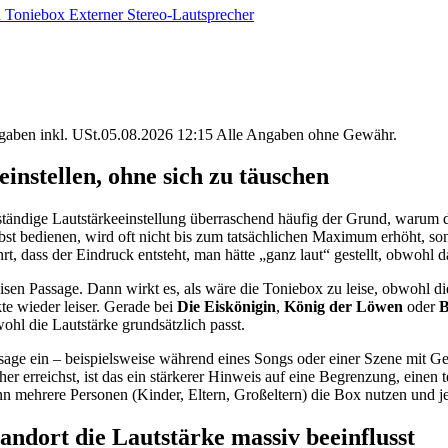
 Toniebox Externer Stereo-Lautsprecher
angaben inkl. USt.05.08.2026 12:15 Alle Angaben ohne Gewähr.
instellen, ohne sich zu täuschen
llständige Lautstärkeeinstellung überraschend häufig der Grund, warum 
bst bedienen, wird oft nicht bis zum tatsächlichen Maximum erhöht, so
t, dass der Eindruck entsteht, man hätte „ganz laut“ gestellt, obwohl
isen Passage. Dann wirkt es, als wäre die Toniebox zu leise, obwohl die
te wieder leiser. Gerade bei
Die Eiskönigin
,
König der Löwen
oder
B
ohl die Lautstärke grundsätzlich passt.
assage ein – beispielsweise während eines Songs oder einer Szene mit
r erreichst, ist das ein stärkerer Hinweis auf eine Begrenzung, einen
nn mehrere Personen (Kinder, Eltern, Großeltern) die Box nutzen und je
dort die Lautstärke massiv beeinflusst