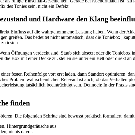
er als ruhige Einschlaf-Geschichten. Gerade bei Abendritualen ist „zu 
ix des Tonies sein, nicht ein Defekt.
ezustand und Hardware den Klang beeinflu
direkt Einfluss auf die wahrgenommene Leistung haben. Wenn der Akku s
 greifen. Das bedeutet nicht automatisch, dass die Toniebox „kaputt“ 
 zu testen.
nn Öffnungen verdeckt sind, Staub sich absetzt oder die Toniebox in
n die Box mit einer Decke zu, stellen sie unter ein Bett oder direkt a
ner festen Reihenfolge vor: erst laden, dann Standort optimieren, dann
sches Problem wahrscheinlicher. Relevant ist auch, ob das Verhalten pl
recherleistung tatsächlich beeinträchtigt sein. Dennoch: In der Praxis 
che finden
robieren. Die folgenden Schritte sind bewusst praktisch formuliert, dam
en, Hintergrundgeräusche aus.
len, nichts davor.