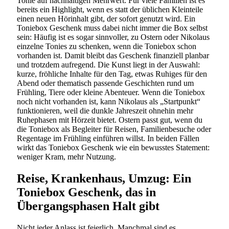
Tonie auf nachhaltigen Mehrwert. Für viele Familien ist es
bereits ein Highlight, wenn es statt der üblichen Kleinteile
einen neuen Hörinhalt gibt, der sofort genutzt wird. Ein
Toniebox Geschenk muss dabei nicht immer die Box selbst
sein: Häufig ist es sogar sinnvoller, zu Ostern oder Nikolaus
einzelne Tonies zu schenken, wenn die Toniebox schon
vorhanden ist. Damit bleibt das Geschenk finanziell planbar
und trotzdem aufregend. Die Kunst liegt in der Auswahl:
kurze, fröhliche Inhalte für den Tag, etwas Ruhiges für den
Abend oder thematisch passende Geschichten rund um
Frühling, Tiere oder kleine Abenteuer. Wenn die Toniebox
noch nicht vorhanden ist, kann Nikolaus als „Startpunkt“
funktionieren, weil die dunkle Jahreszeit ohnehin mehr
Ruhephasen mit Hörzeit bietet. Ostern passt gut, wenn du
die Toniebox als Begleiter für Reisen, Familienbesuche oder
Regentage im Frühling einführen willst. In beiden Fällen
wirkt das Toniebox Geschenk wie ein bewusstes Statement:
weniger Kram, mehr Nutzung.
Reise, Krankenhaus, Umzug: Ein
Toniebox Geschenk, das in
Übergangsphasen Halt gibt
Nicht jeder Anlass ist feierlich. Manchmal sind es