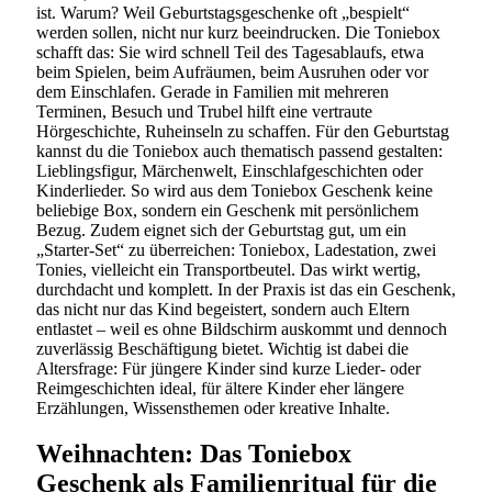
ist. Warum? Weil Geburtstagsgeschenke oft „bespielt“
werden sollen, nicht nur kurz beeindrucken. Die Toniebox
schafft das: Sie wird schnell Teil des Tagesablaufs, etwa
beim Spielen, beim Aufräumen, beim Ausruhen oder vor
dem Einschlafen. Gerade in Familien mit mehreren
Terminen, Besuch und Trubel hilft eine vertraute
Hörgeschichte, Ruheinseln zu schaffen. Für den Geburtstag
kannst du die Toniebox auch thematisch passend gestalten:
Lieblingsfigur, Märchenwelt, Einschlafgeschichten oder
Kinderlieder. So wird aus dem Toniebox Geschenk keine
beliebige Box, sondern ein Geschenk mit persönlichem
Bezug. Zudem eignet sich der Geburtstag gut, um ein
„Starter-Set“ zu überreichen: Toniebox, Ladestation, zwei
Tonies, vielleicht ein Transportbeutel. Das wirkt wertig,
durchdacht und komplett. In der Praxis ist das ein Geschenk,
das nicht nur das Kind begeistert, sondern auch Eltern
entlastet – weil es ohne Bildschirm auskommt und dennoch
zuverlässig Beschäftigung bietet. Wichtig ist dabei die
Altersfrage: Für jüngere Kinder sind kurze Lieder- oder
Reimgeschichten ideal, für ältere Kinder eher längere
Erzählungen, Wissensthemen oder kreative Inhalte.
Weihnachten: Das Toniebox
Geschenk als Familienritual für die