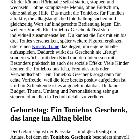
Kinder können Hörinhalte selbst starten, stoppen und
wechseln – ohne komplizierte Menüs, ohne Bildschirm,
ohne ständige Hilfe. Das macht die Toniebox für Familien
attraktiv, die alltagstaugliche Unterhaltung suchen und
gleichzeitig Wert auf kindgerechte Bedienung legen. Ein
weiterer Vorteil: Ein Toniebox Geschenk lässt sich
individuell zusammenstellen. Du kannst die Box mit ein bis
drei Tonies verschenken, später weitere Figuren ergänzen
oder einen
Kreativ-Tonie
dazulegen, um eigene Inhalte
aufzuspielen. Dadurch wirkt das Geschenk nie „fertig“,
sondern wächst mit dem Kind und den Interessen mit.
Besonders praktisch ist auch der soziale Effekt: Viele Kinder
kennen die Toniebox aus Kita, Freundeskreis oder
Verwandtschaft – ein Toniebox Geschenk sorgt dann für
echte Vorfreude, weil die Idee bereits positiv aufgeladen ist.
Und für Schenkende ist es angenehm planbar: Du kannst
Budget, Thema, Umfang und Personalisierung sehr gut
steuern, ohne dich in Technikdetails zu verlieren.
Geburtstag: Ein Toniebox Geschenk,
das lange im Alltag bleibt
Der Geburtstag ist der Klassiker – und gleichzeitig ein
Anlass, bei dem ein
Toniebox Geschenk
besonders sinnvoll