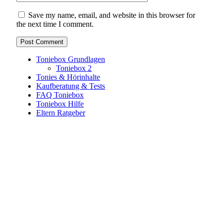
Save my name, email, and website in this browser for
the next time I comment.
Toniebox Grundlagen
Toniebox 2
Tonies & Hörinhalte
Kaufberatung & Tests
FAQ Toniebox
Toniebox Hilfe
Eltern Ratgeber
Toniebox-Ratgeber.de ist ein unabhängiger Ratgeber und
steht in keiner geschäftlichen oder organisatorischen
Verbindung zur Tonies GmbH. Alle genannten Marken- und
Produktnamen dienen ausschließlich der Information und
gehören ihren jeweiligen Rechteinhabern. Hinweis: Weitere
Informationen findest du auf der offiziellen Website der
Tonies GmbH
.
Toniebox-ratgeber.de ist dein unabhängiger Eltern-Ratgeber
rund um die Toniebox: Kaufberatung, Tonies-
Empfehlungen, Problemlösungen und praktische Tipps für
den Familienalltag. Alle Inhalte sind verständlich, praxisnah