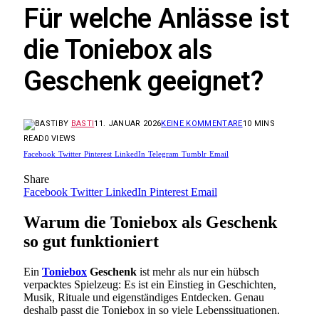
Für welche Anlässe ist
die Toniebox als
Geschenk geeignet?
BY
BASTI
11. JANUAR 2026
KEINE KOMMENTARE
10 MINS
READ
0
VIEWS
Facebook
Twitter
Pinterest
LinkedIn
Telegram
Tumblr
Email
Share
Facebook
Twitter
LinkedIn
Pinterest
Email
Warum die Toniebox als Geschenk
so gut funktioniert
Ein
Toniebox
Geschenk
ist mehr als nur ein hübsch
verpacktes Spielzeug: Es ist ein Einstieg in Geschichten,
Musik, Rituale und eigenständiges Entdecken. Genau
deshalb passt die Toniebox in so viele Lebenssituationen.