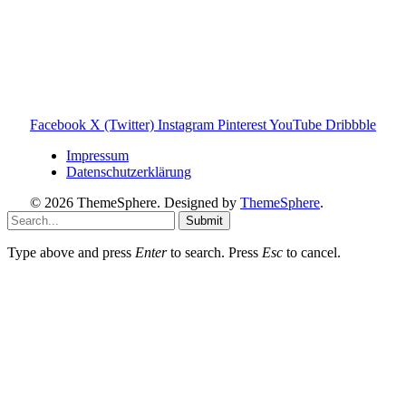
und darauf ausgelegt, dir schnelle Antworten und klare
Entscheidungen zu ermöglichen.
Hinweis zu Affiliate-Links
Einige Links auf dieser Website sind Affiliate-Links. Wenn
du darüber etwas kaufst, erhalte ich ggf. eine kleine
Provision – für dich bleibt der Preis gleich. Damit unterstützt
du den Betrieb und Erhalt von Toniebox-Ratgeber.de.
Facebook
X (Twitter)
Instagram
Pinterest
YouTube
Dribbble
Impressum
Datenschutzerklärung
© 2026 ThemeSphere. Designed by
ThemeSphere
.
Submit
Type above and press
Enter
to search. Press
Esc
to cancel.