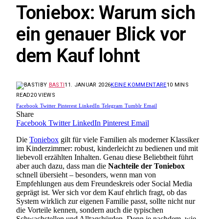
Toniebox: Warum sich
ein genauer Blick vor
dem Kauf lohnt
BY
BASTI
11. JANUAR 2026
KEINE KOMMENTARE
10 MINS
READ
20
VIEWS
Facebook
Twitter
Pinterest
LinkedIn
Telegram
Tumblr
Email
Share
Facebook
Twitter
LinkedIn
Pinterest
Email
Die
Toniebox
gilt für viele Familien als moderner Klassiker
im Kinderzimmer: robust, kinderleicht zu bedienen und mit
liebevoll erzählten Inhalten. Genau diese Beliebtheit führt
aber auch dazu, dass man die
Nachteile der Toniebox
schnell übersieht – besonders, wenn man von
Empfehlungen aus dem Freundeskreis oder Social Media
geprägt ist. Wer sich vor dem Kauf ehrlich fragt, ob das
System wirklich zur eigenen Familie passt, sollte nicht nur
die Vorteile kennen, sondern auch die typischen
Schwachstellen und Alltagshürden. Denn je nachdem, wie