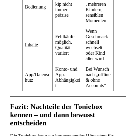
kip nicht
, mehreren
Bedienung
immer
Kindern,
präzise
sensiblen
Momenten
Wenn
Fehlkäufe
Geschmack
möglich,
schnell
Inhalte
Qualität
wechselt
variiert
oder Kind
älter wird
Konto- und
Bei Wunsch
App/Datensc
App-
nach „offline
hutz
Abhängigkei
& ohne
t
Accounts“
Fazit: Nachteile der Toniebox
kennen – und dann bewusst
entscheiden
Die Toniebox kann ein hervorragendes Hörsystem für