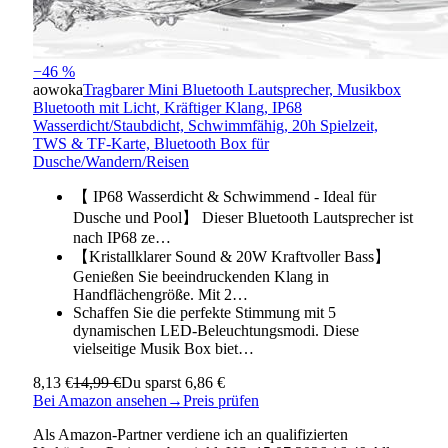
−46 %
aowoka
Tragbarer Mini Bluetooth Lautsprecher, Musikbox
Bluetooth mit Licht, Kräftiger Klang, IP68
Wasserdicht/Staubdicht, Schwimmfähig, 20h Spielzeit,
TWS & TF-Karte, Bluetooth Box für
Dusche/Wandern/Reisen
【 IP68 Wasserdicht & Schwimmend - Ideal für
Dusche und Pool】 Dieser Bluetooth Lautsprecher ist
nach IP68 ze…
【Kristallklarer Sound & 20W Kraftvoller Bass】
Genießen Sie beeindruckenden Klang in
Handflächengröße. Mit 2…
Schaffen Sie die perfekte Stimmung mit 5
dynamischen LED-Beleuchtungsmodi. Diese
vielseitige Musik Box biet…
8,13 €
14,99 €
Du sparst 6,86 €
Bei Amazon ansehen
→
Preis prüfen
Als Amazon-Partner verdiene ich an qualifizierten