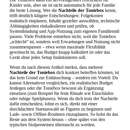
Kinder sein, aber sie ist nicht automatisch für jede Familie
die beste Lösung. Wer die
Nachteile der Toniebox
kennt,
trifft deutlich klügere Entscheidungen: Folgekosten
realistisch einplanen, Inhalte gezielter auswählen, technische
Abhängigkeiten einkalkulieren und prüfen, ob
Systembindung und App-Nutzung zum eigenen Familienstil
passen. Viele Probleme entstehen nicht, weil die Toniebox
„schlecht“ ist, sondern weil Erwartungen und Nutzung nicht
zusammenpassen – etwa wenn maximale Flexibilität
gewünscht ist, das Budget knapp kalkuliert ist oder das
Gerät ohne jedes Setup funktionieren soll.
Wenn du nach diesem Artikel merkst, dass mehrere
Nachteile der Toniebox
dich konkret betreffen könnten, ist
das kein Grund zur Enttäuschung – sondern ein Vorteil: Du
kannst Alternativen vergleichen, ein realistisches Budget
festlegen oder die Toniebox bewusst als Ergänzung
einsetzen (zum Beispiel für feste Rituale wie Einschlafen
oder ruhige Spielphasen). Wenn du dich trotz der Nachteile
dafür entscheidest, lohnt es sich, direkt mit einer
durchdachten Startauswahl an Figuren zu beginnen und
Lade- sowie Offline-Routinen einzuplanen. So holst du das
Beste aus dem System heraus – ohne später von den
typischen Stolpersteinen überrascht zu werden.