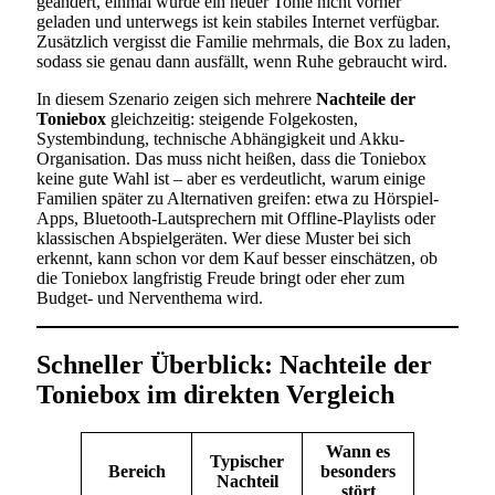
geändert, einmal wurde ein neuer Tonie nicht vorher
geladen und unterwegs ist kein stabiles Internet verfügbar.
Zusätzlich vergisst die Familie mehrmals, die Box zu laden,
sodass sie genau dann ausfällt, wenn Ruhe gebraucht wird.
In diesem Szenario zeigen sich mehrere
Nachteile der
Toniebox
gleichzeitig: steigende Folgekosten,
Systembindung, technische Abhängigkeit und Akku-
Organisation. Das muss nicht heißen, dass die Toniebox
keine gute Wahl ist – aber es verdeutlicht, warum einige
Familien später zu Alternativen greifen: etwa zu Hörspiel-
Apps, Bluetooth-Lautsprechern mit Offline-Playlists oder
klassischen Abspielgeräten. Wer diese Muster bei sich
erkennt, kann schon vor dem Kauf besser einschätzen, ob
die Toniebox langfristig Freude bringt oder eher zum
Budget- und Nerventhema wird.
Schneller Überblick: Nachteile der
Toniebox im direkten Vergleich
Wann es
Typischer
Bereich
besonders
Nachteil
stört