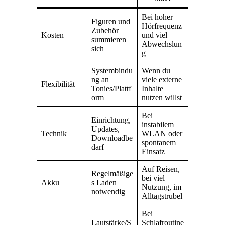
Bei hoher
Figuren und
Hörfrequenz
Zubehör
Kosten
und viel
summieren
Abwechslun
sich
g
Systembindu
Wenn du
ng an
viele externe
Flexibilität
Tonies/Plattf
Inhalte
orm
nutzen willst
Bei
Einrichtung,
instabilem
Updates,
Technik
WLAN oder
Downloadbe
spontanem
darf
Einsatz
Auf Reisen,
Regelmäßige
bei viel
Akku
s Laden
Nutzung, im
notwendig
Alltagstrubel
Bei
Lautstärke/S
Schlafroutine