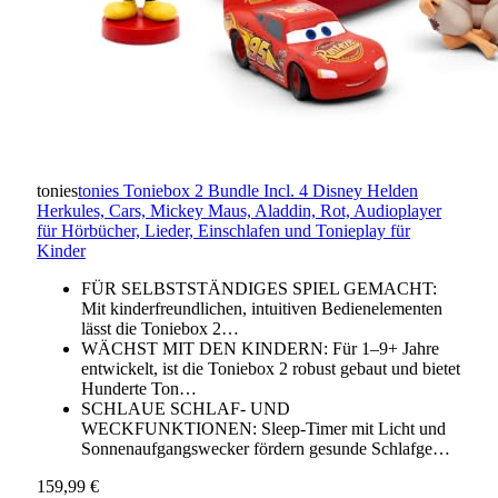
tonies
tonies Toniebox 2 Bundle Incl. 4 Disney Helden
Herkules, Cars, Mickey Maus, Aladdin, Rot, Audioplayer
für Hörbücher, Lieder, Einschlafen und Tonieplay für
Kinder
FÜR SELBSTSTÄNDIGES SPIEL GEMACHT:
Mit kinderfreundlichen, intuitiven Bedienelementen
lässt die Toniebox 2…
WÄCHST MIT DEN KINDERN: Für 1–9+ Jahre
entwickelt, ist die Toniebox 2 robust gebaut und bietet
Hunderte Ton…
SCHLAUE SCHLAF- UND
WECKFUNKTIONEN: Sleep-Timer mit Licht und
Sonnenaufgangswecker fördern gesunde Schlafge…
159,99 €