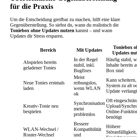
für die Praxis
Um die Entscheidung greifbar zu machen, hilft eine klare
Gegenüberstellung. So siehst du, wann du realistisch die
Toniebox ohne Updates nutzen
kannst – und wann
Updates dir Stress ersparen.
Toniebox o
Bereich
Mit Updates
Updates nu
In der Regel
Häufig stabil, 
Abspielen bereits
stabil, inkl.
Inhalte bereits a
geladener Tonies
Bugfixes
Box sind
Meist
Kann scheitern
Neue Tonies erstmals
reibungslos,
System zu alt o
laden
wenn WLAN
Update verlangt
ok
Oft eingeschrän
Synchronisation
Kreativ-Tonie neu
Upload/Synchr
meist
bespielen
Online-Funktio
problemlos
benötigt
Bessere
Höhere
WLAN-Wechsel /
Kompatibilität
Störanfälligkeit,
Router-Wechsel
und