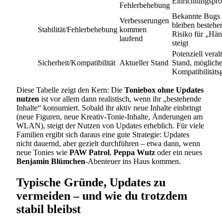
Einrichtungspr
Fehlerbehebung
Bekannte Bugs
Verbesserungen
bleiben bestehe
Stabilität/Fehlerbehebung
kommen
Risiko für „Hä
laufend
steigt
Potenziell veralt
Sicherheit/Kompatibilität
Aktueller Stand
Stand, möglich
Kompatibilitäts
Diese Tabelle zeigt den Kern: Die
Toniebox ohne Updates
nutzen
ist vor allem dann realistisch, wenn ihr „bestehende
Inhalte“ konsumiert. Sobald ihr aktiv neue Inhalte einbringt
(neue Figuren, neue Kreativ-Tonie-Inhalte, Änderungen am
WLAN), steigt der Nutzen von Updates erheblich. Für viele
Familien ergibt sich daraus eine gute Strategie: Updates
nicht dauernd, aber gezielt durchführen – etwa dann, wenn
neue Tonies wie
PAW Patrol
,
Peppa Wutz
oder ein neues
Benjamin Blümchen
-Abenteuer ins Haus kommen.
Typische Gründe, Updates zu
vermeiden – und wie du trotzdem
stabil bleibst