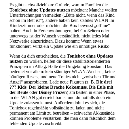
Es gibt nachvollziehbare Gründe, warum Familien die
Toniebox ohne Updates nutzen
möchten: Manche wollen
Unterbrechungen vermeiden („Bitte nicht, wenn das Kind
schon im Bett ist“), andere haben kein stabiles WLAN im
Kinderzimmer oder möchten die Box bewusst „offline“
halten. Auch in Ferienwohnungen, bei Großeltern oder
unterwegs ist der Wunsch verständlich, nicht jedes Mal
Netzwerke einzurichten. Dazu kommt: Wenn etwas
funktioniert, wirkt ein Update wie ein unnötiges Risiko.
Wenn du dich entscheidest, die
Toniebox ohne Updates
nutzen
zu wollen, helfen dir diese stabilitätsorientierten
Prinzipien im Alltag: Halte die Umgebung konstant. Das
bedeutet vor allem: kein ständiger WLAN-Wechsel, keine
häufigen Resets, und neue Tonies nicht „zwischen Tür und
Angel“ ausprobieren. Lade neue Figuren (z. B.
Die drei
??? Kids
,
Der kleine Drache Kokosnuss
,
Die Eule mit
der Beule
oder
Disney Frozen
) am besten in einer Phase,
in der WLAN gut erreichbar ist und du notfalls doch ein
Update zulassen kannst. Außerdem lohnt es sich, die
Toniebox regelmäßig vollständig zu laden und nicht
permanent am Limit zu betreiben – schwache Akkustände
können Probleme verstärken, die man dann fälschlich dem
fehlenden Update zuschreibt.