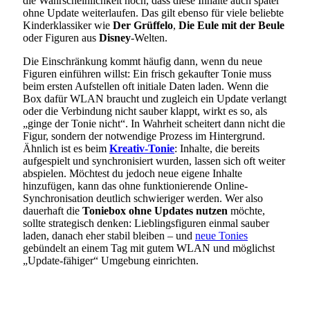
die Wahrscheinlichkeit hoch, dass diese Inhalte auch später
ohne Update weiterlaufen. Das gilt ebenso für viele beliebte
Kinderklassiker wie
Der Grüffelo
,
Die Eule mit der Beule
oder Figuren aus
Disney
-Welten.
Die Einschränkung kommt häufig dann, wenn du neue
Figuren einführen willst: Ein frisch gekaufter Tonie muss
beim ersten Aufstellen oft initiale Daten laden. Wenn die
Box dafür WLAN braucht und zugleich ein Update verlangt
oder die Verbindung nicht sauber klappt, wirkt es so, als
„ginge der Tonie nicht“. In Wahrheit scheitert dann nicht die
Figur, sondern der notwendige Prozess im Hintergrund.
Ähnlich ist es beim
Kreativ-Tonie
: Inhalte, die bereits
aufgespielt und synchronisiert wurden, lassen sich oft weiter
abspielen. Möchtest du jedoch neue eigene Inhalte
hinzufügen, kann das ohne funktionierende Online-
Synchronisation deutlich schwieriger werden. Wer also
dauerhaft die
Toniebox ohne Updates nutzen
möchte,
sollte strategisch denken: Lieblingsfiguren einmal sauber
laden, danach eher stabil bleiben – und
neue Tonies
gebündelt an einem Tag mit gutem WLAN und möglichst
„Update-fähiger“ Umgebung einrichten.