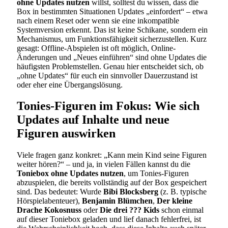
ohne Updates nutzen
willst, solltest du wissen, dass die
Box in bestimmten Situationen Updates „einfordert“ – etwa
nach einem Reset oder wenn sie eine inkompatible
Systemversion erkennt. Das ist keine Schikane, sondern ein
Mechanismus, um Funktionsfähigkeit sicherzustellen. Kurz
gesagt: Offline-Abspielen ist oft möglich, Online-
Änderungen und „Neues einführen“ sind ohne Updates die
häufigsten Problemstellen. Genau hier entscheidet sich, ob
„ohne Updates“ für euch ein sinnvoller Dauerzustand ist
oder eher eine Übergangslösung.
Tonies-Figuren im Fokus: Wie sich
Updates auf Inhalte und neue
Figuren auswirken
Viele fragen ganz konkret: „Kann mein Kind seine Figuren
weiter hören?“ – und ja, in vielen Fällen kannst du die
Toniebox ohne Updates nutzen
, um Tonies-Figuren
abzuspielen, die bereits vollständig auf der Box gespeichert
sind. Das bedeutet: Wurde
Bibi Blocksberg
(z. B. typische
Hörspielabenteuer),
Benjamin Blümchen
,
Der kleine
Drache Kokosnuss
oder
Die drei ??? Kids
schon einmal
auf dieser Toniebox geladen und lief danach fehlerfrei, ist