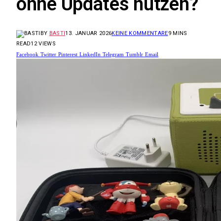
ohne Updates nutzen?
BY
BASTI
13. JANUAR 2026
KEINE KOMMENTARE
9 MINS
READ
12
VIEWS
Facebook
Twitter
Pinterest
LinkedIn
Telegram
Tumblr
Email