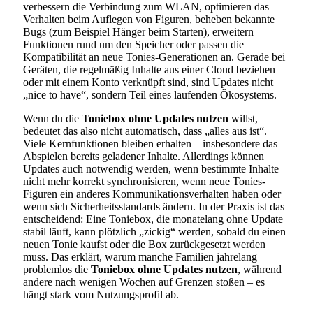
verbessern die Verbindung zum WLAN, optimieren das
Verhalten beim Auflegen von Figuren, beheben bekannte
Bugs (zum Beispiel Hänger beim Starten), erweitern
Funktionen rund um den Speicher oder passen die
Kompatibilität an neue Tonies-Generationen an. Gerade bei
Geräten, die regelmäßig Inhalte aus einer Cloud beziehen
oder mit einem Konto verknüpft sind, sind Updates nicht
„nice to have“, sondern Teil eines laufenden Ökosystems.
Wenn du die
Toniebox ohne Updates nutzen
willst,
bedeutet das also nicht automatisch, dass „alles aus ist“.
Viele Kernfunktionen bleiben erhalten – insbesondere das
Abspielen bereits geladener Inhalte. Allerdings können
Updates auch notwendig werden, wenn bestimmte Inhalte
nicht mehr korrekt synchronisieren, wenn neue Tonies-
Figuren ein anderes Kommunikationsverhalten haben oder
wenn sich Sicherheitsstandards ändern. In der Praxis ist das
entscheidend: Eine Toniebox, die monatelang ohne Update
stabil läuft, kann plötzlich „zickig“ werden, sobald du einen
neuen Tonie kaufst oder die Box zurückgesetzt werden
muss. Das erklärt, warum manche Familien jahrelang
problemlos die
Toniebox ohne Updates nutzen
, während
andere nach wenigen Wochen auf Grenzen stoßen – es
hängt stark vom Nutzungsprofil ab.