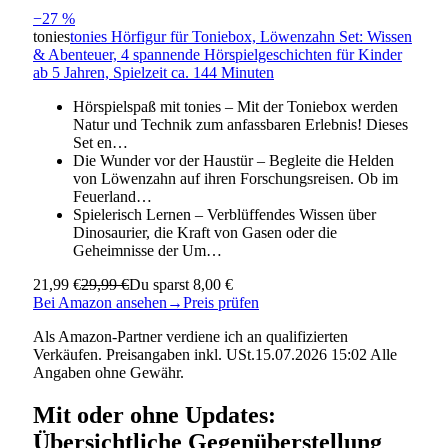
−27 %
tonies
tonies Hörfigur für Toniebox, Löwenzahn Set: Wissen
& Abenteuer, 4 spannende Hörspielgeschichten für Kinder
ab 5 Jahren, Spielzeit ca. 144 Minuten
Hörspielspaß mit tonies – Mit der Toniebox werden
Natur und Technik zum anfassbaren Erlebnis! Dieses
Set en…
Die Wunder vor der Haustür – Begleite die Helden
von Löwenzahn auf ihren Forschungsreisen. Ob im
Feuerland…
Spielerisch Lernen – Verblüffendes Wissen über
Dinosaurier, die Kraft von Gasen oder die
Geheimnisse der Um…
21,99 €
29,99 €
Du sparst 8,00 €
Bei Amazon ansehen
→
Preis prüfen
Als Amazon-Partner verdiene ich an qualifizierten
Verkäufen. Preisangaben inkl. USt.15.07.2026 15:02 Alle
Angaben ohne Gewähr.
Mit oder ohne Updates:
Übersichtliche Gegenüberstellung