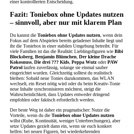
einer kontrollierten Entscheidung.
Fazit: Toniebox ohne Updates nutzen
– sinnvoll, aber nur mit klarem Plan
Du kannst die
Toniebox ohne Updates nutzen
, wenn dein
Fokus auf dem Abspielen bereits geladener Inhalte liegt und
ihr die Toniebox in einer stabilen Umgebung betreibt. Für
viele Familien ist das die Realität: Lieblingsfiguren wie
Bibi
Blocksberg
,
Benjamin Blümchen
,
Der kleine Drache
Kokosnuss
,
Die drei ??? Kids
,
Peppa Wutz
oder
PAW
Patrol
laufen zuverlässig, solange sie einmal sauber
eingerichtet wurden. Gleichzeitig solltest du realistisch
bleiben: Sobald neue Tonies dazukommen, das WLAN
wechselt, ein Reset nötig wird oder du beim Kreativ-Tonie
neue Inhalte synchronisieren möchtest, steigt die
Wahrscheinlichkeit, dass Updates entweder dringend
empfohlen oder faktisch erforderlich werden.
Der beste Weg ist daher ein pragmatischer: Nutze die
Vorteile, wenn du die
Toniebox ohne Updates nutzen
willst (Ruhe, Kontinuität, weniger Unterbrechungen), aber
setze Updates gezielt dann ein, wenn sie euch konkret
helfen: bei neuen Figuren, bei wiederkehrenden