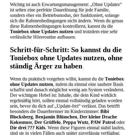
Wichtig ist auch Erwartungsmanagement: „Ohne Updates“
ist selten eine perfekte Dauerlösung für jede Familie,
sondern eher ein Betriebsmodus, der funktioniert, solange
sich die Rahmenbedingungen nicht ändern. Wenn du genau
diese Rahmenbedingungen kontrollierst, kannst du die
Toniebox ohne Updates nutzen
und trotzdem eine sehr
verlässliche Höreroutine aufbauen.
Schritt-für-Schritt: So kannst du die
Toniebox ohne Updates nutzen, ohne
ständig Ärger zu haben
Wenn du praktisch vorgehen willst, kannst du die
Toniebox
ohne Updates nutzen
, indem du einmal eine saubere Basis
schaffst und danach möglichst wenig am System veränderst.
Der wichtigste Hebel ist: Inhalte, die dein Kind wirklich
regelmäßig hört, sollten einmal vollständig geladen worden
sein, bevor du dich auf „Update-frei“ verlässt. Das betrifft
besonders die Dauerbrenner im Kinderzimmer:
Bibi
Blocksberg
,
Benjamin Blümchen
,
Der kleine Drache
Kokosnuss
,
Der Grüffelo
,
Peppa Wutz
,
PAW Patrol
oder
Die drei ??? Kids
. Wenn diese Figuren einmal stabil laufen,
sind sie in vielen Fällen auch später zuverlässig verfügbar.