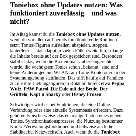
Toniebox ohne Updates nutzen: Was
funktioniert zuverlässig – und was
nicht?
Im Alltag kannst du die
Toniebox ohne Updates nutzen
,
wenn du vor allem auf bereits funktionierende Routinen
setzt: Tonies-Figuren aufstellen, abspielen, stoppen,
lauter/leiser – das klappt in vielen Fällen weiterhin, solange
die Inhalte bereits auf der Box gespeichert sind. Besonders
stabil ist das, wenn die Box einmal sauber eingerichtet
wurde, die wichtigsten Tonies schon „bekannt“ sind und
keine Änderungen am WLAN, am Tonie-Konto oder an der
Systemumgebung stattfinden. Das trifft häufig auf Familien
zu, die ihre Lieblingsfiguren in Rotation hören: etwa
Peppa
Wutz
,
PAW Patrol
,
Die Eule mit der Beule
,
Der
Grüffelo
,
Käpt’n Sharky
oder
Disney Frozen
.
Schwieriger wird es bei Funktionen, die eine Online-
Verbindung oder eine aktuelle Systembasis erfordern. Dazu
gehören typischerweise: das erstmalige Laden eines neuen
Tonies, Synchronisationsprozesse, die Nutzung bestimmter
Konto-/Verwaltungsfunktionen und teilweise auch die
Stabilität bei Netzwechseln. Auch wenn du die
Toniebox