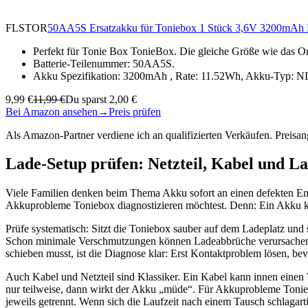
FLSTOR
50AA5S Ersatzakku für Toniebox 1 Stück 3,6V 3200mAh N
Perfekt für Tonie Box TonieBox. Die gleiche Größe wie das Or
Batterie-Teilenummer: 50AA5S.
Akku Spezifikation: 3200mAh , Rate: 11.52Wh, Akku-Typ: N
9,99 €
11,99 €
Du sparst 2,00 €
Bei Amazon ansehen
→
Preis prüfen
Als Amazon-Partner verdiene ich an qualifizierten Verkäufen. Preis
Lade-Setup prüfen: Netzteil, Kabel und La
Viele Familien denken beim Thema Akku sofort an einen defekten Ener
Akkuprobleme Toniebox diagnostizieren möchtest. Denn: Ein Akku kann
Prüfe systematisch: Sitzt die Toniebox sauber auf dem Ladeplatz und
Schon minimale Verschmutzungen können Ladeabbrüche verursachen. 
schieben musst, ist die Diagnose klar: Erst Kontaktproblem lösen, be
Auch Kabel und Netzteil sind Klassiker. Ein Kabel kann innen einen W
nur teilweise, dann wirkt der Akku „müde“. Für Akkuprobleme Toniebox 
jeweils getrennt. Wenn sich die Laufzeit nach einem Tausch schlagart