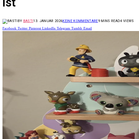
ist
BY
BASTI
13. JANUAR 2026
KEINE KOMMENTARE
9 MINS READ
4
VIEWS
Facebook
Twitter
Pinterest
LinkedIn
Telegram
Tumblr
Email