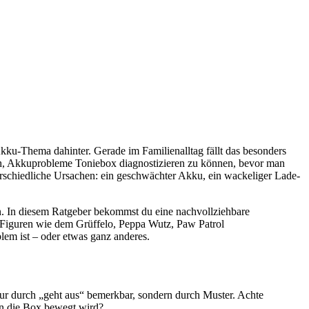
n Akku-Thema dahinter. Gerade im Familienalltag fällt das besonders
ich, Akkuprobleme Toniebox diagnostizieren zu können, bevor man
rschiedliche Ursachen: ein geschwächter Akku, ein wackeliger Lade-
zen. In diesem Ratgeber bekommst du eine nachvollziehbare
s Figuren wie dem Grüffelo, Peppa Wutz, Paw Patrol
em ist – oder etwas ganz anderes.
ur durch „geht aus“ bemerkbar, sondern durch Muster. Achte
enn die Box bewegt wird?