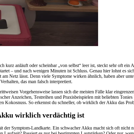
ch kurz anläuft oder scheinbar „von selbst“ leer ist, steckt sehr oft ei
tartet – und nach wenigen Minuten ist Schluss. Genau hier lohnt es s
t am Netz lässt. Denn viele Symptome wirken ähnlich, haben aber unte
erhalten, das man falsch interpretiert.
chrittweisen Vorgehensweise lassen sich die meisten Fälle klar eingren
ischer Anzeichen, Testreihen und Praxisbeispielen mit beliebten Tonie
Kokosnuss. So erkennst du schneller, ob wirklich der Akku das Probl
ku wirklich verdächtig ist
it der Symptom-Landkarte. Ein schwacher Akku macht sich oft nicht n
hen Laufzeit? Passiert es nur bei bestimmten Lautstärken? Oder nur, w