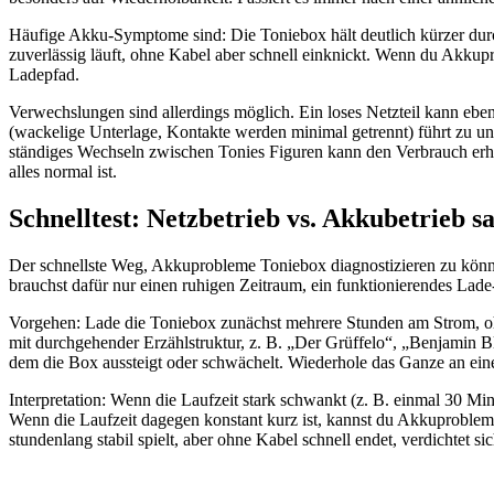
Häufige Akku-Symptome sind: Die Toniebox hält deutlich kürzer durch
zuverlässig läuft, ohne Kabel aber schnell einknickt. Wenn du Akkupro
Ladepfad.
Verwechslungen sind allerdings möglich. Ein loses Netzteil kann eben
(wackelige Unterlage, Kontakte werden minimal getrennt) führt zu uner
ständiges Wechseln zwischen Tonies Figuren kann den Verbrauch erhö
alles normal ist.
Schnelltest: Netzbetrieb vs. Akkubetrieb s
Der schnellste Weg, Akkuprobleme Toniebox diagnostizieren zu können, 
brauchst dafür nur einen ruhigen Zeitraum, ein funktionierendes Lade-
Vorgehen: Lade die Toniebox zunächst mehrere Stunden am Strom, ohne
mit durchgehender Erzählstruktur, z. B. „Der Grüffelo“, „Benjamin 
dem die Box aussteigt oder schwächelt. Wiederhole das Ganze an ein
Interpretation: Wenn die Laufzeit stark schwankt (z. B. einmal 30 M
Wenn die Laufzeit dagegen konstant kurz ist, kannst du Akkuproble
stundenlang stabil spielt, aber ohne Kabel schnell endet, verdichtet si