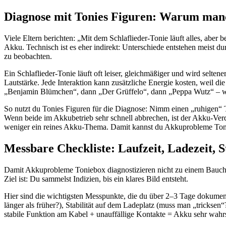
Diagnose mit Tonies Figuren: Warum manc
Viele Eltern berichten: „Mit dem Schlaflieder-Tonie läuft alles, aber 
Akku. Technisch ist es eher indirekt: Unterschiede entstehen meist d
zu beobachten.
Ein Schlaflieder-Tonie läuft oft leiser, gleichmäßiger und wird selte
Lautstärke. Jede Interaktion kann zusätzliche Energie kosten, weil d
„Benjamin Blümchen“, dann „Der Grüffelo“, dann „Peppa Wutz“ – wirk
So nutzt du Tonies Figuren für die Diagnose: Nimm einen „ruhigen“ To
Wenn beide im Akkubetrieb sehr schnell abbrechen, ist der Akku-Verd
weniger ein reines Akku-Thema. Damit kannst du Akkuprobleme Tonieb
Messbare Checkliste: Laufzeit, Ladezeit, St
Damit Akkuprobleme Toniebox diagnostizieren nicht zu einem Bauchge
Ziel ist: Du sammelst Indizien, bis ein klares Bild entsteht.
Hier sind die wichtigsten Messpunkte, die du über 2–3 Tage dokumentie
länger als früher?), Stabilität auf dem Ladeplatz (muss man „tricksen
stabile Funktion am Kabel + unauffällige Kontakte = Akku sehr wahrs