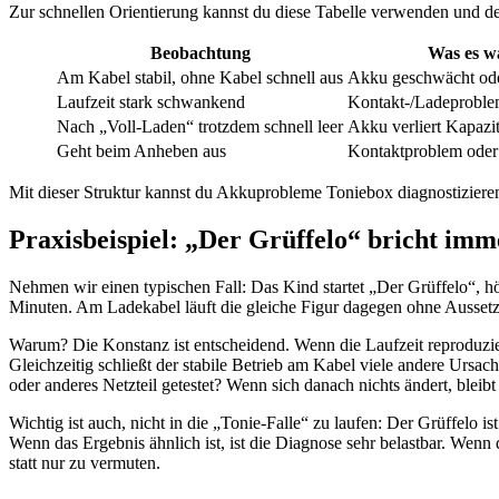
Zur schnellen Orientierung kannst du diese Tabelle verwenden und d
Beobachtung
Was es wa
Am Kabel stabil, ohne Kabel schnell aus
Akku geschwächt oder
Laufzeit stark schwankend
Kontakt-/Ladeproble
Nach „Voll-Laden“ trotzdem schnell leer
Akku verliert Kapazi
Geht beim Anheben aus
Kontaktproblem oder 
Mit dieser Struktur kannst du Akkuprobleme Toniebox diagnostiziere
Praxisbeispiel: „Der Grüffelo“ bricht im
Nehmen wir einen typischen Fall: Das Kind startet „Der Grüffelo“, h
Minuten. Am Ladekabel läuft die gleiche Figur dagegen ohne Aussetz
Warum? Die Konstanz ist entscheidend. Wenn die Laufzeit reproduzierb
Gleichzeitig schließt der stabile Betrieb am Kabel viele andere Ursa
oder anderes Netzteil getestet? Wenn sich danach nichts ändert, bleib
Wichtig ist auch, nicht in die „Tonie-Falle“ zu laufen: Der Grüffelo 
Wenn das Ergebnis ähnlich ist, ist die Diagnose sehr belastbar. Wen
statt nur zu vermuten.