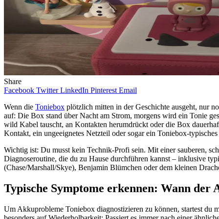
Share
Facebook
Twitter
LinkedIn
Pinterest
Email
Wenn die
Toniebox
plötzlich mitten in der Geschichte ausgeht, nur no
auf: Die Box stand über Nacht am Strom, morgens wird ein Tonie ges
wild Kabel tauscht, an Kontakten herumdrückt oder die Box dauerhaf
Kontakt, ein ungeeignetes Netzteil oder sogar ein Toniebox-typisches V
Wichtig ist: Du musst kein Technik-Profi sein. Mit einer sauberen, s
Diagnoseroutine, die du zu Hause durchführen kannst – inklusive typ
(Chase/Marshall/Skye), Benjamin Blümchen oder dem kleinen Drachen 
Typische Symptome erkennen: Wann der Ak
Um Akkuprobleme Toniebox diagnostizieren zu können, startest du m
besonders auf Wiederholbarkeit: Passiert es immer nach einer ähnlic