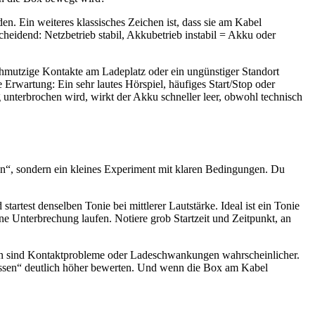
. Ein weiteres klassisches Zeichen ist, dass sie am Kabel
cheidend: Netzbetrieb stabil, Akkubetrieb instabil = Akku oder
 schmutzige Kontakte am Ladeplatz oder ein ungünstiger Standort
 Erwartung: Ein sehr lautes Hörspiel, häufiges Start/Stop oder
unterbrochen wird, wirkt der Akku schneller leer, obwohl technisch
lten“, sondern ein kleines Experiment mit klaren Bedingungen. Du
test denselben Tonie bei mittlerer Lautstärke. Ideal ist ein Tonie
 Unterbrechung laufen. Notiere grob Startzeit und Zeitpunkt, an
 dann sind Kontaktprobleme oder Ladeschwankungen wahrscheinlicher.
lissen“ deutlich höher bewerten. Und wenn die Box am Kabel