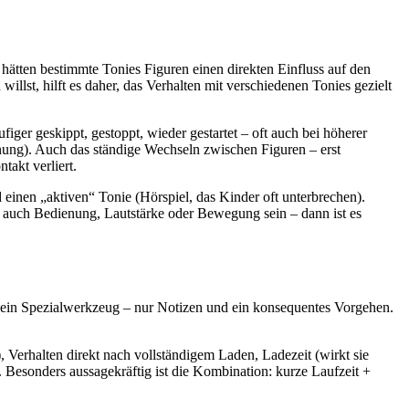
s hätten bestimmte Tonies Figuren einen direkten Einfluss auf den
lst, hilft es daher, das Verhalten mit verschiedenen Tonies gezielt
iger geskippt, gestoppt, wieder gestartet – oft auch bei höherer
ienung). Auch das ständige Wechseln zwischen Figuren – erst
akt verliert.
 einen „aktiven“ Tonie (Hörspiel, das Kinder oft unterbrechen).
e auch Bedienung, Lautstärke oder Bewegung sein – dann ist es
 kein Spezialwerkzeug – nur Notizen und ein konsequentes Vorgehen.
, Verhalten direkt nach vollständigem Laden, Ladezeit (wirkt sie
). Besonders aussagekräftig ist die Kombination: kurze Laufzeit +