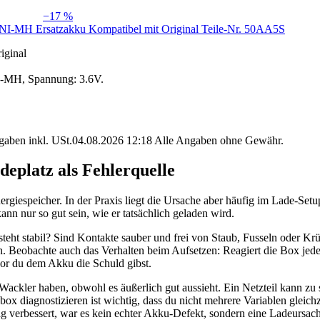
−17 %
I-MH Ersatzakku Kompatibel mit Original Teile-Nr. 50AA5S
iginal
I-MH, Spannung: 3.6V.
angaben inkl. USt.04.08.2026 12:18 Alle Angaben ohne Gewähr.
deplatz als Fehlerquelle
giespeicher. In der Praxis liegt die Ursache aber häufig im Lade-Setu
 nur so gut sein, wie er tatsächlich geladen wird.
 steht stabil? Sind Kontakte sauber und frei von Staub, Fusseln oder K
Beobachte auch das Verhalten beim Aufsetzen: Reagiert die Box jede
vor du dem Akku die Schuld gibst.
ackler haben, obwohl es äußerlich gut aussieht. Ein Netzteil kann zu 
diagnostizieren ist wichtig, dass du nicht mehrere Variablen gleichzei
ig verbessert, war es kein echter Akku-Defekt, sondern eine Ladeursac