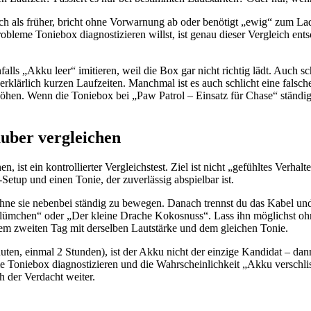
 als früher, bricht ohne Vorwarnung ab oder benötigt „ewig“ zum Laden
bleme Toniebox diagnostizieren willst, ist genau dieser Vergleich ents
falls „Akku leer“ imitieren, weil die Box gar nicht richtig lädt. Auch
klärlich kurzen Laufzeiten. Manchmal ist es auch schlicht eine falsche
hen. Wenn die Toniebox bei „Paw Patrol – Einsatz für Chase“ ständig 
auber vergleichen
ist ein kontrollierter Vergleichstest. Ziel ist nicht „gefühltes Verha
Setup und einen Tonie, der zuverlässig abspielbar ist.
 sie nebenbei ständig zu bewegen. Danach trennst du das Kabel und star
Blümchen“ oder „Der kleine Drache Kokosnuss“. Lass ihn möglichst ohne
em zweiten Tag mit derselben Lautstärke und dem gleichen Tonie.
inuten, einmal 2 Stunden), ist der Akku nicht der einzige Kandidat –
me Toniebox diagnostizieren und die Wahrscheinlichkeit „Akku versch
ch der Verdacht weiter.