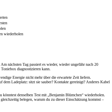
erten
esten
olen
ten wiederholen
. Am nächsten Tag passiert es wieder, wieder ungefähr nach 20
 Toniebox diagnostizieren kann.
ndige Energie nicht mehr über die erwartete Zeit liefern.
uf dem Ladeplatz: sitzt sie sauber? Kontakte gereinigt? Anderes Kabel
zt. Du könntest denselben Test mit „Benjamin Blümchen“ wiederholen.
d gleichzeitig belegen, warum du zu dieser Einschätzung kommst –