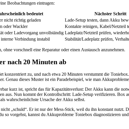
eine Beobachtungen eintragen:
hrscheinlich bedeutet
Nächster Schritt
 nicht richtig geladen
Lade-Setup testen, dann Akku bew
m oder Wackler
Kontakte reinigen, Kabel/Netzteil t
tät oder Ladevorgang unvollständig
Ladeplatz/Netzteil prüfen, wiederh
interne Verbindung instabil
Stabilität/Ladeplatz prüfen, Verhal
n, ohne vorschnell eine Reparatur oder einen Austausch anzunehmen.
mer nach 20 Minuten ab
ört konzentriert zu, und nach etwa 20 Minuten verstummt die Toniebox
er. Genau dieses Muster ist ein Paradebeispiel, wie man Akkuprobleme
ar kurz ist, spricht das für Kapazitätsverlust: Der Akku kann die notwe
chen aus. Nun kommt der Kontrollschritt: Lade-Setup verifizieren. Box a
t als wahrscheinlichste Ursache der Akku selbst.
ist nicht „schuld“. Er ist nur der Mess-Stick, weil du ihn konstant nut
n du so vorgehst, kannst du Akkuprobleme Toniebox diagnostizieren un