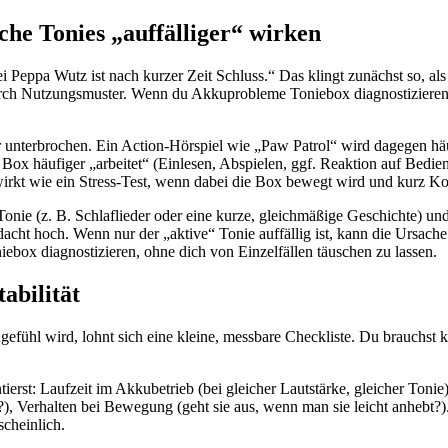
he Tonies „auffälliger“ wirken
bei Peppa Wutz ist nach kurzer Zeit Schluss.“ Das klingt zunächst so, al
urch Nutzungsmuster. Wenn du Akkuprobleme Toniebox diagnostizieren wil
ner unterbrochen. Ein Action-Hörspiel wie „Paw Patrol“ wird dagegen häuf
ie Box häufiger „arbeitet“ (Einlesen, Abspielen, ggf. Reaktion auf Bed
t wie ein Stress-Test, wenn dabei die Box bewegt wird und kurz Kont
nie (z. B. Schlaflieder oder eine kurze, gleichmäßige Geschichte) und
acht hoch. Wenn nur der „aktive“ Tonie auffällig ist, kann die Ursach
ox diagnostizieren, ohne dich von Einzelfällen täuschen zu lassen.
abilität
fühl wird, lohnt sich eine kleine, messbare Checkliste. Du brauchst
rst: Laufzeit im Akkubetrieb (bei gleicher Lautstärke, gleicher Tonie)
“?), Verhalten bei Bewegung (geht sie aus, wenn man sie leicht anhebt?
cheinlich.