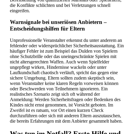
die Konflikte schlichten und bei Verletzungen schnell
eingreifen.
Warnsignale bei unseriösen Anbietern –
Entscheidungshilfen für Eltern
Unprofessionelle Veranstalter erkennst du unter anderem an
fehlender oder widersprüchlicher Sicherheitsausstattung. Ein
häufiger Fehler ist zum Beispiel das Dulden von Spielern
ohne Schutzbrille oder das uneingeschränkte Spielen mit
nicht altersgerechten Waffen. Auch wenn Spielfelder
ungepflegt wirken, Hindernisse wackeln oder unter
Laufkundschaft chaotisch verläuft, spricht das gegen eine
sichere Umgebung. Eltern sollten zudem skeptisch sein,
wenn Veranstalter keine klaren Regeln vorweisen können
oder Beschwerden von Teilnehmern ignorieren. Ein
realistisches Szenario zeigt sich oft während der
Anmeldung: Werden Sicherheitsfragen oder Bedenken des
Kindes nicht ernst genommen, ist Vorsicht geboten. Im
Zweifel ist es ratsam, vor Ort einen kurzen Check
durchzuführen oder sich mit anderen Eltern auszutauschen,
die bereits Erfahrungen mit dem Anbieter gesammelt haben.
Was tun im Notfall? Erste Hilfe und