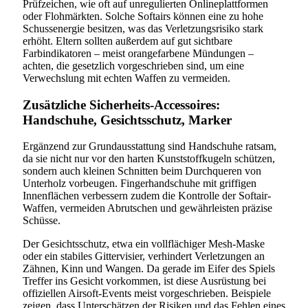
Prüfzeichen, wie oft auf unregulierten Onlineplattformen
oder Flohmärkten. Solche Softairs können eine zu hohe
Schussenergie besitzen, was das Verletzungsrisiko stark
erhöht. Eltern sollten außerdem auf gut sichtbare
Farbindikatoren – meist orangefarbene Mündungen –
achten, die gesetzlich vorgeschrieben sind, um eine
Verwechslung mit echten Waffen zu vermeiden.
Zusätzliche Sicherheits-Accessoires:
Handschuhe, Gesichtsschutz, Marker
Ergänzend zur Grundausstattung sind Handschuhe ratsam,
da sie nicht nur vor den harten Kunststoffkugeln schützen,
sondern auch kleinen Schnitten beim Durchqueren von
Unterholz vorbeugen. Fingerhandschuhe mit griffigen
Innenflächen verbessern zudem die Kontrolle der Softair-
Waffen, vermeiden Abrutschen und gewährleisten präzise
Schüsse.
Der Gesichtsschutz, etwa ein vollflächiger Mesh-Maske
oder ein stabiles Gittervisier, verhindert Verletzungen an
Zähnen, Kinn und Wangen. Da gerade im Eifer des Spiels
Treffer ins Gesicht vorkommen, ist diese Ausrüstung bei
offiziellen Airsoft-Events meist vorgeschrieben. Beispiele
zeigen, dass Unterschätzen der Risiken und das Fehlen eines