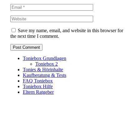
Save my name, email, and website in this browser for
the next time I comment.
Toniebox Grundlagen
Toniebox 2
Tonies & Hörinhalte
Kaufberatung & Tests
FAQ Toniebox
Toniebox Hilfe
Eltern Ratgeber
Toniebox-Ratgeber.de ist ein unabhängiger Ratgeber und
steht in keiner geschäftlichen oder organisatorischen
Verbindung zur Tonies GmbH. Alle genannten Marken- und
Produktnamen dienen ausschließlich der Information und
gehören ihren jeweiligen Rechteinhabern. Hinweis: Weitere
Informationen findest du auf der offiziellen Website der
Tonies GmbH
.