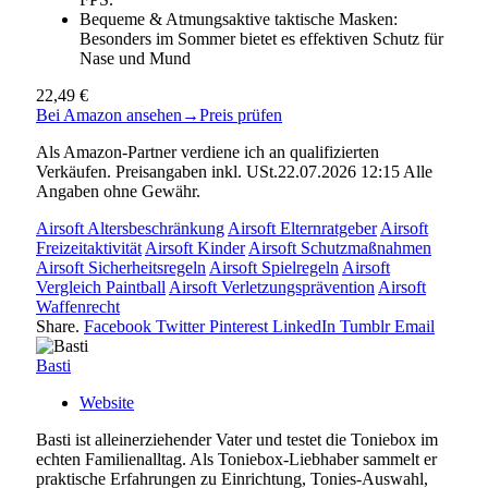
Bequeme & Atmungsaktive taktische Masken:
Besonders im Sommer bietet es effektiven Schutz für
Nase und Mund
22,49 €
Bei Amazon ansehen
→
Preis prüfen
Als Amazon-Partner verdiene ich an qualifizierten
Verkäufen. Preisangaben inkl. USt.22.07.2026 12:15 Alle
Angaben ohne Gewähr.
Airsoft Altersbeschränkung
Airsoft Elternratgeber
Airsoft
Freizeitaktivität
Airsoft Kinder
Airsoft Schutzmaßnahmen
Airsoft Sicherheitsregeln
Airsoft Spielregeln
Airsoft
Vergleich Paintball
Airsoft Verletzungsprävention
Airsoft
Waffenrecht
Share.
Facebook
Twitter
Pinterest
LinkedIn
Tumblr
Email
Basti
Website
Basti ist alleinerziehender Vater und testet die Toniebox im
echten Familienalltag. Als Toniebox-Liebhaber sammelt er
praktische Erfahrungen zu Einrichtung, Tonies-Auswahl,