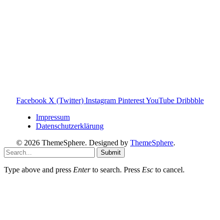
Toniebox-ratgeber.de ist dein unabhängiger Eltern-Ratgeber
rund um die Toniebox: Kaufberatung, Tonies-
Empfehlungen, Problemlösungen und praktische Tipps für
den Familienalltag. Alle Inhalte sind verständlich, praxisnah
und darauf ausgelegt, dir schnelle Antworten und klare
Entscheidungen zu ermöglichen.
Hinweis zu Affiliate-Links
Einige Links auf dieser Website sind Affiliate-Links. Wenn
du darüber etwas kaufst, erhalte ich ggf. eine kleine
Provision – für dich bleibt der Preis gleich. Damit unterstützt
du den Betrieb und Erhalt von Toniebox-Ratgeber.de.
Facebook
X (Twitter)
Instagram
Pinterest
YouTube
Dribbble
Impressum
Datenschutzerklärung
© 2026 ThemeSphere. Designed by
ThemeSphere
.
Submit
Type above and press
Enter
to search. Press
Esc
to cancel.