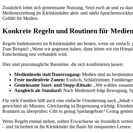
Zusätzlich lohnt sich gemeinsame Nutzung: Setzt euch ab und zu dazu,
Medienerziehung im Kleinkindalter aktiv und stärkt Sprachentwicklung
Gefühl für Medien.
Konkrete Regeln und Routinen für Medien
Regeln funktionieren im Kleinkindalter am besten, wenn sie einfach, 
Zum Beispiel: „Wenn wir gegessen haben, dann hören wir ein Hörspi
Entscheidung neu verhandelt wird.
Hier sind praxistaugliche Bausteine, die sich kombinieren lassen:
Medieninseln statt Dauerzugang:
Medien sind an bestimmten
Feste medienfreie Zonen:
Esstisch, Schlafzimmer, Familienge
Gemeinsame Start- und Stopp-Rituale:
„Wir wählen zusamm
Ausgleich als Standard:
Nach Medienzeit folgt Bewegung, Spi
Für viele Familien hilft auch eine einfache Orientierung nach „Inhalt 
gewichten als Minuten. Gleichzeitig ist Begrenzung wichtig: Kleinki
Routinen zu überprüfen: Gibt es genug Spielangebote? Genug gem
Wenn Regeln einmal stehen, sollten Erwachsene sie freundlich verteid
– und Sicherheit ist für Kleinkinder die Basis für entspanntes Lernen.