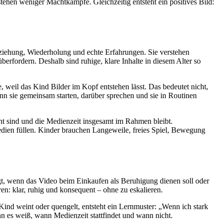
tehen weniger Machtkämpfe. Gleichzeitig entsteht ein positives Bild:
ziehung, Wiederholung und echte Erfahrungen. Sie verstehen
überfordern. Deshalb sind ruhige, klare Inhalte in diesem Alter so
, weil das Kind Bilder im Kopf entstehen lässt. Das bedeutet nicht,
ann sie gemeinsam starten, darüber sprechen und sie in Routinen
cht sind und die Medienzeit insgesamt im Rahmen bleibt.
Medien füllen. Kinder brauchen Langeweile, freies Spiel, Bewegung
t, wenn das Video beim Einkaufen als Beruhigung dienen soll oder
en: klar, ruhig und konsequent – ohne zu eskalieren.
nd weint oder quengelt, entsteht ein Lernmuster: „Wenn ich stark
n es weiß, wann Medienzeit stattfindet und wann nicht.