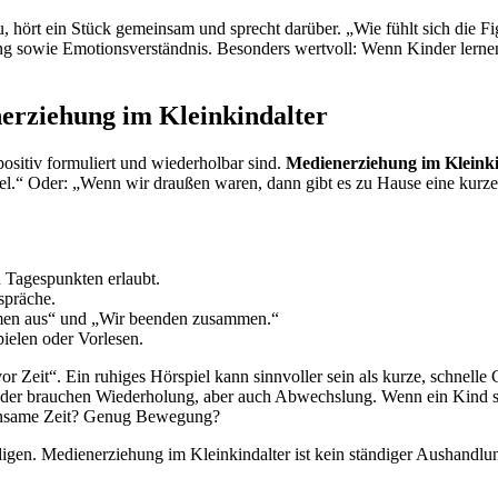
 hört ein Stück gemeinsam und sprecht darüber. „Wie fühlt sich die Fi
 sowie Emotionsverständnis. Besonders wertvoll: Wenn Kinder lernen, üb
erziehung im Kleinkindalter
positiv formuliert und wiederholbar sind.
Medienerziehung im Kleinki
el.“ Oder: „Wenn wir draußen waren, dann gibt es zu Hause eine kurz
 Tagespunkten erlaubt.
spräche.
en aus“ und „Wir beenden zusammen.“
elen oder Vorlesen.
vor Zeit“. Ein ruhiges Hörspiel kann sinnvoller sein als kurze, schnell
nder brauchen Wiederholung, aber auch Abwechslung. Wenn ein Kind sehr
einsame Zeit? Genug Bewegung?
igen. Medienerziehung im Kleinkindalter ist kein ständiger Aushandlun