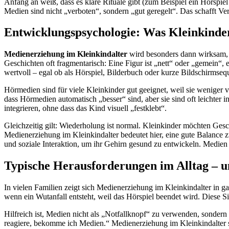
Anfang an weiß, dass es klare Rituale gibt (zum Beispiel ein Hörspie
Medien sind nicht „verboten“, sondern „gut geregelt“. Das schafft Ver
Entwicklungspsychologie: Was Kleinkinde
Medienerziehung im Kleinkindalter
wird besonders dann wirksam, 
Geschichten oft fragmentarisch: Eine Figur ist „nett“ oder „gemein“, e
wertvoll – egal ob als Hörspiel, Bilderbuch oder kurze Bildschirmseq
Hörmedien sind für viele Kleinkinder gut geeignet, weil sie weniger v
dass Hörmedien automatisch „besser“ sind, aber sie sind oft leichter
integrieren, ohne dass das Kind visuell „festklebt“.
Gleichzeitig gilt: Wiederholung ist normal. Kleinkinder möchten Gesc
Medienerziehung im Kleinkindalter bedeutet hier, eine gute Balance 
und soziale Interaktion, um ihr Gehirn gesund zu entwickeln. Medien
Typische Herausforderungen im Alltag – un
In vielen Familien zeigt sich Medienerziehung im Kleinkindalter in
wenn ein Wutanfall entsteht, weil das Hörspiel beendet wird. Diese S
Hilfreich ist, Medien nicht als „Notfallknopf“ zu verwenden, sonde
reagiere, bekomme ich Medien.“ Medienerziehung im Kleinkindalter se