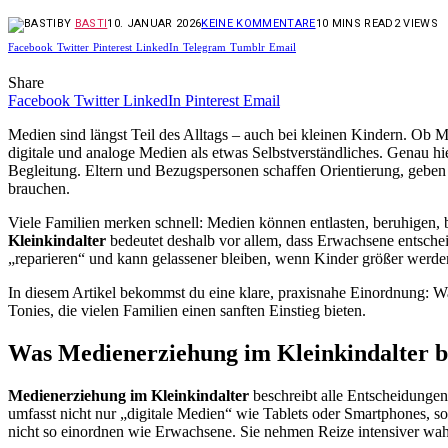
BY
BASTI
10. JANUAR 2026
KEINE KOMMENTARE
10 MINS READ
2
VIEWS
Facebook
Twitter
Pinterest
LinkedIn
Telegram
Tumblr
Email
Share
Facebook
Twitter
LinkedIn
Pinterest
Email
Medien sind längst Teil des Alltags – auch bei kleinen Kindern. Ob 
digitale und analoge Medien als etwas Selbstverständliches. Genau hi
Begleitung. Eltern und Bezugspersonen schaffen Orientierung, geben
brauchen.
Viele Familien merken schnell: Medien können entlasten, beruhigen, b
Kleinkindalter
bedeutet deshalb vor allem, dass Erwachsene entschei
„reparieren“ und kann gelassener bleiben, wenn Kinder größer wer
In diesem Artikel bekommst du eine klare, praxisnahe Einordnung: Wa
Tonies, die vielen Familien einen sanften Einstieg bieten.
Was Medienerziehung im Kleinkindalter be
Medienerziehung im Kleinkindalter
beschreibt alle Entscheidunge
umfasst nicht nur „digitale Medien“ wie Tablets oder Smartphones, so
nicht so einordnen wie Erwachsene. Sie nehmen Reize intensiver wah