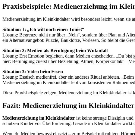
Praxisbeispiele: Medienerziehung im Klein
Medienerziehung im Kleinkindalter wird besonders leicht, wenn sie an
Situation 1: „Ich will noch einen Tonie!“
Lösung: Begrenze nicht nur über „Nein“, sondern über Plan und Alte
ein Alternativangebot: Puzzle, Bauklötze, Vorlesen. So bleibt die Gren
Situation 2: Medien als Beruhigung beim Wutanfall
Lösung: Erst Emotion begleiten, dann Medien entscheiden. „Du bist 
hier: Beruhigung zuerst über Beziehung, Atmen, Körperkontakt – Med
Situation 3: Video beim Essen
Lösung: Esstisch medienfrei, aber ein anderes Ritual anbieten. „Beim
Medienerziehung im Kleinkindalter lebt von konsistenten Rahmenbedin
Diese Praxisbeispiele zeigen: Medienerziehung im Kleinkindalter ist 
Fazit: Medienerziehung im Kleinkindalter
Medienerziehung im Kleinkindalter
ist keine strenge Disziplin un
schützen Kinder vor Überforderung. Gerade im Kleinkindalter wirkt 
Wenn du Medien bewusst einsetzt – zum Beispiel mit ruhigen Hörmedi