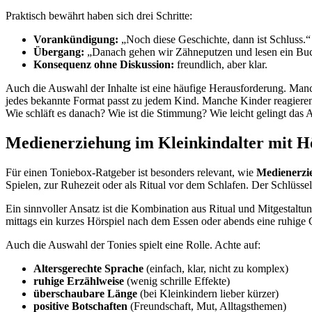
Praktisch bewährt haben sich drei Schritte:
Vorankündigung:
„Noch diese Geschichte, dann ist Schluss.“
Übergang:
„Danach gehen wir Zähneputzen und lesen ein Bu
Konsequenz ohne Diskussion:
freundlich, aber klar.
Auch die Auswahl der Inhalte ist eine häufige Herausforderung. Manch
jedes bekannte Format passt zu jedem Kind. Manche Kinder reagieren
Wie schläft es danach? Wie ist die Stimmung? Wie leicht gelingt das 
Medienerziehung im Kleinkindalter mit H
Für einen Toniebox-Ratgeber ist besonders relevant, wie
Medienerzi
Spielen, zur Ruhezeit oder als Ritual vor dem Schlafen. Der Schlüssel
Ein sinnvoller Ansatz ist die Kombination aus Ritual und Mitgestalt
mittags ein kurzes Hörspiel nach dem Essen oder abends eine ruhige G
Auch die Auswahl der Tonies spielt eine Rolle. Achte auf:
Altersgerechte Sprache
(einfach, klar, nicht zu komplex)
ruhige Erzählweise
(wenig schrille Effekte)
überschaubare Länge
(bei Kleinkindern lieber kürzer)
positive Botschaften
(Freundschaft, Mut, Alltagsthemen)