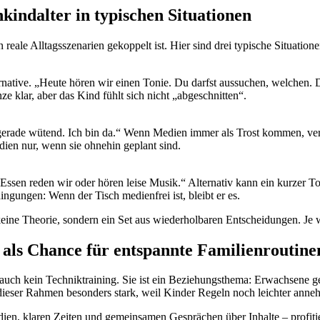
kindalter in typischen Situationen
 reale Alltagsszenarien gekoppelt ist. Hier sind drei typische Situatio
rnative. „Heute hören wir einen Tonie. Du darfst aussuchen, welchen. 
ze klar, aber das Kind fühlt sich nicht „abgeschnitten“.
gerade wütend. Ich bin da.“ Wenn Medien immer als Trost kommen, ver
ien nur, wenn sie ohnehin geplant sind.
 Essen reden wir oder hören leise Musik.“ Alternativ kann ein kurzer 
gungen: Wenn der Tisch medienfrei ist, bleibt er es.
keine Theorie, sondern ein Set aus wiederholbaren Entscheidungen. Je 
 als Chance für entspannte Familienroutine
d auch kein Techniktraining. Sie ist ein Beziehungsthema: Erwachsene g
dieser Rahmen besonders stark, weil Kinder Regeln noch leichter ann
en, klaren Zeiten und gemeinsamen Gesprächen über Inhalte – profitie