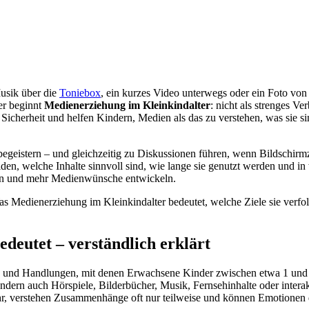
Musik über die
Toniebox
, ein kurzes Video unterwegs oder ein Foto vo
er beginnt
Medienerziehung im Kleinkindalter
: nicht als strenges Ve
 Sicherheit und helfen Kindern, Medien als das zu verstehen, was sie
egeistern – und gleichzeitig zu Diskussionen führen, wenn Bildschirmz
den, welche Inhalte sinnvoll sind, wie lange sie genutzt werden und i
den und mehr Medienwünsche entwickeln.
s Medienerziehung im Kleinkindalter bedeutet, welche Ziele sie verfol
deutet – verständlich erklärt
n und Handlungen, mit denen Erwachsene Kinder zwischen etwa 1 und 6 
ndern auch Hörspiele, Bilderbücher, Musik, Fernsehinhalte oder intera
r, verstehen Zusammenhänge oft nur teilweise und können Emotionen d