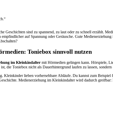
ch.“
e Geschichten sind zu spannend, zu laut oder zu schnell erzählt. Medi
 empfindlicher auf Spannung oder Geräusche. Gute Medienerziehung im 
Abschalten?
örmedien: Toniebox sinnvoll nutzen
ehung im Kleinkindalter
mit Hörmedien gelingen kann. Hörspiele, Lie
 ist, die Toniebox nicht als Dauerhintergrund laufen zu lassen, sondern
ung. Kleinkinder lieben vorhersehbare Abläufe. Du kannst zum Beispiel
eschichte. Medienerziehung im Kleinkindalter wird dadurch greifbar: Me