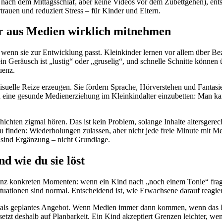
l nach dem Mittagsschlaf, aber keine Videos vor dem Zubettgehen), ents
trauen und reduziert Stress – für Kinder und Eltern.
r aus Medien wirklich mitnehmen
wenn sie zur Entwicklung passt. Kleinkinder lernen vor allem über Be
in Geräusch ist „lustig“ oder „gruselig“, und schnelle Schnitte können 
uenz.
isuelle Reize erzeugen. Sie fördern Sprache, Hörverstehen und Fantasie
 in eine gesunde Medienerziehung im Kleinkindalter einzubetten: Man k
hichten zigmal hören. Das ist kein Problem, solange Inhalte altersgere
zu finden: Wiederholungen zulassen, aber nicht jede freie Minute mit 
 sind Ergänzung – nicht Grundlage.
d wie du sie löst
 ganz konkreten Momenten: wenn ein Kind nach „noch einem Tonie“ frag
ituationen sind normal. Entscheidend ist, wie Erwachsene darauf reagier
rn als geplantes Angebot. Wenn Medien immer dann kommen, wenn das Ki
tzt deshalb auf Planbarkeit. Ein Kind akzeptiert Grenzen leichter, wen