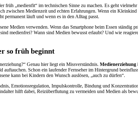
nder früh „medienfit“ im technischen Sinne zu machen. Es geht vielme
ch zwischen Medienzeit und echten Erfahrungen. Wenn ein Kleinkind zu
t permanent läuft und wenn es in den Alltag passt.
hsene Medien verwenden. Wenn das Smartphone beim Essen ständig präs
en sind medienfrei? Wann sind Medien bewusst erlaubt? Und wie reagie
 so früh beginnt
enerziehung?“ Genau hier liegt ein Missverständnis.
Medienerziehung 
auftauchen. Schon ein laufender Fernseher im Hintergrund beeinflusst
sene kann bei Kindern den Wunsch auslösen, „auch zu dürfen“.
ndnis, Emotionsregulation, Impulskontrolle, Bindung und Konzentration
ndalter hilft dabei, Reizüberflutung zu vermeiden und Medien als bewu