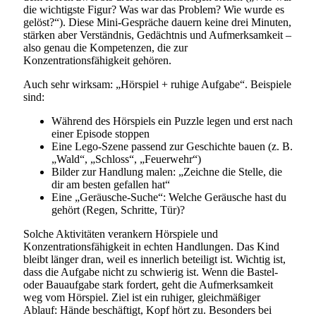
die wichtigste Figur? Was war das Problem? Wie wurde es
gelöst?“). Diese Mini-Gespräche dauern keine drei Minuten,
stärken aber Verständnis, Gedächtnis und Aufmerksamkeit –
also genau die Kompetenzen, die zur
Konzentrationsfähigkeit gehören.
Auch sehr wirksam: „Hörspiel + ruhige Aufgabe“. Beispiele
sind:
Während des Hörspiels ein Puzzle legen und erst nach
einer Episode stoppen
Eine Lego-Szene passend zur Geschichte bauen (z. B.
„Wald“, „Schloss“, „Feuerwehr“)
Bilder zur Handlung malen: „Zeichne die Stelle, die
dir am besten gefallen hat“
Eine „Geräusche-Suche“: Welche Geräusche hast du
gehört (Regen, Schritte, Tür)?
Solche Aktivitäten verankern Hörspiele und
Konzentrationsfähigkeit in echten Handlungen. Das Kind
bleibt länger dran, weil es innerlich beteiligt ist. Wichtig ist,
dass die Aufgabe nicht zu schwierig ist. Wenn die Bastel-
oder Bauaufgabe stark fordert, geht die Aufmerksamkeit
weg vom Hörspiel. Ziel ist ein ruhiger, gleichmäßiger
Ablauf: Hände beschäftigt, Kopf hört zu. Besonders bei