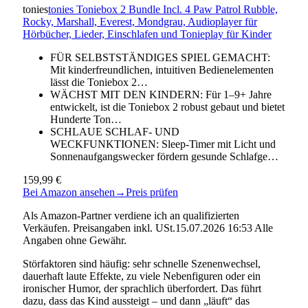
tonies
tonies Toniebox 2 Bundle Incl. 4 Paw Patrol Rubble,
Rocky, Marshall, Everest, Mondgrau, Audioplayer für
Hörbücher, Lieder, Einschlafen und Tonieplay für Kinder
FÜR SELBSTSTÄNDIGES SPIEL GEMACHT:
Mit kinderfreundlichen, intuitiven Bedienelementen
lässt die Toniebox 2…
WÄCHST MIT DEN KINDERN: Für 1–9+ Jahre
entwickelt, ist die Toniebox 2 robust gebaut und bietet
Hunderte Ton…
SCHLAUE SCHLAF- UND
WECKFUNKTIONEN: Sleep-Timer mit Licht und
Sonnenaufgangswecker fördern gesunde Schlafge…
159,99 €
Bei Amazon ansehen
→
Preis prüfen
Als Amazon-Partner verdiene ich an qualifizierten
Verkäufen. Preisangaben inkl. USt.15.07.2026 16:53 Alle
Angaben ohne Gewähr.
Störfaktoren sind häufig: sehr schnelle Szenenwechsel,
dauerhaft laute Effekte, zu viele Nebenfiguren oder ein
ironischer Humor, der sprachlich überfordert. Das führt
dazu, dass das Kind aussteigt – und dann „läuft“ das