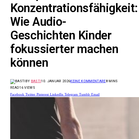
Konzentrationsfähigkeit:
Wie Audio-
Geschichten Kinder
fokussierter machen
können
BY
BASTI
10. JANUAR 2026
KEINE KOMMENTARE
8 MINS
READ
16
VIEWS
Facebook
Twitter
Pinterest
LinkedIn
Telegram
Tumblr
Email