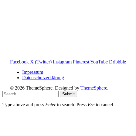
Toniebox-ratgeber.de ist dein unabhängiger Eltern-Ratgeber
rund um die Toniebox: Kaufberatung, Tonies-
Empfehlungen, Problemlösungen und praktische Tipps für
den Familienalltag. Alle Inhalte sind verständlich, praxisnah
und darauf ausgelegt, dir schnelle Antworten und klare
Entscheidungen zu ermöglichen.
Hinweis zu Affiliate-Links
Einige Links auf dieser Website sind Affiliate-Links. Wenn
du darüber etwas kaufst, erhalte ich ggf. eine kleine
Provision – für dich bleibt der Preis gleich. Damit unterstützt
du den Betrieb und Erhalt von Toniebox-Ratgeber.de.
Facebook
X (Twitter)
Instagram
Pinterest
YouTube
Dribbble
Impressum
Datenschutzerklärung
© 2026 ThemeSphere. Designed by
ThemeSphere
.
Submit
Type above and press
Enter
to search. Press
Esc
to cancel.