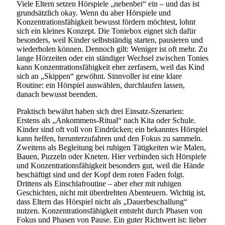
Viele Eltern setzen Hörspiele „nebenbei“ ein – und das ist
grundsätzlich okay. Wenn du aber Hörspiele und
Konzentrationsfähigkeit bewusst fördern möchtest, lohnt
sich ein kleines Konzept. Die Toniebox eignet sich dafür
besonders, weil Kinder selbstständig starten, pausieren und
wiederholen können. Dennoch gilt: Weniger ist oft mehr. Zu
lange Hörzeiten oder ein ständiger Wechsel zwischen Tonies
kann Konzentrationsfähigkeit eher zerfasern, weil das Kind
sich an „Skippen“ gewöhnt. Sinnvoller ist eine klare
Routine: ein Hörspiel auswählen, durchlaufen lassen,
danach bewusst beenden.
Praktisch bewährt haben sich drei Einsatz-Szenarien:
Erstens als „Ankommens-Ritual“ nach Kita oder Schule.
Kinder sind oft voll von Eindrücken; ein bekanntes Hörspiel
kann helfen, herunterzufahren und den Fokus zu sammeln.
Zweitens als Begleitung bei ruhigen Tätigkeiten wie Malen,
Bauen, Puzzeln oder Kneten. Hier verbinden sich Hörspiele
und Konzentrationsfähigkeit besonders gut, weil die Hände
beschäftigt sind und der Kopf dem roten Faden folgt.
Drittens als Einschlafroutine – aber eher mit ruhigen
Geschichten, nicht mit überdrehten Abenteuern. Wichtig ist,
dass Eltern das Hörspiel nicht als „Dauerbeschallung“
nutzen. Konzentrationsfähigkeit entsteht durch Phasen von
Fokus und Phasen von Pause. Ein guter Richtwert ist: lieber