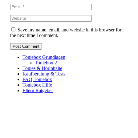
Save my name, email, and website in this browser for
the next time I comment.
Toniebox Grundlagen
Toniebox 2
Tonies & Hörinhalte
Kaufberatung & Tests
FAQ Toniebox
Toniebox Hilfe
Eltern Ratgeber
Toniebox-Ratgeber.de ist ein unabhängiger Ratgeber und
steht in keiner geschäftlichen oder organisatorischen
Verbindung zur Tonies GmbH. Alle genannten Marken- und
Produktnamen dienen ausschließlich der Information und
gehören ihren jeweiligen Rechteinhabern. Hinweis: Weitere
Informationen findest du auf der offiziellen Website der
Tonies GmbH
.