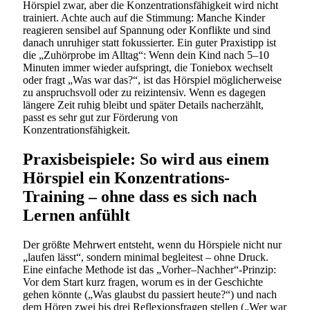
Hörspiel zwar, aber die Konzentrationsfähigkeit wird nicht
trainiert. Achte auch auf die Stimmung: Manche Kinder
reagieren sensibel auf Spannung oder Konflikte und sind
danach unruhiger statt fokussierter. Ein guter Praxistipp ist
die „Zuhörprobe im Alltag“: Wenn dein Kind nach 5–10
Minuten immer wieder aufspringt, die Toniebox wechselt
oder fragt „Was war das?“, ist das Hörspiel möglicherweise
zu anspruchsvoll oder zu reizintensiv. Wenn es dagegen
längere Zeit ruhig bleibt und später Details nacherzählt,
passt es sehr gut zur Förderung von
Konzentrationsfähigkeit.
Praxisbeispiele: So wird aus einem
Hörspiel ein Konzentrations-
Training – ohne dass es sich nach
Lernen anfühlt
Der größte Mehrwert entsteht, wenn du Hörspiele nicht nur
„laufen lässt“, sondern minimal begleitest – ohne Druck.
Eine einfache Methode ist das „Vorher–Nachher“-Prinzip:
Vor dem Start kurz fragen, worum es in der Geschichte
gehen könnte („Was glaubst du passiert heute?“) und nach
dem Hören zwei bis drei Reflexionsfragen stellen („Wer war