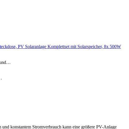
se, PV Solaranlage Komplettset mit Solarspeicher, 8x 500W
 und…
…
ohem und konstantem Stromverbrauch kann eine größere PV-Anlage