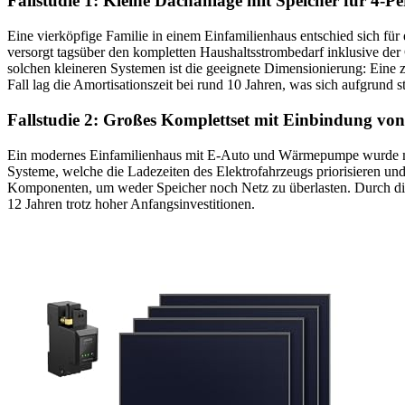
Fallstudie 1: Kleine Dachanlage mit Speicher für 4-P
Eine vierköpfige Familie in einem Einfamilienhaus entschied sich fü
versorgt tagsüber den kompletten Haushaltsstrombedarf inklusive d
solchen kleineren Systemen ist die geeignete Dimensionierung: Eine
Fall lag die Amortisationszeit bei rund 10 Jahren, was sich aufgrund s
Fallstudie 2: Großes Komplettset mit Einbindung 
Ein modernes Einfamilienhaus mit E-Auto und Wärmepumpe wurde mit 
Systeme, welche die Ladezeiten des Elektrofahrzeugs priorisieren un
Komponenten, um weder Speicher noch Netz zu überlasten. Durch dies
12 Jahren trotz hoher Anfangsinvestitionen.