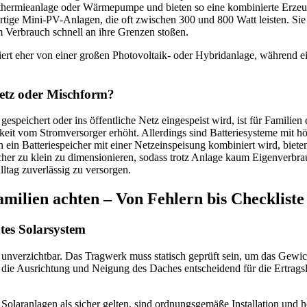
larthermieanlage oder Wärmepumpe und bieten so eine kombinierte Er
rtige Mini-PV-Anlagen, die oft zwischen 300 und 800 Watt leisten. Sie e
 Verbrauch schnell an ihre Grenzen stoßen.
tiert eher von einer großen Photovoltaik- oder Hybridanlage, während
Netz oder Mischform?
 gespeichert oder ins öffentliche Netz eingespeist wird, ist für Familie
eit vom Stromversorger erhöht. Allerdings sind Batteriesysteme mit hö
 ein Batteriespeicher mit einer Netzeinspeisung kombiniert wird, biete
er zu klein zu dimensionieren, sodass trotz Anlage kaum Eigenverbrauch
tag zuverlässig zu versorgen.
amilien achten – Von Fehlern bis Checkliste
ntes Solarsystem
 unverzichtbar. Das Tragwerk muss statisch geprüft sein, um das Gewic
 die Ausrichtung und Neigung des Daches entscheidend für die Ertrags
 Solaranlagen als sicher gelten, sind ordnungsgemäße Installation un