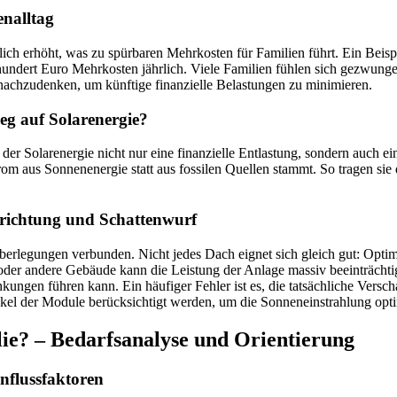
enalltag
tlich erhöht, was zu spürbaren Mehrkosten für Familien führt. Ein Beisp
 hundert Euro Mehrkosten jährlich. Viele Familien fühlen sich gezwung
e nachzudenken, um künftige finanzielle Belastungen zu minimieren.
eg auf Solarenergie?
in der Solarenergie nicht nur eine finanzielle Entlastung, sondern auc
rom aus Sonnenenergie statt aus fossilen Quellen stammt. So tragen sie
srichtung und Schattenwurf
 Überlegungen verbunden. Nicht jedes Dach eignet sich gleich gut: Optim
der andere Gebäude kann die Leistung der Anlage massiv beeinträchti
gen führen kann. Ein häufiger Fehler ist es, die tatsächliche Versch
nkel der Module berücksichtigt werden, um die Sonneneinstrahlung opti
lie? – Bedarfsanalyse und Orientierung
nflussfaktoren