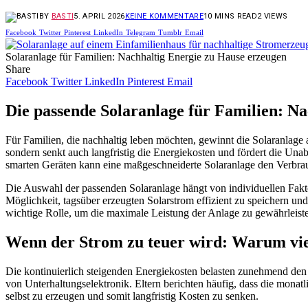
BY
BASTI
5. APRIL 2026
KEINE KOMMENTARE
10 MINS READ
2
VIEWS
Facebook
Twitter
Pinterest
LinkedIn
Telegram
Tumblr
Email
Solaranlage für Familien: Nachhaltig Energie zu Hause erzeugen
Share
Facebook
Twitter
LinkedIn
Pinterest
Email
Die passende Solaranlage für Familien: N
Für Familien, die nachhaltig leben möchten, gewinnt die Solaranlag
sondern senkt auch langfristig die Energiekosten und fördert die U
smarten Geräten kann eine maßgeschneiderte Solaranlage den Verbrau
Die Auswahl der passenden Solaranlage hängt von individuellen Fakt
Möglichkeit, tagsüber erzeugten Solarstrom effizient zu speichern u
wichtige Rolle, um die maximale Leistung der Anlage zu gewährleist
Wenn der Strom zu teuer wird: Warum vie
Die kontinuierlich steigenden Energiekosten belasten zunehmend den 
von Unterhaltungselektronik. Eltern berichten häufig, dass die monat
selbst zu erzeugen und somit langfristig Kosten zu senken.