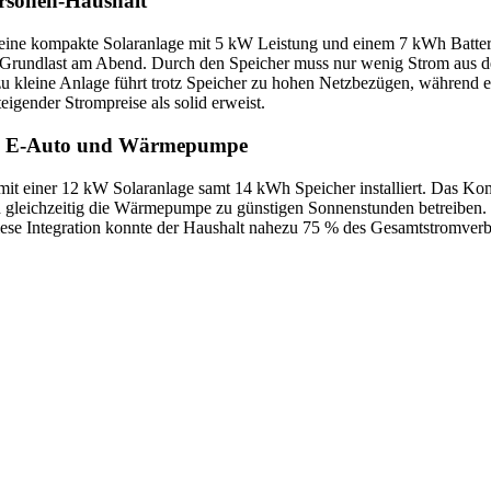
ersonen-Haushalt
r eine kompakte Solaranlage mit 5 kW Leistung und einem 7 kWh Batter
er Grundlast am Abend. Durch den Speicher muss nur wenig Strom aus 
 zu kleine Anlage führt trotz Speicher zu hohen Netzbezügen, während
teigender Strompreise als solid erweist.
von E-Auto und Wärmepumpe
einer 12 kW Solaranlage samt 14 kWh Speicher installiert. Das Komp
d gleichzeitig die Wärmepumpe zu günstigen Sonnenstunden betreiben. 
e Integration konnte der Haushalt nahezu 75 % des Gesamtstromverbra