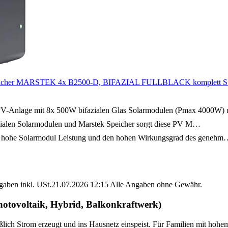
her MARSTEK 4x B2500-D, BIFAZIAL FULLBLACK komplett Steckdo
e mit 8x 500W bifazialen Glas Solarmodulen (Pmax 4000W)
en Solarmodulen und Marstek Speicher sorgt diese PV M…
Solarmodul Leistung und den hohen Wirkungsgrad des genehm
angaben inkl. USt.21.07.2026 12:15 Alle Angaben ohne Gewähr.
hotovoltaik, Hybrid, Balkonkraftwerk)
ießlich Strom erzeugt und ins Hausnetz einspeist. Für Familien mit h