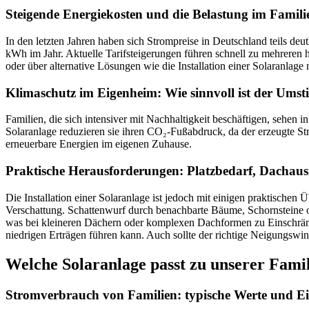
Steigende Energiekosten und die Belastung im Famili
In den letzten Jahren haben sich Strompreise in Deutschland teils deu
kWh im Jahr. Aktuelle Tarifsteigerungen führen schnell zu mehreren
oder über alternative Lösungen wie die Installation einer Solaranlag
Klimaschutz im Eigenheim: Wie sinnvoll ist der Umsti
Familien, die sich intensiver mit Nachhaltigkeit beschäftigen, sehen 
Solaranlage reduzieren sie ihren CO₂-Fußabdruck, da der erzeugte St
erneuerbare Energien im eigenen Zuhause.
Praktische Herausforderungen: Platzbedarf, Dachau
Die Installation einer Solaranlage ist jedoch mit einigen praktischen
Verschattung. Schattenwurf durch benachbarte Bäume, Schornsteine o
was bei kleineren Dächern oder komplexen Dachformen zu Einschränkun
niedrigen Erträgen führen kann. Auch sollte der richtige Neigungswi
Welche Solaranlage passt zu unserer Fami
Stromverbrauch von Familien: typische Werte und Ei