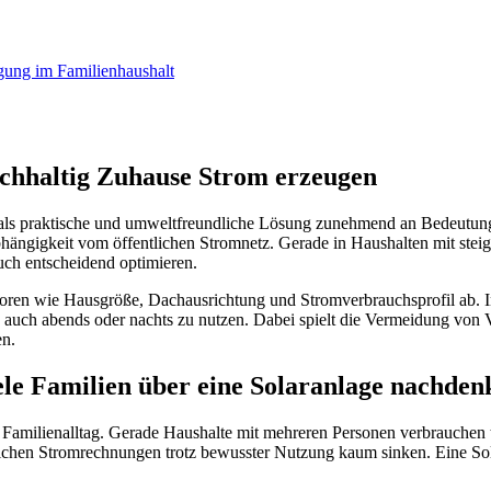
achhaltig Zuhause Strom erzeugen
e als praktische und umweltfreundliche Lösung zunehmend an Bedeutung
nabhängigkeit vom öffentlichen Stromnetz. Gerade in Haushalten mit s
ch entscheidend optimieren.
oren wie Hausgröße, Dachausrichtung und Stromverbrauchsprofil ab. Inn
nd auch abends oder nachts zu nutzen. Dabei spielt die Vermeidung vo
en.
le Familien über eine Solaranlage nachden
Familienalltag. Gerade Haushalte mit mehreren Personen verbrauchen t
lichen Stromrechnungen trotz bewusster Nutzung kaum sinken. Eine Sola