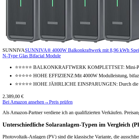
SUNNIVA
SUNNIVA® 4000W Balkonkraftwerk mit 8,96 kWh Speic
N-Type Glas Bifacial Module
⭐⭐⭐⭐⭐ BALKONKRAFTWERK KOMPLETTSET: Mini-PV-Anlag
⭐⭐⭐⭐⭐ HOHE EFFIZIENZ:Mit 4000W Modulleistung, bifazial
⭐⭐⭐⭐⭐ HOHE JÄHRLICHE EINSPARUNGEN: Durch die hohe 
2.389,00 €
Bei Amazon ansehen
→
Preis prüfen
Als Amazon-Partner verdiene ich an qualifizierten Verkäufen. Preis
Unterschiedliche Solaranlagen-Typen im Vergleich (P
Photovoltaik-Anlagen (PV) sind die klassische Variante, die ausschl