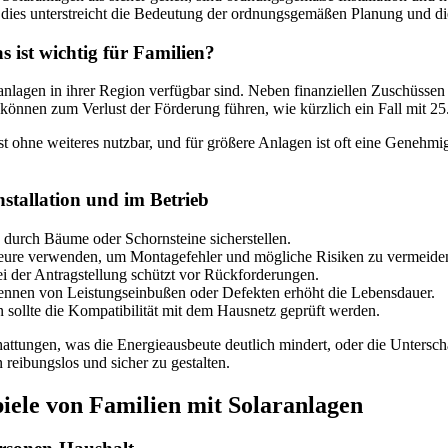
dies unterstreicht die Bedeutung der ordnungsgemäßen Planung und di
ist wichtig für Familien?
nlagen in ihrer Region verfügbar sind. Neben finanziellen Zuschüssen gi
können zum Verlust der Förderung führen, wie kürzlich ein Fall mit 25
st ohne weiteres nutzbar, und für größere Anlagen ist oft eine Genehm
nstallation und im Betrieb
durch Bäume oder Schornsteine sicherstellen.
lateure verwenden, um Montagefehler und mögliche Risiken zu vermeide
ei der Antragstellung schützt vor Rückforderungen.
ennen von Leistungseinbußen oder Defekten erhöht die Lebensdauer.
 sollte die Kompatibilität mit dem Hausnetz geprüft werden.
hattungen, was die Energieausbeute deutlich mindert, oder die Unters
n reibungslos und sicher zu gestalten.
iele von Familien mit Solaranlagen