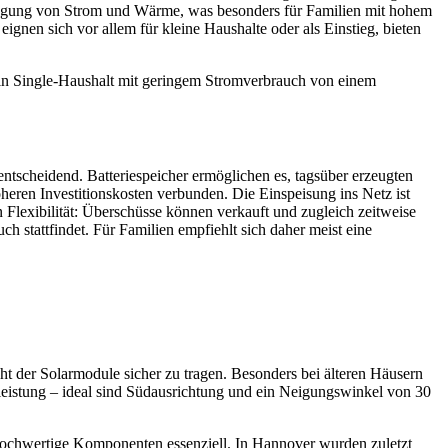
zeugung von Strom und Wärme, was besonders für Familien mit hohem
ignen sich vor allem für kleine Haushalte oder als Einstieg, bieten
 ein Single-Haushalt mit geringem Stromverbrauch von einem
n entscheidend. Batteriespeicher ermöglichen es, tagsüber erzeugten
heren Investitionskosten verbunden. Die Einspeisung ins Netz ist
n Flexibilität: Überschüsse können verkauft und zugleich zeitweise
 stattfindet. Für Familien empfiehlt sich daher meist eine
ht der Solarmodule sicher zu tragen. Besonders bei älteren Häusern
leistung – ideal sind Südausrichtung und ein Neigungswinkel von 30
d hochwertige Komponenten essenziell. In Hannover wurden zuletzt