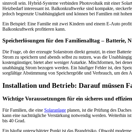
sinnvoll sein. Hybrid-Systeme verbinden Photovoltaik mit einer So
Heizbedarf interessant ist. Balkonkraftwerke sind kompakte, steckerfe
jedoch begrenzte Unabhängigkeit und können bei Familien mit hohem
Ein Beispiel: Eine Familie mit zwei Kindern und einem E-Auto profi
Balkonkraftwerk profitieren kann.
Speicherlösungen für den Familienalltag – Batterie, 
Die Frage, ob der erzeugte Solarstrom direkt genutzt, in einer Batterie
Strom zu speichern und abends selbst zu nutzen, was die Unabhängigk
kostengünstiger, bietet aber weniger Autarkie. Mischformen, bei denen
unabhängig Strom bezogen werden. Ein häufiger Fehler ist, den Speich
sorgfältige Abstimmung von Speichergröße und Verbrauch, um den All
Installation und Betrieb: Darauf müssen F
Wichtige Voraussetzungen für ein sicheres und effizie
Für Familien, die eine
Solaranlage
planen, ist die Prüfung des Daches
kann eine nachträgliche Verstärkung notwendig werden. Weiterhin ist
bis 40 Grad.
Ein häufig unterschätzter Punkt ist das Brandrisiko. Obwohl moderne