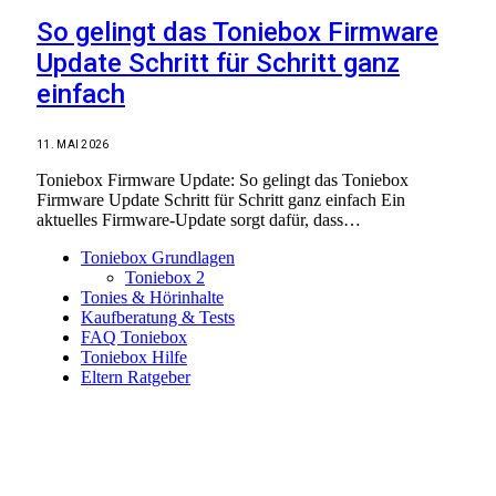
So gelingt das Toniebox Firmware
Update Schritt für Schritt ganz
einfach
11. MAI 2026
Toniebox Firmware Update: So gelingt das Toniebox
Firmware Update Schritt für Schritt ganz einfach Ein
aktuelles Firmware-Update sorgt dafür, dass…
Toniebox Grundlagen
Toniebox 2
Tonies & Hörinhalte
Kaufberatung & Tests
FAQ Toniebox
Toniebox Hilfe
Eltern Ratgeber
Toniebox-Ratgeber.de ist ein unabhängiger Ratgeber und
steht in keiner geschäftlichen oder organisatorischen
Verbindung zur Tonies GmbH. Alle genannten Marken- und
Produktnamen dienen ausschließlich der Information und
gehören ihren jeweiligen Rechteinhabern. Hinweis: Weitere