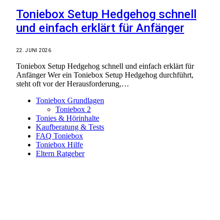
Toniebox Setup Hedgehog schnell
und einfach erklärt für Anfänger
22. JUNI 2026
Toniebox Setup Hedgehog schnell und einfach erklärt für
Anfänger Wer ein Toniebox Setup Hedgehog durchführt,
steht oft vor der Herausforderung,…
Toniebox Grundlagen
Toniebox 2
Tonies & Hörinhalte
Kaufberatung & Tests
FAQ Toniebox
Toniebox Hilfe
Eltern Ratgeber
Toniebox-Ratgeber.de ist ein unabhängiger Ratgeber und
steht in keiner geschäftlichen oder organisatorischen
Verbindung zur Tonies GmbH. Alle genannten Marken- und
Produktnamen dienen ausschließlich der Information und
gehören ihren jeweiligen Rechteinhabern. Hinweis: Weitere
Informationen findest du auf der offiziellen Website der