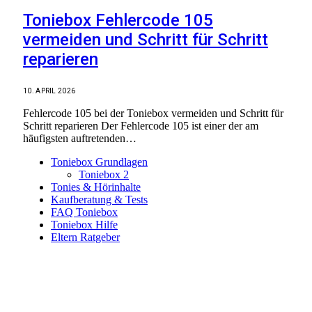
Toniebox Fehlercode 105
vermeiden und Schritt für Schritt
reparieren
10. APRIL 2026
Fehlercode 105 bei der Toniebox vermeiden und Schritt für
Schritt reparieren Der Fehlercode 105 ist einer der am
häufigsten auftretenden…
Toniebox Grundlagen
Toniebox 2
Tonies & Hörinhalte
Kaufberatung & Tests
FAQ Toniebox
Toniebox Hilfe
Eltern Ratgeber
Toniebox-Ratgeber.de ist ein unabhängiger Ratgeber und
steht in keiner geschäftlichen oder organisatorischen
Verbindung zur Tonies GmbH. Alle genannten Marken- und
Produktnamen dienen ausschließlich der Information und
gehören ihren jeweiligen Rechteinhabern. Hinweis: Weitere