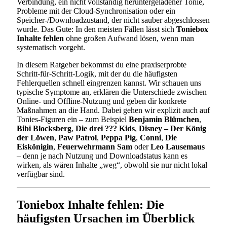
Verbindung, ein nicht vollständig heruntergeladener Tonie,
Probleme mit der Cloud-Synchronisation oder ein
Speicher-/Downloadzustand, der nicht sauber abgeschlossen
wurde. Das Gute: In den meisten Fällen lässt sich
Toniebox
Inhalte fehlen
ohne großen Aufwand lösen, wenn man
systematisch vorgeht.
In diesem Ratgeber bekommst du eine praxiserprobte
Schritt-für-Schritt-Logik, mit der du die häufigsten
Fehlerquellen schnell eingrenzen kannst. Wir schauen uns
typische Symptome an, erklären die Unterschiede zwischen
Online- und Offline-Nutzung und geben dir konkrete
Maßnahmen an die Hand. Dabei gehen wir explizit auch auf
Tonies-Figuren ein – zum Beispiel
Benjamin Blümchen
,
Bibi Blocksberg
,
Die drei ??? Kids
,
Disney – Der König
der Löwen
,
Paw Patrol
,
Peppa Pig
,
Conni
,
Die
Eiskönigin
,
Feuerwehrmann Sam
oder
Leo Lausemaus
– denn je nach Nutzung und Downloadstatus kann es
wirken, als wären Inhalte „weg“, obwohl sie nur nicht lokal
verfügbar sind.
Toniebox Inhalte fehlen: Die
häufigsten Ursachen im Überblick