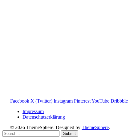
Toniebox-Ratgeber.de ist ein unabhängiger Ratgeber und
steht in keiner geschäftlichen oder organisatorischen
Verbindung zur Tonies GmbH. Alle genannten Marken- und
Produktnamen dienen ausschließlich der Information und
gehören ihren jeweiligen Rechteinhabern. Hinweis: Weitere
Informationen findest du auf der offiziellen Website der
Tonies GmbH
.
Toniebox-ratgeber.de ist dein unabhängiger Eltern-Ratgeber
rund um die Toniebox: Kaufberatung, Tonies-
Empfehlungen, Problemlösungen und praktische Tipps für
den Familienalltag. Alle Inhalte sind verständlich, praxisnah
und darauf ausgelegt, dir schnelle Antworten und klare
Entscheidungen zu ermöglichen.
Hinweis zu Affiliate-Links
Einige Links auf dieser Website sind Affiliate-Links. Wenn
du darüber etwas kaufst, erhalte ich ggf. eine kleine
Provision – für dich bleibt der Preis gleich. Damit unterstützt
du den Betrieb und Erhalt von Toniebox-Ratgeber.de.
Facebook
X (Twitter)
Instagram
Pinterest
YouTube
Dribbble
Impressum
Datenschutzerklärung
© 2026 ThemeSphere. Designed by
ThemeSphere
.
Submit