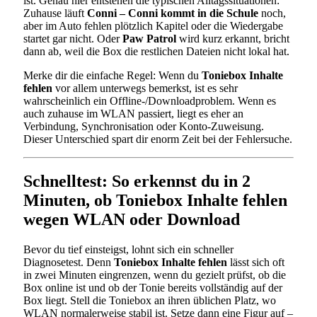
ist. Genau hier entstehen die typischen Alltagssituationen:
Zuhause läuft
Conni – Conni kommt in die Schule
noch,
aber im Auto fehlen plötzlich Kapitel oder die Wiedergabe
startet gar nicht. Oder
Paw Patrol
wird kurz erkannt, bricht
dann ab, weil die Box die restlichen Dateien nicht lokal hat.
Merke dir die einfache Regel: Wenn du
Toniebox Inhalte
fehlen
vor allem unterwegs bemerkst, ist es sehr
wahrscheinlich ein Offline-/Downloadproblem. Wenn es
auch zuhause im WLAN passiert, liegt es eher an
Verbindung, Synchronisation oder Konto-Zuweisung.
Dieser Unterschied spart dir enorm Zeit bei der Fehlersuche.
Schnelltest: So erkennst du in 2
Minuten, ob Toniebox Inhalte fehlen
wegen WLAN oder Download
Bevor du tief einsteigst, lohnt sich ein schneller
Diagnosetest. Denn
Toniebox Inhalte fehlen
lässt sich oft
in zwei Minuten eingrenzen, wenn du gezielt prüfst, ob die
Box online ist und ob der Tonie bereits vollständig auf der
Box liegt. Stell die Toniebox an ihren üblichen Platz, wo
WLAN normalerweise stabil ist. Setze dann eine Figur auf –