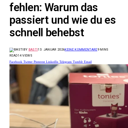
fehlen: Warum das
passiert und wie du es
schnell behebst
BY
BASTI
13. JANUAR 2026
KEINE KOMMENTARE
9 MINS
READ
14
VIEWS
Facebook
Twitter
Pinterest
LinkedIn
Telegram
Tumblr
Email