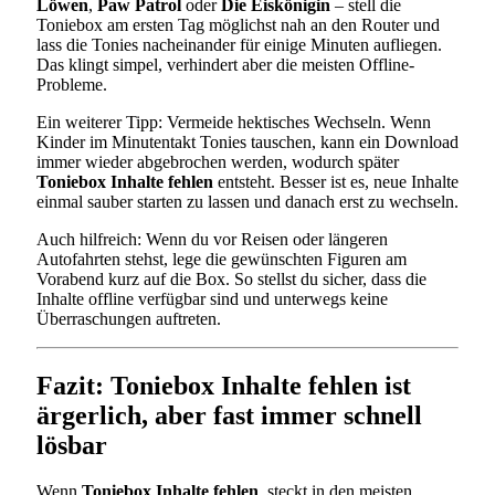
Löwen
,
Paw Patrol
oder
Die Eiskönigin
– stell die
Toniebox am ersten Tag möglichst nah an den Router und
lass die Tonies nacheinander für einige Minuten aufliegen.
Das klingt simpel, verhindert aber die meisten Offline-
Probleme.
Ein weiterer Tipp: Vermeide hektisches Wechseln. Wenn
Kinder im Minutentakt Tonies tauschen, kann ein Download
immer wieder abgebrochen werden, wodurch später
Toniebox Inhalte fehlen
entsteht. Besser ist es, neue Inhalte
einmal sauber starten zu lassen und danach erst zu wechseln.
Auch hilfreich: Wenn du vor Reisen oder längeren
Autofahrten stehst, lege die gewünschten Figuren am
Vorabend kurz auf die Box. So stellst du sicher, dass die
Inhalte offline verfügbar sind und unterwegs keine
Überraschungen auftreten.
Fazit: Toniebox Inhalte fehlen ist
ärgerlich, aber fast immer schnell
lösbar
Wenn
Toniebox Inhalte fehlen
, steckt in den meisten