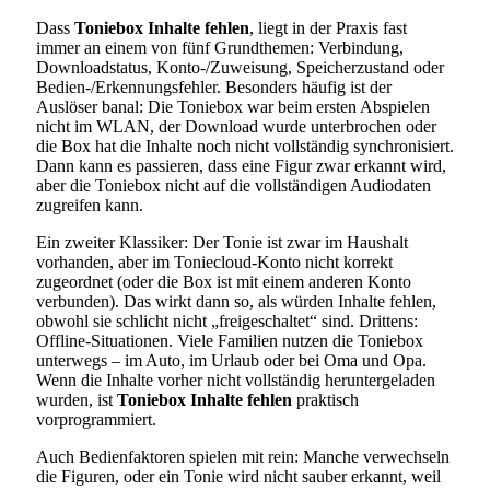
Dass
Toniebox Inhalte fehlen
, liegt in der Praxis fast
immer an einem von fünf Grundthemen: Verbindung,
Downloadstatus, Konto-/Zuweisung, Speicherzustand oder
Bedien-/Erkennungsfehler. Besonders häufig ist der
Auslöser banal: Die Toniebox war beim ersten Abspielen
nicht im WLAN, der Download wurde unterbrochen oder
die Box hat die Inhalte noch nicht vollständig synchronisiert.
Dann kann es passieren, dass eine Figur zwar erkannt wird,
aber die Toniebox nicht auf die vollständigen Audiodaten
zugreifen kann.
Ein zweiter Klassiker: Der Tonie ist zwar im Haushalt
vorhanden, aber im Toniecloud-Konto nicht korrekt
zugeordnet (oder die Box ist mit einem anderen Konto
verbunden). Das wirkt dann so, als würden Inhalte fehlen,
obwohl sie schlicht nicht „freigeschaltet“ sind. Drittens:
Offline-Situationen. Viele Familien nutzen die Toniebox
unterwegs – im Auto, im Urlaub oder bei Oma und Opa.
Wenn die Inhalte vorher nicht vollständig heruntergeladen
wurden, ist
Toniebox Inhalte fehlen
praktisch
vorprogrammiert.
Auch Bedienfaktoren spielen mit rein: Manche verwechseln
die Figuren, oder ein Tonie wird nicht sauber erkannt, weil