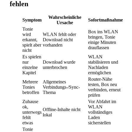
fehlen
Wahrscheinliche
Symptom
Sofortmaßnahme
Ursache
Tonie
Box ins WLAN
wird
WLAN fehlt oder
bringen, Tonie
erkannt,
Download nicht
einige Minuten
spielt aber
vorhanden
drauflassen
nicht
Es spielen
WLAN
nur
Download wurde
stabilisieren und
einzelne
unterbrochen
Nachladen
Kapitel
ermöglichen
Router-Nähe
Mehrere
Allgemeines
testen, Box neu
Tonies
Verbindungs-/Sync-
verbinden, erneut
betroffen
Thema
prüfen
Zuhause
Vor Abfahrt im
ok,
WLAN
Offline-Inhalte nicht
unterwegs
vollständiges
lokal
fehlt
Laden
etwas
sicherstellen
Tonie