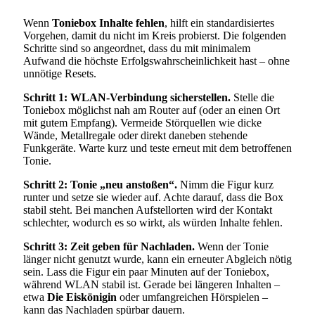
Wenn
Toniebox Inhalte fehlen
, hilft ein standardisiertes
Vorgehen, damit du nicht im Kreis probierst. Die folgenden
Schritte sind so angeordnet, dass du mit minimalem
Aufwand die höchste Erfolgswahrscheinlichkeit hast – ohne
unnötige Resets.
Schritt 1: WLAN-Verbindung sicherstellen.
Stelle die
Toniebox möglichst nah am Router auf (oder an einen Ort
mit gutem Empfang). Vermeide Störquellen wie dicke
Wände, Metallregale oder direkt daneben stehende
Funkgeräte. Warte kurz und teste erneut mit dem betroffenen
Tonie.
Schritt 2: Tonie „neu anstoßen“.
Nimm die Figur kurz
runter und setze sie wieder auf. Achte darauf, dass die Box
stabil steht. Bei manchen Aufstellorten wird der Kontakt
schlechter, wodurch es so wirkt, als würden Inhalte fehlen.
Schritt 3: Zeit geben für Nachladen.
Wenn der Tonie
länger nicht genutzt wurde, kann ein erneuter Abgleich nötig
sein. Lass die Figur ein paar Minuten auf der Toniebox,
während WLAN stabil ist. Gerade bei längeren Inhalten –
etwa
Die Eiskönigin
oder umfangreichen Hörspielen –
kann das Nachladen spürbar dauern.