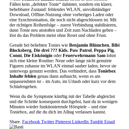
Fällen kein „defekter Tonie“ dahinter, sondern ein klarer,
behebbarer Zustand: fehlendes WLAN, unvollständiger
Download, Offline-Nutzung ohne vorheriges Laden oder
eine Synchronisation, die noch nicht abgeschlossen ist. Mit
der richtigen Reihenfolge – zuerst Verbindung stabilisieren,
dann Tonie neu anstoßen und Zeit zum Nachladen geben –
löst du das Problem meist ohne Reset und ohne Frust.
Gerade bei beliebten Tonies wie
Benjamin Blümchen
,
Bibi
Blocksberg
,
Die drei ??? Kids
,
Paw Patrol
,
Peppa Pig
,
Conni
,
Die Eiskönigin
oder
Feuerwehrmann Sam
lohnt
sich eine kleine Routine: Neue oder lange nicht genutzte
Figuren zuhause im WLAN einmal sauber laden, bevor sie
unterwegs genutzt werden. Das verhindert, dass
Toniebox
Inhalte fehlen
genau dann auftaucht, wenn es am
unpassendsten ist – im Auto, im Urlaub oder kurz vor dem
Schlafengehen.
Wenn du die Symptome künftig mit der Tabelle abgleichst
und die Schritte konsequent durchgehst, hast du in wenigen
Minuten wieder funktionierende Hörspiele – und eine
Toniebox, auf die du dich im Alltag verlassen kannst.
Share.
Facebook
Twitter
Pinterest
LinkedIn
Tumblr
Email