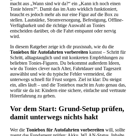
macht aus „Wann sind wir da?“ ein „Kann ich noch einen
Tonie hören?“. Damit das im Auto wirklich funktioniert,
braucht es jedoch mehr als nur eine Figur auf die Box zu
stellen. Lautstärke, Stromversorgung, Befestigung, Offline-
Verfügbarkeit und die richtige Auswahl an Tonies
entscheiden darüber, ob die Fahrt entspannt oder nervig
wird.
In diesem Ratgeber zeige ich dir praxisnah, wie du die
Toniebox für Autofahrten vorbereiten
kannst – Schritt für
Schritt, alltagstauglich und mit konkreten Empfehlungen zu
beliebten Tonies-Figuren. Du bekommst außerdem Ideen,
wie du Tonies clever nach Alter, Fahrtdauer und Tageszeit
auswählst und wie du typische Fehler vermeidest, die
unterwegs schnell für Frust sorgen. Ziel ist klar: Du steigst
ein, alles läuft – und die Toniebox macht im Auto genau das,
wofür sie da ist: Kindern eine sichere, einfache und vertraute
Hörerfahrung zu geben.
Vor dem Start: Grund-Setup prüfen,
damit unterwegs nichts hakt
Wer die
Toniebox für Autofahrten vorbereiten
will, sollte
zuerst das Fundament prüfen: Akku, WLAN-Status, Inhalte