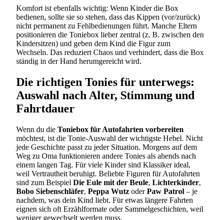
Komfort ist ebenfalls wichtig: Wenn Kinder die Box
bedienen, sollte sie so stehen, dass das Kippen (vor/zurück)
nicht permanent zu Fehlbedienungen führt. Manche Eltern
positionieren die Toniebox lieber zentral (z. B. zwischen den
Kindersitzen) und geben dem Kind die Figur zum
Wechseln. Das reduziert Chaos und verhindert, dass die Box
ständig in der Hand herumgereicht wird.
Die richtigen Tonies für unterwegs:
Auswahl nach Alter, Stimmung und
Fahrtdauer
Wenn du die
Toniebox für Autofahrten vorbereiten
möchtest, ist die Tonie-Auswahl der wichtigste Hebel. Nicht
jede Geschichte passt zu jeder Situation. Morgens auf dem
Weg zu Oma funktionieren andere Tonies als abends nach
einem langen Tag. Für viele Kinder sind Klassiker ideal,
weil Vertrautheit beruhigt. Beliebte Figuren für Autofahrten
sind zum Beispiel
Die Eule mit der Beule
,
Lichterkinder
,
Bobo Siebenschläfer
,
Peppa Wutz
oder
Paw Patrol
– je
nachdem, was dein Kind liebt. Für etwas längere Fahrten
eignen sich oft Erzählformate oder Sammelgeschichten, weil
weniger gewechselt werden muss.