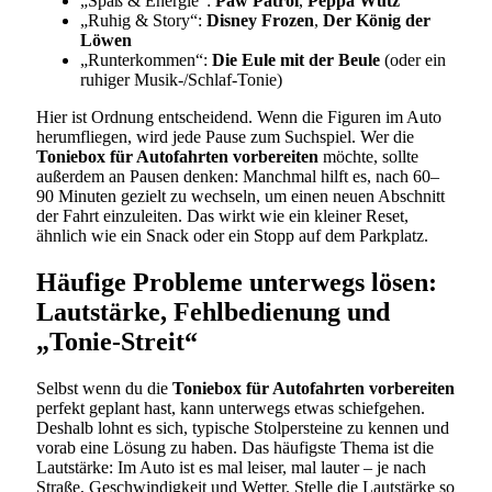
„Spaß & Energie“:
Paw Patrol
,
Peppa Wutz
„Ruhig & Story“:
Disney Frozen
,
Der König der
Löwen
„Runterkommen“:
Die Eule mit der Beule
(oder ein
ruhiger Musik-/Schlaf-Tonie)
Hier ist Ordnung entscheidend. Wenn die Figuren im Auto
herumfliegen, wird jede Pause zum Suchspiel. Wer die
Toniebox für Autofahrten vorbereiten
möchte, sollte
außerdem an Pausen denken: Manchmal hilft es, nach 60–
90 Minuten gezielt zu wechseln, um einen neuen Abschnitt
der Fahrt einzuleiten. Das wirkt wie ein kleiner Reset,
ähnlich wie ein Snack oder ein Stopp auf dem Parkplatz.
Häufige Probleme unterwegs lösen:
Lautstärke, Fehlbedienung und
„Tonie-Streit“
Selbst wenn du die
Toniebox für Autofahrten vorbereiten
perfekt geplant hast, kann unterwegs etwas schiefgehen.
Deshalb lohnt es sich, typische Stolpersteine zu kennen und
vorab eine Lösung zu haben. Das häufigste Thema ist die
Lautstärke: Im Auto ist es mal leiser, mal lauter – je nach
Straße, Geschwindigkeit und Wetter. Stelle die Lautstärke so