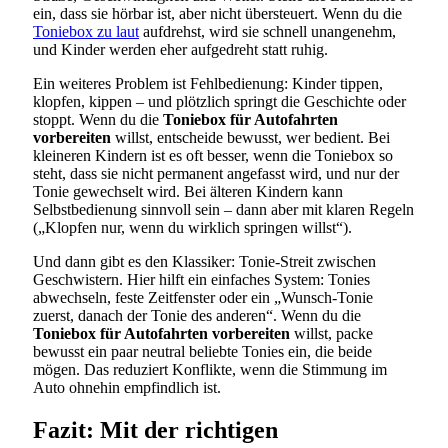
ein, dass sie hörbar ist, aber nicht übersteuert. Wenn du die
Toniebox zu laut
aufdrehst, wird sie schnell unangenehm,
und Kinder werden eher aufgedreht statt ruhig.
Ein weiteres Problem ist Fehlbedienung: Kinder tippen,
klopfen, kippen – und plötzlich springt die Geschichte oder
stoppt. Wenn du die
Toniebox für Autofahrten
vorbereiten
willst, entscheide bewusst, wer bedient. Bei
kleineren Kindern ist es oft besser, wenn die Toniebox so
steht, dass sie nicht permanent angefasst wird, und nur der
Tonie gewechselt wird. Bei älteren Kindern kann
Selbstbedienung sinnvoll sein – dann aber mit klaren Regeln
(„Klopfen nur, wenn du wirklich springen willst“).
Und dann gibt es den Klassiker: Tonie-Streit zwischen
Geschwistern. Hier hilft ein einfaches System: Tonies
abwechseln, feste Zeitfenster oder ein „Wunsch-Tonie
zuerst, danach der Tonie des anderen“. Wenn du die
Toniebox für Autofahrten vorbereiten
willst, packe
bewusst ein paar neutral beliebte Tonies ein, die beide
mögen. Das reduziert Konflikte, wenn die Stimmung im
Auto ohnehin empfindlich ist.
Fazit: Mit der richtigen