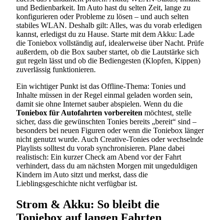
und Bedienbarkeit. Im Auto hast du selten Zeit, lange zu
konfigurieren oder Probleme zu lösen – und auch selten
stabiles WLAN. Deshalb gilt: Alles, was du vorab erledigen
kannst, erledigst du zu Hause. Starte mit dem Akku: Lade
die Toniebox vollständig auf, idealerweise über Nacht. Prüfe
außerdem, ob die Box sauber startet, ob die Lautstärke sich
gut regeln lässt und ob die Bediengesten (Klopfen, Kippen)
zuverlässig funktionieren.
Ein wichtiger Punkt ist das Offline-Thema: Tonies und
Inhalte müssen in der Regel einmal geladen worden sein,
damit sie ohne Internet sauber abspielen. Wenn du die
Toniebox für Autofahrten vorbereiten
möchtest, stelle
sicher, dass die gewünschten Tonies bereits „bereit“ sind –
besonders bei neuen Figuren oder wenn die Toniebox länger
nicht genutzt wurde. Auch Creative-Tonies oder wechselnde
Playlists solltest du vorab synchronisieren. Plane dabei
realistisch: Ein kurzer Check am Abend vor der Fahrt
verhindert, dass du am nächsten Morgen mit ungeduldigen
Kindern im Auto sitzt und merkst, dass die
Lieblingsgeschichte nicht verfügbar ist.
Strom & Akku: So bleibt die
Toniebox auf langen Fahrten