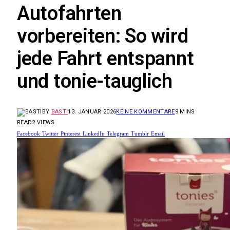
Autofahrten
vorbereiten: So wird
jede Fahrt entspannt
und tonie-tauglich
BY
BASTI
13. JANUAR 2026
KEINE KOMMENTARE
9 MINS
READ
2
VIEWS
Facebook
Twitter
Pinterest
LinkedIn
Telegram
Tumblr
Email