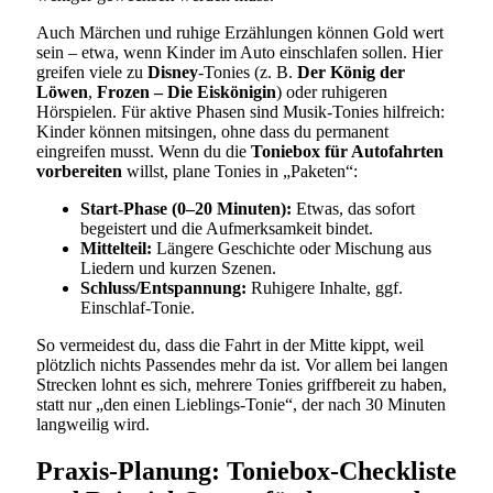
Auch Märchen und ruhige Erzählungen können Gold wert
sein – etwa, wenn Kinder im Auto einschlafen sollen. Hier
greifen viele zu
Disney
-Tonies (z. B.
Der König der
Löwen
,
Frozen – Die Eiskönigin
) oder ruhigeren
Hörspielen. Für aktive Phasen sind Musik-Tonies hilfreich:
Kinder können mitsingen, ohne dass du permanent
eingreifen musst. Wenn du die
Toniebox für Autofahrten
vorbereiten
willst, plane Tonies in „Paketen“:
Start-Phase (0–20 Minuten):
Etwas, das sofort
begeistert und die Aufmerksamkeit bindet.
Mittelteil:
Längere Geschichte oder Mischung aus
Liedern und kurzen Szenen.
Schluss/Entspannung:
Ruhigere Inhalte, ggf.
Einschlaf-Tonie.
So vermeidest du, dass die Fahrt in der Mitte kippt, weil
plötzlich nichts Passendes mehr da ist. Vor allem bei langen
Strecken lohnt es sich, mehrere Tonies griffbereit zu haben,
statt nur „den einen Lieblings-Tonie“, der nach 30 Minuten
langweilig wird.
Praxis-Planung: Toniebox-Checkliste