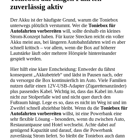
zuverlässig aktiv
Der Akku ist der häufigste Grund, warum die Toniebox
unterwegs plötzlich verstummt. Wer die
Toniebox für
Autofahrten vorbereiten
will, sollte deshalb ein kleines
Strom-Konzept haben. Für kurze Strecken reicht ein voller
Akku meist aus, bei längeren Autobahnfahrten wird es aber
schnell kritisch – vor allem, wenn die Box auf höherer
Lautstärke läuft oder mehrere Hörspiele hintereinander
gespielt werden.
Hier hilft eine klare Entscheidung: Entweder du fährst
konsequent „Akkubetrieb“ und lädst in Pausen nach, oder
du versorgst die Box kontinuierlich im Auto. Viele Familien
nutzen dafür einen 12V-USB-Adapter (Zigarettenanzünder)
plus passendes Kabel. Wichtig ist, dass das Kabel im Auto
nicht zur Stolperfalle wird und nicht quer durch den
Fußraum hängt. Lege es so, dass es nicht im Weg ist und im
Zweifel schnell abziehbar bleibt. Wenn du die
Toniebox für
Autofahrten vorbereiten
willst, ist eine Powerbank eine
sehr flexible Lösung – besonders, wenn du zwischen Auto,
Restaurantpause und Hotel wechselst. Achte dabei auf
genügend Kapazität und darauf, dass die Powerbank
zuverlässig Strom liefert. So bleibt die Toniebox auch dann