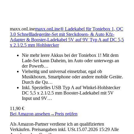
maxx.onLine
maxx.onLine® Ladekabel für Toniebox 1, QC
3.0 Schnellladegeräte-Set mit Steckdosen- & Auto Kfz-
Adapter & Booster-Ladekabel 5V auf 9V Typ A auf DC 5,5
x 2.1/2.5 mm Hohlstecker
Nie mehr leere Akkus bei der Toniebox 1! Mit dem
Lade-Set kann Daheim, im Auto oder unterwegs an
der Powerb…
Vielseitig und universal einsetzbar, egal ob
Musikboxen, Smartphone oder andere mobile Geräte.
Durch die Qu…
Inkl. Spezielles USB Typ A auf Winkel-Hohlstecker
DC 5,5 x 2.1/2.5 mm Booster-Ladekabel mit 5V
Input und 9V…
11,90 €
Bei Amazon ansehen
→
Preis prüfen
Als Amazon-Partner verdiene ich an qualifizierten
Verkäufen. Preisangaben inkl. USt.15.07.2026 15:29 Alle