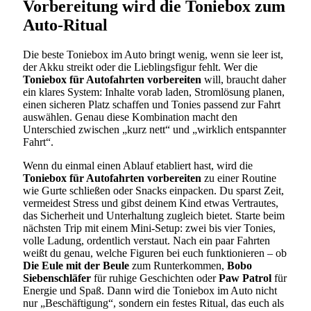
Vorbereitung wird die Toniebox zum
Auto-Ritual
Die beste Toniebox im Auto bringt wenig, wenn sie leer ist,
der Akku streikt oder die Lieblingsfigur fehlt. Wer die
Toniebox für Autofahrten vorbereiten
will, braucht daher
ein klares System: Inhalte vorab laden, Stromlösung planen,
einen sicheren Platz schaffen und Tonies passend zur Fahrt
auswählen. Genau diese Kombination macht den
Unterschied zwischen „kurz nett“ und „wirklich entspannter
Fahrt“.
Wenn du einmal einen Ablauf etabliert hast, wird die
Toniebox für Autofahrten vorbereiten
zu einer Routine
wie Gurte schließen oder Snacks einpacken. Du sparst Zeit,
vermeidest Stress und gibst deinem Kind etwas Vertrautes,
das Sicherheit und Unterhaltung zugleich bietet. Starte beim
nächsten Trip mit einem Mini-Setup: zwei bis vier Tonies,
volle Ladung, ordentlich verstaut. Nach ein paar Fahrten
weißt du genau, welche Figuren bei euch funktionieren – ob
Die Eule mit der Beule
zum Runterkommen,
Bobo
Siebenschläfer
für ruhige Geschichten oder
Paw Patrol
für
Energie und Spaß. Dann wird die Toniebox im Auto nicht
nur „Beschäftigung“, sondern ein festes Ritual, das euch als