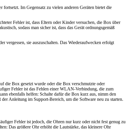
r fortsetzt. Im Gegensatz zu vielen anderen Geräten bietet die
teter Fehler ist, dass Eltern oder Kinder versuchen, die Box über
 akustisch, sodass man sicher ist, dass das Gerät ordnungsgemäß
der vergessen, sie auszuschalten. Das Wiederaufwecken erfolgt
g auf die Box gesetzt wurde oder die Box verschmutzte oder
 häufiger Fehler ist das Fehlen einer WLAN-Verbindung, die zum
kann ebenfalls helfen: Schalte dafür die Box kurz aus, nimm den
ß der Anleitung im Support-Bereich, um die Software neu zu starten.
äufiger Fehler ist jedoch, die Ohren nur kurz oder nicht fest genug zu
ten: Das größere Ohr erhöht die Lautstärke, das kleinere Ohr