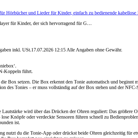
er für Hörbücher und Lieder für Kinder, einfach zu bedienende kabello
player für Kinder, der sich hervorragend für G…
angaben inkl. USt.17.07.2026 12:15 Alle Angaben ohne Gewähr.
oniebox‘.
N-Koppeln führt.
f die Box setzen. Die Box erkennt den Tonie automatisch und beginnt m
tion des Tonies – er muss vollständig auf der Box stehen und der NFC-S
 Lautstärke wird über das Drücken der Ohren reguliert: Das größere Ohr
 – lose Knöpfe oder verdeckte Sensoren führen schnell zu Bedienproble
unden ist.
 nutzt du die Tonie-App oder drückst beide Ohren gleichzeitig für etw