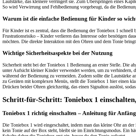
Lautstärke, das kleinere verringert sie. Zum Überspringen eines Kapi
So wird Verwirrung und Fehlbedienung vorgebeugt, da die Bedienung 
Warum ist die einfache Bedienung für Kinder so wich
Für Kinder ist es zentral, dass die Bedienung der Toniebox 1 schnel
Frustrationsrisiko – Kinder verlieren das Interesse oder benötigen da
möchten. Die direkte Interaktion mit den Ohren und dem Tonie bringt i
Wichtige Sicherheitsaspekte bei der Nutzung
Sicherheit steht bei der Toniebox 1 Bedienung an erster Stelle. Die 
unter Aufsicht kleiner Kinder verwendet werden, um zu verhindern, da
während der Bedienung zu vermeiden. Zudem sollte die Lautstärke an
zu Geräten mit komplexen Menüs, stellt die Toniebox 1 hier einen klare
Drücken beider Ohren gleichzeitig, das einen Signalton auslöst, sodas
Schritt-für-Schritt: Toniebox 1 einschalten
Toniebox 1 richtig einschalten – Anleitung für Anfäng
Die Toniebox 1 wird eingeschaltet, indem man das kleine Ohr an der 
kein Tonie auf der Box steht, bleibt sie im Einrichtungsmodus. Ein häu
Schalte daher die Toniebox erst ein, bevor du den Tonie aufsetzt.