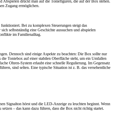
nd Abspielen drückt man auf die Toniefiguren, die auf der Box stehen.
chen Zugang ermöglichen.
 funktioniert. Bei zu komplexen Steuerungen steigt das
r sich selbstständig eine Geschichte aussuchen und abspielen
nflikte im Familienalltag.
ungen. Dennoch sind einige Aspekte zu beachten: Die Box sollte nur
s die Toniebox auf einer stabilen Oberfläche steht, um ein Umfallen
nfache Ohren-System erlaubt eine schnelle Regulierung. Im Gegensatz
hren, sind selten. Eine typische Situation ist z. B. das versehentliche
einen Signalton hörst und die LED-Anzeige zu leuchten beginnt. Wenn
 setzen – das kann dazu führen, dass die Box nicht richtig startet.