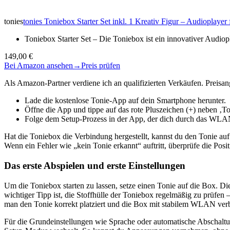
tonies
tonies Toniebox Starter Set inkl. 1 Kreativ Figur – Audioplay
Toniebox Starter Set – Die Toniebox ist ein innovativer Audio
149,00 €
Bei Amazon ansehen
→
Preis prüfen
Als Amazon-Partner verdiene ich an qualifizierten Verkäufen. Preis
Lade die kostenlose Tonie-App auf dein Smartphone herunter.
Öffne die App und tippe auf das rote Pluszeichen (+) neben ‚T
Folge dem Setup-Prozess in der App, der dich durch das WLA
Hat die Toniebox die Verbindung hergestellt, kannst du den Tonie au
Wenn ein Fehler wie „kein Tonie erkannt“ auftritt, überprüfe die Posi
Das erste Abspielen und erste Einstellungen
Um die Toniebox starten zu lassen, setze einen Tonie auf die Box. Die
wichtiger Tipp ist, die Stoffhülle der Toniebox regelmäßig zu prüfen
man den Tonie korrekt platziert und die Box mit stabilem WLAN verb
Für die Grundeinstellungen wie Sprache oder automatische Abschaltung