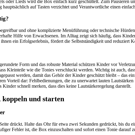
tels oder Lieds wird die Box einfach kurz geschüttelt. Zum Pausieren u
hauptsächlich auf Tasten verzichtet und Verantwortliche einen einfa
tig?
l begreifbar und ohne komplizierte Menüführung oder technische Hürden
uerhafte Hilfe von Erwachsenen. Im Alltag zeigt sich häufig, dass Kinde
hnen ein Erfolgserlebnis, fördert die Selbstständigkeit und reduziert Ko
abgerundete Form und das robuste Material schützen Kinder vor Verletz
ss Kleinteile wie die Tonies verschluckt werden. Wichtig ist auch, das
gepasst werden, damit das Gehör der Kinder geschützt bleibt – das ei
n Vorteil dar: Fehlbedienungen, die zu unerwartet lauten Lautstärken fü
s Kinder schnell merken, dass dies keine Lautstärkeregelung darstellt.
, koppeln und starten
er
Seite drückt. Halte das Ohr für etwa zwei Sekunden gedrückt, bis du 
figer Fehler ist, die Box einzuschalten und sofort einen Tonie darauf zu