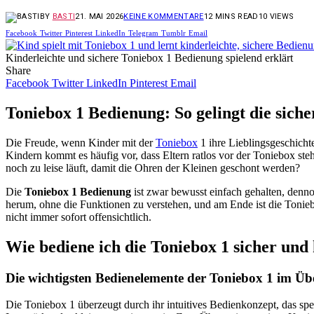
BY
BASTI
21. MAI 2026
KEINE KOMMENTARE
12 MINS READ
10
VIEWS
Facebook
Twitter
Pinterest
LinkedIn
Telegram
Tumblr
Email
Kinderleichte und sichere Toniebox 1 Bedienung spielend erklärt
Share
Facebook
Twitter
LinkedIn
Pinterest
Email
Toniebox 1 Bedienung: So gelingt die sich
Die Freude, wenn Kinder mit der
Toniebox
1 ihre Lieblingsgeschichte
Kindern kommt es häufig vor, dass Eltern ratlos vor der Toniebox st
noch zu leise läuft, damit die Ohren der Kleinen geschont werden?
Die
Toniebox 1 Bedienung
ist zwar bewusst einfach gehalten, denno
herum, ohne die Funktionen zu verstehen, und am Ende ist die Tonieb
nicht immer sofort offensichtlich.
Wie bediene ich die Toniebox 1 sicher und 
Die wichtigsten Bedienelemente der Toniebox 1 im Üb
Die Toniebox 1 überzeugt durch ihr intuitives Bedienkonzept, das sp