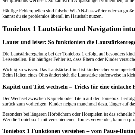
Setup-Modus wechselt. So kannst du Anpassungen vornehmen, ohne d
Häufige Fehlerquellen sind falsche WLAN-Passwörter oder zu große E
kannst du sie problemlos überall im Haushalt nutzen.
Toniebox 1 Lautstärke und Navigation intu
Lauter und leiser: So funktioniert die Lautstärkenre
Die Lautstärkeregelung bei der Toniebox 1 erfolgt auf besonders kin
Leiserstellen. Ein häufiger Fehler ist, dass Eltern oder Kinder versu
Wichtig zu wissen: Das Lautstärke-Limit ist kindersicher voreingestel
Beim Halten eines Ohrs ändert sich die Lautstärke stufenweise in klein
Kapitel und Titel wechseln – Tricks für eine einfac
Der Wechsel zwischen Kapiteln oder Titeln auf der Toniebox 1 erfolgt
zurück zum vorherigen. Kinder neigen manchmal dazu, länger auf das O
Besonders bei längeren Hörbüchern oder Hörspielen ist das schnelle
Wer die Toniebox 1 mit verschiedenen Tonies verwendet, kann so pr
Toniebox 1 Funktionen verstehen – vom Pause-Butto