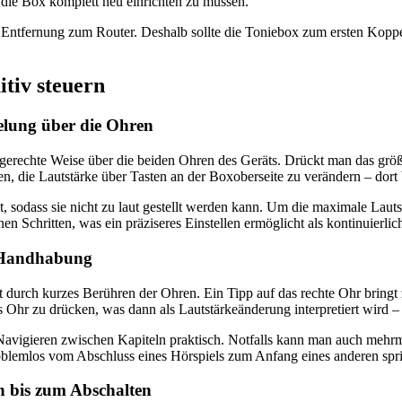
ie Box komplett neu einrichten zu müssen.
ntfernung zum Router. Deshalb sollte die Toniebox zum ersten Koppel
itiv steuern
gelung über die Ohren
dgerechte Weise über die beiden Ohren des Geräts. Drückt man das größe
chen, die Lautstärke über Tasten an der Boxoberseite zu verändern – do
lt, sodass sie nicht zu laut gestellt werden kann. Um die maximale Lauts
en Schritten, was ein präziseres Einstellen ermöglicht als kontinuierli
he Handhabung
 durch kurzes Berühren der Ohren. Ein Tipp auf das rechte Ohr bringt 
hr zu drücken, was dann als Lautstärkeänderung interpretiert wird – h
 Navigieren zwischen Kapiteln praktisch. Notfalls kann man auch mehrm
oblemlos vom Abschluss eines Hörspiels zum Anfang eines anderen spr
n bis zum Abschalten