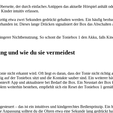
berseite, der durch einfaches Antippen das aktuelle Hörspiel anhält ode
Kinder intuitiv erfassen.
eitig etwa zwei Sekunden gedrückt gehalten werden. Ein häufig beobach
orhanden ist. Dieses lange Drücken signalisiert der Box das Abschalten
längerer Nichtbenutzung. So schont die Toniebox 1 den Akku, falls Kin
ng und wie du sie vermeidest
nie nicht erkannt wird. Oft liegt es daran, dass der Tonie nicht richti
ändig auf der Toniebox sitzt und die Kontakte sauber sind. Ein weiterer
tonies® App und aktualisiere bei Bedarf die Box. Ein Neustart der Box 
blem weiterhin bestehen, empfiehlt sich ein Reset der Toniebox 1 gemä
steuert – das ist ein intuitives und kindgerechtes Bedienprinzip. Ein h
se Anpassung solltest du die Ohren etwa eine Sekunde lang gedrückt hal