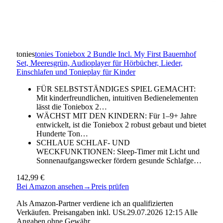
tonies
tonies Toniebox 2 Bundle Incl. My First Bauernhof
Set, Meeresgrün, Audioplayer für Hörbücher, Lieder,
Einschlafen und Tonieplay für Kinder
FÜR SELBSTSTÄNDIGES SPIEL GEMACHT:
Mit kinderfreundlichen, intuitiven Bedienelementen
lässt die Toniebox 2…
WÄCHST MIT DEN KINDERN: Für 1–9+ Jahre
entwickelt, ist die Toniebox 2 robust gebaut und bietet
Hunderte Ton…
SCHLAUE SCHLAF- UND
WECKFUNKTIONEN: Sleep-Timer mit Licht und
Sonnenaufgangswecker fördern gesunde Schlafge…
142,99 €
Bei Amazon ansehen
→
Preis prüfen
Als Amazon-Partner verdiene ich an qualifizierten
Verkäufen. Preisangaben inkl. USt.29.07.2026 12:15 Alle
Angaben ohne Gewähr.