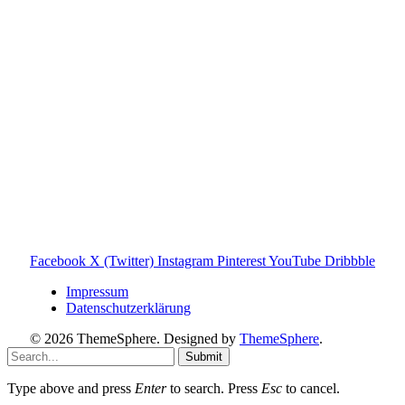
Verbindung zur Tonies GmbH. Alle genannten Marken- und
Produktnamen dienen ausschließlich der Information und
gehören ihren jeweiligen Rechteinhabern. Hinweis: Weitere
Informationen findest du auf der offiziellen Website der
Tonies GmbH
.
Toniebox-ratgeber.de ist dein unabhängiger Eltern-Ratgeber
rund um die Toniebox: Kaufberatung, Tonies-
Empfehlungen, Problemlösungen und praktische Tipps für
den Familienalltag. Alle Inhalte sind verständlich, praxisnah
und darauf ausgelegt, dir schnelle Antworten und klare
Entscheidungen zu ermöglichen.
Hinweis zu Affiliate-Links
Einige Links auf dieser Website sind Affiliate-Links. Wenn
du darüber etwas kaufst, erhalte ich ggf. eine kleine
Provision – für dich bleibt der Preis gleich. Damit unterstützt
du den Betrieb und Erhalt von Toniebox-Ratgeber.de.
Facebook
X (Twitter)
Instagram
Pinterest
YouTube
Dribbble
Impressum
Datenschutzerklärung
© 2026 ThemeSphere. Designed by
ThemeSphere
.
Submit
Type above and press
Enter
to search. Press
Esc
to cancel.