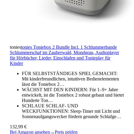
tonies
tonies Toniebox 2 Bundle Incl. 1 Schlummerbande
Schlummerschaf im Zauberwald, Mondgrau, Audioplayer
für Hörbücher, Lieder, Einschlafen und Tonieplay für
Kinder
FÜR SELBSTSTÄNDIGES SPIEL GEMACHT:
Mit kinderfreundlichen, intuitiven Bedienelementen
lässt die Toniebox 2…
WÄCHST MIT DEN KINDERN: Für 1–9+ Jahre
entwickelt, ist die Toniebox 2 robust gebaut und bietet
Hunderte Ton…
SCHLAUE SCHLAF- UND
WECKFUNKTIONEN: Sleep-Timer mit Licht und
Sonnenaufgangswecker fördern gesunde Schlafge…
132,99 €
Bei Amazon ansehen
→
Preis prüfen