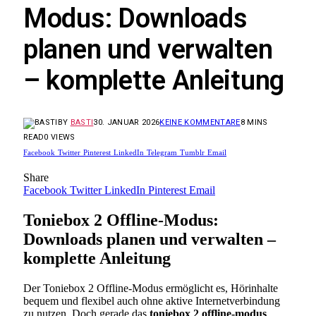
Modus: Downloads
planen und verwalten
– komplette Anleitung
BY
BASTI
30. JANUAR 2026
KEINE KOMMENTARE
8 MINS
READ
0
VIEWS
Facebook
Twitter
Pinterest
LinkedIn
Telegram
Tumblr
Email
Share
Facebook
Twitter
LinkedIn
Pinterest
Email
Toniebox 2 Offline-Modus:
Downloads planen und verwalten –
komplette Anleitung
Der Toniebox 2 Offline-Modus ermöglicht es, Hörinhalte
bequem und flexibel auch ohne aktive Internetverbindung
zu nutzen. Doch gerade das
toniebox 2 offline-modus