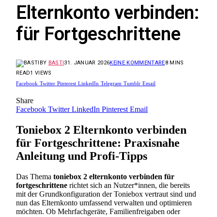
Elternkonto verbinden:
für Fortgeschrittene
BY
BASTI
31. JANUAR 2026
KEINE KOMMENTARE
8 MINS
READ
1
VIEWS
Facebook
Twitter
Pinterest
LinkedIn
Telegram
Tumblr
Email
Share
Facebook
Twitter
LinkedIn
Pinterest
Email
Toniebox 2 Elternkonto verbinden
für Fortgeschrittene: Praxisnahe
Anleitung und Profi-Tipps
Das Thema
toniebox 2 elternkonto verbinden für
fortgeschrittene
richtet sich an Nutzer*innen, die bereits
mit der Grundkonfiguration der Toniebox vertraut sind und
nun das Elternkonto umfassend verwalten und optimieren
möchten. Ob Mehrfachgeräte, Familienfreigaben oder