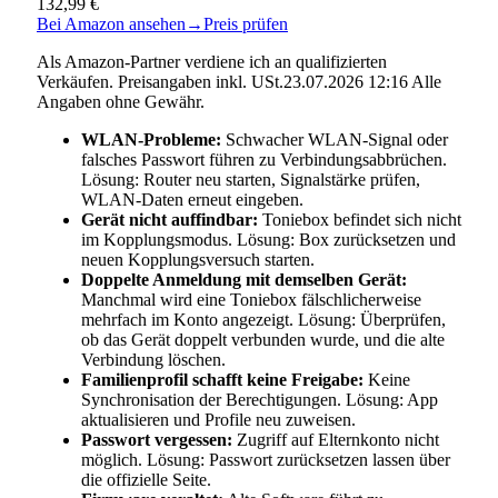
132,99 €
Bei Amazon ansehen
→
Preis prüfen
Als Amazon-Partner verdiene ich an qualifizierten
Verkäufen. Preisangaben inkl. USt.23.07.2026 12:16 Alle
Angaben ohne Gewähr.
WLAN-Probleme:
Schwacher WLAN-Signal oder
falsches Passwort führen zu Verbindungsabbrüchen.
Lösung: Router neu starten, Signalstärke prüfen,
WLAN-Daten erneut eingeben.
Gerät nicht auffindbar:
Toniebox befindet sich nicht
im Kopplungsmodus. Lösung: Box zurücksetzen und
neuen Kopplungsversuch starten.
Doppelte Anmeldung mit demselben Gerät:
Manchmal wird eine Toniebox fälschlicherweise
mehrfach im Konto angezeigt. Lösung: Über­prüfen,
ob das Gerät doppelt verbunden wurde, und die alte
Verbindung löschen.
Familienprofil schafft keine Freigabe:
Keine
Synchronisation der Berechtigungen. Lösung: App
aktualisieren und Profile neu zuweisen.
Passwort vergessen:
Zugriff auf Elternkonto nicht
möglich. Lösung: Passwort zurücksetzen lassen über
die offizielle Seite.