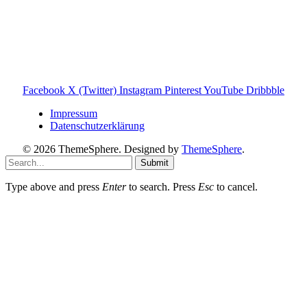
und darauf ausgelegt, dir schnelle Antworten und klare
Entscheidungen zu ermöglichen.
Hinweis zu Affiliate-Links
Einige Links auf dieser Website sind Affiliate-Links. Wenn
du darüber etwas kaufst, erhalte ich ggf. eine kleine
Provision – für dich bleibt der Preis gleich. Damit unterstützt
du den Betrieb und Erhalt von Toniebox-Ratgeber.de.
Facebook
X (Twitter)
Instagram
Pinterest
YouTube
Dribbble
Impressum
Datenschutzerklärung
© 2026 ThemeSphere. Designed by
ThemeSphere
.
Submit
Type above and press
Enter
to search. Press
Esc
to cancel.