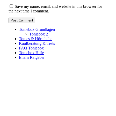
Save my name, email, and website in this browser for
the next time I comment.
Toniebox Grundlagen
Toniebox 2
Tonies & Hörinhalte
Kaufberatung & Tests
FAQ Toniebox
Toniebox Hilfe
Eltern Ratgeber
Toniebox-Ratgeber.de ist ein unabhängiger Ratgeber und
steht in keiner geschäftlichen oder organisatorischen
Verbindung zur Tonies GmbH. Alle genannten Marken- und
Produktnamen dienen ausschließlich der Information und
gehören ihren jeweiligen Rechteinhabern. Hinweis: Weitere
Informationen findest du auf der offiziellen Website der
Tonies GmbH
.
Toniebox-ratgeber.de ist dein unabhängiger Eltern-Ratgeber
rund um die Toniebox: Kaufberatung, Tonies-
Empfehlungen, Problemlösungen und praktische Tipps für
den Familienalltag. Alle Inhalte sind verständlich, praxisnah