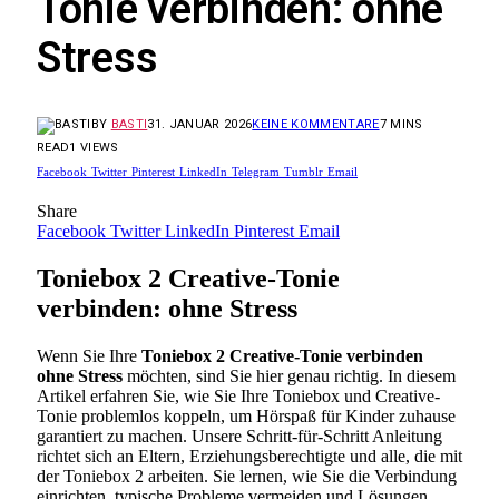
Tonie verbinden: ohne
Stress
BY
BASTI
31. JANUAR 2026
KEINE KOMMENTARE
7 MINS
READ
1
VIEWS
Facebook
Twitter
Pinterest
LinkedIn
Telegram
Tumblr
Email
Share
Facebook
Twitter
LinkedIn
Pinterest
Email
Toniebox 2 Creative-Tonie
verbinden: ohne Stress
Wenn Sie Ihre
Toniebox 2 Creative-Tonie verbinden
ohne Stress
möchten, sind Sie hier genau richtig. In diesem
Artikel erfahren Sie, wie Sie Ihre Toniebox und Creative-
Tonie problemlos koppeln, um Hörspaß für Kinder zuhause
garantiert zu machen. Unsere Schritt-für-Schritt Anleitung
richtet sich an Eltern, Erziehungsberechtigte und alle, die mit
der Toniebox 2 arbeiten. Sie lernen, wie Sie die Verbindung
einrichten, typische Probleme vermeiden und Lösungen