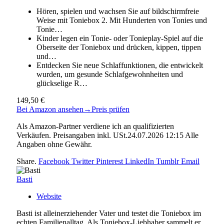
Hören, spielen und wachsen Sie auf bildschirmfreie
Weise mit Toniebox 2. Mit Hunderten von Tonies und
Tonie…
Kinder legen ein Tonie- oder Tonieplay-Spiel auf die
Oberseite der Toniebox und drücken, kippen, tippen
und…
Entdecken Sie neue Schlaffunktionen, die entwickelt
wurden, um gesunde Schlafgewohnheiten und
glückselige R…
149,50 €
Bei Amazon ansehen
→
Preis prüfen
Als Amazon-Partner verdiene ich an qualifizierten
Verkäufen. Preisangaben inkl. USt.24.07.2026 12:15 Alle
Angaben ohne Gewähr.
Share.
Facebook
Twitter
Pinterest
LinkedIn
Tumblr
Email
Basti
Website
Basti ist alleinerziehender Vater und testet die Toniebox im
echten Familienalltag. Als Toniebox-Liebhaber sammelt er