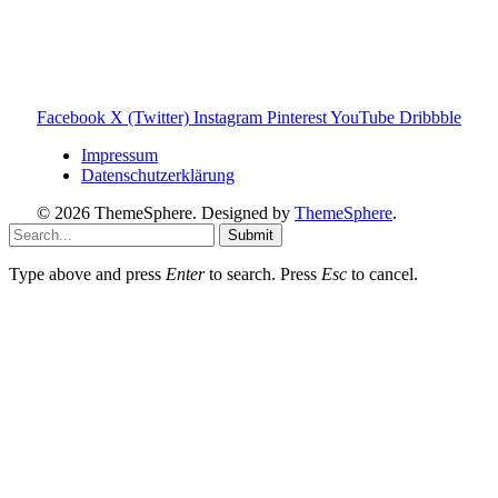
Hinweis zu Affiliate-Links
Einige Links auf dieser Website sind Affiliate-Links. Wenn
du darüber etwas kaufst, erhalte ich ggf. eine kleine
Provision – für dich bleibt der Preis gleich. Damit unterstützt
du den Betrieb und Erhalt von Toniebox-Ratgeber.de.
Facebook
X (Twitter)
Instagram
Pinterest
YouTube
Dribbble
Impressum
Datenschutzerklärung
© 2026 ThemeSphere. Designed by
ThemeSphere
.
Submit
Type above and press
Enter
to search. Press
Esc
to cancel.