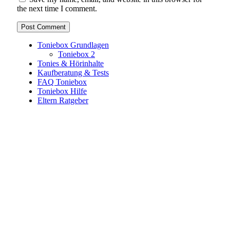
the next time I comment.
Toniebox Grundlagen
Toniebox 2
Tonies & Hörinhalte
Kaufberatung & Tests
FAQ Toniebox
Toniebox Hilfe
Eltern Ratgeber
Toniebox-Ratgeber.de ist ein unabhängiger Ratgeber und
steht in keiner geschäftlichen oder organisatorischen
Verbindung zur Tonies GmbH. Alle genannten Marken- und
Produktnamen dienen ausschließlich der Information und
gehören ihren jeweiligen Rechteinhabern. Hinweis: Weitere
Informationen findest du auf der offiziellen Website der
Tonies GmbH
.
Toniebox-ratgeber.de ist dein unabhängiger Eltern-Ratgeber
rund um die Toniebox: Kaufberatung, Tonies-
Empfehlungen, Problemlösungen und praktische Tipps für
den Familienalltag. Alle Inhalte sind verständlich, praxisnah
und darauf ausgelegt, dir schnelle Antworten und klare
Entscheidungen zu ermöglichen.