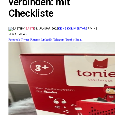
verbinden: mit
Checkliste
BY
BASTI
31. JANUAR 2026
KEINE KOMMENTARE
7 MINS
READ
1
VIEWS
Facebook
Twitter
Pinterest
LinkedIn
Telegram
Tumblr
Email