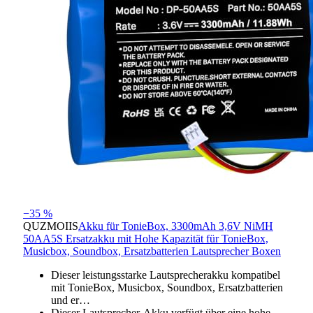
−35 %
QUZMOIIS
Akku für TonieBox, 3300mAh 3,6V NiMH
50AA5S Ersatzakku mit Hohe Kapazität für TonieBox,
Musicbox, Soundbox, Ersatzbatterien Lautsprecher Boxen
Dieser leistungsstarke Lautsprecherakku kompatibel
mit TonieBox, Musicbox, Soundbox, Ersatzbatterien
und er…
Dieser Lautsprecher-Akku verfügt über eine hohe