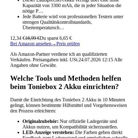
Kapazität von 3300 mAh, die in jeder Situation die
nötige P…
Jede Batterie wird von professionellen Testern unter
strengen Qualitätskontrollstandards,
Übertemperatursch…
12,34 €
18,99 €
Du sparst 6,65 €
Bei Amazon ansehen
→
Preis prüfen
Als Amazon-Partner verdiene ich an qualifizierten
Verkäufen. Preisangaben inkl. USt.24.07.2026 12:15 Alle
Angaben ohne Gewähr.
Welche Tools und Methoden helfen
beim Toniebox 2 Akku einrichten?
Damit die Einrichtung des Toniebox 2 Akku in 10 Minuten
gelingt, können bestimmte Hilfsmittel und Vorgehensweisen
den Prozess erleichtern:
Originalzubehör:
Nur offizielle Ladegeräte und
Akkus nutzen, um Kompatibilität sicherzustellen.
LED-Anzeige verstehen:
Die Farben geben direkt
Feedback zum Ladezustand und ermöglichen schnelle