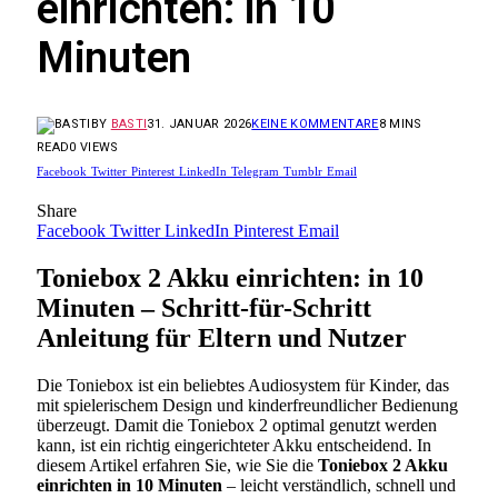
einrichten: in 10
Minuten
BY
BASTI
31. JANUAR 2026
KEINE KOMMENTARE
8 MINS
READ
0
VIEWS
Facebook
Twitter
Pinterest
LinkedIn
Telegram
Tumblr
Email
Share
Facebook
Twitter
LinkedIn
Pinterest
Email
Toniebox 2 Akku einrichten: in 10
Minuten – Schritt-für-Schritt
Anleitung für Eltern und Nutzer
Die Toniebox ist ein beliebtes Audiosystem für Kinder, das
mit spielerischem Design und kinderfreundlicher Bedienung
überzeugt. Damit die Toniebox 2 optimal genutzt werden
kann, ist ein richtig eingerichteter Akku entscheidend. In
diesem Artikel erfahren Sie, wie Sie die
Toniebox 2 Akku
einrichten in 10 Minuten
– leicht verständlich, schnell und