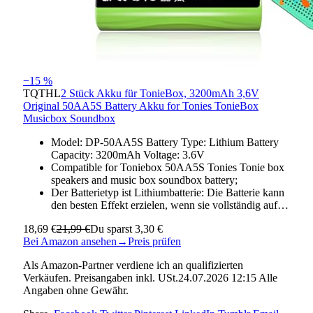
−15 %
TQTHL
2 Stück Akku für TonieBox, 3200mAh 3,6V
Original 50AA5S Battery Akku for Tonies TonieBox
Musicbox Soundbox
Model: DP-50AA5S Battery Type: Lithium Battery
Capacity: 3200mAh Voltage: 3.6V
Compatible for Toniebox 50AA5S Tonies Tonie box
speakers and music box soundbox battery;
Der Batterietyp ist Lithiumbatterie: Die Batterie kann
den besten Effekt erzielen, wenn sie vollständig auf…
18,69 €
21,99 €
Du sparst 3,30 €
Bei Amazon ansehen
→
Preis prüfen
Als Amazon-Partner verdiene ich an qualifizierten
Verkäufen. Preisangaben inkl. USt.24.07.2026 12:15 Alle
Angaben ohne Gewähr.