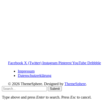
gehören ihren jeweiligen Rechteinhabern. Hinweis: Weitere
Informationen findest du auf der offiziellen Website der
Tonies GmbH
.
Toniebox-ratgeber.de ist dein unabhängiger Eltern-Ratgeber
rund um die Toniebox: Kaufberatung, Tonies-
Empfehlungen, Problemlösungen und praktische Tipps für
den Familienalltag. Alle Inhalte sind verständlich, praxisnah
und darauf ausgelegt, dir schnelle Antworten und klare
Entscheidungen zu ermöglichen.
Hinweis zu Affiliate-Links
Einige Links auf dieser Website sind Affiliate-Links. Wenn
du darüber etwas kaufst, erhalte ich ggf. eine kleine
Provision – für dich bleibt der Preis gleich. Damit unterstützt
du den Betrieb und Erhalt von Toniebox-Ratgeber.de.
Facebook
X (Twitter)
Instagram
Pinterest
YouTube
Dribbble
Impressum
Datenschutzerklärung
© 2026 ThemeSphere. Designed by
ThemeSphere
.
Submit
Type above and press
Enter
to search. Press
Esc
to cancel.