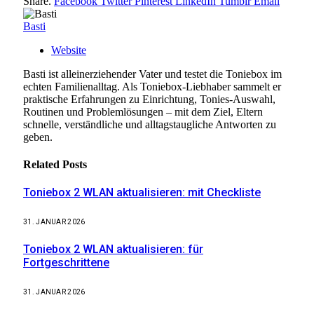
Share.
Facebook
Twitter
Pinterest
LinkedIn
Tumblr
Email
Basti
Website
Basti ist alleinerziehender Vater und testet die Toniebox im
echten Familienalltag. Als Toniebox-Liebhaber sammelt er
praktische Erfahrungen zu Einrichtung, Tonies-Auswahl,
Routinen und Problemlösungen – mit dem Ziel, Eltern
schnelle, verständliche und alltagstaugliche Antworten zu
geben.
Related
Posts
Toniebox 2 WLAN aktualisieren: mit Checkliste
31. JANUAR 2026
Toniebox 2 WLAN aktualisieren: für
Fortgeschrittene
31. JANUAR 2026