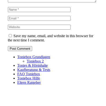
Save my name, email, and website in this browser for
the next time I comment.
Toniebox Grundlagen
Toniebox 2
Tonies & Hörinhalte
Kaufberatung & Tests
FAQ Toniebox
Toniebox Hilfe
Eltern Ratgeber
Toniebox-Ratgeber.de ist ein unabhängiger Ratgeber und
steht in keiner geschäftlichen oder organisatorischen
Verbindung zur Tonies GmbH. Alle genannten Marken- und
Produktnamen dienen ausschließlich der Information und