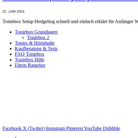
22. JUNI 2026
Toniebox Setup Hedgehog schnell und einfach erklärt für Anfänger W
Toniebox Grundlagen
Toniebox 2
Tonies & Hörinhalte
Kaufberatung & Tests
FAQ Toniebox
Toniebox Hilfe
Eltern Ratgeber
Toniebox-Ratgeber.de ist ein unabhängiger Ratgeber und steht in ke
der Information und gehören ihren jeweiligen Rechteinhabern. Hinweis
Toniebox-ratgeber.de ist dein unabhängiger Eltern-Ratgeber rund um 
verständlich, praxisnah und darauf ausgelegt, dir schnelle Antworten
Hinweis zu Affiliate-Links
Einige Links auf dieser Website sind Affiliate-Links. Wenn du darüber 
Toniebox-Ratgeber.de.
Facebook
X (Twitter)
Instagram
Pinterest
YouTube
Dribbble