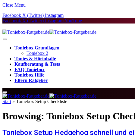
Close Menu
Facebook
X (Twitter)
Instagram
Facebook
X (Twitter)
Instagram
YouTube
Toniebox Grundlagen
Toniebox 2
Tonies & Hörinhalte
Kaufberatung & Tests
FAQ Toniebox
Toniebox Hilfe
Eltern Ratgeber
Start
»
Toniebox Setup Checkliste
Browsing:
Toniebox Setup Check
Toniebox Setup Hedgehog schnell und ein