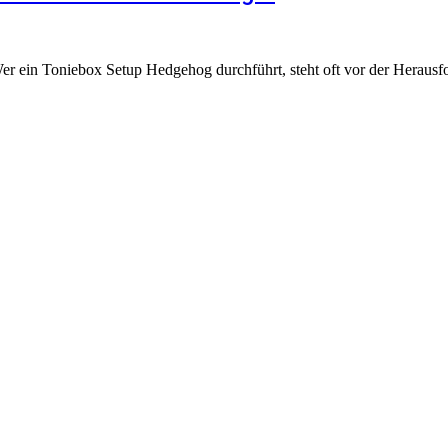
er ein Toniebox Setup Hedgehog durchführt, steht oft vor der Heraus
iner geschäftlichen oder organisatorischen Verbindung zur Tonies Gmb
: Weitere Informationen findest du auf der offiziellen Website der
Ton
die Toniebox: Kaufberatung, Tonies-Empfehlungen, Problemlösungen und
 und klare Entscheidungen zu ermöglichen.
etwas kaufst, erhalte ich ggf. eine kleine Provision – für dich bleibt de