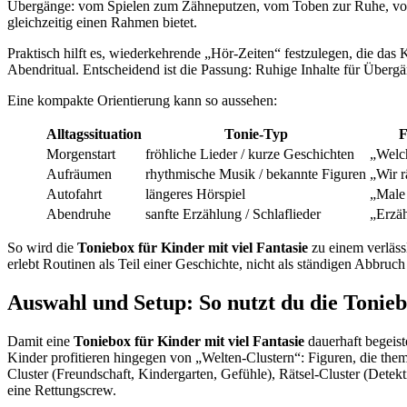
Übergänge: vom Spielen zum Zähneputzen, vom Toben zur Ruhe, vom 
gleichzeitig einen Rahmen bietet.
Praktisch hilft es, wiederkehrende „Hör-Zeiten“ festzulegen, die da
Abendritual. Entscheidend ist die Passung: Ruhige Inhalte für Übergäng
Eine kompakte Orientierung kann so aussehen:
Alltagssituation
Tonie-Typ
F
Morgenstart
fröhliche Lieder / kurze Geschichten
„Welch
Aufräumen
rhythmische Musik / bekannte Figuren
„Wir 
Autofahrt
längeres Hörspiel
„Male 
Abendruhe
sanfte Erzählung / Schlaflieder
„Erzäh
So wird die
Toniebox für Kinder mit viel Fantasie
zu einem verlässl
erlebt Routinen als Teil einer Geschichte, nicht als ständigen Abbruch
Auswahl und Setup: So nutzt du die Toniebo
Damit eine
Toniebox für Kinder mit viel Fantasie
dauerhaft begeist
Kinder profitieren hingegen von „Welten-Clustern“: Figuren, die the
Cluster (Freundschaft, Kindergarten, Gefühle), Rätsel-Cluster (Detek
eine Rettungscrew.