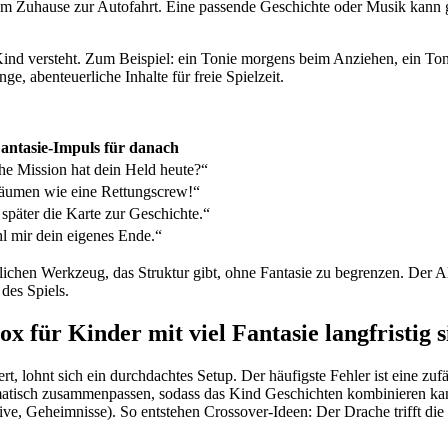
Zuhause zur Autofahrt. Eine passende Geschichte oder Musik kann ge
s Kind versteht. Zum Beispiel: ein Tonie morgens beim Anziehen, ein 
e, abenteuerliche Inhalte für freie Spielzeit.
antasie-Impuls für danach
e Mission hat dein Held heute?“
räumen wie eine Rettungscrew!“
später die Karte zur Geschichte.“
l mir dein eigenes Ende.“
ichen Werkzeug, das Struktur gibt, ohne Fantasie zu begrenzen. Der All
 des Spiels.
x für Kinder mit viel Fantasie langfristig s
ert, lohnt sich ein durchdachtes Setup. Der häufigste Fehler ist eine 
matisch zusammenpassen, sodass das Kind Geschichten kombinieren kann.
tive, Geheimnisse). So entstehen Crossover-Ideen: Der Drache trifft die