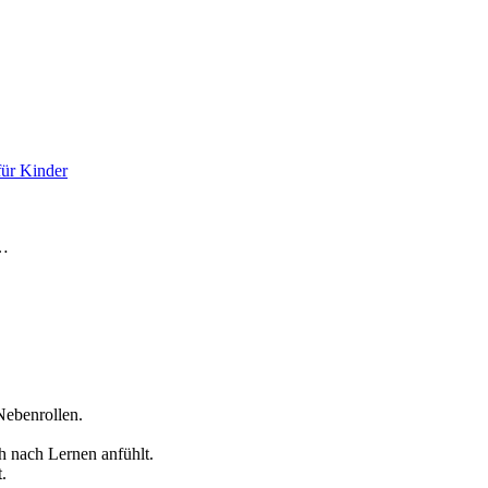
für Kinder
e…
Nebenrollen.
h nach Lernen anfühlt.
.