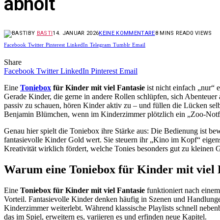
abholt
BY
BASTI
14. JANUAR 2026
KEINE KOMMENTARE
8 MINS READ
0
VIEWS
Facebook
Twitter
Pinterest
LinkedIn
Telegram
Tumblr
Email
Share
Facebook
Twitter
LinkedIn
Pinterest
Email
Eine
Toniebox
für Kinder mit viel Fantasie
ist nicht einfach „nur“ 
Gerade Kinder, die gerne in andere Rollen schlüpfen, sich Abenteuer
passiv zu schauen, hören Kinder aktiv zu – und füllen die Lücken se
Benjamin Blümchen, wenn im Kinderzimmer plötzlich ein „Zoo-Notfa
Genau hier spielt die Toniebox ihre Stärke aus: Die Bedienung ist bew
fantasievolle Kinder Gold wert. Sie steuern ihr „Kino im Kopf“ eigen
Kreativität wirklich fördert, welche Tonies besonders gut zu kleinen
Warum eine Toniebox für Kinder mit viel F
Eine
Toniebox für Kinder mit viel Fantasie
funktioniert nach einem 
Vorteil. Fantasievolle Kinder denken häufig in Szenen und Handlungen –
Kinderzimmer weiterlebt. Während klassische Playlists schnell neben
das im Spiel, erweitern es, variieren es und erfinden neue Kapitel.