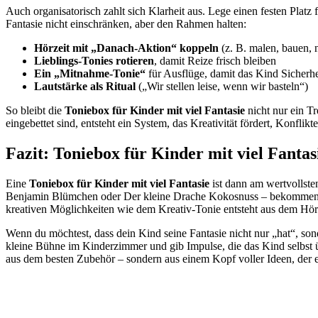
Auch organisatorisch zahlt sich Klarheit aus. Lege einen festen Platz
Fantasie nicht einschränken, aber den Rahmen halten:
Hörzeit mit „Danach-Aktion“ koppeln
(z. B. malen, bauen, 
Lieblings-Tonies rotieren
, damit Reize frisch bleiben
Ein „Mitnahme-Tonie“
für Ausflüge, damit das Kind Sicherhe
Lautstärke als Ritual
(„Wir stellen leise, wenn wir basteln“)
So bleibt die
Toniebox für Kinder mit viel Fantasie
nicht nur ein Tr
eingebettet sind, entsteht ein System, das Kreativität fördert, Konflik
Fazit: Toniebox für Kinder mit viel Fantas
Eine
Toniebox für Kinder mit viel Fantasie
ist dann am wertvollste
Benjamin Blümchen oder Der kleine Drache Kokosnuss – bekommen Ki
kreativen Möglichkeiten wie dem Kreativ-Tonie entsteht aus dem Hören
Wenn du möchtest, dass dein Kind seine Fantasie nicht nur „hat“, sond
kleine Bühne im Kinderzimmer und gib Impulse, die das Kind selbst üb
aus dem besten Zubehör – sondern aus einem Kopf voller Ideen, der 