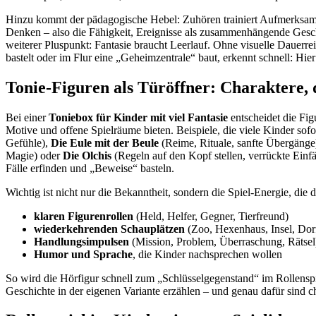
Hinzu kommt der pädagogische Hebel: Zuhören trainiert Aufmerksam
Denken – also die Fähigkeit, Ereignisse als zusammenhängende Geschi
weiterer Pluspunkt: Fantasie braucht Leerlauf. Ohne visuelle Dauerre
bastelt oder im Flur eine „Geheimzentrale“ baut, erkennt schnell: Hier
Tonie-Figuren als Türöffner: Charaktere, 
Bei einer
Toniebox für Kinder mit viel Fantasie
entscheidet die Fig
Motive und offene Spielräume bieten. Beispiele, die viele Kinder so
Gefühle),
Die Eule mit der Beule
(Reime, Rituale, sanfte Übergänge
Magie) oder
Die Olchis
(Regeln auf den Kopf stellen, verrückte Einf
Fälle erfinden und „Beweise“ basteln.
Wichtig ist nicht nur die Bekanntheit, sondern die Spiel-Energie, die 
klaren Figurenrollen
(Held, Helfer, Gegner, Tierfreund)
wiederkehrenden Schauplätzen
(Zoo, Hexenhaus, Insel, Dorf
Handlungsimpulsen
(Mission, Problem, Überraschung, Rätsel
Humor und Sprache
, die Kinder nachsprechen wollen
So wird die Hörfigur schnell zum „Schlüsselgegenstand“ im Rollensp
Geschichte in der eigenen Variante erzählen – und genau dafür sind ch