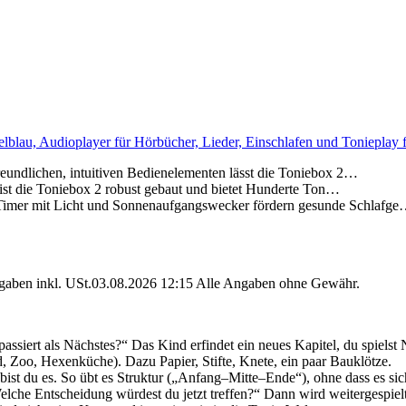
elblau, Audioplayer für Hörbücher, Lieder, Einschlafen und Tonieplay 
chen, intuitiven Bedienelementen lässt die Toniebox 2…
die Toniebox 2 robust gebaut und bietet Hunderte Ton…
t Licht und Sonnenaufgangswecker fördern gesunde Schlafg
angaben inkl. USt.03.08.2026 12:15 Alle Angaben ohne Gewähr.
assiert als Nächstes?“ Das Kind erfindet ein neues Kapitel, du spielst 
 Zoo, Hexenküche). Dazu Papier, Stifte, Knete, ein paar Bauklötze.
bist du es. So übt es Struktur („Anfang–Mitte–Ende“), ohne dass es sic
lche Entscheidung würdest du jetzt treffen?“ Dann wird weitergespielt