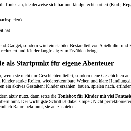
 für Tonies an, idealerweise sichtbar und kindgerecht sortiert (Korb, 
nachspielen)
it hat
end-Gadget, sondern wird ein stabiler Bestandteil von Spielkultur und 
te reduziert und Kinder langfristig zum Erzählen bringt.
ie als Startpunkt für eigene Abenteuer
n, wenn sie nicht nur Geschichten liefert, sondern neue Geschichten au
nder starke Rollen, wiedererkennbare Welten und klare Handlungsimp
 ein aktives Gestalten: Kinder erzählen, bauen, spielen nach, erfinden
ern aktiv nutzt, dann setze die
Toniebox für Kinder mit viel Fantasi
ernimmt. Der wichtigste Schritt ist dabei simpel: Nicht perfektionier
endlich Raum bekommt, sie auszuspielen.