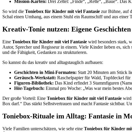
Mission-Karten:
Drei Zettel: „Finde“, „Rette“, „Baue“. Das Kin
So wird die
Toniebox für Kinder mit viel Fantasie
zur Bühne, auf d
Schal einen Umhang, aus einem Stuhl ein Raumschiff und aus einer Ta
Kreativ-Tonie nutzen: Eigene Geschichten
Eine
Toniebox für Kinder mit viel Fantasie
wird besonders stark, w
Autor, Sprecher und Regisseur in einem. Viele Kinder lieben es, sich
und die Fähigkeit, Gedanken zu strukturieren.
So kannst du das kreativ und alltagstauglich aufbauen:
Geschichten in Mini-Formaten:
Statt 20 Minuten am Stück li
Geräusch-Werkstatt:
Raschelpapier für Wald, Topfdeckel für
Figuren-Bibliothek:
Das Kind erfindet 3 Stammfiguren (Name,
Hör-Tagebuch:
Einmal pro Woche: „Was war mein bestes Abente
Der große Vorteil: Eine
Toniebox für Kinder mit viel Fantasie
wird 
Box darf.“ Das stärkt Selbstvertrauen und macht Fantasie sichtbar. U
Toniebox-Rituale im Alltag: Fantasie in 
Viele Familien unterschätzen, wie sehr eine
Toniebox für Kinder mit