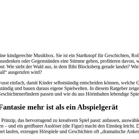
eine kindgerechte Musikbox. Sie ist ein Startknopf für Geschichten, Rol
 ausdenken oder Gegenständen eine Stimme geben, profitieren davon, we
lbst: Wie sieht der Wald aus, in dem Bibi Blocksberg gerade landet? Wi
ll“ ausgerufen wird?
usst einfach, damit Kinder selbstständig entscheiden können, welche Ge
ständig und bauen daraus eigene Spielwelten. In diesem Ratgeber zeige
 Geschichtenerfindern passen und wie du aus Hörinhalten lebendige Spie
antasie mehr ist als ein Abspielgerät
Prinzip, das hervorragend zu kreativem Spiel passt: anfassen, auswählen
 und ein greifbarer Auslöser (die Figur) macht den Einstieg leicht. Die
bei laufen, erzeugen Hörspiele und Geschichten oft „dramatische Anker