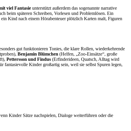
it viel Fantasie
unterstützt außerdem das sogenannte narrative
auch beim späteren Schreiben, Vorlesen und Problemlösen. Ein
e ein Kind nach einem Hörabenteuer plötzlich Karten malt, Figuren
Besonders gut funktionieren Tonies, die klare Rollen, wiederkehrende
tproben),
Benjamin Blümchen
(Helfen, „Zoo-Einsätze“, große
ft),
Pettersson und Findus
(Erfinderideen, Quatsch, Alltag wird
r fantasievolle Kinder großartig sein, weil sie selbst Spuren legen,
enn Kinder Sätze nachspielen, Dialoge weiterführen oder die