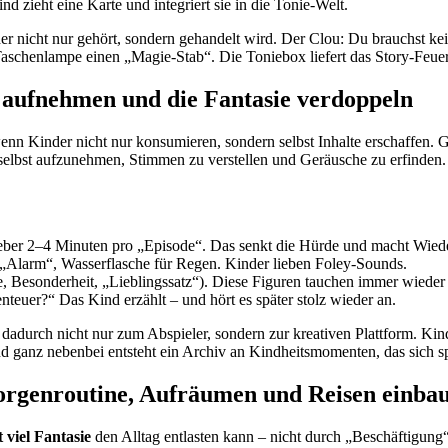
d zieht eine Karte und integriert sie in die Tonie-Welt.
er nicht nur gehört, sondern gehandelt wird. Der Clou: Du brauchst ke
schenlampe einen „Magie-Stab“. Die Toniebox liefert das Story-Feuer,
 aufnehmen und die Fantasie verdoppeln
enn Kinder nicht nur konsumieren, sondern selbst Inhalte erschaffen. G
 selbst aufzunehmen, Stimmen zu verstellen und Geräusche zu erfinden. D
eber 2–4 Minuten pro „Episode“. Das senkt die Hürde und macht Wiede
 „Alarm“, Wasserflasche für Regen. Kinder lieben Foley-Sounds.
 Besonderheit, „Lieblingssatz“). Diese Figuren tauchen immer wieder 
uer?“ Das Kind erzählt – und hört es später stolz wieder an.
dadurch nicht nur zum Abspieler, sondern zur kreativen Plattform. Kind
nd ganz nebenbei entsteht ein Archiv an Kindheitsmomenten, das sich s
Morgenroutine, Aufräumen und Reisen einba
 viel Fantasie
den Alltag entlasten kann – nicht durch „Beschäftigung“