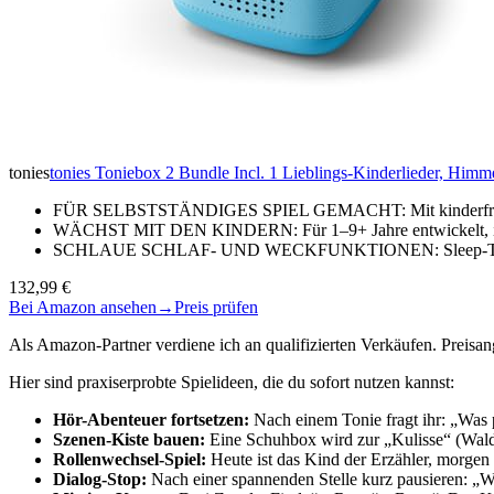
tonies
tonies Toniebox 2 Bundle Incl. 1 Lieblings-Kinderlieder, Himm
FÜR SELBSTSTÄNDIGES SPIEL GEMACHT: Mit kinderfreundli
WÄCHST MIT DEN KINDERN: Für 1–9+ Jahre entwickelt, ist 
SCHLAUE SCHLAF- UND WECKFUNKTIONEN: Sleep-Timer mi
132,99 €
Bei Amazon ansehen
→
Preis prüfen
Als Amazon-Partner verdiene ich an qualifizierten Verkäufen. Preis
Hier sind praxiserprobte Spielideen, die du sofort nutzen kannst:
Hör-Abenteuer fortsetzen:
Nach einem Tonie fragt ihr: „Was p
Szenen-Kiste bauen:
Eine Schuhbox wird zur „Kulisse“ (Wald,
Rollenwechsel-Spiel:
Heute ist das Kind der Erzähler, morgen 
Dialog-Stop:
Nach einer spannenden Stelle kurz pausieren: „We