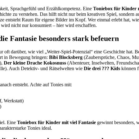
keit, Sprachgefühl und Erzählkompetenz. Eine
Toniebox für Kinder m
chte zu verstehen. Das hilft nicht nur beim kreativen Spiel, sondern 
ize entsteht Raum für eigene Bilder im Kopf. Wer einmal erlebt hat, wi
 wird nicht nur konsumiert – hier wird erschaffen.
die Fantasie besonders stark befeuern
ur oft darüber, wie viel „Weiter-Spiel-Potenzial“ eine Geschichte hat. 
fort in Bewegung bringen:
Bibi Blocksberg
(Zaubersprüche, Chaos, Mu
),
Der kleine Drache Kokosnuss
(Abenteuer, Inselwelten, Freundscha
älle). Auch Detektiv- und Rätselwelten wie
Die drei ??? Kids
können fü
danach entsteht. Achte auf Tonies mit:
, Werkstatt)
)
iel. Eine
Toniebox für Kinder mit viel Fantasie
gewinnt besonders, w
arakterstarke Tonies ideal.