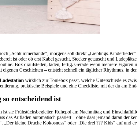
och „Schlummerbande“, morgens soll direkt „Lieblings-Kinderlieder“ s
tzbereit ist oder ob erst Kabel gesucht, Stecker getauscht und Ladeplä
r Routine: Box draufstellen, laden, fertig. Gerade wenn mehrere Figure
igenen Geschichten – entsteht schnell ein täglicher Rhythmus, in dem d
Ladestation
wirklich zur Toniebox passt, welche Unterschiede es zwis
ntierung, praktische Beispiele und eine Checkliste, mit der du am Ende
so entscheidend ist
n ist sie Frühstücksbegleiter, Ruhepol am Nachmittag und Einschlafhil
ass das Aufladen automatisch passiert – ohne dass jemand daran denken
, „Der kleine Drache Kokosnuss“ oder „Die drei ??? Kids“ auf und erwar