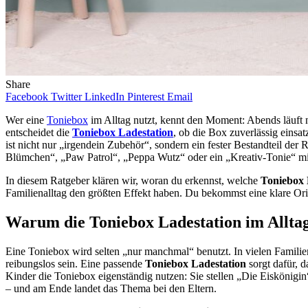
Share
Facebook
Twitter
LinkedIn
Pinterest
Email
Wer eine
Toniebox
im Alltag nutzt, kennt den Moment: Abends läuft n
entscheidet die
Toniebox Ladestation
, ob die Box zuverlässig einsa
ist nicht nur „irgendein Zubehör“, sondern ein fester Bestandteil de
Blümchen“, „Paw Patrol“, „Peppa Wutz“ oder ein „Kreativ-Tonie“ mit e
In diesem Ratgeber klären wir, woran du erkennst, welche
Toniebox 
Familienalltag den größten Effekt haben. Du bekommst eine klare Orie
Warum die Toniebox Ladestation im Alltag 
Eine Toniebox wird selten „nur manchmal“ benutzt. In vielen Familie
reibungslos sein. Eine passende
Toniebox Ladestation
sorgt dafür, d
Kinder die Toniebox eigenständig nutzen: Sie stellen „Die Eiskönigin“
– und am Ende landet das Thema bei den Eltern.