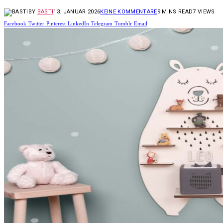
BY
BASTI
13. JANUAR 2026
KEINE KOMMENTARE
9 MINS READ
7
VIEWS
Facebook
Twitter
Pinterest
LinkedIn
Telegram
Tumblr
Email