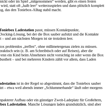
knickt oder im Spiel „mitgenommen“ werden, gibt es einen festen
rd, statt oft „halb leer“ weiterzuspielen und dann plötzlich komplett
ug, das den Toniebox-Alltag stabil macht.
Toniebox Ladestation
passt, müssen Kontaktpunkte,
Docking-Lösung, bei der die Box sauber aufsitzt und die Kontakte
 – und am nächsten Morgen ist sie trotzdem leer.
 Box problemlos „treffen“, ohne millimetergenau zielen zu müssen.
ktisch sein (z. B. am Schreibtisch oder auf Reisen), aber die
wenn ein Kind beim Abnehmen nicht vorsichtig ist oder wenn die Box
stheit – und bei mehreren Kindern zählt vor allem, dass Laden
destation
ist in der Regel so abgestimmt, dass die Toniebox sauber
nutzt – etwa weil abends immer „Schlummerbande“ läuft oder morgens
pakterer Aufbau oder ein günstiger Zweit-Ladeplatz für Großeltern,
box Ladestation
. Manche Lösungen laden grundsätzlich, sind aber