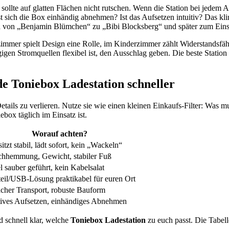
sollte auf glatten Flächen nicht rutschen. Wenn die Station bei jedem A
ässt sich die Box einhändig abnehmen? Ist das Aufsetzen intuitiv? Das k
twa von „Benjamin Blümchen“ zu „Bibi Blocksberg“ und später zum Ei
mmer spielt Design eine Rolle, im Kinderzimmer zählt Widerstandsfähi
gen Stromquellen flexibel ist, den Ausschlag geben. Die beste Station i
nde Toniebox Ladestation schneller
etails zu verlieren. Nutze sie wie einen kleinen Einkaufs-Filter: Was mus
ebox täglich im Einsatz ist.
Worauf achten?
itzt stabil, lädt sofort, kein „Wackeln“
chhemmung, Gewicht, stabiler Fuß
 sauber geführt, kein Kabelsalat
teil/USB-Lösung praktikabel für euren Ort
acher Transport, robuste Bauform
itives Aufsetzen, einhändiges Abnehmen
d schnell klar, welche
Toniebox Ladestation
zu euch passt. Die Tabell