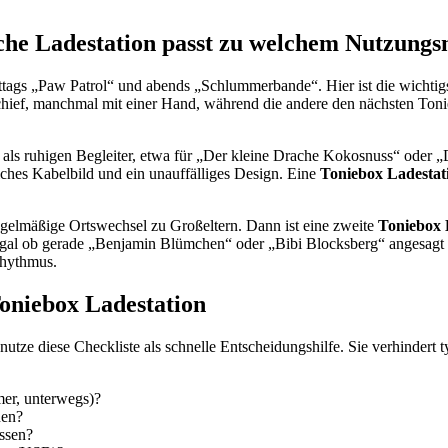
lche Ladestation passt zu welchem Nutzung
tags „Paw Patrol“ und abends „Schlummerbande“. Hier ist die wichtigs
chief, manchmal mit einer Hand, während die andere den nächsten Tonie 
als ruhigen Begleiter, etwa für „Der kleine Drache Kokosnuss“ oder „D
ches Kabelbild und ein unauffälliges Design. Eine
Toniebox Ladestat
 regelmäßige Ortswechsel zu Großeltern. Dann ist eine zweite
Toniebox 
 egal ob gerade „Benjamin Blümchen“ oder „Bibi Blocksberg“ angesagt ist
Rhythmus.
Toniebox Ladestation
nutze diese Checkliste als schnelle Entscheidungshilfe. Sie verhindert 
er, unterwegs)?
nen?
üssen?