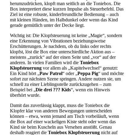
herumzudrücken, klopft man seitlich an die Toniebox. Die
Box interpretiert diese kurzen Impulse als Steuerbefehl. Das
Ziel ist eine robuste, kinderfreundliche Bedienung – auch
mit kleinen Händen, im Halbdunkel oder wenn das Kind
gerade gemütlich unter der Decke liegt.
Wichtig ist: Die Klopfsteuerung ist keine „Magie“, sondern
eine Erkennung von Vibrationen beziehungsweise
Erschütterungen. Je nachdem, ob du links oder rechts
klopfst, löst die Box eine unterschiedliche Aktion aus –
meistens „zurück“ auf der einen Seite und „vor“ auf der
anderen. In vielen Familien wird die
Toniebox
Klopfsteuerung
vor allem als „Kapitelwechsel“ genutzt:
Ein Kind hört „
Paw Patrol
“ oder „
Peppa Pig
“ und möchte
sofort zur nächsten Szene springen. Andere nutzen sie, um
schnell zu einer Lieblingsstelle zurückzugehen – zum
Beispiel bei „
Die drei ??? Kids
“, wenn ein Hinweis
überhört wurde.
Damit das zuverlässig klappt, muss die Toniebox die
Klopfer klar von anderen Bewegungen unterscheiden
können – etwa, wenn jemand am Tisch vorbeiläuft, wenn
die Box auf einer wackeligen Kiste steht oder wenn das
Kind sie beim Kuscheln aus Versehen anstößt. Genau
deshalb reagiert die
Toniebox Klopfsteuerung
nicht auf