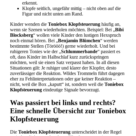
erkennt.
Klopfe seitlich, ungefähr mittig – nicht oben auf die
Figur und nicht unten am Rand.
Kinder wenden die
Toniebox Klopfsteuerung
häufig an,
wenn sie Szenen wiederholen möchten. Beispiel: Bei „
Bibi
Blocksberg
“ wollen viele Kinder den lustigen Hexspruch
noch einmal hören. Bei „
Benjamin Blümchen
“ werden
bestimmte Stellen (Törööö!) gerne wiederholt. Und bei
ruhigeren Tonies wie der „
Schlummerbande
“ passiert es
oft, dass Kinder im Halbschlaf kurz zurückspringen
möchten, weil sie einen Satz verpasst haben. In all diesen
Situationen gilt: Je ruhiger und klarer der Klopfer, desto
zuverlässiger die Reaktion. Wildes Trommeln führt dagegen
eher zu Fehlinterpretationen oder gar keiner Reaktion –
nicht, weil die Box „kaputt“ ist, sondern weil die
Toniebox
Klopfsteuerung
eindeutige Signale bevorzugt.
Was passiert bei links und rechts?
Eine schnelle Übersicht zur Toniebox
Klopfsteuerung
Die
Toniebox Klopfsteuerung
unterscheidet in der Regel