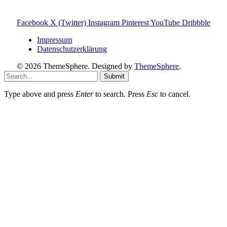
Provision – für dich bleibt der Preis gleich. Damit unterstützt
du den Betrieb und Erhalt von Toniebox-Ratgeber.de.
Facebook
X (Twitter)
Instagram
Pinterest
YouTube
Dribbble
Impressum
Datenschutzerklärung
© 2026 ThemeSphere. Designed by
ThemeSphere
.
Submit
Type above and press
Enter
to search. Press
Esc
to cancel.