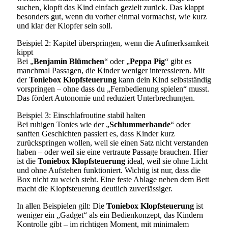
suchen, klopft das Kind einfach gezielt zurück. Das klappt
besonders gut, wenn du vorher einmal vormachst, wie kurz
und klar der Klopfer sein soll.
Beispiel 2: Kapitel überspringen, wenn die Aufmerksamkeit
kippt
Bei „
Benjamin Blümchen
“ oder „
Peppa Pig
“ gibt es
manchmal Passagen, die Kinder weniger interessieren. Mit
der
Toniebox Klopfsteuerung
kann dein Kind selbstständig
vorspringen – ohne dass du „Fernbedienung spielen“ musst.
Das fördert Autonomie und reduziert Unterbrechungen.
Beispiel 3: Einschlafroutine stabil halten
Bei ruhigen Tonies wie der „
Schlummerbande
“ oder
sanften Geschichten passiert es, dass Kinder kurz
zurückspringen wollen, weil sie einen Satz nicht verstanden
haben – oder weil sie eine vertraute Passage brauchen. Hier
ist die
Toniebox Klopfsteuerung
ideal, weil sie ohne Licht
und ohne Aufstehen funktioniert. Wichtig ist nur, dass die
Box nicht zu weich steht. Eine feste Ablage neben dem Bett
macht die Klopfsteuerung deutlich zuverlässiger.
In allen Beispielen gilt: Die
Toniebox Klopfsteuerung
ist
weniger ein „Gadget“ als ein Bedienkonzept, das Kindern
Kontrolle gibt – im richtigen Moment, mit minimalem