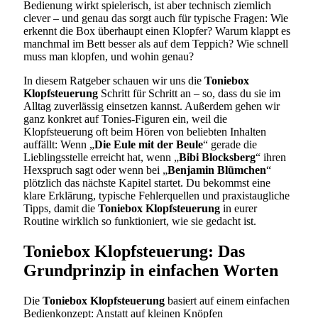
Bedienung wirkt spielerisch, ist aber technisch ziemlich
clever – und genau das sorgt auch für typische Fragen: Wie
erkennt die Box überhaupt einen Klopfer? Warum klappt es
manchmal im Bett besser als auf dem Teppich? Wie schnell
muss man klopfen, und wohin genau?
In diesem Ratgeber schauen wir uns die
Toniebox
Klopfsteuerung
Schritt für Schritt an – so, dass du sie im
Alltag zuverlässig einsetzen kannst. Außerdem gehen wir
ganz konkret auf Tonies-Figuren ein, weil die
Klopfsteuerung oft beim Hören von beliebten Inhalten
auffällt: Wenn „
Die Eule mit der Beule
“ gerade die
Lieblingsstelle erreicht hat, wenn „
Bibi Blocksberg
“ ihren
Hexspruch sagt oder wenn bei „
Benjamin Blümchen
“
plötzlich das nächste Kapitel startet. Du bekommst eine
klare Erklärung, typische Fehlerquellen und praxistaugliche
Tipps, damit die
Toniebox Klopfsteuerung
in eurer
Routine wirklich so funktioniert, wie sie gedacht ist.
Toniebox Klopfsteuerung: Das
Grundprinzip in einfachen Worten
Die
Toniebox Klopfsteuerung
basiert auf einem einfachen
Bedienkonzept: Anstatt auf kleinen Knöpfen