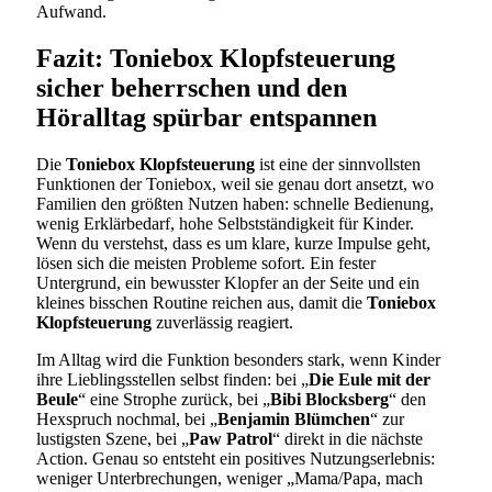
Aufwand.
Fazit: Toniebox Klopfsteuerung
sicher beherrschen und den
Höralltag spürbar entspannen
Die
Toniebox Klopfsteuerung
ist eine der sinnvollsten
Funktionen der Toniebox, weil sie genau dort ansetzt, wo
Familien den größten Nutzen haben: schnelle Bedienung,
wenig Erklärbedarf, hohe Selbstständigkeit für Kinder.
Wenn du verstehst, dass es um klare, kurze Impulse geht,
lösen sich die meisten Probleme sofort. Ein fester
Untergrund, ein bewusster Klopfer an der Seite und ein
kleines bisschen Routine reichen aus, damit die
Toniebox
Klopfsteuerung
zuverlässig reagiert.
Im Alltag wird die Funktion besonders stark, wenn Kinder
ihre Lieblingsstellen selbst finden: bei „
Die Eule mit der
Beule
“ eine Strophe zurück, bei „
Bibi Blocksberg
“ den
Hexspruch nochmal, bei „
Benjamin Blümchen
“ zur
lustigsten Szene, bei „
Paw Patrol
“ direkt in die nächste
Action. Genau so entsteht ein positives Nutzungserlebnis:
weniger Unterbrechungen, weniger „Mama/Papa, mach