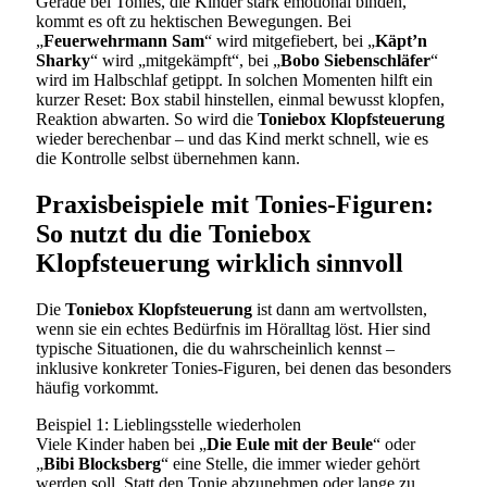
Gerade bei Tonies, die Kinder stark emotional binden,
kommt es oft zu hektischen Bewegungen. Bei
„
Feuerwehrmann Sam
“ wird mitgefiebert, bei „
Käpt’n
Sharky
“ wird „mitgekämpft“, bei „
Bobo Siebenschläfer
“
wird im Halbschlaf getippt. In solchen Momenten hilft ein
kurzer Reset: Box stabil hinstellen, einmal bewusst klopfen,
Reaktion abwarten. So wird die
Toniebox Klopfsteuerung
wieder berechenbar – und das Kind merkt schnell, wie es
die Kontrolle selbst übernehmen kann.
Praxisbeispiele mit Tonies-Figuren:
So nutzt du die Toniebox
Klopfsteuerung wirklich sinnvoll
Die
Toniebox Klopfsteuerung
ist dann am wertvollsten,
wenn sie ein echtes Bedürfnis im Höralltag löst. Hier sind
typische Situationen, die du wahrscheinlich kennst –
inklusive konkreter Tonies-Figuren, bei denen das besonders
häufig vorkommt.
Beispiel 1: Lieblingsstelle wiederholen
Viele Kinder haben bei „
Die Eule mit der Beule
“ oder
„
Bibi Blocksberg
“ eine Stelle, die immer wieder gehört
werden soll. Statt den Tonie abzunehmen oder lange zu