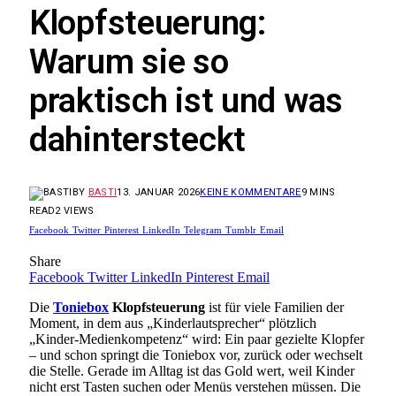
Klopfsteuerung:
Warum sie so
praktisch ist und was
dahintersteckt
BY
BASTI
13. JANUAR 2026
KEINE KOMMENTARE
9 MINS
READ
2
VIEWS
Facebook
Twitter
Pinterest
LinkedIn
Telegram
Tumblr
Email
Share
Facebook
Twitter
LinkedIn
Pinterest
Email
Die
Toniebox
Klopfsteuerung
ist für viele Familien der
Moment, in dem aus „Kinderlautsprecher“ plötzlich
„Kinder-Medienkompetenz“ wird: Ein paar gezielte Klopfer
– und schon springt die Toniebox vor, zurück oder wechselt
die Stelle. Gerade im Alltag ist das Gold wert, weil Kinder
nicht erst Tasten suchen oder Menüs verstehen müssen. Die