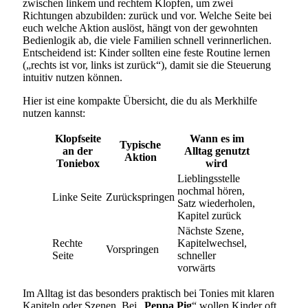
zwischen linkem und rechtem Klopfen, um zwei
Richtungen abzubilden: zurück und vor. Welche Seite bei
euch welche Aktion auslöst, hängt von der gewohnten
Bedienlogik ab, die viele Familien schnell verinnerlichen.
Entscheidend ist: Kinder sollten eine feste Routine lernen
(„rechts ist vor, links ist zurück“), damit sie die Steuerung
intuitiv nutzen können.
Hier ist eine kompakte Übersicht, die du als Merkhilfe
nutzen kannst:
Klopfseite
Wann es im
Typische
an der
Alltag genutzt
Aktion
Toniebox
wird
Lieblingsstelle
nochmal hören,
Linke Seite
Zurückspringen
Satz wiederholen,
Kapitel zurück
Nächste Szene,
Rechte
Kapitelwechsel,
Vorspringen
Seite
schneller
vorwärts
Im Alltag ist das besonders praktisch bei Tonies mit klaren
Kapiteln oder Szenen. Bei „
Peppa Pig
“ wollen Kinder oft